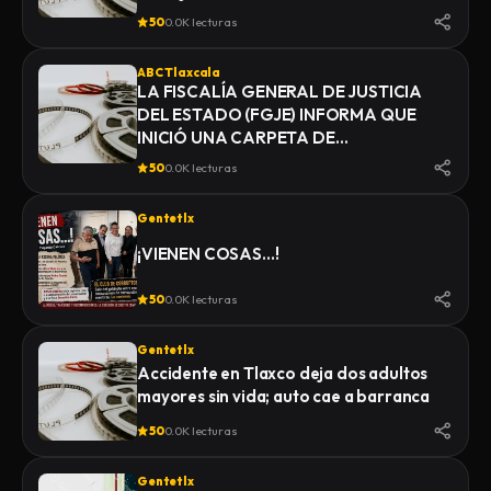
50
0.0K lecturas
ABC Tlaxcala
LA FISCALÍA GENERAL DE JUSTICIA
DEL ESTADO (FGJE) INFORMA QUE
INICIÓ UNA CARPETA DE
INVESTIGACIÓN POR EL DELITO DE
50
0.0K lecturas
HOMICIDIO, DERIVADO DEL
FALLECIMIENTO DE UN HOMBRE
Gentetlx
MIENTRAS ERA TRASLADADO POR
ELEMENTOS DE LA POLICÍA MUNICIPAL
¡VIENEN COSAS…!
DE SAN PABLO DEL MONTE AL
INSTITUTO DE CIENCIAS FORENSES
50
0.0K lecturas
(INCIFO), DONDE SE REALIZARÍAN EL
CERTIFICADO MÉDICO
Gentetlx
CORRESPONDIENTE
Accidente en Tlaxco deja dos adultos
mayores sin vida; auto cae a barranca
50
0.0K lecturas
Gentetlx