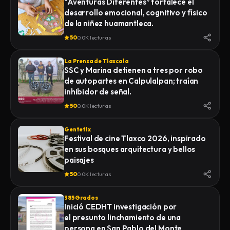
“Aventuras Diferentes” fortalece el
desarrollo emocional, cognitivo y físico
de la niñez huamantleca.
50
0.0K lecturas
La Prensa de Tlaxcala
SSC y Marina detienen a tres por robo
de autopartes en Calpulalpan; traían
inhibidor de señal.
50
0.0K lecturas
Gentetlx
Festival de cine Tlaxco 2026, inspirado
en sus bosques arquitectura y bellos
paisajes
50
0.0K lecturas
385 Grados
Inició CEDHT investigación por
el presunto linchamiento de una
persona en San Pablo del Monte