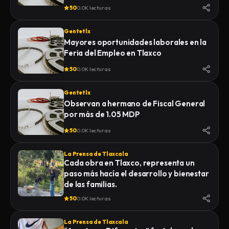
50
0.0K lecturas
Gentetlx
Mayores oportunidades laborales en la
Feria del Empleo en Tlaxco
50
0.0K lecturas
Gentetlx
Observan a hermano de Fiscal General
por más de 1.05 MDP
50
0.0K lecturas
La Prensa de Tlaxcala
Cada obra en Tlaxco, representa un
paso más hacía el desarrollo y bienestar
de las familias.
50
0.0K lecturas
La Prensa de Tlaxcala