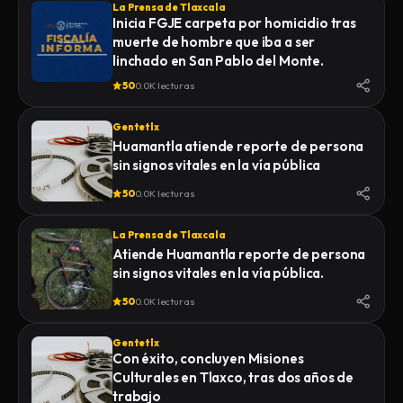
La Prensa de Tlaxcala
Inicia FGJE carpeta por homicidio tras
muerte de hombre que iba a ser
linchado en San Pablo del Monte.
50
0.0K lecturas
Gentetlx
Huamantla atiende reporte de persona
sin signos vitales en la vía pública
50
0.0K lecturas
La Prensa de Tlaxcala
Atiende Huamantla reporte de persona
sin signos vitales en la vía pública.
50
0.0K lecturas
Gentetlx
Con éxito, concluyen Misiones
Culturales en Tlaxco, tras dos años de
trabajo