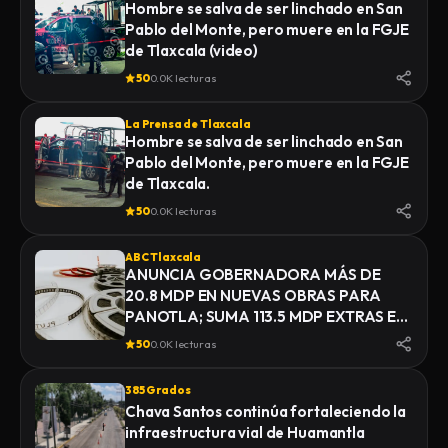
Hombre se salva de ser linchado en San
Pablo del Monte, pero muere en la FGJE
de Tlaxcala (video)
50
0.0K lecturas
La Prensa de Tlaxcala
Hombre se salva de ser linchado en San
Pablo del Monte, pero muere en la FGJE
de Tlaxcala.
50
0.0K lecturas
ABC Tlaxcala
ANUNCIA GOBERNADORA MÁS DE
20.8 MDP EN NUEVAS OBRAS PARA
PANOTLA; SUMA 113.5 MDP EXTRAS EN
INFRAESTRUCTURA
50
0.0K lecturas
385 Grados
Chava Santos continúa fortaleciendo la
infraestructura vial de Huamantla