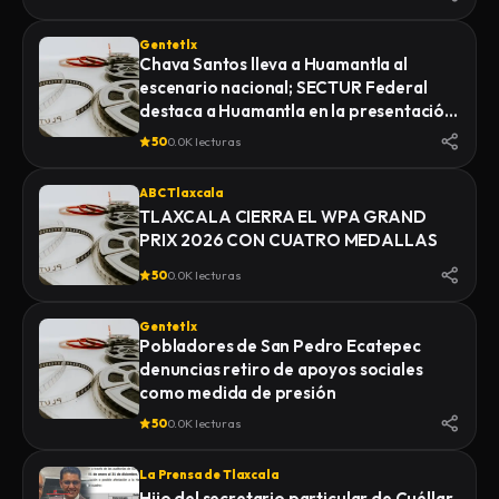
Gentetlx
Chava Santos lleva a Huamantla al
escenario nacional; SECTUR Federal
destaca a Huamantla en la presentación
de su feria 2026
50
0.0K lecturas
ABC Tlaxcala
TLAXCALA CIERRA EL WPA GRAND
PRIX 2026 CON CUATRO MEDALLAS
50
0.0K lecturas
Gentetlx
Pobladores de San Pedro Ecatepec
denuncias retiro de apoyos sociales
como medida de presión
50
0.0K lecturas
La Prensa de Tlaxcala
Hijo del secretario particular de Cuéllar