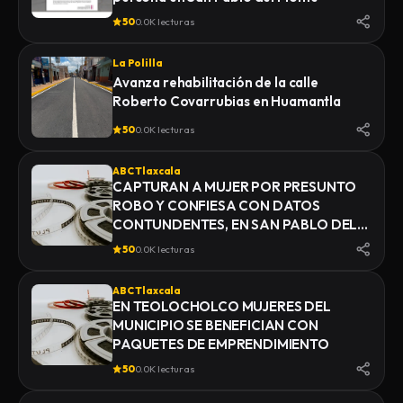
50
0.0K lecturas
La Polilla
Avanza rehabilitación de la calle
Roberto Covarrubias en Huamantla
50
0.0K lecturas
ABC Tlaxcala
CAPTURAN A MUJER POR PRESUNTO
ROBO Y CONFIESA CON DATOS
CONTUNDENTES, EN SAN PABLO DEL
MONTE
50
0.0K lecturas
ABC Tlaxcala
EN TEOLOCHOLCO MUJERES DEL
MUNICIPIO SE BENEFICIAN CON
PAQUETES DE EMPRENDIMIENTO
50
0.0K lecturas