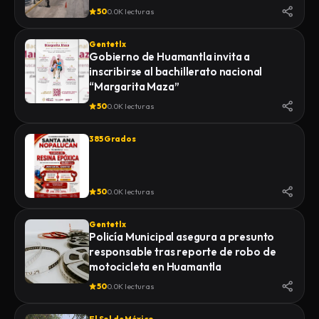
50
0.0K lecturas
Gentetlx
Gobierno de Huamantla invita a
inscribirse al bachillerato nacional
“Margarita Maza”
50
0.0K lecturas
385 Grados
50
0.0K lecturas
Gentetlx
Policía Municipal asegura a presunto
responsable tras reporte de robo de
motocicleta en Huamantla
50
0.0K lecturas