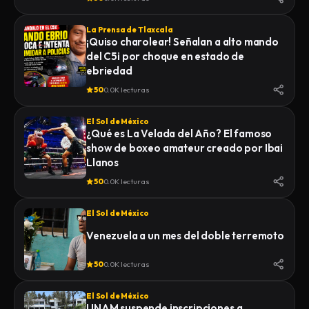
La Prensa de Tlaxcala
¡Quiso charolear! Señalan a alto mando
del C5i por choque en estado de
ebriedad
50
0.0K lecturas
El Sol de México
¿Qué es La Velada del Año? El famoso
show de boxeo amateur creado por Ibai
Llanos
50
0.0K lecturas
El Sol de México
Venezuela a un mes del doble terremoto
50
0.0K lecturas
El Sol de México
UNAM suspende inscripciones a