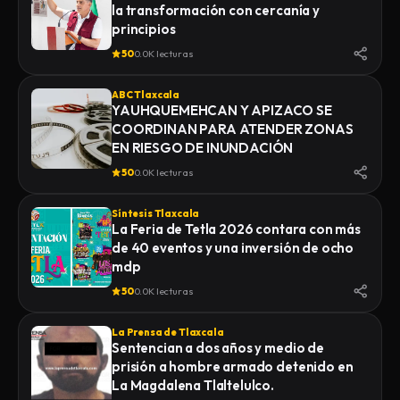
la transformación con cercanía y
principios
50
0.0K lecturas
ABC Tlaxcala
YAUHQUEMEHCAN Y APIZACO SE
COORDINAN PARA ATENDER ZONAS
EN RIESGO DE INUNDACIÓN
50
0.0K lecturas
Síntesis Tlaxcala
La Feria de Tetla 2026 contara con más
de 40 eventos y una inversión de ocho
mdp
50
0.0K lecturas
La Prensa de Tlaxcala
Sentencian a dos años y medio de
prisión a hombre armado detenido en
La Magdalena Tlaltelulco.