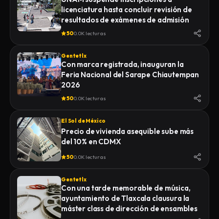
licenciatura hasta concluir revisión de
resultados de exámenes de admisión
50
0.0K lecturas
Gentetlx
Con marca registrada, inauguran la
Feria Nacional del Sarape Chiautempan
2026
50
0.0K lecturas
El Sol de México
Precio de vivienda asequible sube más
del 10% en CDMX
50
0.0K lecturas
Gentetlx
Con una tarde memorable de música,
ayuntamiento de Tlaxcala clausura la
máster class de dirección de ensambles