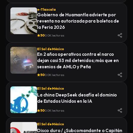
e-Tlaxcala
Gobierno de Huamantla advierte por
reventa no autorizada para boletos de
la Feria 2026
50
0.0K lecturas
El Sol de México
En 2 años operativos contra el narco
dejan casi 53 mil detenidos; más que en
sexenios de AMLO y Peña
50
0.0K lecturas
El Sol de México
La china DeepSeek desafía el dominio
de Estados Unidos en la IA
50
0.0K lecturas
El Sol de México
Disco duro / ¿Subcomandante o Capitán