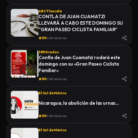
ABC Tlaxcala
CONTLA DE JUAN CUAMATZI
LLEVARÁ A CABO ESTE DOMINGO SU
“GRAN PASEO CICLISTA FAMILIAR”
50
0.0K lecturas
385 Grados
Contla de Juan Cuamatzi rodará este
domingo con su «Gran Paseo Ciclista
Familiar»
50
0.0K lecturas
El Sol de México
Nicaragua, la abolición de las urnas…
50
0.0K lecturas
El Sol de México