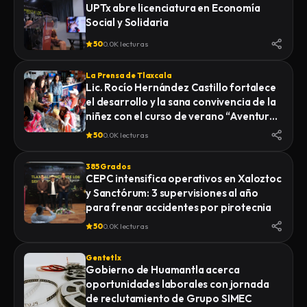
UPTx abre licenciatura en Economía
Social y Solidaria
50
0.0K lecturas
La Prensa de Tlaxcala
Lic. Rocío Hernández Castillo fortalece
el desarrollo y la sana convivencia de la
niñez con el curso de verano “Aventuras
Diferentes”.
50
0.0K lecturas
385 Grados
CEPC intensifica operativos en Xaloztoc
y Sanctórum: 3 supervisiones al año
para frenar accidentes por pirotecnia
50
0.0K lecturas
Gentetlx
Gobierno de Huamantla acerca
oportunidades laborales con jornada
de reclutamiento de Grupo SIMEC