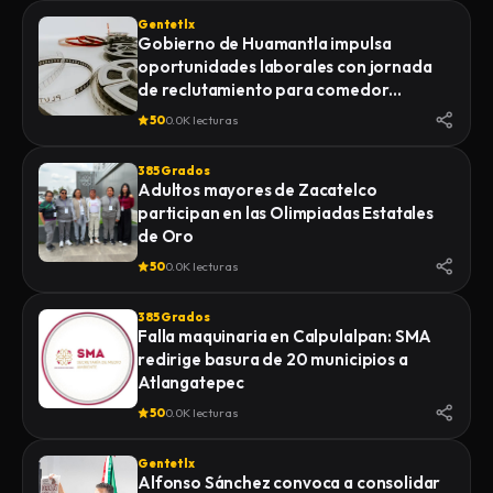
Gentetlx
Gobierno de Huamantla impulsa
oportunidades laborales con jornada
de reclutamiento para comedor
industrial
50
0.0K lecturas
385 Grados
Adultos mayores de Zacatelco
participan en las Olimpiadas Estatales
de Oro
50
0.0K lecturas
385 Grados
Falla maquinaria en Calpulalpan: SMA
redirige basura de 20 municipios a
Atlangatepec
50
0.0K lecturas
Gentetlx
Alfonso Sánchez convoca a consolidar