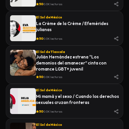
50
0.0K lecturas
El Sol de México
La Crème de la Crème / Efemérides
julianas
50
0.0K lecturas
El Sol de Tlaxcala
Julián Hernández estrena “Los
demonios del amanecer” cinta con
romance LGBT+ juvenil
50
0.0K lecturas
El Sol de México
Mi mamá y el sexo / Cuando los derechos
sexuales cruzan fronteras
50
0.0K lecturas
El Sol de México