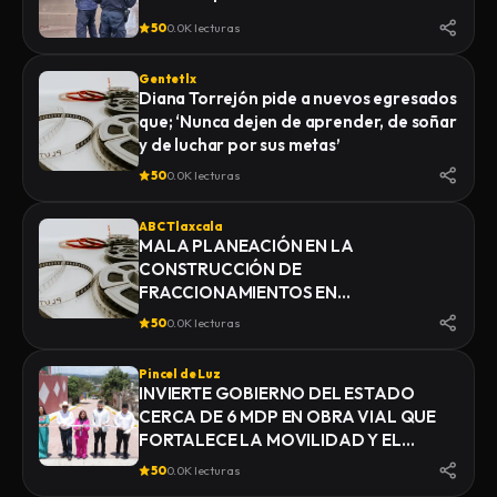
50
0.0K lecturas
Gentetlx
Diana Torrejón pide a nuevos egresados
que; ‘Nunca dejen de aprender, de soñar
y de luchar por sus metas’
50
0.0K lecturas
ABC Tlaxcala
MALA PLANEACIÓN EN LA
CONSTRUCCIÓN DE
FRACCIONAMIENTOS EN
YAUHQUEMEHCAN GENERA QUE
50
0.0K lecturas
COLAPSEN DRENAJES
Pincel de Luz
INVIERTE GOBIERNO DEL ESTADO
CERCA DE 6 MDP EN OBRA VIAL QUE
FORTALECE LA MOVILIDAD Y EL
DESARROLLO DE YAUHQUEMEHCAN
50
0.0K lecturas