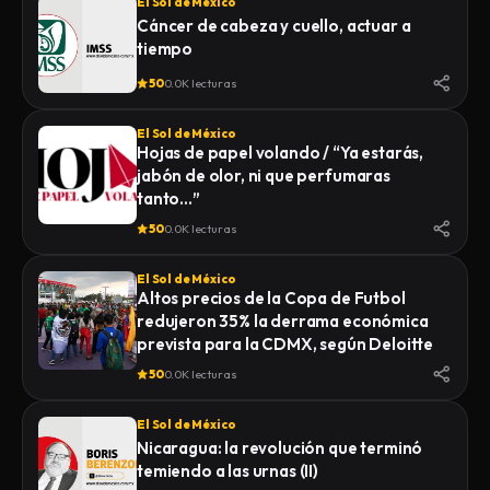
El Sol de México
Cáncer de cabeza y cuello, actuar a
tiempo
50
0.0K lecturas
El Sol de México
Hojas de papel volando / “Ya estarás,
jabón de olor, ni que perfumaras
tanto…”
50
0.0K lecturas
El Sol de México
Altos precios de la Copa de Futbol
redujeron 35% la derrama económica
prevista para la CDMX, según Deloitte
50
0.0K lecturas
El Sol de México
Nicaragua: la revolución que terminó
temiendo a las urnas (II)