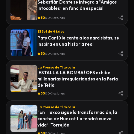
Sebastián Dante se integra a “Amigos
intocables” en función especial
50
0.0K lecturas
El Sol de México
Paty Cantú le canta a los narcisistas, se
inspira en una historia real
50
0.0K lecturas
La Prensa de Tlaxcala
¡ESTALLA LA BOMBA! OFS exhibe
millonarias irregularidades en la Feria
de Tetla
50
0.0K lecturas
La Prensa de Tlaxcala
“En Tlaxco sigue la transformación, la
cancha de Huexotitla tendrá nueva
vida”; Torrejón.
50
0.0K lecturas