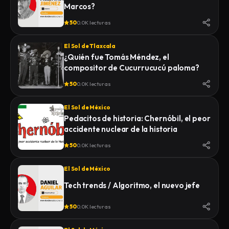
Marcos?
50
0.0K lecturas
El Sol de Tlaxcala
¿Quién fue Tomás Méndez, el
compositor de Cucurrucucú paloma?
50
0.0K lecturas
El Sol de México
Pedacitos de historia: Chernóbil, el peor
accidente nuclear de la historia
50
0.0K lecturas
El Sol de México
Tech trends / Algoritmo, el nuevo jefe
50
0.0K lecturas