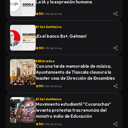
La IA y la expresión humana
50
0.0K lecturas
El Sol de México
¡Es el banco Bx+, Gelman!
50
0.0K lecturas
385 Grados
Con una tarde memorable de música,
Ayuntamiento de Tlaxcala clausura la
master cass de Dirección de Ensambles
50
0.0K lecturas
El Sol de México
Movimiento estudiantil “Cucarachas”
levanta protestas tras renuncia del
ministro indio de Educación
50
0.0K lecturas