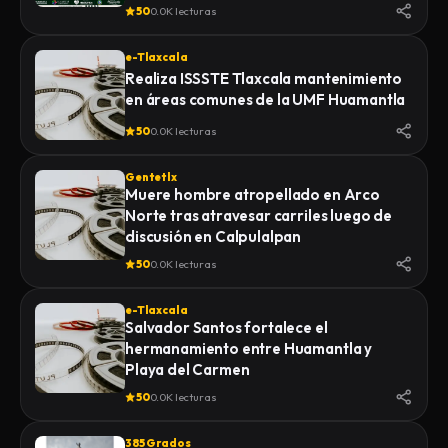
de la Feria 2026
50
0.0K lecturas
e-Tlaxcala
Realiza ISSSTE Tlaxcala mantenimiento
en áreas comunes de la UMF Huamantla
50
0.0K lecturas
Gentetlx
Muere hombre atropellado en Arco
Norte tras atravesar carriles luego de
discusión en Calpulalpan
50
0.0K lecturas
e-Tlaxcala
Salvador Santos fortalece el
hermanamiento entre Huamantla y
Playa del Carmen
50
0.0K lecturas
385 Grados