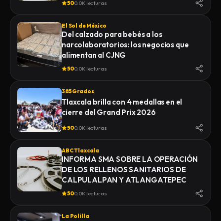
50
0.0K lecturas
El Sol de México
Del calzado para bebés a los
narcolaboratorios: los negocios que
alimentan al CJNG
50
0.0K lecturas
385 Grados
Tlaxcala brilla con 4 medallas en el
cierre del Grand Prix 2026
50
0.0K lecturas
ABC Tlaxcala
INFORMA SMA SOBRE LA OPERACIÓN
DE LOS RELLENOS SANITARIOS DE
CALPULALPAN Y ATLANGATEPEC
50
0.0K lecturas
La Polilla