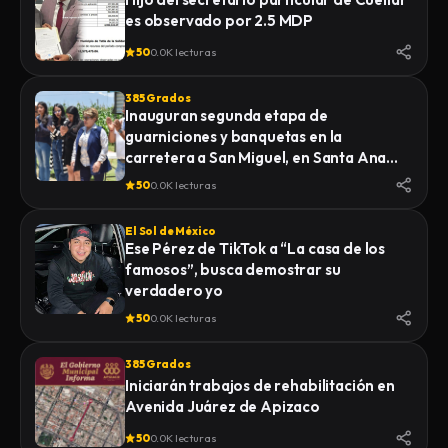
es observado por 2.5 MDP
50
0.0K lecturas
385 Grados
Inauguran segunda etapa de
guarniciones y banquetas en la
carretera a San Miguel, en Santa Ana
Nopalucan
50
0.0K lecturas
El Sol de México
Ese Pérez de TikTok a “La casa de los
famosos”, busca demostrar su
verdadero yo
50
0.0K lecturas
385 Grados
Iniciarán trabajos de rehabilitación en
Avenida Juárez de Apizaco
50
0.0K lecturas