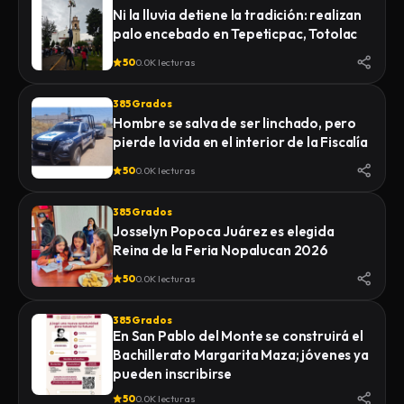
Ni la lluvia detiene la tradición: realizan
palo encebado en Tepeticpac, Totolac
50
0.0K lecturas
385 Grados
Hombre se salva de ser linchado, pero
pierde la vida en el interior de la Fiscalía
50
0.0K lecturas
385 Grados
Josselyn Popoca Juárez es elegida
Reina de la Feria Nopalucan 2026
50
0.0K lecturas
385 Grados
En San Pablo del Monte se construirá el
Bachillerato Margarita Maza; jóvenes ya
pueden inscribirse
50
0.0K lecturas