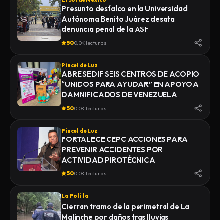
El Sol de México
Presunto desfalco en la Universidad
Autónoma Benito Juárez desata
denuncia penal de la ASF
50
0.0K lecturas
Pincel de Luz
ABRE SEDIF SEIS CENTROS DE ACOPIO
“UNIDOS PARA AYUDAR” EN APOYO A
DAMNIFICADOS DE VENEZUELA
50
0.0K lecturas
Pincel de Luz
FORTALECE CEPC ACCIONES PARA
PREVENIR ACCIDENTES POR
ACTIVIDAD PIROTÉCNICA
50
0.0K lecturas
La Polilla
Cierran tramo de la perimetral de La
Malinche por daños tras lluvias