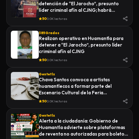
detención de “El Jarocho”, presunto
LA FISCALÍA GENERAL DE JUSTICIA DEL
líder criminal afín al CJNG; habrá
ESTADO (FGJE) INICIÓ UNA CARPETA DE
vigilancia 48 horas en Huamantla
INVESTIGACIÓN POR EL DELITO DE
50
0.0K lecturas
HOMICIDIO CALIFICADO EN CONTRA DE
QUIEN O QUIENES RESULTEN
385 Grados
RESPONSABLES
Realizan operativo en Huamantla para
detener a “El Jarocho”, presunto líder
criminal afín al CJNG
50
0.0K lecturas
Gentetlx
Chava Santos convoca a artistas
huamantlecos a formar parte del
Escenario Cultural de la Feria
Internacional del Arte Efímero y la Dalia
50
0.0K lecturas
2026
Gentetlx
Alerta a la ciudadanía: Gobierno de
Huamantla advierte sobre plataformas
de reventa no autorizadas para boletos