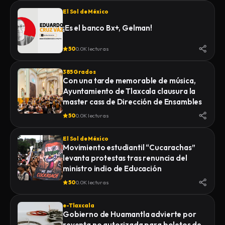
El Sol de México
¡Es el banco Bx+, Gelman!
50
0.0K lecturas
385 Grados
Con una tarde memorable de música,
Ayuntamiento de Tlaxcala clausura la
master cass de Dirección de Ensambles
50
0.0K lecturas
El Sol de México
Movimiento estudiantil “Cucarachas”
levanta protestas tras renuncia del
ministro indio de Educación
50
0.0K lecturas
e-Tlaxcala
Gobierno de Huamantla advierte por
reventa no autorizada para boletos de