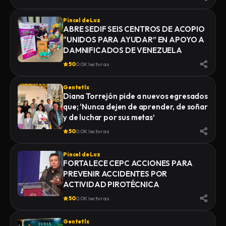
Pincel de Luz
ABRE SEDIF SEIS CENTROS DE ACOPIO
“UNIDOS PARA AYUDAR” EN APOYO A
DAMNIFICADOS DE VENEZUELA
50
0.0K lecturas
Gentetlx
Diana Torrejón pide a nuevos egresados
que; ‘Nunca dejen de aprender, de soñar
y de luchar por sus metas’
50
0.0K lecturas
Pincel de Luz
FORTALECE CEPC ACCIONES PARA
PREVENIR ACCIDENTES POR
ACTIVIDAD PIROTÉCNICA
50
0.0K lecturas
Gentetlx