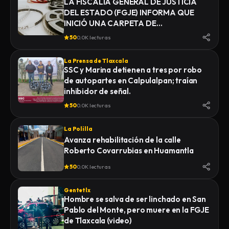
LA FISCALÍA GENERAL DE JUSTICIA
DEL ESTADO (FGJE) INFORMA QUE
INICIÓ UNA CARPETA DE
INVESTIGACIÓN POR EL DELITO DE
50
0.0K lecturas
HOMICIDIO, DERIVADO DEL
FALLECIMIENTO DE UN HOMBRE
La Prensa de Tlaxcala
MIENTRAS ERA TRASLADADO POR
SSC y Marina detienen a tres por robo
ELEMENTOS DE LA POLICÍA MUNICIPAL
de autopartes en Calpulalpan; traían
DE SAN PABLO DEL MONTE AL
inhibidor de señal.
INSTITUTO DE CIENCIAS FORENSES
50
0.0K lecturas
(INCIFO), DONDE SE REALIZARÍAN EL
CERTIFICADO MÉDICO
La Polilla
CORRESPONDIENTE
Avanza rehabilitación de la calle
Roberto Covarrubias en Huamantla
50
0.0K lecturas
Gentetlx
Hombre se salva de ser linchado en San
Pablo del Monte, pero muere en la FGJE
de Tlaxcala (video)