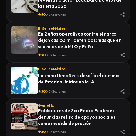
la Feria 2026
50
0.0K lecturas
El Sol de México
En 2 años operativos contra el narco
dejan casi 53 mil detenidos; más que en
sexenios de AMLO y Peña
50
0.0K lecturas
El Sol de México
La china DeepSeek desafía el dominio
de Estados Unidos en la IA
50
0.0K lecturas
Gentetlx
Pobladores de San Pedro Ecatepec
denuncias retiro de apoyos sociales
como medida de presión
50
0.0K lecturas