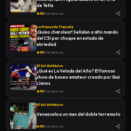
de Tetla
50
0.0K lecturas
La Prensa de Tlaxcala
¡Quiso charolear! Señalan a alto mando
del C5i por choque en estado de
ebriedad
50
0.0K lecturas
El Sol de México
¿Qué es La Velada del Año? El famoso
show de boxeo amateur creado por Ibai
Llanos
50
0.0K lecturas
El Sol de México
Venezuela a un mes del doble terremoto
50
0.0K lecturas