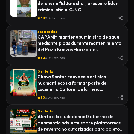
detener a “El Jarocho”, presunto líder
LA FISCALÍA GENERAL DE JUSTICIA DEL
criminal afín al CJNG
ESTADO (FGJE) INICIÓ UNA CARPETA DE
INVESTIGACIÓN POR EL DELITO DE
50
0.0K lecturas
HOMICIDIO CALIFICADO EN CONTRA DE
QUIEN O QUIENES RESULTEN
385 Grados
RESPONSABLES
CAPAMH mantiene suministro de agua
mediante pipas durante mantenimiento
del Pozo Nuevos Horizontes
50
0.0K lecturas
Gentetlx
Chava Santos convoca a artistas
huamantlecos a formar parte del
Escenario Cultural de la Feria
Internacional del Arte Efímero y la Dalia
50
0.0K lecturas
2026
Gentetlx
Alerta a la ciudadanía: Gobierno de
Huamantla advierte sobre plataformas
de reventa no autorizadas para boletos