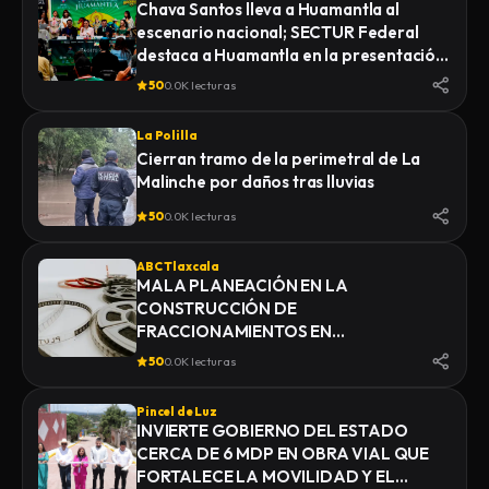
Chava Santos lleva a Huamantla al
escenario nacional; SECTUR Federal
destaca a Huamantla en la presentación
de su feria 2026
50
0.0K lecturas
La Polilla
Cierran tramo de la perimetral de La
Malinche por daños tras lluvias
50
0.0K lecturas
ABC Tlaxcala
MALA PLANEACIÓN EN LA
CONSTRUCCIÓN DE
FRACCIONAMIENTOS EN
YAUHQUEMEHCAN GENERA QUE
50
0.0K lecturas
COLAPSEN DRENAJES
Pincel de Luz
INVIERTE GOBIERNO DEL ESTADO
CERCA DE 6 MDP EN OBRA VIAL QUE
FORTALECE LA MOVILIDAD Y EL