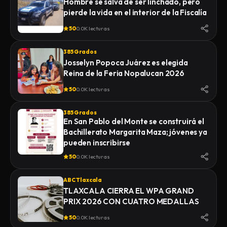
Hombre se salva de ser linchado, pero
pierde la vida en el interior de la Fiscalía
50
0.0K lecturas
385 Grados
Josselyn Popoca Juárez es elegida
Reina de la Feria Nopalucan 2026
50
0.0K lecturas
385 Grados
En San Pablo del Monte se construirá el
Bachillerato Margarita Maza; jóvenes ya
pueden inscribirse
50
0.0K lecturas
ABC Tlaxcala
TLAXCALA CIERRA EL WPA GRAND
PRIX 2026 CON CUATRO MEDALLAS
50
0.0K lecturas