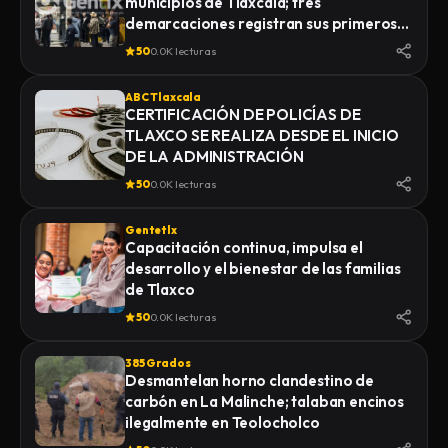
municipios de Tlaxcala; tres
demarcaciones registran sus primeros
homicidios de 2026
50
0.0K lecturas
ABC Tlaxcala
CERTIFICACIÓN DE POLICÍAS DE
TLAXCO SE REALIZA DESDE EL INICIO
DE LA ADMINISTRACIÓN
50
0.0K lecturas
Gentetlx
Capacitación continua, impulsa el
desarrollo y el bienestar de las familias
de Tlaxco
50
0.0K lecturas
385 Grados
Desmantelan horno clandestino de
carbón en La Malinche; talaban encinos
ilegalmente en Teolocholco