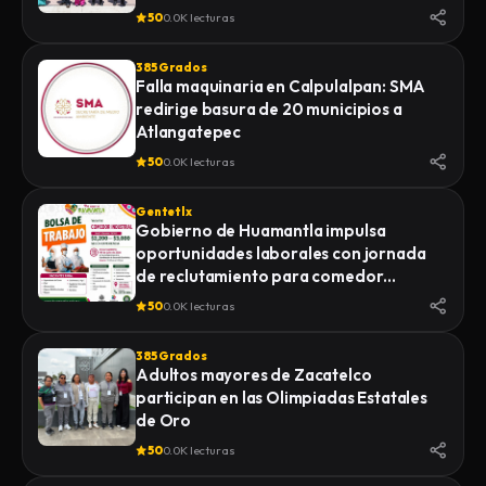
DESARROLLO DE YAUHQUEMEHCAN
50
0.0K lecturas
385 Grados
Falla maquinaria en Calpulalpan: SMA
redirige basura de 20 municipios a
Atlangatepec
50
0.0K lecturas
Gentetlx
Gobierno de Huamantla impulsa
oportunidades laborales con jornada
de reclutamiento para comedor
industrial
50
0.0K lecturas
385 Grados
Adultos mayores de Zacatelco
participan en las Olimpiadas Estatales
de Oro
50
0.0K lecturas