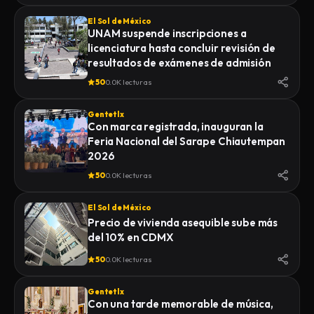
El Sol de México
UNAM suspende inscripciones a
licenciatura hasta concluir revisión de
resultados de exámenes de admisión
50
0.0K lecturas
Gentetlx
Con marca registrada, inauguran la
Feria Nacional del Sarape Chiautempan
2026
50
0.0K lecturas
El Sol de México
Precio de vivienda asequible sube más
del 10% en CDMX
50
0.0K lecturas
Gentetlx
Con una tarde memorable de música,