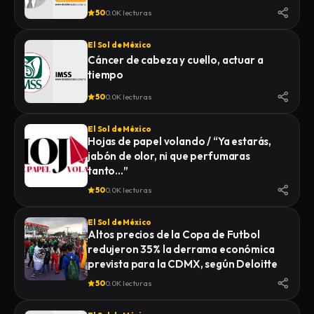
50
0.0K lecturas
El Sol de México
Cáncer de cabeza y cuello, actuar a
tiempo
50
0.0K lecturas
El Sol de México
Hojas de papel volando / “Ya estarás,
jabón de olor, ni que perfumaras
tanto…”
50
0.0K lecturas
El Sol de México
Altos precios de la Copa de Futbol
redujeron 35% la derrama económica
prevista para la CDMX, según Deloitte
50
0.0K lecturas