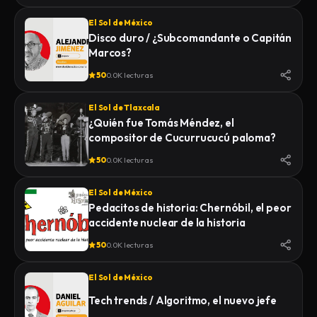
El Sol de México
Disco duro / ¿Subcomandante o Capitán
Marcos?
50
0.0K lecturas
El Sol de Tlaxcala
¿Quién fue Tomás Méndez, el
compositor de Cucurrucucú paloma?
50
0.0K lecturas
El Sol de México
Pedacitos de historia: Chernóbil, el peor
accidente nuclear de la historia
50
0.0K lecturas
El Sol de México
Tech trends / Algoritmo, el nuevo jefe