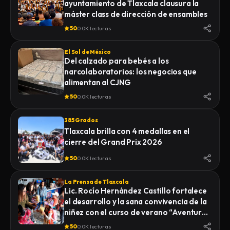
ayuntamiento de Tlaxcala clausura la
máster class de dirección de ensambles
50
0.0K lecturas
El Sol de México
Del calzado para bebés a los
narcolaboratorios: los negocios que
alimentan al CJNG
50
0.0K lecturas
385 Grados
Tlaxcala brilla con 4 medallas en el
cierre del Grand Prix 2026
50
0.0K lecturas
La Prensa de Tlaxcala
Lic. Rocío Hernández Castillo fortalece
el desarrollo y la sana convivencia de la
niñez con el curso de verano “Aventuras
Diferentes”.
50
0.0K lecturas