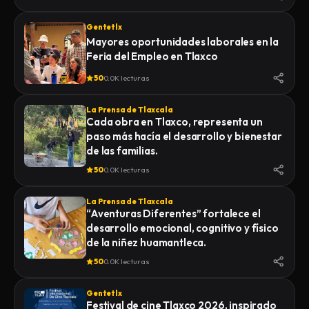
Gentetlx
Mayores oportunidades laborales en la
Feria del Empleo en Tlaxco
50
0.0K lecturas
La Prensa de Tlaxcala
Cada obra en Tlaxco, representa un
paso más hacía el desarrollo y bienestar
de las familias.
50
0.0K lecturas
La Prensa de Tlaxcala
“Aventuras Diferentes” fortalece el
desarrollo emocional, cognitivo y físico
de la niñez huamantleca.
50
0.0K lecturas
Gentetlx
Festival de cine Tlaxco 2026, inspirado