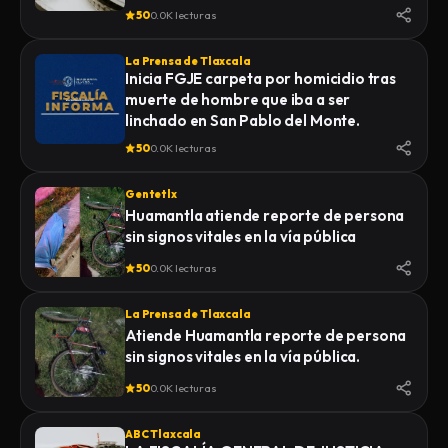
50
0.0K lecturas
La Prensa de Tlaxcala
Inicia FGJE carpeta por homicidio tras
muerte de hombre que iba a ser
linchado en San Pablo del Monte.
50
0.0K lecturas
Gentetlx
Huamantla atiende reporte de persona
sin signos vitales en la vía pública
50
0.0K lecturas
La Prensa de Tlaxcala
Atiende Huamantla reporte de persona
sin signos vitales en la vía pública.
50
0.0K lecturas
ABC Tlaxcala