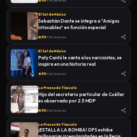
50
0.0K lecturas
El Sol de México
Sebastián Dante se integra a “Amigos
intocables” en función especial
50
0.0K lecturas
El Sol de México
Paty Cantú le canta a los narcisistas, se
inspira en una historia real
50
0.0K lecturas
La Prensa de Tlaxcala
Hijo del secretario particular de Cuéllar
es observado por 2.5 MDP
50
0.0K lecturas
La Prensa de Tlaxcala
¡ESTALLA LA BOMBA! OFS exhibe
millonarias irregularidades en la Feria