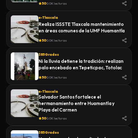
de la Feria 2026
50
0.0K lecturas
e-Tlaxcala
Realiza ISSSTE Tlaxcala mantenimiento
en áreas comunes de la UMF Huamantla
50
0.0K lecturas
385 Grados
Ni la lluvia detiene la tradición: realizan
palo encebado en Tepeticpac, Totolac
50
0.0K lecturas
e-Tlaxcala
Salvador Santos fortalece el
hermanamiento entre Huamantla y
Playa del Carmen
50
0.0K lecturas
385 Grados