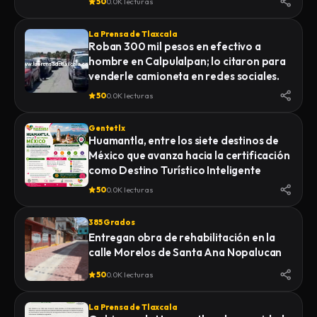
50
0.0K lecturas
La Prensa de Tlaxcala
Roban 300 mil pesos en efectivo a
hombre en Calpulalpan; lo citaron para
venderle camioneta en redes sociales.
50
0.0K lecturas
Gentetlx
Huamantla, entre los siete destinos de
México que avanza hacia la certificación
como Destino Turístico Inteligente
50
0.0K lecturas
385 Grados
Entregan obra de rehabilitación en la
calle Morelos de Santa Ana Nopalucan
50
0.0K lecturas
La Prensa de Tlaxcala