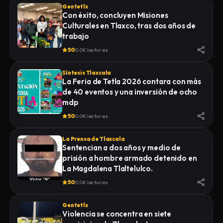
Gentetlx
Con éxito, concluyen Misiones
Culturales en Tlaxco, tras dos años de
trabajo
50
0.0K lecturas
Síntesis Tlaxcala
La Feria de Tetla 2026 contara con más
de 40 eventos y una inversión de ocho
mdp
50
0.0K lecturas
La Prensa de Tlaxcala
Sentencian a dos años y medio de
prisión a hombre armado detenido en
La Magdalena Tlaltelulco.
50
0.0K lecturas
Gentetlx
Violencia se concentra en siete