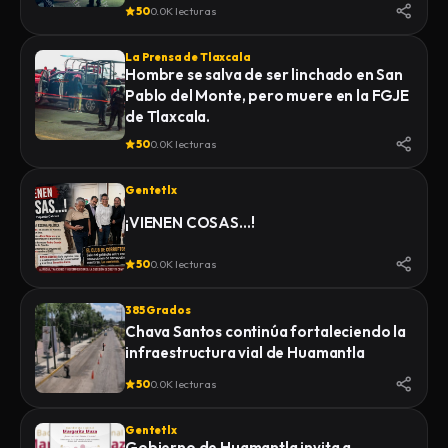
50
0.0K lecturas
La Prensa de Tlaxcala
Hombre se salva de ser linchado en San
Pablo del Monte, pero muere en la FGJE
de Tlaxcala.
50
0.0K lecturas
Gentetlx
¡VIENEN COSAS…!
50
0.0K lecturas
385 Grados
Chava Santos continúa fortaleciendo la
infraestructura vial de Huamantla
50
0.0K lecturas
Gentetlx
Gobierno de Huamantla invita a