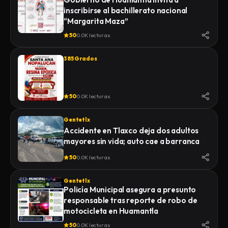
inscribirse al bachillerato nacional
“Margarita Maza”
50
0.0K lecturas
385 Grados
50
0.0K lecturas
Gentetlx
Accidente en Tlaxco deja dos adultos
mayores sin vida; auto cae a barranca
50
0.0K lecturas
Gentetlx
Policía Municipal asegura a presunto
responsable tras reporte de robo de
motocicleta en Huamantla
50
0.0K lecturas