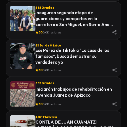
385 Grados
Inauguran segunda etapa de
guarniciones y banquetas en la
carretera a San Miguel, en Santa Ana
Nopalucan
50
0.0K lecturas
El Sol de México
Ese Pérez de TikTok a “La casa de los
famosos”, busca demostrar su
verdadero yo
50
0.0K lecturas
385 Grados
Iniciarán trabajos de rehabilitación en
Avenida Juárez de Apizaco
50
0.0K lecturas
ABC Tlaxcala
CONTLA DE JUAN CUAMATZI