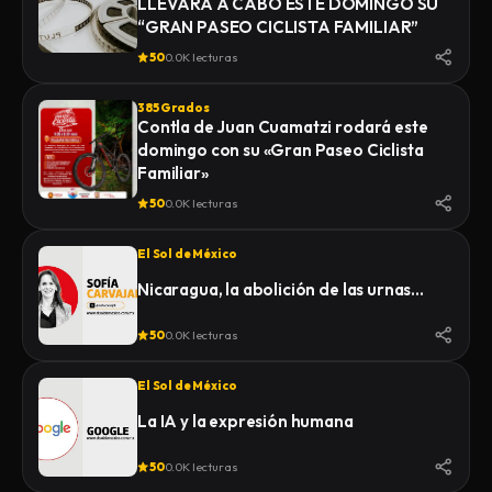
LLEVARÁ A CABO ESTE DOMINGO SU
“GRAN PASEO CICLISTA FAMILIAR”
50
0.0K lecturas
385 Grados
Contla de Juan Cuamatzi rodará este
domingo con su «Gran Paseo Ciclista
Familiar»
50
0.0K lecturas
El Sol de México
Nicaragua, la abolición de las urnas…
50
0.0K lecturas
El Sol de México
La IA y la expresión humana
50
0.0K lecturas