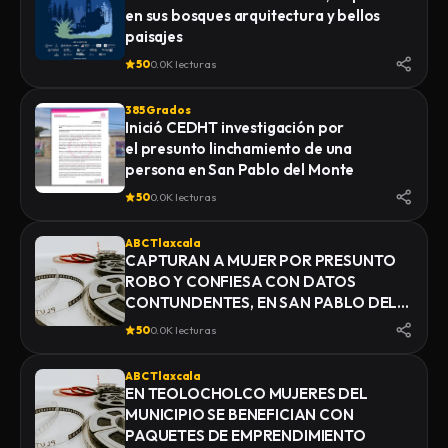
en sus bosques arquitectura y bellos
paisajes
50
0.0K lecturas
385 Grados
Inició CEDHT investigación por
el presunto linchamiento de una
persona en San Pablo del Monte
50
0.0K lecturas
ABC Tlaxcala
CAPTURAN A MUJER POR PRESUNTO
ROBO Y CONFIESA CON DATOS
CONTUNDENTES, EN SAN PABLO DEL
MONTE
50
0.0K lecturas
ABC Tlaxcala
EN TEOLOCHOLCO MUJERES DEL
MUNICIPIO SE BENEFICIAN CON
PAQUETES DE EMPRENDIMIENTO