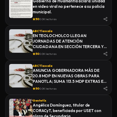
Gobierno de Huamantla aclara: unidad
en video viral no pertenece a su policía
municipal.
50
0.0K lecturas
ABC Tlaxcala
EN TEOLOCHOLCO LLEGAN
JORNADAS DE ATENCIÓN
CIUDADANA EN SECCIÓN TERCERA Y
ACXOTLA DEL MONTE
50
0.0K lecturas
ABC Tlaxcala
ANUNCIA GOBERNADORA MÁS DE
20.8 MDP EN NUEVAS OBRAS PARA
PANOTLA; SUMA 113.5 MDP EXTRAS EN
INFRAESTRUCTURA
50
0.0K lecturas
Gentetlx
Angélica Domínguez, titular de
CORACyT, beneficiada por USET con
plaza de Secundaria