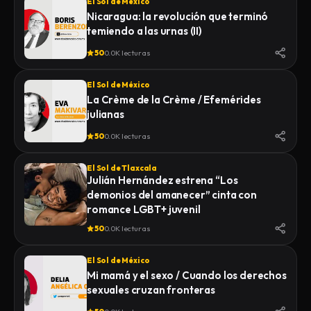
El Sol de México
Nicaragua: la revolución que terminó
temiendo a las urnas (II)
50
0.0K lecturas
El Sol de México
La Crème de la Crème / Efemérides
julianas
50
0.0K lecturas
El Sol de Tlaxcala
Julián Hernández estrena “Los
demonios del amanecer” cinta con
romance LGBT+ juvenil
50
0.0K lecturas
El Sol de México
Mi mamá y el sexo / Cuando los derechos
sexuales cruzan fronteras