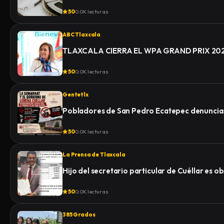
50
0.0K lecturas
ABC Tlaxcala
TLAXCALA CIERRA EL WPA GRAND PRIX 2
50
0.0K lecturas
Gentetlx
Pobladores de San Pedro Ecatepec denuncias
50
0.0K lecturas
La Prensa de Tlaxcala
Hijo del secretario particular de Cuéllar es 
50
0.0K lecturas
385 Grados