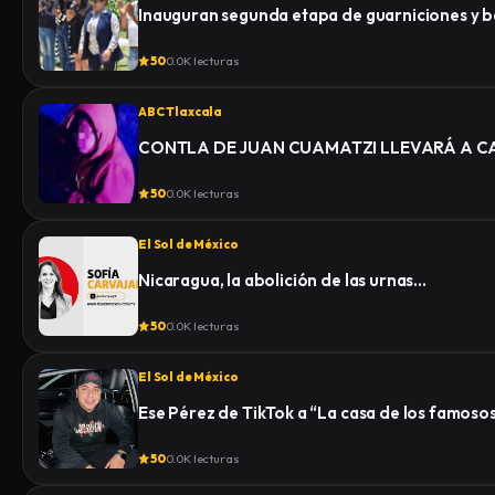
Inauguran segunda etapa de guarniciones y b
50
0.0K lecturas
ABC Tlaxcala
CONTLA DE JUAN CUAMATZI LLEVARÁ A CA
50
0.0K lecturas
El Sol de México
Nicaragua, la abolición de las urnas…
50
0.0K lecturas
El Sol de México
Ese Pérez de TikTok a “La casa de los famoso
50
0.0K lecturas