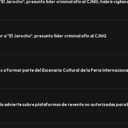
l Jarocho”, presunto líder criminal afín al CJNG; habrá vigila
a “El Jarocho”, presunto líder criminal afín al CJNG
a formar parte del Escenario Cultural de la Feria Internacional
a advierte sobre plataformas de reventa no autorizadas para b