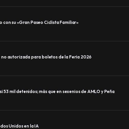
 con su «Gran Paseo Ciclista Familiar»
no autorizada para boletos de la Feria 2026
asi 53 mil detenidos; más que en sexenios de AMLO y Peña
dos Unidos en la IA