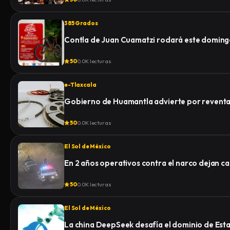
385 Grados
Contla de Juan Cuamatzi rodará este domingo
50
0.0K lecturas
e-Tlaxcala
Gobierno de Huamantla advierte por reventa 
50
0.0K lecturas
El Sol de México
En 2 años operativos contra el narco dejan c
50
0.0K lecturas
El Sol de México
La china DeepSeek desafía el dominio de Esta