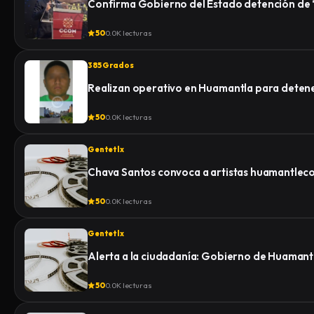
Confirma Gobierno del Estado detención de “E
50
0.0K lecturas
385 Grados
Realizan operativo en Huamantla para detener 
50
0.0K lecturas
Gentetlx
Chava Santos convoca a artistas huamantlecos 
50
0.0K lecturas
Gentetlx
Alerta a la ciudadanía: Gobierno de Huamantl
50
0.0K lecturas