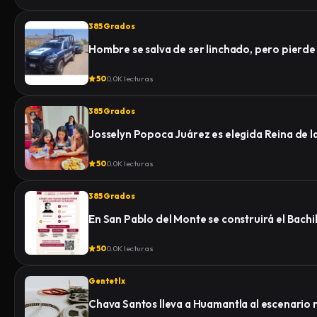
385 Grados
Hombre se salva de ser linchado, pero pierde la
50
0.0K lecturas
385 Grados
Josselyn Popoca Juárez es elegida Reina de 
50
0.0K lecturas
385 Grados
En San Pablo del Monte se construirá el Bachi
50
0.0K lecturas
Gentetlx
Chava Santos lleva a Huamantla al escenario 