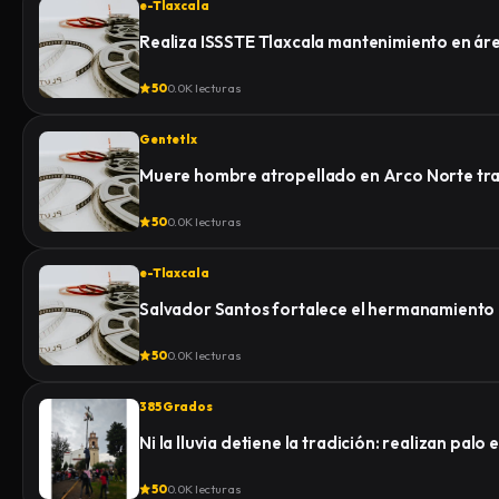
e-Tlaxcala
Realiza ISSSTE Tlaxcala mantenimiento en á
50
0.0K lecturas
Gentetlx
Muere hombre atropellado en Arco Norte tras 
50
0.0K lecturas
e-Tlaxcala
Salvador Santos fortalece el hermanamiento
50
0.0K lecturas
385 Grados
Ni la lluvia detiene la tradición: realizan pa
50
0.0K lecturas