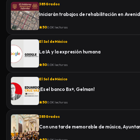
385 Grados
Iniciarán trabajos de rehabilitación en Aven
50
0.0K lecturas
El Sol de México
La IA y la expresión humana
50
0.0K lecturas
El Sol de México
¡Es el banco Bx+, Gelman!
50
0.0K lecturas
385 Grados
Con una tarde memorable de música, Ayuntami
50
0.0K lecturas