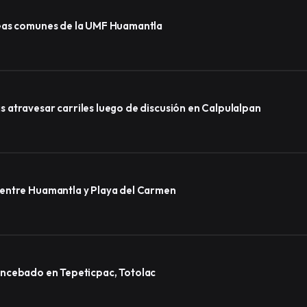
reas comunes de la UMF Huamantla
atravesar carriles luego de discusión en Calpulalpan
 entre Huamantla y Playa del Carmen
lo encebado en Tepeticpac, Totolac