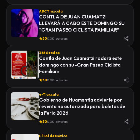
ABC Tlaxcala
CONTLA DE JUAN CUAMATZI
LLEVARÁ A CABO ESTE DOMINGO SU
“GRAN PASEO CICLISTA FAMILIAR”
50
0.0K lecturas
385 Grados
Contla de Juan Cuamatzi rodará este
domingo con su «Gran Paseo Ciclista
Familiar»
50
0.0K lecturas
e-Tlaxcala
Gobierno de Huamantla advierte por
reventa no autorizada para boletos de
la Feria 2026
50
0.0K lecturas
El Sol de México