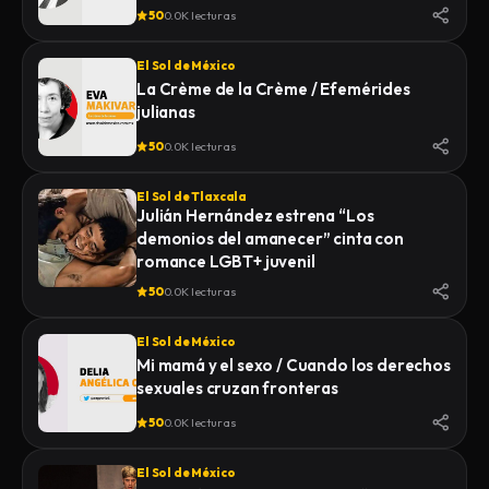
50
0.0K lecturas
El Sol de México
La Crème de la Crème / Efemérides
julianas
50
0.0K lecturas
El Sol de Tlaxcala
Julián Hernández estrena “Los
demonios del amanecer” cinta con
romance LGBT+ juvenil
50
0.0K lecturas
El Sol de México
Mi mamá y el sexo / Cuando los derechos
sexuales cruzan fronteras
50
0.0K lecturas
El Sol de México