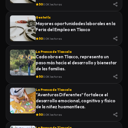
50
0.0K lecturas
Gentetlx
Mayores oportunidades laborales en la
Feria del Empleo en Tlaxco
50
0.0K lecturas
La Prensa de Tlaxcala
Cada obra en Tlaxco, representa un
paso más hacía el desarrollo y bienestar
de las familias.
50
0.0K lecturas
La Prensa de Tlaxcala
“Aventuras Diferentes” fortalece el
desarrollo emocional, cognitivo y físico
de la niñez huamantleca.
50
0.0K lecturas
La Prensa de Tlaxcala