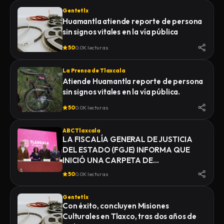
Gentetlx
Huamantla atiende reporte de persona
sin signos vitales en la vía pública
50
0.0K lecturas
La Prensa de Tlaxcala
Atiende Huamantla reporte de persona
sin signos vitales en la vía pública.
50
0.0K lecturas
ABC Tlaxcala
LA FISCALÍA GENERAL DE JUSTICIA
DEL ESTADO (FGJE) INFORMA QUE
INICIÓ UNA CARPETA DE
INVESTIGACIÓN POR EL DELITO DE
50
0.0K lecturas
HOMICIDIO, DERIVADO DEL
FALLECIMIENTO DE UN HOMBRE
Gentetlx
MIENTRAS ERA TRASLADADO POR
Con éxito, concluyen Misiones
ELEMENTOS DE LA POLICÍA MUNICIPAL
Culturales en Tlaxco, tras dos años de
DE SAN PABLO DEL MONTE AL