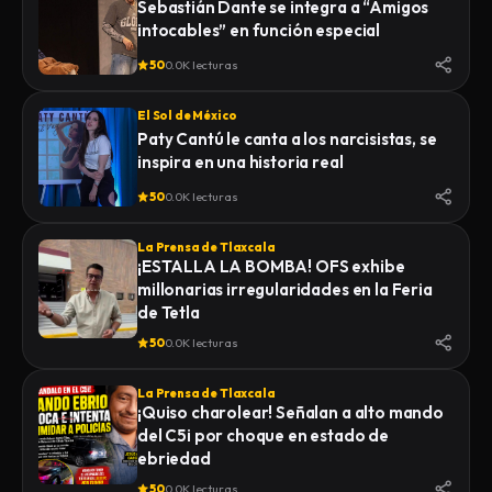
Sebastián Dante se integra a “Amigos
intocables” en función especial
50
0.0K lecturas
El Sol de México
Paty Cantú le canta a los narcisistas, se
inspira en una historia real
50
0.0K lecturas
La Prensa de Tlaxcala
¡ESTALLA LA BOMBA! OFS exhibe
millonarias irregularidades en la Feria
de Tetla
50
0.0K lecturas
La Prensa de Tlaxcala
¡Quiso charolear! Señalan a alto mando
del C5i por choque en estado de
ebriedad
50
0.0K lecturas