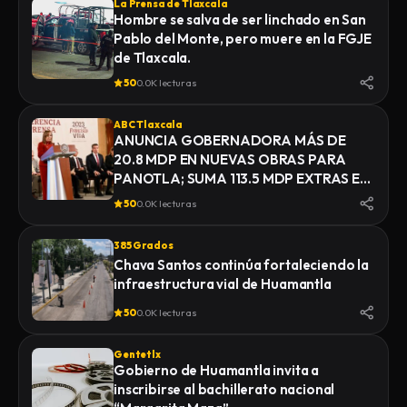
La Prensa de Tlaxcala
Hombre se salva de ser linchado en San
Pablo del Monte, pero muere en la FGJE
de Tlaxcala.
50
0.0K lecturas
ABC Tlaxcala
ANUNCIA GOBERNADORA MÁS DE
20.8 MDP EN NUEVAS OBRAS PARA
PANOTLA; SUMA 113.5 MDP EXTRAS EN
INFRAESTRUCTURA
50
0.0K lecturas
385 Grados
Chava Santos continúa fortaleciendo la
infraestructura vial de Huamantla
50
0.0K lecturas
Gentetlx
Gobierno de Huamantla invita a
inscribirse al bachillerato nacional