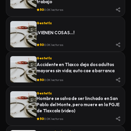
trabajo
INSTITUTO DE CIENCIAS FORENSES
50
0.0K lecturas
(INCIFO), DONDE SE REALIZARÍAN EL
CERTIFICADO MÉDICO
Gentetlx
CORRESPONDIENTE
¡VIENEN COSAS…!
50
0.0K lecturas
Gentetlx
Accidente en Tlaxco deja dos adultos
mayores sin vida; auto cae a barranca
50
0.0K lecturas
Gentetlx
Hombre se salva de ser linchado en San
Pablo del Monte, pero muere en la FGJE
de Tlaxcala (video)
50
0.0K lecturas