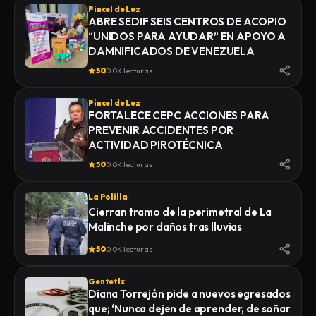
Pincel de Luz
ABRE SEDIF SEIS CENTROS DE ACOPIO
“UNIDOS PARA AYUDAR” EN APOYO A
DAMNIFICADOS DE VENEZUELA
50
0.0K lecturas
Pincel de Luz
FORTALECE CEPC ACCIONES PARA
PREVENIR ACCIDENTES POR
ACTIVIDAD PIROTÉCNICA
50
0.0K lecturas
La Polilla
Cierran tramo de la perimetral de La
Malinche por daños tras lluvias
50
0.0K lecturas
Gentetlx
Diana Torrejón pide a nuevos egresados
que; ‘Nunca dejen de aprender, de soñar