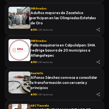
385 Grados
Adultos mayores de Zacatelco
participan en las Olimpiadas Estatales
de Oro
50
0.0K lecturas
385 Grados
Falla maquinaria en Calpulalpan: SMA
redirige basura de 20 municipios a
Atlangatepec
50
0.0K lecturas
Gentetlx
Alfonso Sánchez convoca a consolidar
la transformación con cercanía y
principios
50
0.0K lecturas
ABC Tlaxcala