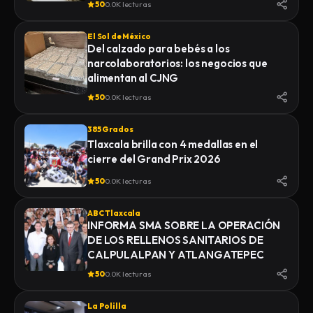
50
0.0K lecturas
El Sol de México
Del calzado para bebés a los
narcolaboratorios: los negocios que
alimentan al CJNG
50
0.0K lecturas
385 Grados
Tlaxcala brilla con 4 medallas en el
cierre del Grand Prix 2026
50
0.0K lecturas
ABC Tlaxcala
INFORMA SMA SOBRE LA OPERACIÓN
DE LOS RELLENOS SANITARIOS DE
CALPULALPAN Y ATLANGATEPEC
50
0.0K lecturas
La Polilla