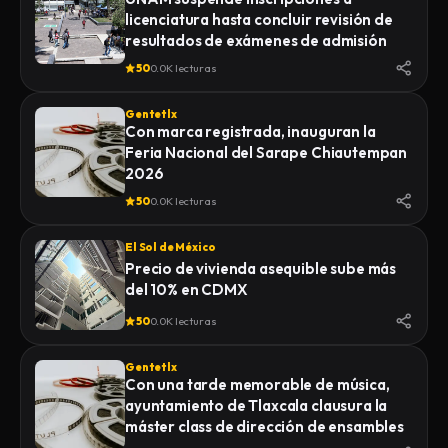
licenciatura hasta concluir revisión de
resultados de exámenes de admisión
50
0.0K lecturas
Gentetlx
Con marca registrada, inauguran la
Feria Nacional del Sarape Chiautempan
2026
50
0.0K lecturas
El Sol de México
Precio de vivienda asequible sube más
del 10% en CDMX
50
0.0K lecturas
Gentetlx
Con una tarde memorable de música,
ayuntamiento de Tlaxcala clausura la
máster class de dirección de ensambles