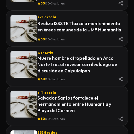
de la Feria 2026
50
0.0K lecturas
e-Tlaxcala
Realiza ISSSTE Tlaxcala mantenimiento
en áreas comunes de la UMF Huamantla
50
0.0K lecturas
Gentetlx
Muere hombre atropellado en Arco
Norte tras atravesar carriles luego de
discusión en Calpulalpan
50
0.0K lecturas
e-Tlaxcala
Salvador Santos fortalece el
hermanamiento entre Huamantla y
Playa del Carmen
50
0.0K lecturas
385 Grados