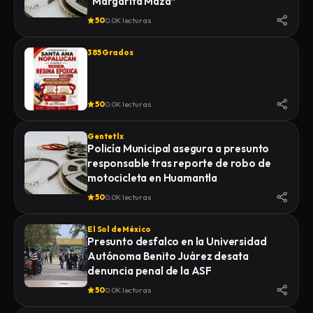
“Margarita Maza”
50
0.0K lecturas
385 Grados
50
0.0K lecturas
Gentetlx
Policía Municipal asegura a presunto
responsable tras reporte de robo de
motocicleta en Huamantla
50
0.0K lecturas
El Sol de México
Presunto desfalco en la Universidad
Autónoma Benito Juárez desata
denuncia penal de la ASF
50
0.0K lecturas