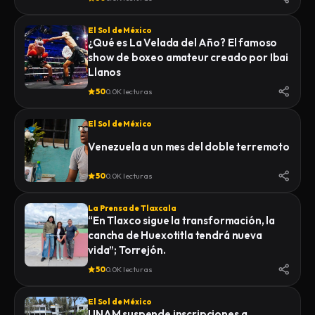
El Sol de México
¿Qué es La Velada del Año? El famoso
show de boxeo amateur creado por Ibai
Llanos
50
0.0K lecturas
El Sol de México
Venezuela a un mes del doble terremoto
50
0.0K lecturas
La Prensa de Tlaxcala
“En Tlaxco sigue la transformación, la
cancha de Huexotitla tendrá nueva
vida”; Torrejón.
50
0.0K lecturas
El Sol de México
UNAM suspende inscripciones a