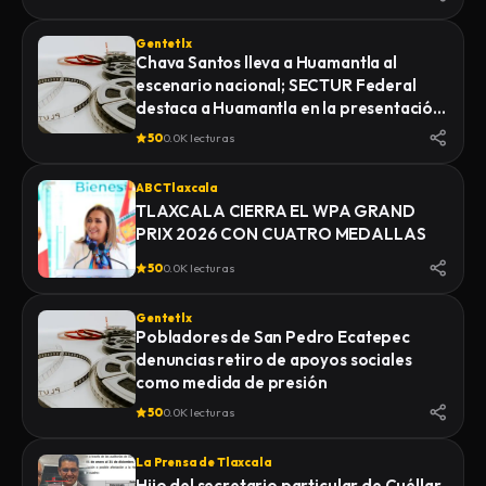
Gentetlx
Chava Santos lleva a Huamantla al
escenario nacional; SECTUR Federal
destaca a Huamantla en la presentación
de su feria 2026
50
0.0K lecturas
ABC Tlaxcala
TLAXCALA CIERRA EL WPA GRAND
PRIX 2026 CON CUATRO MEDALLAS
50
0.0K lecturas
Gentetlx
Pobladores de San Pedro Ecatepec
denuncias retiro de apoyos sociales
como medida de presión
50
0.0K lecturas
La Prensa de Tlaxcala
Hijo del secretario particular de Cuéllar