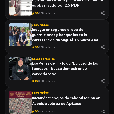
es observado por 2.5 MDP
50
0.0K lecturas
385 Grados
Inauguran segunda etapa de
guarniciones y banquetas en la
carretera a San Miguel, en Santa Ana
Nopalucan
50
0.0K lecturas
El Sol de México
Ese Pérez de TikTok a “La casa de los
famosos”, busca demostrar su
verdadero yo
50
0.0K lecturas
385 Grados
Iniciarán trabajos de rehabilitación en
Avenida Juárez de Apizaco
50
0.0K lecturas