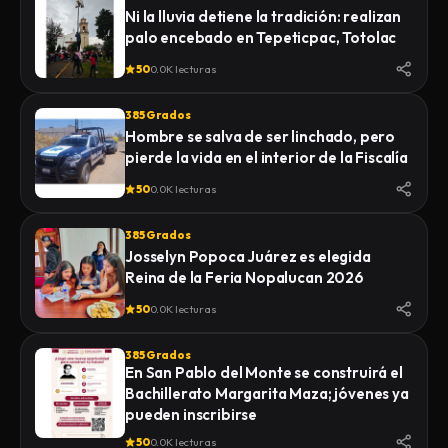
Ni la lluvia detiene la tradición: realizan
palo encebado en Tepeticpac, Totolac
50
0.0K lecturas
385 Grados
Hombre se salva de ser linchado, pero
pierde la vida en el interior de la Fiscalía
50
0.0K lecturas
385 Grados
Josselyn Popoca Juárez es elegida
Reina de la Feria Nopalucan 2026
50
0.0K lecturas
385 Grados
En San Pablo del Monte se construirá el
Bachillerato Margarita Maza; jóvenes ya
pueden inscribirse
50
0.0K lecturas