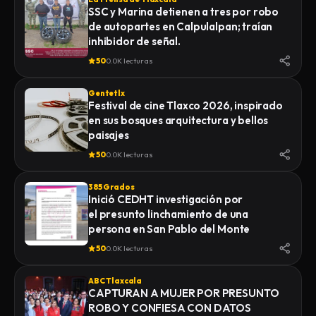
SSC y Marina detienen a tres por robo
de autopartes en Calpulalpan; traían
inhibidor de señal.
50
0.0K lecturas
Gentetlx
Festival de cine Tlaxco 2026, inspirado
en sus bosques arquitectura y bellos
paisajes
50
0.0K lecturas
385 Grados
Inició CEDHT investigación por
el presunto linchamiento de una
persona en San Pablo del Monte
50
0.0K lecturas
ABC Tlaxcala
CAPTURAN A MUJER POR PRESUNTO
ROBO Y CONFIESA CON DATOS