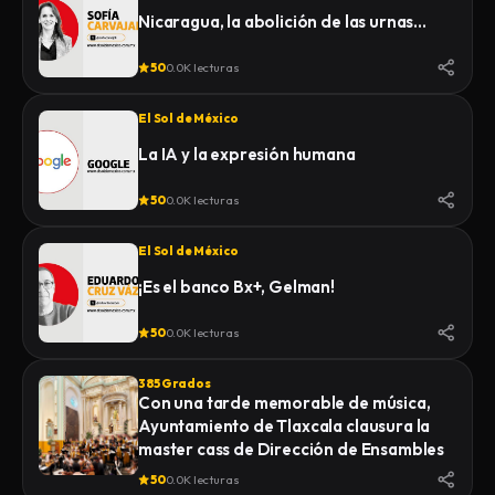
Nicaragua, la abolición de las urnas…
50
0.0K lecturas
El Sol de México
La IA y la expresión humana
50
0.0K lecturas
El Sol de México
¡Es el banco Bx+, Gelman!
50
0.0K lecturas
385 Grados
Con una tarde memorable de música,
Ayuntamiento de Tlaxcala clausura la
master cass de Dirección de Ensambles
50
0.0K lecturas