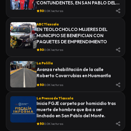
CONTUNDENTES, EN SAN PABLO DEL
MONTE
50
0.0K lecturas
ABC Tlaxcala
EN TEOLOCHOLCO MUJERES DEL
MUNICIPIO SE BENEFICIAN CON
PAQUETES DE EMPRENDIMIENTO
50
0.0K lecturas
La Polilla
Avanza rehabilitación de la calle
Roberto Covarrubias en Huamantla
50
0.0K lecturas
La Prensa de Tlaxcala
Inicia FGJE carpeta por homicidio tras
muerte de hombre que iba a ser
linchado en San Pablo del Monte.
50
0.0K lecturas