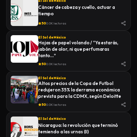
El Sol de México
Cáncer de cabeza y cuello, actuar a
tiempo
50
0.0K lecturas
El Sol de México
Hojas de papel volando / “Ya estarás,
jabón de olor, ni que perfumaras
tanto…”
50
0.0K lecturas
El Sol de México
Altos precios de la Copa de Futbol
redujeron 35% la derrama económica
prevista para la CDMX, según Deloitte
50
0.0K lecturas
El Sol de México
Nicaragua: la revolución que terminó
temiendo a las urnas (II)