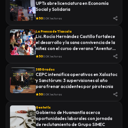
UPTx abre licenciatura en Economía
Social y Solidaria
50
0.0K lecturas
La Prensa de Tlaxcala
Lic. Rocío Hernández Castillo fortalece
el desarrollo y la sana convivencia de la
niñez con el curso de verano “Aventuras
Diferentes”.
50
0.0K lecturas
385 Grados
CEPC intensifica operativos en Xaloztoc
y Sanctórum: 3 supervisiones al año
para frenar accidentes por pirotecnia
50
0.0K lecturas
Gentetlx
Gobierno de Huamantla acerca
oportunidades laborales con jornada
de reclutamiento de Grupo SIMEC