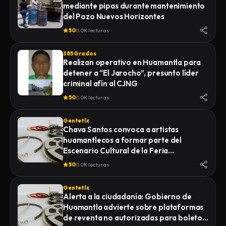
mediante pipas durante mantenimiento
LA FISCALÍA GENERAL DE JUSTICIA DEL
del Pozo Nuevos Horizontes
ESTADO (FGJE) INICIÓ UNA CARPETA DE
INVESTIGACIÓN POR EL DELITO DE
50
0.0K lecturas
HOMICIDIO CALIFICADO EN CONTRA DE
QUIEN O QUIENES RESULTEN
385 Grados
RESPONSABLES
Realizan operativo en Huamantla para
detener a “El Jarocho”, presunto líder
criminal afín al CJNG
50
0.0K lecturas
Gentetlx
Chava Santos convoca a artistas
huamantlecos a formar parte del
Escenario Cultural de la Feria
Internacional del Arte Efímero y la Dalia
50
0.0K lecturas
2026
Gentetlx
Alerta a la ciudadanía: Gobierno de
Huamantla advierte sobre plataformas
de reventa no autorizadas para boletos