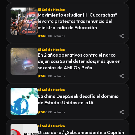
El Sol de México
Movimiento estudiantil “Cucarachas”
levanta protestas tras renuncia del
ministro indio de Educación
50
0.0K lecturas
El Sol de México
En 2 años operativos contra el narco
dejan casi 53 mil detenidos; más que en
sexenios de AMLO y Peña
50
0.0K lecturas
El Sol de México
La china DeepSeek desafía el dominio
de Estados Unidos en la IA
50
0.0K lecturas
El Sol de México
Disco duro / ¿Subcomandante o Capitán