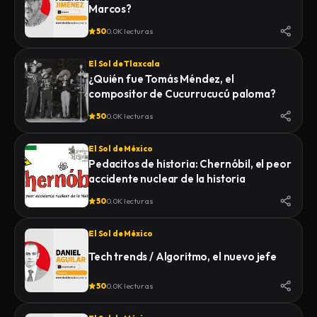
Marcos?
50
0.0K lecturas
El Sol de Tlaxcala
¿Quién fue Tomás Méndez, el
compositor de Cucurrucucú paloma?
50
0.0K lecturas
El Sol de México
Pedacitos de historia: Chernóbil, el peor
accidente nuclear de la historia
50
0.0K lecturas
El Sol de México
Tech trends / Algoritmo, el nuevo jefe
50
0.0K lecturas