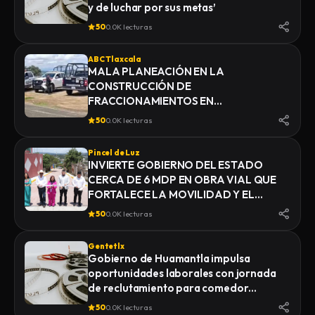
y de luchar por sus metas’
50
0.0K lecturas
ABC Tlaxcala
MALA PLANEACIÓN EN LA
CONSTRUCCIÓN DE
FRACCIONAMIENTOS EN
YAUHQUEMEHCAN GENERA QUE
50
0.0K lecturas
COLAPSEN DRENAJES
Pincel de Luz
INVIERTE GOBIERNO DEL ESTADO
CERCA DE 6 MDP EN OBRA VIAL QUE
FORTALECE LA MOVILIDAD Y EL
DESARROLLO DE YAUHQUEMEHCAN
50
0.0K lecturas
Gentetlx
Gobierno de Huamantla impulsa
oportunidades laborales con jornada
de reclutamiento para comedor
industrial
50
0.0K lecturas