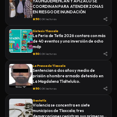
YAUHQUEMEHCAN Y APIZACO SE
COORDINAN PARA ATENDER ZONAS
EN RIESGO DE INUNDACIÓN
50
0.0K lecturas
Síntesis Tlaxcala
La Feria de Tetla 2026 contara con más
de 40 eventos y una inversión de ocho
mdp
50
0.0K lecturas
La Prensa de Tlaxcala
Sentencian a dos años y medio de
prisión a hombre armado detenido en
La Magdalena Tlaltelulco.
50
0.0K lecturas
Gentetlx
Violencia se concentra en siete
municipios de Tlaxcala; tres
demarcaciones registran sus primeros