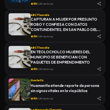
50
0.0K lecturas
ABC Tlaxcala
CAPTURAN A MUJER POR PRESUNTO
ROBO Y CONFIESA CON DATOS
CONTUNDENTES, EN SAN PABLO DEL
MONTE
50
0.0K lecturas
ABC Tlaxcala
EN TEOLOCHOLCO MUJERES DEL
MUNICIPIO SE BENEFICIAN CON
PAQUETES DE EMPRENDIMIENTO
50
0.0K lecturas
Gentetlx
Huamantla atiende reporte de persona
sin signos vitales en la vía pública
50
0.0K lecturas
La Prensa de Tlaxcala