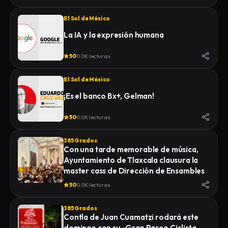
El Sol de México
La IA y la expresión humana
50
0.0K lecturas
El Sol de México
¡Es el banco Bx+, Gelman!
50
0.0K lecturas
385 Grados
Con una tarde memorable de música,
Ayuntamiento de Tlaxcala clausura la
master cass de Dirección de Ensambles
50
0.0K lecturas
385 Grados
Contla de Juan Cuamatzi rodará este
domingo con su «Gran Paseo Ciclista