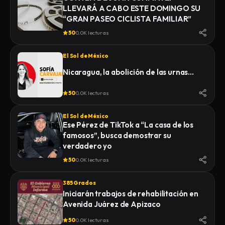
LLEVARÁ A CABO ESTE DOMINGO SU
“GRAN PASEO CICLISTA FAMILIAR”
50
0.0K lecturas
El Sol de México
Nicaragua, la abolición de las urnas…
50
0.0K lecturas
El Sol de México
Ese Pérez de TikTok a “La casa de los
famosos”, busca demostrar su
verdadero yo
50
0.0K lecturas
385 Grados
Iniciarán trabajos de rehabilitación en
Avenida Juárez de Apizaco
50
0.0K lecturas