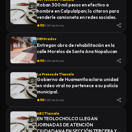
Roban 300 mil pesos en efectivo a
hombre en Calpulalpan; lo citaron para
venderle camioneta en redes sociales.
50
0.0K lecturas
385 Grados
Entregan obra de rehabilitación en la
calle Morelos de Santa Ana Nopalucan
50
0.0K lecturas
La Prensa de Tlaxcala
Gobierno de Huamantla aclara: unidad
en video viral no pertenece a su policía
municipal.
50
0.0K lecturas
ABC Tlaxcala
EN TEOLOCHOLCO LLEGAN
JORNADAS DE ATENCIÓN
CIUDADANA EN SECCIÓN TERCERA Y