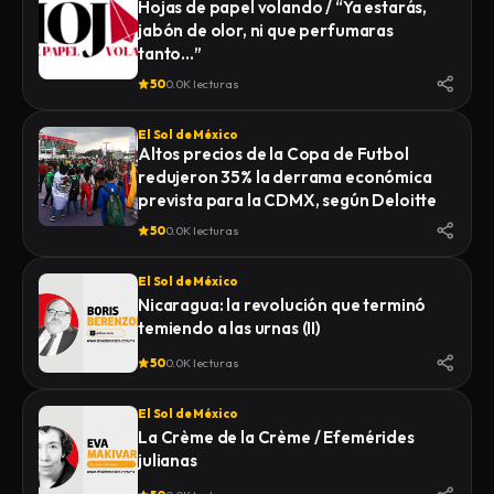
Hojas de papel volando / “Ya estarás,
jabón de olor, ni que perfumaras
tanto…”
50
0.0K lecturas
El Sol de México
Altos precios de la Copa de Futbol
redujeron 35% la derrama económica
prevista para la CDMX, según Deloitte
50
0.0K lecturas
El Sol de México
Nicaragua: la revolución que terminó
temiendo a las urnas (II)
50
0.0K lecturas
El Sol de México
La Crème de la Crème / Efemérides
julianas