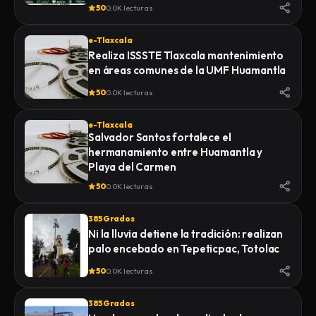
de la Feria 2026
50
0.0K lecturas
e-Tlaxcala
Realiza ISSSTE Tlaxcala mantenimiento
en áreas comunes de la UMF Huamantla
50
0.0K lecturas
e-Tlaxcala
Salvador Santos fortalece el
hermanamiento entre Huamantla y
Playa del Carmen
50
0.0K lecturas
385 Grados
Ni la lluvia detiene la tradición: realizan
palo encebado en Tepeticpac, Totolac
50
0.0K lecturas
385 Grados