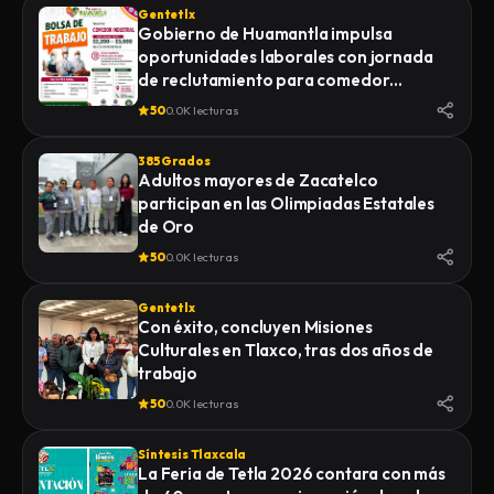
Gentetlx
Gobierno de Huamantla impulsa
oportunidades laborales con jornada
de reclutamiento para comedor
industrial
50
0.0K lecturas
385 Grados
Adultos mayores de Zacatelco
participan en las Olimpiadas Estatales
de Oro
50
0.0K lecturas
Gentetlx
Con éxito, concluyen Misiones
Culturales en Tlaxco, tras dos años de
trabajo
50
0.0K lecturas
Síntesis Tlaxcala
La Feria de Tetla 2026 contara con más