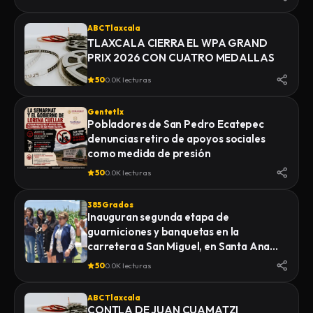
ABC Tlaxcala
TLAXCALA CIERRA EL WPA GRAND
PRIX 2026 CON CUATRO MEDALLAS
50
0.0K lecturas
Gentetlx
Pobladores de San Pedro Ecatepec
denuncias retiro de apoyos sociales
como medida de presión
50
0.0K lecturas
385 Grados
Inauguran segunda etapa de
guarniciones y banquetas en la
carretera a San Miguel, en Santa Ana
Nopalucan
50
0.0K lecturas
ABC Tlaxcala
CONTLA DE JUAN CUAMATZI