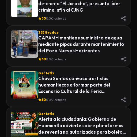
detener a “El Jarocho”, presunto líder
LA FISCALÍA GENERAL DE JUSTICIA DEL
criminal afín al CJNG
ESTADO (FGJE) INICIÓ UNA CARPETA DE
INVESTIGACIÓN POR EL DELITO DE
50
0.0K lecturas
HOMICIDIO CALIFICADO EN CONTRA DE
QUIEN O QUIENES RESULTEN
385 Grados
RESPONSABLES
CAPAMH mantiene suministro de agua
mediante pipas durante mantenimiento
del Pozo Nuevos Horizontes
50
0.0K lecturas
Gentetlx
Chava Santos convoca a artistas
huamantlecos a formar parte del
Escenario Cultural de la Feria
Internacional del Arte Efímero y la Dalia
50
0.0K lecturas
2026
Gentetlx
Alerta a la ciudadanía: Gobierno de
Huamantla advierte sobre plataformas
de reventa no autorizadas para boletos