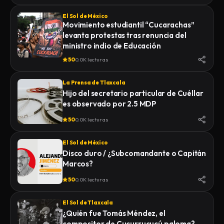
El Sol de México
Movimiento estudiantil “Cucarachas”
levanta protestas tras renuncia del
ministro indio de Educación
50
0.0K lecturas
La Prensa de Tlaxcala
Hijo del secretario particular de Cuéllar
es observado por 2.5 MDP
50
0.0K lecturas
El Sol de México
Disco duro / ¿Subcomandante o Capitán
Marcos?
50
0.0K lecturas
El Sol de Tlaxcala
¿Quién fue Tomás Méndez, el
compositor de Cucurrucucú paloma?