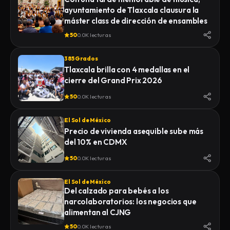
ayuntamiento de Tlaxcala clausura la
máster class de dirección de ensambles
50
0.0K lecturas
385 Grados
Tlaxcala brilla con 4 medallas en el
cierre del Grand Prix 2026
50
0.0K lecturas
El Sol de México
Precio de vivienda asequible sube más
del 10% en CDMX
50
0.0K lecturas
El Sol de México
Del calzado para bebés a los
narcolaboratorios: los negocios que
alimentan al CJNG
50
0.0K lecturas