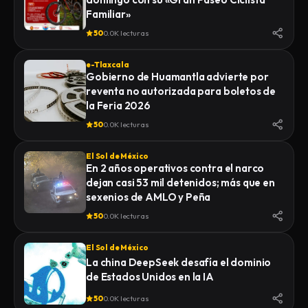
Familiar»
50
0.0K lecturas
e-Tlaxcala
Gobierno de Huamantla advierte por
reventa no autorizada para boletos de
la Feria 2026
50
0.0K lecturas
El Sol de México
En 2 años operativos contra el narco
dejan casi 53 mil detenidos; más que en
sexenios de AMLO y Peña
50
0.0K lecturas
El Sol de México
La china DeepSeek desafía el dominio
de Estados Unidos en la IA
50
0.0K lecturas