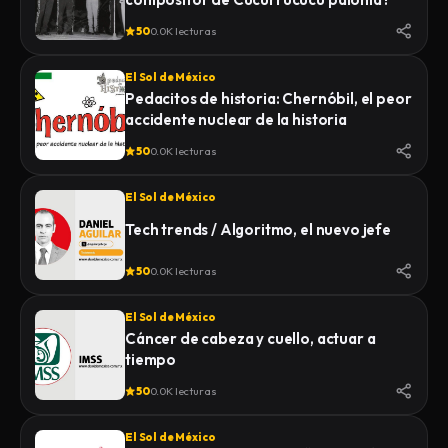
50
0.0K lecturas
El Sol de México
Pedacitos de historia: Chernóbil, el peor
accidente nuclear de la historia
50
0.0K lecturas
El Sol de México
Tech trends / Algoritmo, el nuevo jefe
50
0.0K lecturas
El Sol de México
Cáncer de cabeza y cuello, actuar a
tiempo
50
0.0K lecturas
El Sol de México