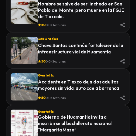
Hombre se salva de ser linchado en San
Pablo del Monte, pero muere en la FGJE
de Tlaxcala.
50
0.0K lecturas
385 Grados
Chava Santos continúa fortaleciendo la
infraestructura vial de Huamantla
50
0.0K lecturas
Gentetlx
Accidente en Tlaxco deja dos adultos
mayores sin vida; auto cae a barranca
50
0.0K lecturas
Gentetlx
Gobierno de Huamantla invita a
inscribirse al bachillerato nacional
“Margarita Maza”