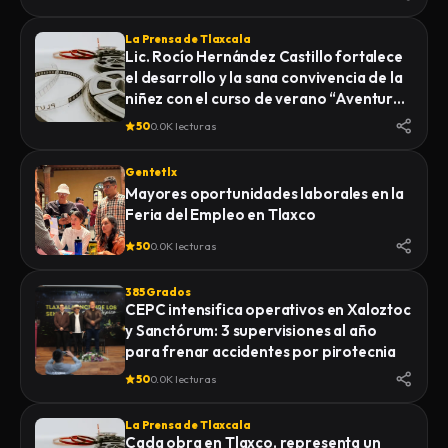
La Prensa de Tlaxcala
Lic. Rocío Hernández Castillo fortalece
el desarrollo y la sana convivencia de la
niñez con el curso de verano “Aventuras
Diferentes”.
50
0.0K lecturas
Gentetlx
Mayores oportunidades laborales en la
Feria del Empleo en Tlaxco
50
0.0K lecturas
385 Grados
CEPC intensifica operativos en Xaloztoc
y Sanctórum: 3 supervisiones al año
para frenar accidentes por pirotecnia
50
0.0K lecturas
La Prensa de Tlaxcala
Cada obra en Tlaxco, representa un