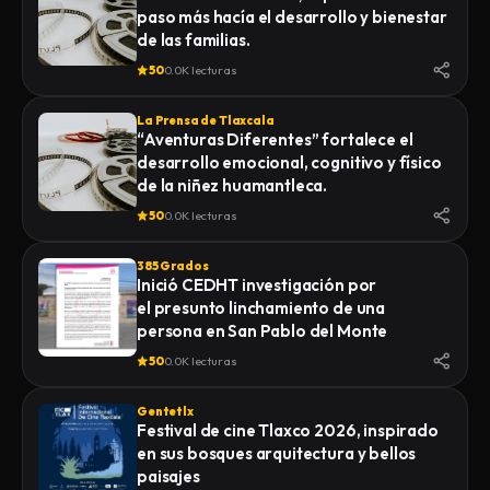
paso más hacía el desarrollo y bienestar
de las familias.
50
0.0K lecturas
La Prensa de Tlaxcala
“Aventuras Diferentes” fortalece el
desarrollo emocional, cognitivo y físico
de la niñez huamantleca.
50
0.0K lecturas
385 Grados
Inició CEDHT investigación por
el presunto linchamiento de una
persona en San Pablo del Monte
50
0.0K lecturas
Gentetlx
Festival de cine Tlaxco 2026, inspirado
en sus bosques arquitectura y bellos
paisajes