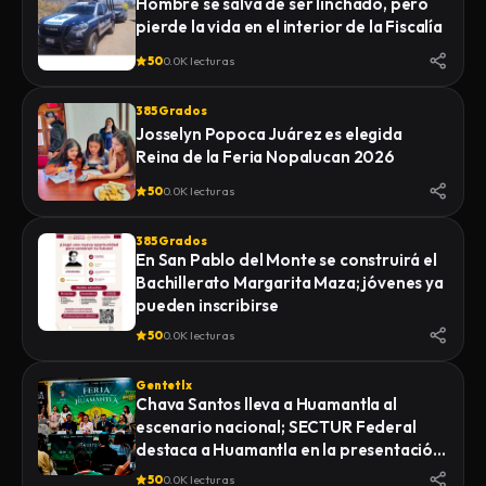
Hombre se salva de ser linchado, pero
pierde la vida en el interior de la Fiscalía
50
0.0K lecturas
385 Grados
Josselyn Popoca Juárez es elegida
Reina de la Feria Nopalucan 2026
50
0.0K lecturas
385 Grados
En San Pablo del Monte se construirá el
Bachillerato Margarita Maza; jóvenes ya
pueden inscribirse
50
0.0K lecturas
Gentetlx
Chava Santos lleva a Huamantla al
escenario nacional; SECTUR Federal
destaca a Huamantla en la presentación
de su feria 2026
50
0.0K lecturas