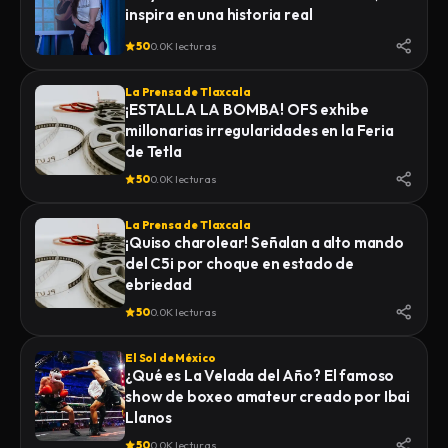
inspira en una historia real
50
0.0K lecturas
La Prensa de Tlaxcala
¡ESTALLA LA BOMBA! OFS exhibe
millonarias irregularidades en la Feria
de Tetla
50
0.0K lecturas
La Prensa de Tlaxcala
¡Quiso charolear! Señalan a alto mando
del C5i por choque en estado de
ebriedad
50
0.0K lecturas
El Sol de México
¿Qué es La Velada del Año? El famoso
show de boxeo amateur creado por Ibai
Llanos
50
0.0K lecturas