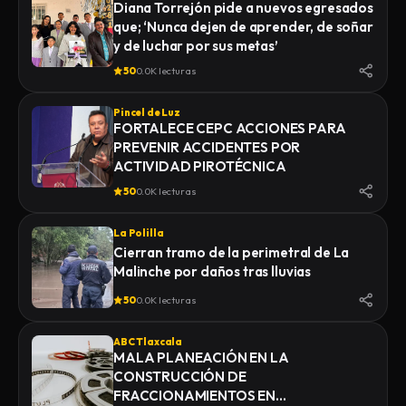
Diana Torrejón pide a nuevos egresados
que; ‘Nunca dejen de aprender, de soñar
y de luchar por sus metas’
50
0.0K lecturas
Pincel de Luz
FORTALECE CEPC ACCIONES PARA
PREVENIR ACCIDENTES POR
ACTIVIDAD PIROTÉCNICA
50
0.0K lecturas
La Polilla
Cierran tramo de la perimetral de La
Malinche por daños tras lluvias
50
0.0K lecturas
ABC Tlaxcala
MALA PLANEACIÓN EN LA
CONSTRUCCIÓN DE
FRACCIONAMIENTOS EN