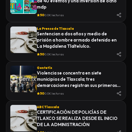
de 40 eventos y una inversión de ocho
mdp
50
0.0K lecturas
La Prensa de Tlaxcala
Sentencian a dos años y medio de
prisión a hombre armado detenido en
La Magdalena Tlaltelulco.
50
0.0K lecturas
Gentetlx
Violencia se concentra en siete
municipios de Tlaxcala; tres
demarcaciones registran sus primeros
homicidios de 2026
50
0.0K lecturas
ABC Tlaxcala
CERTIFICACIÓN DE POLICÍAS DE
TLAXCO SE REALIZA DESDE EL INICIO
DE LA ADMINISTRACIÓN