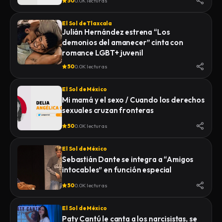
50
0.0K lecturas
El Sol de Tlaxcala
Julián Hernández estrena “Los
demonios del amanecer” cinta con
romance LGBT+ juvenil
50
0.0K lecturas
El Sol de México
Mi mamá y el sexo / Cuando los derechos
sexuales cruzan fronteras
50
0.0K lecturas
El Sol de México
Sebastián Dante se integra a “Amigos
intocables” en función especial
50
0.0K lecturas
El Sol de México
Paty Cantú le canta a los narcisistas, se