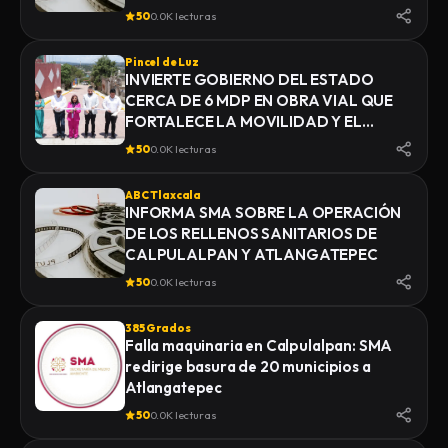
YAUHQUEMEHCAN GENERA QUE
50
0.0K lecturas
COLAPSEN DRENAJES
Pincel de Luz
INVIERTE GOBIERNO DEL ESTADO
CERCA DE 6 MDP EN OBRA VIAL QUE
FORTALECE LA MOVILIDAD Y EL
DESARROLLO DE YAUHQUEMEHCAN
50
0.0K lecturas
ABC Tlaxcala
INFORMA SMA SOBRE LA OPERACIÓN
DE LOS RELLENOS SANITARIOS DE
CALPULALPAN Y ATLANGATEPEC
50
0.0K lecturas
385 Grados
Falla maquinaria en Calpulalpan: SMA
redirige basura de 20 municipios a
Atlangatepec
50
0.0K lecturas