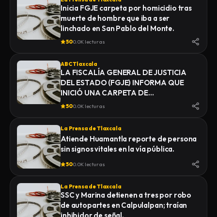
Inicia FGJE carpeta por homicidio tras
muerte de hombre que iba a ser
linchado en San Pablo del Monte.
50
0.0K lecturas
ABC Tlaxcala
LA FISCALÍA GENERAL DE JUSTICIA
DEL ESTADO (FGJE) INFORMA QUE
INICIÓ UNA CARPETA DE
INVESTIGACIÓN POR EL DELITO DE
50
0.0K lecturas
HOMICIDIO, DERIVADO DEL
FALLECIMIENTO DE UN HOMBRE
La Prensa de Tlaxcala
MIENTRAS ERA TRASLADADO POR
Atiende Huamantla reporte de persona
ELEMENTOS DE LA POLICÍA MUNICIPAL
sin signos vitales en la vía pública.
DE SAN PABLO DEL MONTE AL
INSTITUTO DE CIENCIAS FORENSES
50
0.0K lecturas
(INCIFO), DONDE SE REALIZARÍAN EL
CERTIFICADO MÉDICO
La Prensa de Tlaxcala
CORRESPONDIENTE
SSC y Marina detienen a tres por robo
de autopartes en Calpulalpan; traían
inhibidor de señal.