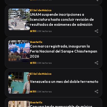
El Sol de México
UNAM suspende inscripciones a
licenciatura hasta concluir revisión de
resultados de exámenes de admisión
50
0.0K lecturas
Gentetlx
Con marca registrada, inauguran la
Feria Nacional del Sarape Chiautempan
2026
50
0.0K lecturas
El Sol de México
Venezuela a un mes del doble terremoto
50
0.0K lecturas
Gentetlx
Con una tarde memorable de música,