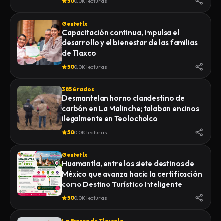
50
0.0K lecturas
Gentetlx
Capacitación continua, impulsa el
desarrollo y el bienestar de las familias
de Tlaxco
50
0.0K lecturas
385 Grados
Desmantelan horno clandestino de
carbón en La Malinche; talaban encinos
ilegalmente en Teolocholco
50
0.0K lecturas
Gentetlx
Huamantla, entre los siete destinos de
México que avanza hacia la certificación
como Destino Turístico Inteligente
50
0.0K lecturas
La Prensa de Tlaxcala