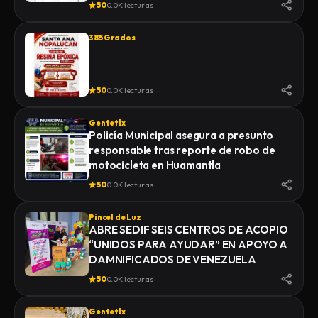
50
0.0K lecturas
385 Grados
50
0.0K lecturas
Gentetlx
Policía Municipal asegura a presunto
responsable tras reporte de robo de
motocicleta en Huamantla
50
0.0K lecturas
Pincel de Luz
ABRE SEDIF SEIS CENTROS DE ACOPIO
“UNIDOS PARA AYUDAR” EN APOYO A
DAMNIFICADOS DE VENEZUELA
50
0.0K lecturas
Gentetlx