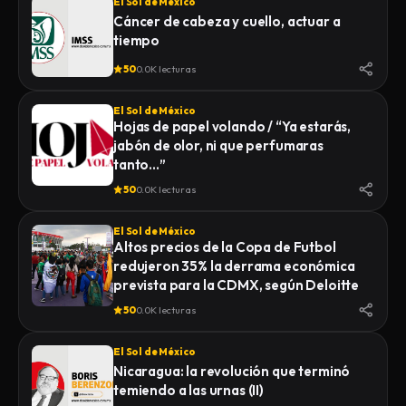
El Sol de México
Cáncer de cabeza y cuello, actuar a
tiempo
50
0.0K lecturas
El Sol de México
Hojas de papel volando / “Ya estarás,
jabón de olor, ni que perfumaras
tanto…”
50
0.0K lecturas
El Sol de México
Altos precios de la Copa de Futbol
redujeron 35% la derrama económica
prevista para la CDMX, según Deloitte
50
0.0K lecturas
El Sol de México
Nicaragua: la revolución que terminó
temiendo a las urnas (II)