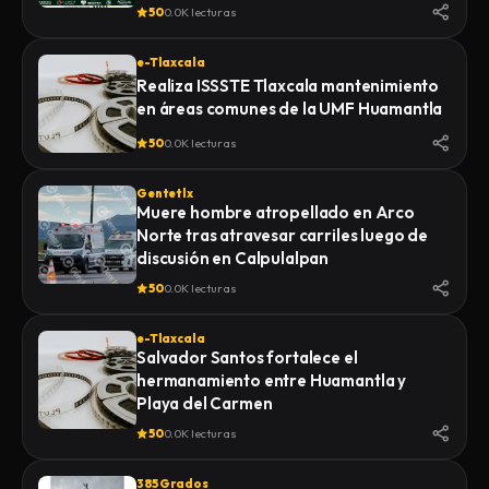
de la Feria 2026
50
0.0K lecturas
e-Tlaxcala
Realiza ISSSTE Tlaxcala mantenimiento
en áreas comunes de la UMF Huamantla
50
0.0K lecturas
Gentetlx
Muere hombre atropellado en Arco
Norte tras atravesar carriles luego de
discusión en Calpulalpan
50
0.0K lecturas
e-Tlaxcala
Salvador Santos fortalece el
hermanamiento entre Huamantla y
Playa del Carmen
50
0.0K lecturas
385 Grados