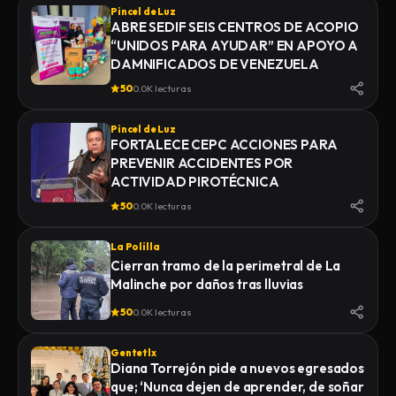
Pincel de Luz
ABRE SEDIF SEIS CENTROS DE ACOPIO
“UNIDOS PARA AYUDAR” EN APOYO A
DAMNIFICADOS DE VENEZUELA
50
0.0K lecturas
Pincel de Luz
FORTALECE CEPC ACCIONES PARA
PREVENIR ACCIDENTES POR
ACTIVIDAD PIROTÉCNICA
50
0.0K lecturas
La Polilla
Cierran tramo de la perimetral de La
Malinche por daños tras lluvias
50
0.0K lecturas
Gentetlx
Diana Torrejón pide a nuevos egresados
que; ‘Nunca dejen de aprender, de soñar