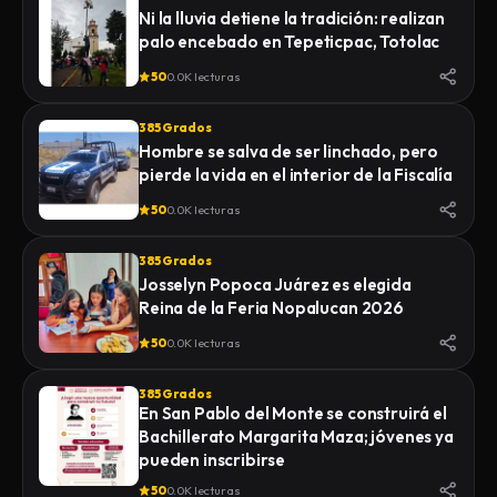
Ni la lluvia detiene la tradición: realizan
palo encebado en Tepeticpac, Totolac
50
0.0K lecturas
385 Grados
Hombre se salva de ser linchado, pero
pierde la vida en el interior de la Fiscalía
50
0.0K lecturas
385 Grados
Josselyn Popoca Juárez es elegida
Reina de la Feria Nopalucan 2026
50
0.0K lecturas
385 Grados
En San Pablo del Monte se construirá el
Bachillerato Margarita Maza; jóvenes ya
pueden inscribirse
50
0.0K lecturas