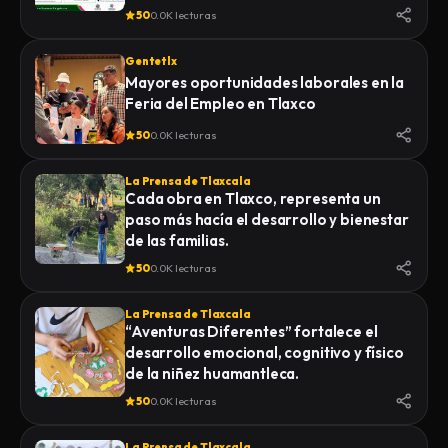
50
0.0K lecturas
Gentetlx
Mayores oportunidades laborales en la
Feria del Empleo en Tlaxco
50
0.0K lecturas
La Prensa de Tlaxcala
Cada obra en Tlaxco, representa un
paso más hacía el desarrollo y bienestar
de las familias.
50
0.0K lecturas
La Prensa de Tlaxcala
“Aventuras Diferentes” fortalece el
desarrollo emocional, cognitivo y físico
de la niñez huamantleca.
50
0.0K lecturas
La Prensa de Tlaxcala