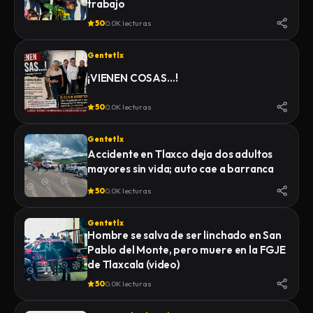
trabajo
INSTITUTO DE CIENCIAS FORENSES
50
0.0K lecturas
(INCIFO), DONDE SE REALIZARÍAN EL
CERTIFICADO MÉDICO
Gentetlx
CORRESPONDIENTE
¡VIENEN COSAS…!
50
0.0K lecturas
Gentetlx
Accidente en Tlaxco deja dos adultos
mayores sin vida; auto cae a barranca
50
0.0K lecturas
Gentetlx
Hombre se salva de ser linchado en San
Pablo del Monte, pero muere en la FGJE
de Tlaxcala (video)
50
0.0K lecturas