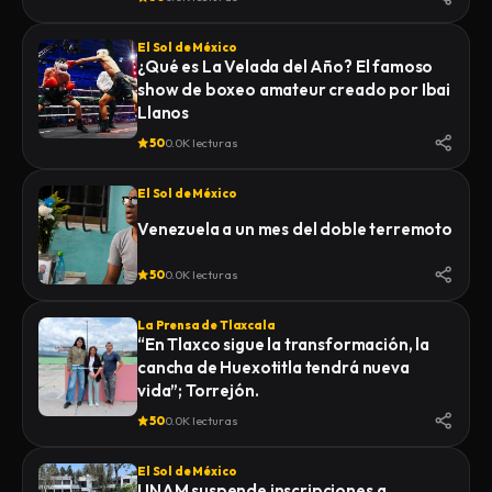
El Sol de México
¿Qué es La Velada del Año? El famoso
show de boxeo amateur creado por Ibai
Llanos
50
0.0K lecturas
El Sol de México
Venezuela a un mes del doble terremoto
50
0.0K lecturas
La Prensa de Tlaxcala
“En Tlaxco sigue la transformación, la
cancha de Huexotitla tendrá nueva
vida”; Torrejón.
50
0.0K lecturas
El Sol de México
UNAM suspende inscripciones a