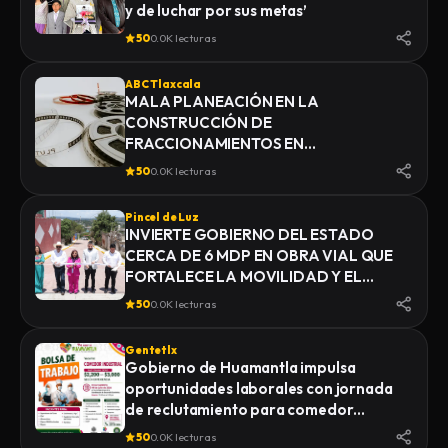
y de luchar por sus metas’
50
0.0K lecturas
ABC Tlaxcala
MALA PLANEACIÓN EN LA
CONSTRUCCIÓN DE
FRACCIONAMIENTOS EN
YAUHQUEMEHCAN GENERA QUE
50
0.0K lecturas
COLAPSEN DRENAJES
Pincel de Luz
INVIERTE GOBIERNO DEL ESTADO
CERCA DE 6 MDP EN OBRA VIAL QUE
FORTALECE LA MOVILIDAD Y EL
DESARROLLO DE YAUHQUEMEHCAN
50
0.0K lecturas
Gentetlx
Gobierno de Huamantla impulsa
oportunidades laborales con jornada
de reclutamiento para comedor
industrial
50
0.0K lecturas