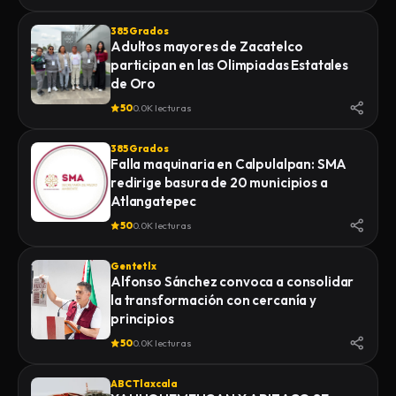
385 Grados
Adultos mayores de Zacatelco
participan en las Olimpiadas Estatales
de Oro
50
0.0K lecturas
385 Grados
Falla maquinaria en Calpulalpan: SMA
redirige basura de 20 municipios a
Atlangatepec
50
0.0K lecturas
Gentetlx
Alfonso Sánchez convoca a consolidar
la transformación con cercanía y
principios
50
0.0K lecturas
ABC Tlaxcala