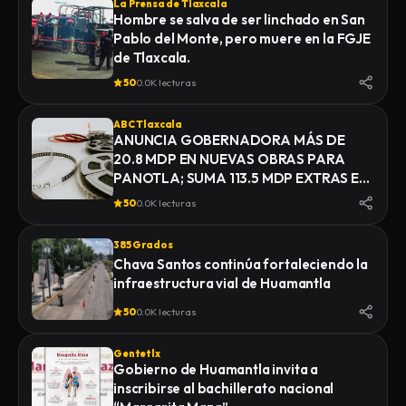
La Prensa de Tlaxcala
Hombre se salva de ser linchado en San
Pablo del Monte, pero muere en la FGJE
de Tlaxcala.
50
0.0K lecturas
ABC Tlaxcala
ANUNCIA GOBERNADORA MÁS DE
20.8 MDP EN NUEVAS OBRAS PARA
PANOTLA; SUMA 113.5 MDP EXTRAS EN
INFRAESTRUCTURA
50
0.0K lecturas
385 Grados
Chava Santos continúa fortaleciendo la
infraestructura vial de Huamantla
50
0.0K lecturas
Gentetlx
Gobierno de Huamantla invita a
inscribirse al bachillerato nacional