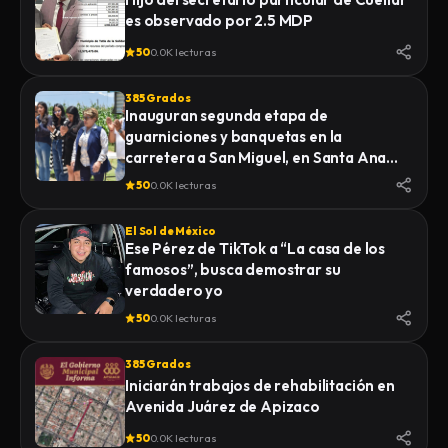
es observado por 2.5 MDP
50
0.0K lecturas
385 Grados
Inauguran segunda etapa de
guarniciones y banquetas en la
carretera a San Miguel, en Santa Ana
Nopalucan
50
0.0K lecturas
El Sol de México
Ese Pérez de TikTok a “La casa de los
famosos”, busca demostrar su
verdadero yo
50
0.0K lecturas
385 Grados
Iniciarán trabajos de rehabilitación en
Avenida Juárez de Apizaco
50
0.0K lecturas