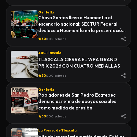
Gentetlx
Chava Santos lleva a Huamantla al
escenario nacional; SECTUR Federal
destaca a Huamantla en la presentación
de su feria 2026
50
0.0K lecturas
ABC Tlaxcala
TLAXCALA CIERRA EL WPA GRAND
PRIX 2026 CON CUATRO MEDALLAS
50
0.0K lecturas
Gentetlx
Pobladores de San Pedro Ecatepec
denuncias retiro de apoyos sociales
como medida de presión
50
0.0K lecturas
La Prensa de Tlaxcala
Hijo del secretario particular de Cuéllar