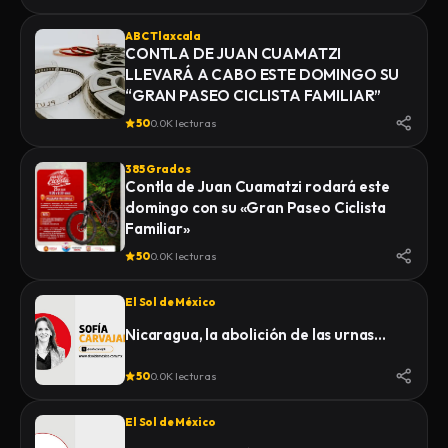
ABC Tlaxcala
CONTLA DE JUAN CUAMATZI
LLEVARÁ A CABO ESTE DOMINGO SU
“GRAN PASEO CICLISTA FAMILIAR”
50
0.0K lecturas
385 Grados
Contla de Juan Cuamatzi rodará este
domingo con su «Gran Paseo Ciclista
Familiar»
50
0.0K lecturas
El Sol de México
Nicaragua, la abolición de las urnas…
50
0.0K lecturas
El Sol de México