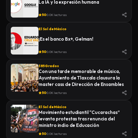
La IA y la expresión humana
50
0.0K lecturas
El Sol de México
¡Es el banco Bx+, Gelman!
50
0.0K lecturas
385 Grados
Con una tarde memorable de música,
Ayuntamiento de Tlaxcala clausura la
master cass de Dirección de Ensambles
50
0.0K lecturas
El Sol de México
Movimiento estudiantil “Cucarachas”
levanta protestas tras renuncia del
ministro indio de Educación
50
0.0K lecturas