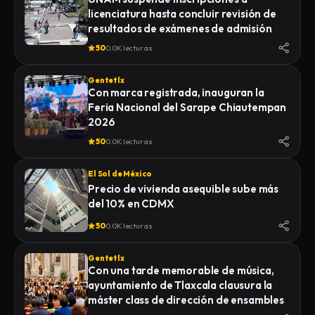
licenciatura hasta concluir revisión de
resultados de exámenes de admisión
50
0.0K lecturas
Gentetlx
Con marca registrada, inauguran la
Feria Nacional del Sarape Chiautempan
2026
50
0.0K lecturas
El Sol de México
Precio de vivienda asequible sube más
del 10% en CDMX
50
0.0K lecturas
Gentetlx
Con una tarde memorable de música,
ayuntamiento de Tlaxcala clausura la
máster class de dirección de ensambles