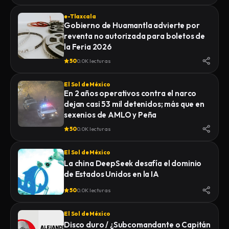
e-Tlaxcala
Gobierno de Huamantla advierte por
reventa no autorizada para boletos de
la Feria 2026
50
0.0K lecturas
El Sol de México
En 2 años operativos contra el narco
dejan casi 53 mil detenidos; más que en
sexenios de AMLO y Peña
50
0.0K lecturas
El Sol de México
La china DeepSeek desafía el dominio
de Estados Unidos en la IA
50
0.0K lecturas
El Sol de México
Disco duro / ¿Subcomandante o Capitán