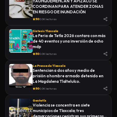
YAUHQUEMEHCAN Y APIZACO SE
COORDINAN PARA ATENDER ZONAS
EN RIESGO DE INUNDACIÓN
50
0.0K lecturas
Síntesis Tlaxcala
La Feria de Tetla 2026 contara con más
de 40 eventos y una inversión de ocho
mdp
50
0.0K lecturas
La Prensa de Tlaxcala
Sentencian a dos años y medio de
prisión a hombre armado detenido en
La Magdalena Tlaltelulco.
50
0.0K lecturas
Gentetlx
Violencia se concentra en siete
municipios de Tlaxcala; tres
demarcaciones registran sus primeros