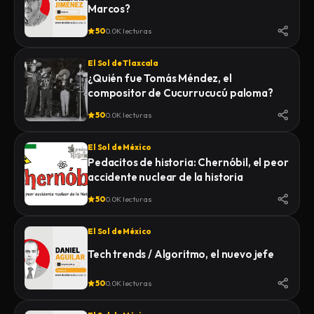
Marcos?
50
0.0K lecturas
El Sol de Tlaxcala
¿Quién fue Tomás Méndez, el
compositor de Cucurrucucú paloma?
50
0.0K lecturas
El Sol de México
Pedacitos de historia: Chernóbil, el peor
accidente nuclear de la historia
50
0.0K lecturas
El Sol de México
Tech trends / Algoritmo, el nuevo jefe
50
0.0K lecturas