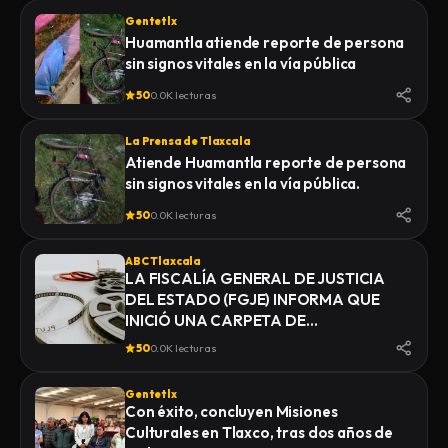
Gentetlx
Huamantla atiende reporte de persona
sin signos vitales en la vía pública
50
0.0K lecturas
La Prensa de Tlaxcala
Atiende Huamantla reporte de persona
sin signos vitales en la vía pública.
50
0.0K lecturas
ABC Tlaxcala
LA FISCALÍA GENERAL DE JUSTICIA
DEL ESTADO (FGJE) INFORMA QUE
INICIÓ UNA CARPETA DE
INVESTIGACIÓN POR EL DELITO DE
50
0.0K lecturas
HOMICIDIO, DERIVADO DEL
FALLECIMIENTO DE UN HOMBRE
Gentetlx
MIENTRAS ERA TRASLADADO POR
Con éxito, concluyen Misiones
ELEMENTOS DE LA POLICÍA MUNICIPAL
Culturales en Tlaxco, tras dos años de
DE SAN PABLO DEL MONTE AL