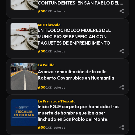
CONTUNDENTES, EN SAN PABLO DEL
MONTE
50
0.0K lecturas
ABC Tlaxcala
EN TEOLOCHOLCO MUJERES DEL
MUNICIPIO SE BENEFICIAN CON
PAQUETES DE EMPRENDIMIENTO
50
0.0K lecturas
La Polilla
Avanza rehabilitación de la calle
Roberto Covarrubias en Huamantla
50
0.0K lecturas
La Prensa de Tlaxcala
Inicia FGJE carpeta por homicidio tras
muerte de hombre que iba a ser
linchado en San Pablo del Monte.
50
0.0K lecturas