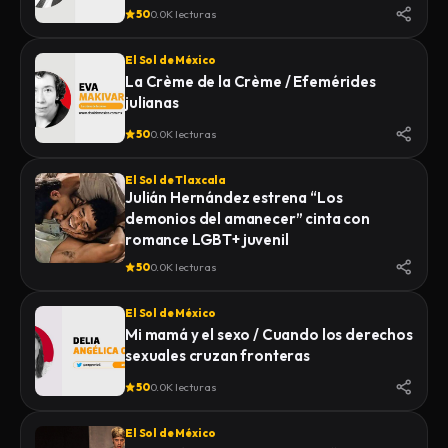
50
0.0K lecturas
El Sol de México
La Crème de la Crème / Efemérides
julianas
50
0.0K lecturas
El Sol de Tlaxcala
Julián Hernández estrena “Los
demonios del amanecer” cinta con
romance LGBT+ juvenil
50
0.0K lecturas
El Sol de México
Mi mamá y el sexo / Cuando los derechos
sexuales cruzan fronteras
50
0.0K lecturas
El Sol de México