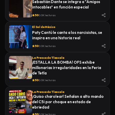
Sebastián Dante se integra a “Amigos
intocables” en función especial
50
0.0K lecturas
El Sol de México
Paty Cantú le canta a los narcisistas, se
inspira en una historia real
50
0.0K lecturas
La Prensa de Tlaxcala
¡ESTALLA LA BOMBA! OFS exhibe
millonarias irregularidades en la Feria
de Tetla
50
0.0K lecturas
La Prensa de Tlaxcala
¡Quiso charolear! Señalan a alto mando
del C5i por choque en estado de
ebriedad
50
0.0K lecturas