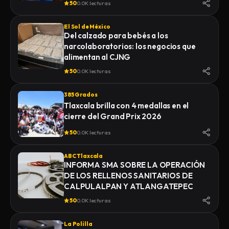
50
0.0K lecturas
El Sol de México
Del calzado para bebés a los
narcolaboratorios: los negocios que
alimentan al CJNG
50
0.0K lecturas
385 Grados
Tlaxcala brilla con 4 medallas en el
cierre del Grand Prix 2026
50
0.0K lecturas
ABC Tlaxcala
INFORMA SMA SOBRE LA OPERACIÓN
DE LOS RELLENOS SANITARIOS DE
CALPULALPAN Y ATLANGATEPEC
50
0.0K lecturas
La Polilla