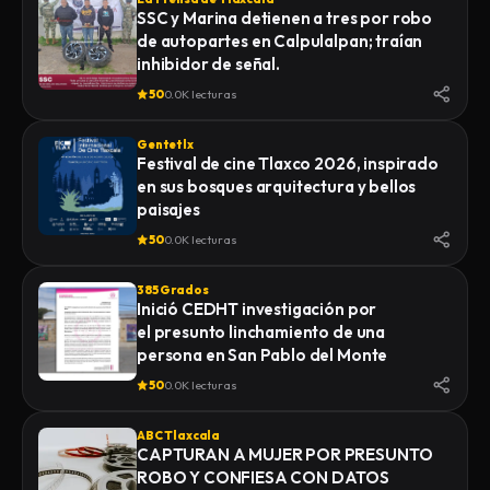
SSC y Marina detienen a tres por robo
de autopartes en Calpulalpan; traían
inhibidor de señal.
50
0.0K lecturas
Gentetlx
Festival de cine Tlaxco 2026, inspirado
en sus bosques arquitectura y bellos
paisajes
50
0.0K lecturas
385 Grados
Inició CEDHT investigación por
el presunto linchamiento de una
persona en San Pablo del Monte
50
0.0K lecturas
ABC Tlaxcala
CAPTURAN A MUJER POR PRESUNTO
ROBO Y CONFIESA CON DATOS