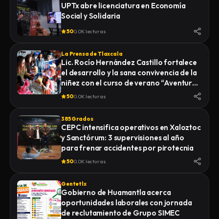
UPTx abre licenciatura en Economía
Social y Solidaria
50
0.0K lecturas
La Prensa de Tlaxcala
Lic. Rocío Hernández Castillo fortalece
el desarrollo y la sana convivencia de la
niñez con el curso de verano “Aventuras
Diferentes”.
50
0.0K lecturas
385 Grados
CEPC intensifica operativos en Xaloztoc
y Sanctórum: 3 supervisiones al año
para frenar accidentes por pirotecnia
50
0.0K lecturas
Gentetlx
Gobierno de Huamantla acerca
oportunidades laborales con jornada
de reclutamiento de Grupo SIMEC