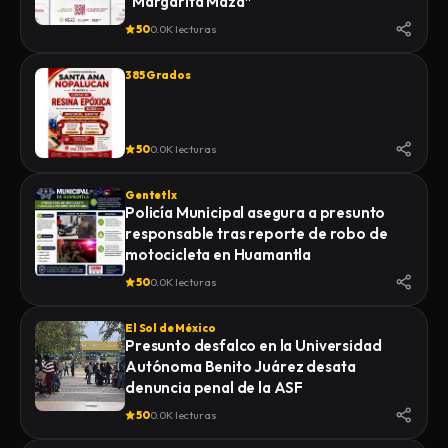
“Margarita Maza”
50
0.0K lecturas
385 Grados
50
0.0K lecturas
Gentetlx
Policía Municipal asegura a presunto
responsable tras reporte de robo de
motocicleta en Huamantla
50
0.0K lecturas
El Sol de México
Presunto desfalco en la Universidad
Autónoma Benito Juárez desata
denuncia penal de la ASF
50
0.0K lecturas