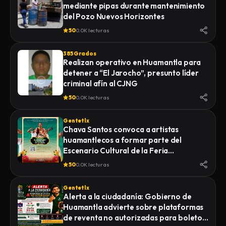
mediante pipas durante mantenimiento
LA FISCALÍA GENERAL DE JUSTICIA DEL
del Pozo Nuevos Horizontes
ESTADO (FGJE) INICIÓ UNA CARPETA DE
INVESTIGACIÓN POR EL DELITO DE
50
0.0K lecturas
HOMICIDIO CALIFICADO EN CONTRA DE
QUIEN O QUIENES RESULTEN
385 Grados
RESPONSABLES
Realizan operativo en Huamantla para
detener a “El Jarocho”, presunto líder
criminal afín al CJNG
50
0.0K lecturas
Gentetlx
Chava Santos convoca a artistas
huamantlecos a formar parte del
Escenario Cultural de la Feria
Internacional del Arte Efímero y la Dalia
50
0.0K lecturas
2026
Gentetlx
Alerta a la ciudadanía: Gobierno de
Huamantla advierte sobre plataformas
de reventa no autorizadas para boletos