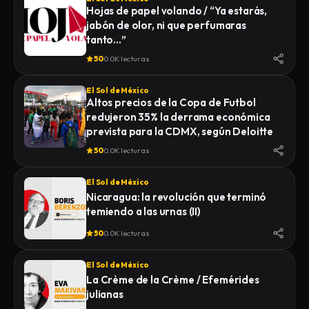
Hojas de papel volando / “Ya estarás,
jabón de olor, ni que perfumaras
tanto…”
50
0.0K lecturas
El Sol de México
Altos precios de la Copa de Futbol
redujeron 35% la derrama económica
prevista para la CDMX, según Deloitte
50
0.0K lecturas
El Sol de México
Nicaragua: la revolución que terminó
temiendo a las urnas (II)
50
0.0K lecturas
El Sol de México
La Crème de la Crème / Efemérides
julianas