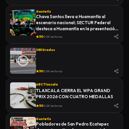
Gentetlx
Chava Santos lleva a Huamantla al
escenario nacional; SECTUR Federal
destaca a Huamantla en la presentación
de su feria 2026
50
0.0K lecturas
385 Grados
50
0.0K lecturas
ABC Tlaxcala
TLAXCALA CIERRA EL WPA GRAND
PRIX 2026 CON CUATRO MEDALLAS
50
0.0K lecturas
Gentetlx
Pobladores de San Pedro Ecatepec