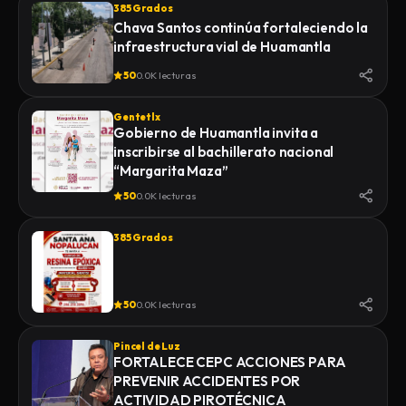
385 Grados
Chava Santos continúa fortaleciendo la
infraestructura vial de Huamantla
50
0.0K lecturas
Gentetlx
Gobierno de Huamantla invita a
inscribirse al bachillerato nacional
“Margarita Maza”
50
0.0K lecturas
385 Grados
50
0.0K lecturas
Pincel de Luz
FORTALECE CEPC ACCIONES PARA
PREVENIR ACCIDENTES POR
ACTIVIDAD PIROTÉCNICA