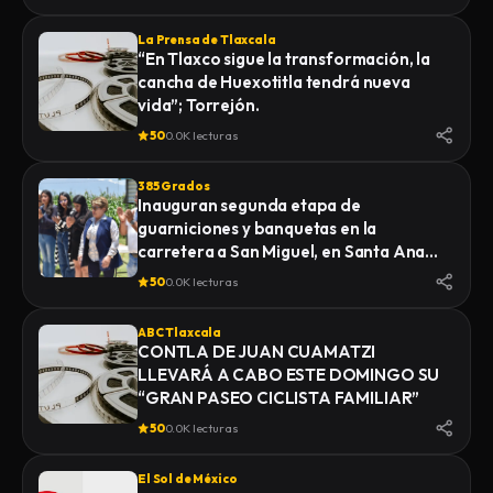
La Prensa de Tlaxcala
“En Tlaxco sigue la transformación, la
cancha de Huexotitla tendrá nueva
vida”; Torrejón.
50
0.0K lecturas
385 Grados
Inauguran segunda etapa de
guarniciones y banquetas en la
carretera a San Miguel, en Santa Ana
Nopalucan
50
0.0K lecturas
ABC Tlaxcala
CONTLA DE JUAN CUAMATZI
LLEVARÁ A CABO ESTE DOMINGO SU
“GRAN PASEO CICLISTA FAMILIAR”
50
0.0K lecturas
El Sol de México