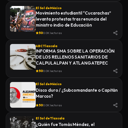
El Sol de México
Movimiento estudiantil “Cucarachas”
levanta protestas tras renuncia del
ministro indio de Educación
50
0.0K lecturas
ABC Tlaxcala
INFORMA SMA SOBRE LA OPERACIÓN
DE LOS RELLENOS SANITARIOS DE
CALPULALPAN Y ATLANGATEPEC
50
0.0K lecturas
El Sol de México
Disco duro / ¿Subcomandante o Capitán
Marcos?
50
0.0K lecturas
El Sol de Tlaxcala
¿Quién fue Tomás Méndez, el