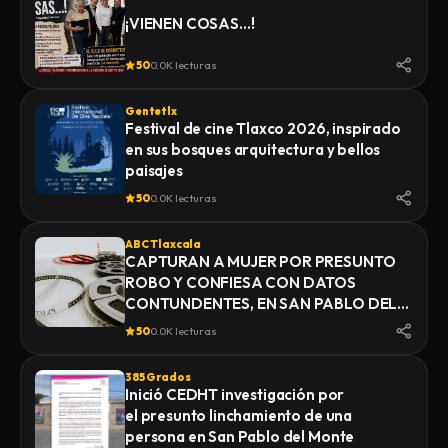
¡VIENEN COSAS…!
50
0.0K lecturas
Gentetlx
Festival de cine Tlaxco 2026, inspirado
en sus bosques arquitectura y bellos
paisajes
50
0.0K lecturas
ABC Tlaxcala
CAPTURAN A MUJER POR PRESUNTO
ROBO Y CONFIESA CON DATOS
CONTUNDENTES, EN SAN PABLO DEL
MONTE
50
0.0K lecturas
385 Grados
Inició CEDHT investigación por
el presunto linchamiento de una
persona en San Pablo del Monte