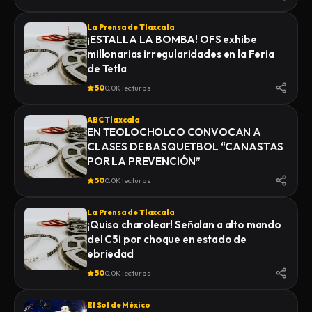
La Prensa de Tlaxcala
¡ESTALLA LA BOMBA! OFS exhibe
millonarias irregularidades en la Feria
de Tetla
50
0.0K lecturas
ABC Tlaxcala
EN TEOLOCHOLCO CONVOCAN A
CLASES DE BASQUETBOL “CANASTAS
POR LA PREVENCIÓN”
50
0.0K lecturas
La Prensa de Tlaxcala
¡Quiso charolear! Señalan a alto mando
del C5i por choque en estado de
ebriedad
50
0.0K lecturas
El Sol de México