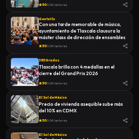
50
0.0K lecturas
Gentetlx
Con una tarde memorable de música,
ayuntamiento de Tlaxcala clausura la
máster class de dirección de ensambles
50
0.0K lecturas
385 Grados
Tlaxcala brilla con 4 medallas en el
cierre del Grand Prix 2026
50
0.0K lecturas
El Sol de México
Precio de vivienda asequible sube más
del 10% en CDMX
50
0.0K lecturas
El Sol de México