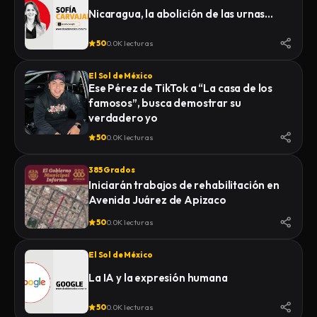
Nicaragua, la abolición de las urnas…
50
0.0K lecturas
El Sol de México
Ese Pérez de TikTok a “La casa de los
famosos”, busca demostrar su
verdadero yo
50
0.0K lecturas
385 Grados
Iniciarán trabajos de rehabilitación en
Avenida Juárez de Apizaco
50
0.0K lecturas
El Sol de México
La IA y la expresión humana
50
0.0K lecturas