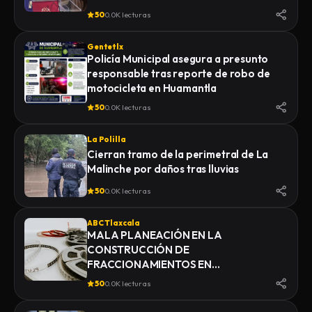
50
0.0K lecturas
Gentetlx
Policía Municipal asegura a presunto
responsable tras reporte de robo de
motocicleta en Huamantla
50
0.0K lecturas
La Polilla
Cierran tramo de la perimetral de La
Malinche por daños tras lluvias
50
0.0K lecturas
ABC Tlaxcala
MALA PLANEACIÓN EN LA
CONSTRUCCIÓN DE
FRACCIONAMIENTOS EN
YAUHQUEMEHCAN GENERA QUE
50
0.0K lecturas
COLAPSEN DRENAJES