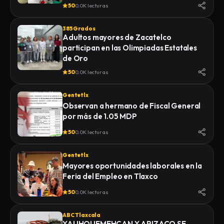
Zacualpan
50
0.0K lecturas
385 Grados
Adultos mayores de Zacatelco
participan en las Olimpiadas Estatales
de Oro
50
0.0K lecturas
Gentetlx
Observan a hermano de Fiscal General
por más de 1.05 MDP
50
0.0K lecturas
Gentetlx
Mayores oportunidades laborales en la
Feria del Empleo en Tlaxco
50
0.0K lecturas
ABC Tlaxcala
YAUHQUEMEHCAN Y APIZACO SE