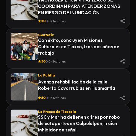
COORDINAN PARA ATENDER ZONAS
EN RIESGO DE INUNDACIÓN
50
0.0K lecturas
Gentetlx
Con éxito, concluyen Misiones
Culturales en Tlaxco, tras dos años de
trabajo
50
0.0K lecturas
La Polilla
Avanza rehabilitación de la calle
Roberto Covarrubias en Huamantla
50
0.0K lecturas
La Prensa de Tlaxcala
SSC y Marina detienen a tres por robo
de autopartes en Calpulalpan; traían
inhibidor de señal.