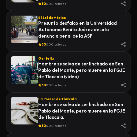
INFRAESTRUCTURA
50
0.0K lecturas
El Sol de México
Presunto desfalco en la Universidad
Autónoma Benito Juárez desata
denuncia penal de la ASF
50
0.0K lecturas
Gentetlx
Hombre se salva de ser linchado en San
Pablo del Monte, pero muere en la FGJE
de Tlaxcala (video)
50
0.0K lecturas
La Prensa de Tlaxcala
Hombre se salva de ser linchado en San
Pablo del Monte, pero muere en la FGJE
de Tlaxcala.
50
0.0K lecturas