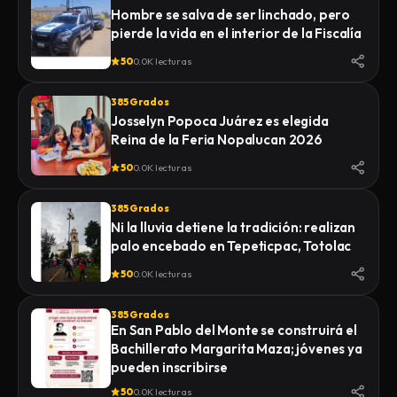
Hombre se salva de ser linchado, pero
pierde la vida en el interior de la Fiscalía
50
0.0K lecturas
385 Grados
Josselyn Popoca Juárez es elegida
Reina de la Feria Nopalucan 2026
50
0.0K lecturas
385 Grados
Ni la lluvia detiene la tradición: realizan
palo encebado en Tepeticpac, Totolac
50
0.0K lecturas
385 Grados
En San Pablo del Monte se construirá el
Bachillerato Margarita Maza; jóvenes ya
pueden inscribirse
50
0.0K lecturas