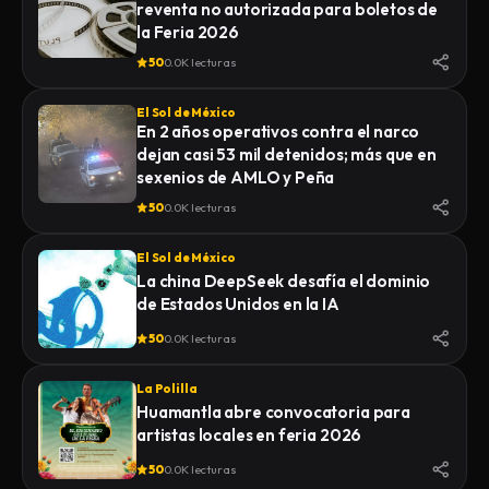
reventa no autorizada para boletos de
la Feria 2026
50
0.0K lecturas
El Sol de México
En 2 años operativos contra el narco
dejan casi 53 mil detenidos; más que en
sexenios de AMLO y Peña
50
0.0K lecturas
El Sol de México
La china DeepSeek desafía el dominio
de Estados Unidos en la IA
50
0.0K lecturas
La Polilla
Huamantla abre convocatoria para
artistas locales en feria 2026
50
0.0K lecturas