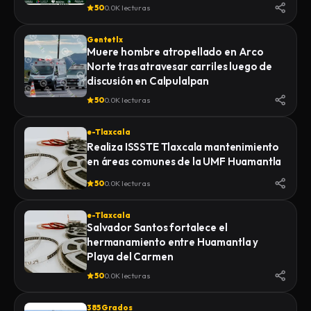
de la Feria 2026
50
0.0K lecturas
Gentetlx
Muere hombre atropellado en Arco
Norte tras atravesar carriles luego de
discusión en Calpulalpan
50
0.0K lecturas
e-Tlaxcala
Realiza ISSSTE Tlaxcala mantenimiento
en áreas comunes de la UMF Huamantla
50
0.0K lecturas
e-Tlaxcala
Salvador Santos fortalece el
hermanamiento entre Huamantla y
Playa del Carmen
50
0.0K lecturas
385 Grados