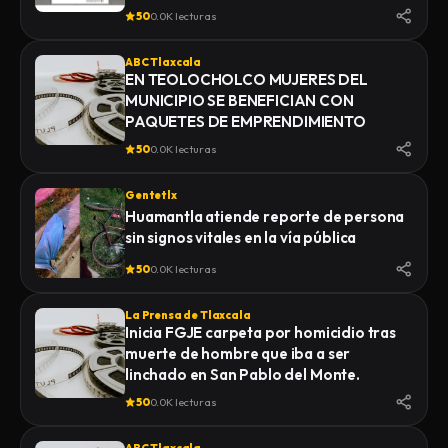
50
0.0K lecturas
ABC Tlaxcala
EN TEOLOCHOLCO MUJERES DEL
MUNICIPIO SE BENEFICIAN CON
PAQUETES DE EMPRENDIMIENTO
50
0.0K lecturas
Gentetlx
Huamantla atiende reporte de persona
sin signos vitales en la vía pública
50
0.0K lecturas
La Prensa de Tlaxcala
Inicia FGJE carpeta por homicidio tras
muerte de hombre que iba a ser
linchado en San Pablo del Monte.
50
0.0K lecturas