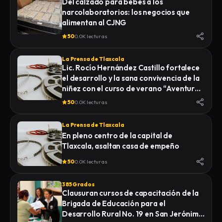
Del calzado para bebés a los
narcolaboratorios: los negocios que
alimentan al CJNG
50
0.0K lecturas
La Prensa de Tlaxcala
Lic. Rocío Hernández Castillo fortalece
el desarrollo y la sana convivencia de la
niñez con el curso de verano “Aventuras
Diferentes”.
50
0.0K lecturas
La Prensa de Tlaxcala
En pleno centro de la capital de
Tlaxcala, asaltan casa de empeño
50
0.0K lecturas
385 Grados
Clausuran cursos de capacitación de la
Brigada de Educación para el
Desarrollo Rural No. 19 en San Jerónimo