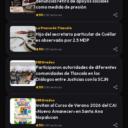
denuncias retiro de apoyos sociales
como medida de presión
50
0.0K lecturas
La Prensa de Tlaxcala
Hijo del secretario particular de Cuéllar
es observado por 2.5 MDP
50
0.0K lecturas
385 Grados
Participaron autoridades de diferentes
comunidades de Tlaxcala en los
Diálogos entre Justicias con la SCJN
50
0.0K lecturas
385 Grados
Invitan al Curso de Verano 2026 del CAI
«Nuevo Amanecer» en Santa Ana
Nopalucan
50
0.0K lecturas