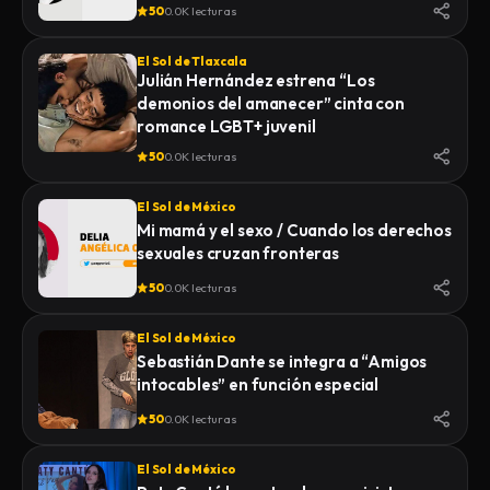
50
0.0K lecturas
El Sol de Tlaxcala
Julián Hernández estrena “Los
demonios del amanecer” cinta con
romance LGBT+ juvenil
50
0.0K lecturas
El Sol de México
Mi mamá y el sexo / Cuando los derechos
sexuales cruzan fronteras
50
0.0K lecturas
El Sol de México
Sebastián Dante se integra a “Amigos
intocables” en función especial
50
0.0K lecturas
El Sol de México