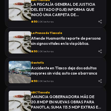
ABC Tlaxcala
LA FISCALÍA GENERAL DE JUSTICIA
DEL ESTADO (FGJE) INFORMA QUE
INICIÓ UNA CARPETA DE
INVESTIGACIÓN POR EL DELITO DE
50
0.0K lecturas
HOMICIDIO, DERIVADO DEL
FALLECIMIENTO DE UN HOMBRE
La Prensa de Tlaxcala
MIENTRAS ERA TRASLADADO POR
Atiende Huamantla reporte de persona
ELEMENTOS DE LA POLICÍA MUNICIPAL
sin signos vitales en la vía pública.
DE SAN PABLO DEL MONTE AL
INSTITUTO DE CIENCIAS FORENSES
50
0.0K lecturas
(INCIFO), DONDE SE REALIZARÍAN EL
CERTIFICADO MÉDICO
Gentetlx
CORRESPONDIENTE
Accidente en Tlaxco deja dos adultos
mayores sin vida; auto cae a barranca
50
0.0K lecturas
ABC Tlaxcala
ANUNCIA GOBERNADORA MÁS DE
20.8 MDP EN NUEVAS OBRAS PARA
PANOTLA; SUMA 113.5 MDP EXTRAS EN