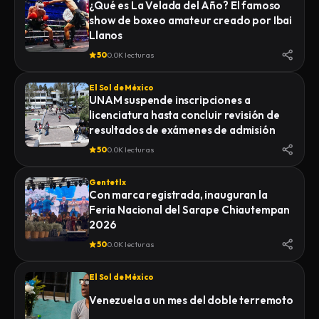
¿Qué es La Velada del Año? El famoso
show de boxeo amateur creado por Ibai
Llanos
50
0.0K lecturas
El Sol de México
UNAM suspende inscripciones a
licenciatura hasta concluir revisión de
resultados de exámenes de admisión
50
0.0K lecturas
Gentetlx
Con marca registrada, inauguran la
Feria Nacional del Sarape Chiautempan
2026
50
0.0K lecturas
El Sol de México
Venezuela a un mes del doble terremoto