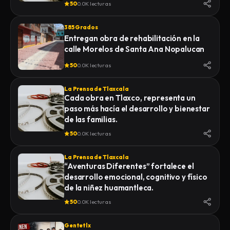
50
0.0K lecturas
385 Grados
Entregan obra de rehabilitación en la
calle Morelos de Santa Ana Nopalucan
50
0.0K lecturas
La Prensa de Tlaxcala
Cada obra en Tlaxco, representa un
paso más hacía el desarrollo y bienestar
de las familias.
50
0.0K lecturas
La Prensa de Tlaxcala
“Aventuras Diferentes” fortalece el
desarrollo emocional, cognitivo y físico
de la niñez huamantleca.
50
0.0K lecturas
Gentetlx