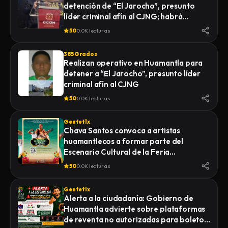
detención de “El Jarocho”, presunto
LA FISCALÍA GENERAL DE JUSTICIA DEL
líder criminal afín al CJNG; habrá
ESTADO (FGJE) INICIÓ UNA CARPETA DE
vigilancia 48 horas en Huamantla
INVESTIGACIÓN POR EL DELITO DE
50
0.0K lecturas
HOMICIDIO CALIFICADO EN CONTRA DE
QUIEN O QUIENES RESULTEN
385 Grados
RESPONSABLES
Realizan operativo en Huamantla para
detener a “El Jarocho”, presunto líder
criminal afín al CJNG
50
0.0K lecturas
Gentetlx
Chava Santos convoca a artistas
huamantlecos a formar parte del
Escenario Cultural de la Feria
Internacional del Arte Efímero y la Dalia
50
0.0K lecturas
2026
Gentetlx
Alerta a la ciudadanía: Gobierno de
Huamantla advierte sobre plataformas
de reventa no autorizadas para boletos