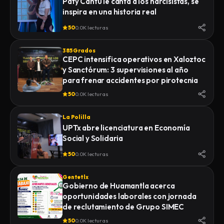
Paty Cantú le canta a los narcisistas, se
inspira en una historia real
50
0.0K lecturas
385 Grados
CEPC intensifica operativos en Xaloztoc
y Sanctórum: 3 supervisiones al año
para frenar accidentes por pirotecnia
50
0.0K lecturas
La Polilla
UPTx abre licenciatura en Economía
Social y Solidaria
50
0.0K lecturas
Gentetlx
Gobierno de Huamantla acerca
oportunidades laborales con jornada
de reclutamiento de Grupo SIMEC
50
0.0K lecturas