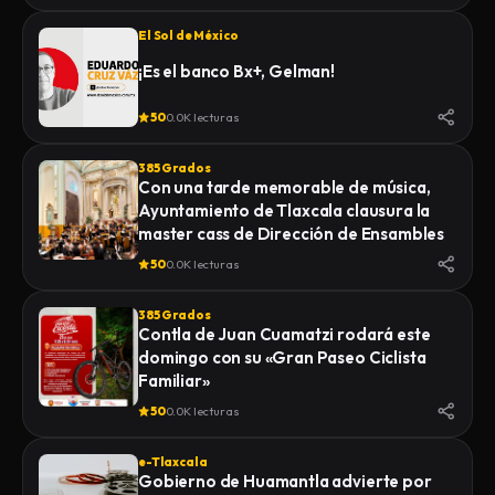
El Sol de México
¡Es el banco Bx+, Gelman!
50
0.0K lecturas
385 Grados
Con una tarde memorable de música,
Ayuntamiento de Tlaxcala clausura la
master cass de Dirección de Ensambles
50
0.0K lecturas
385 Grados
Contla de Juan Cuamatzi rodará este
domingo con su «Gran Paseo Ciclista
Familiar»
50
0.0K lecturas
e-Tlaxcala
Gobierno de Huamantla advierte por