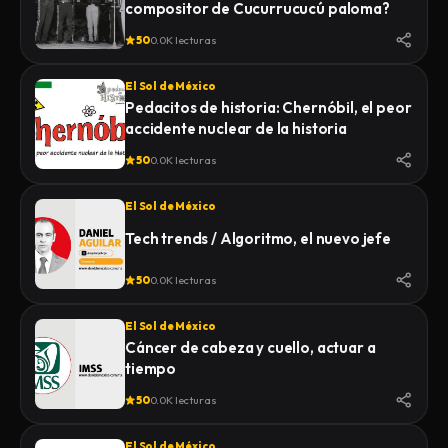
compositor de Cucurrucucú paloma?
50
0.0K lecturas
El Sol de México
Pedacitos de historia: Chernóbil, el peor
accidente nuclear de la historia
50
0.0K lecturas
El Sol de México
Tech trends / Algoritmo, el nuevo jefe
50
0.0K lecturas
El Sol de México
Cáncer de cabeza y cuello, actuar a
tiempo
50
0.0K lecturas
El Sol de México