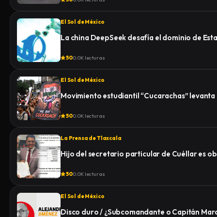
El Sol de México
La china DeepSeek desafía el dominio de Esta
50
0.0K lecturas
El Sol de México
Movimiento estudiantil “Cucarachas” levanta 
50
0.0K lecturas
La Prensa de Tlaxcala
Hijo del secretario particular de Cuéllar es 
50
0.0K lecturas
El Sol de México
Disco duro / ¿Subcomandante o Capitán Mar