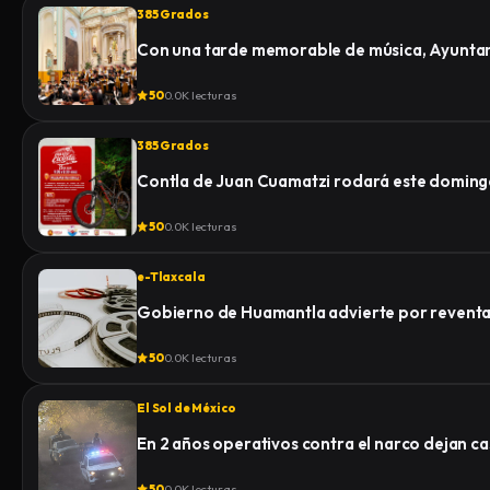
385 Grados
Con una tarde memorable de música, Ayuntami
50
0.0K lecturas
385 Grados
Contla de Juan Cuamatzi rodará este domingo
50
0.0K lecturas
e-Tlaxcala
Gobierno de Huamantla advierte por reventa 
50
0.0K lecturas
El Sol de México
En 2 años operativos contra el narco dejan c
50
0.0K lecturas