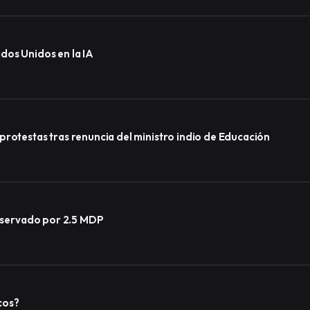
dos Unidos en la IA
protestas tras renuncia del ministro indio de Educación
observado por 2.5 MDP
cos?