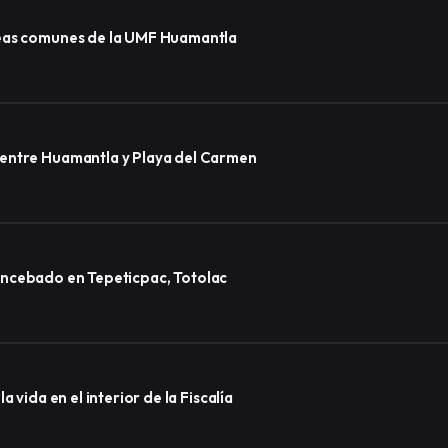
reas comunes de la UMF Huamantla
 entre Huamantla y Playa del Carmen
lo encebado en Tepeticpac, Totolac
 vida en el interior de la Fiscalía