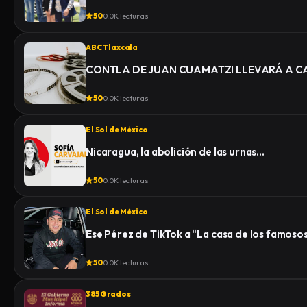
50
0.0K lecturas
ABC Tlaxcala
CONTLA DE JUAN CUAMATZI LLEVARÁ A CA
50
0.0K lecturas
El Sol de México
Nicaragua, la abolición de las urnas…
50
0.0K lecturas
El Sol de México
Ese Pérez de TikTok a “La casa de los famoso
50
0.0K lecturas
385 Grados