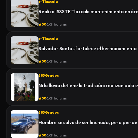
e-Tlaxcala
Realiza ISSSTE Tlaxcala mantenimiento en á
50
0.0K lecturas
e-Tlaxcala
Salvador Santos fortalece el hermanamiento
50
0.0K lecturas
385 Grados
Ni la lluvia detiene la tradición: realizan pa
50
0.0K lecturas
385 Grados
Hombre se salva de ser linchado, pero pierde la
50
0.0K lecturas