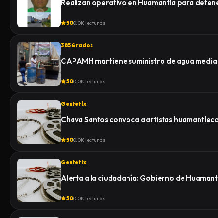
Realizan operativo en Huamantla para detener 
50
0.0K lecturas
385 Grados
CAPAMH mantiene suministro de agua median
50
0.0K lecturas
Gentetlx
Chava Santos convoca a artistas huamantlecos 
50
0.0K lecturas
Gentetlx
Alerta a la ciudadanía: Gobierno de Huamantl
50
0.0K lecturas