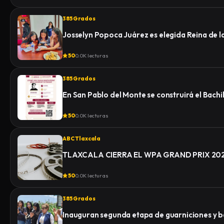
385 Grados
Josselyn Popoca Juárez es elegida Reina de 
50
0.0K lecturas
385 Grados
En San Pablo del Monte se construirá el Bachi
50
0.0K lecturas
ABC Tlaxcala
TLAXCALA CIERRA EL WPA GRAND PRIX 2
50
0.0K lecturas
385 Grados
Inauguran segunda etapa de guarniciones y b