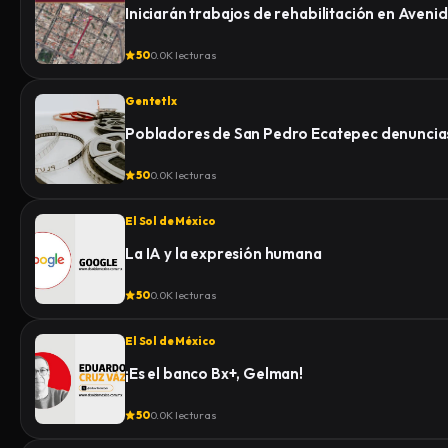
Iniciarán trabajos de rehabilitación en Aven
50
0.0K lecturas
Gentetlx
Pobladores de San Pedro Ecatepec denuncias
50
0.0K lecturas
El Sol de México
La IA y la expresión humana
50
0.0K lecturas
El Sol de México
¡Es el banco Bx+, Gelman!
50
0.0K lecturas