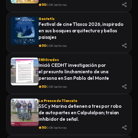
50
0.0K lecturas
Gentetlx
Festival de cine Tlaxco 2026, inspirado
en sus bosques arquitectura y bellos
paisajes
50
0.0K lecturas
385 Grados
Inició CEDHT investigación por
el presunto linchamiento de una
persona en San Pablo del Monte
50
0.0K lecturas
La Prensa de Tlaxcala
SSC y Marina detienen a tres por robo
de autopartes en Calpulalpan; traían
inhibidor de señal.
50
0.0K lecturas