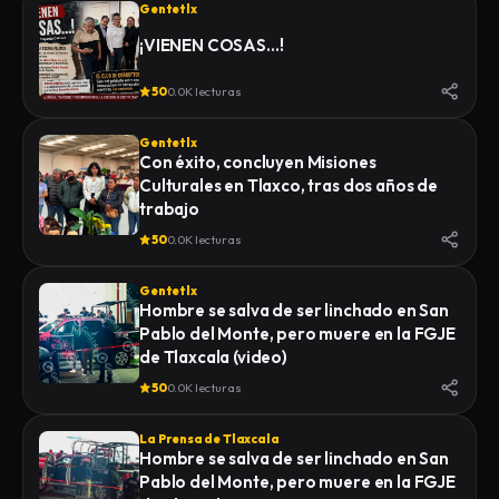
CERTIFICADO MÉDICO
Gentetlx
CORRESPONDIENTE
¡VIENEN COSAS…!
50
0.0K lecturas
Gentetlx
Con éxito, concluyen Misiones
Culturales en Tlaxco, tras dos años de
trabajo
50
0.0K lecturas
Gentetlx
Hombre se salva de ser linchado en San
Pablo del Monte, pero muere en la FGJE
de Tlaxcala (video)
50
0.0K lecturas
La Prensa de Tlaxcala
Hombre se salva de ser linchado en San
Pablo del Monte, pero muere en la FGJE