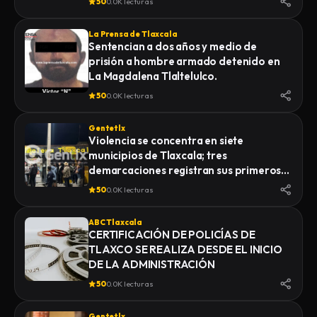
50
0.0K lecturas
La Prensa de Tlaxcala
Sentencian a dos años y medio de
prisión a hombre armado detenido en
La Magdalena Tlaltelulco.
50
0.0K lecturas
Gentetlx
Violencia se concentra en siete
municipios de Tlaxcala; tres
demarcaciones registran sus primeros
homicidios de 2026
50
0.0K lecturas
ABC Tlaxcala
CERTIFICACIÓN DE POLICÍAS DE
TLAXCO SE REALIZA DESDE EL INICIO
DE LA ADMINISTRACIÓN
50
0.0K lecturas
Gentetlx