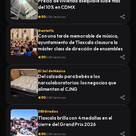
Precio de vivienda asequible sube más
del 10% en CDMX
50
0.0K lecturas
Gentetlx
Con una tarde memorable de música,
ayuntamiento de Tlaxcala clausura la
máster class de dirección de ensambles
50
0.0K lecturas
El Sol de México
Del calzado para bebés a los
narcolaboratorios: los negocios que
alimentan al CJNG
50
0.0K lecturas
385 Grados
Tlaxcala brilla con 4 medallas en el
cierre del Grand Prix 2026
50
0.0K lecturas