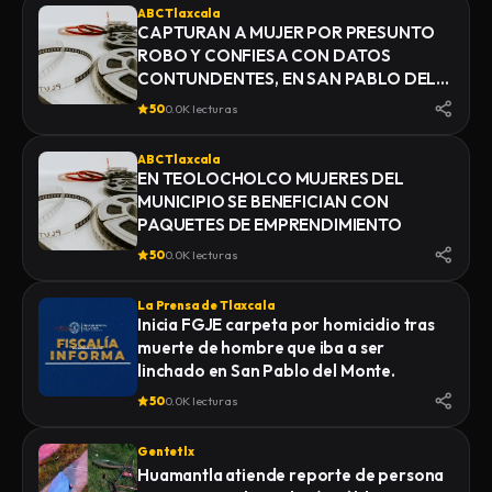
ABC Tlaxcala
CAPTURAN A MUJER POR PRESUNTO
ROBO Y CONFIESA CON DATOS
CONTUNDENTES, EN SAN PABLO DEL
MONTE
50
0.0K lecturas
ABC Tlaxcala
EN TEOLOCHOLCO MUJERES DEL
MUNICIPIO SE BENEFICIAN CON
PAQUETES DE EMPRENDIMIENTO
50
0.0K lecturas
La Prensa de Tlaxcala
Inicia FGJE carpeta por homicidio tras
muerte de hombre que iba a ser
linchado en San Pablo del Monte.
50
0.0K lecturas
Gentetlx
Huamantla atiende reporte de persona