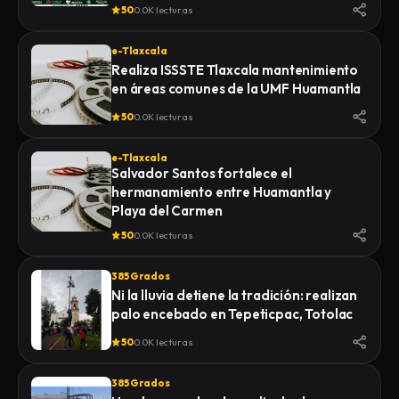
de la Feria 2026
50
0.0K lecturas
e-Tlaxcala
Realiza ISSSTE Tlaxcala mantenimiento
en áreas comunes de la UMF Huamantla
50
0.0K lecturas
e-Tlaxcala
Salvador Santos fortalece el
hermanamiento entre Huamantla y
Playa del Carmen
50
0.0K lecturas
385 Grados
Ni la lluvia detiene la tradición: realizan
palo encebado en Tepeticpac, Totolac
50
0.0K lecturas
385 Grados