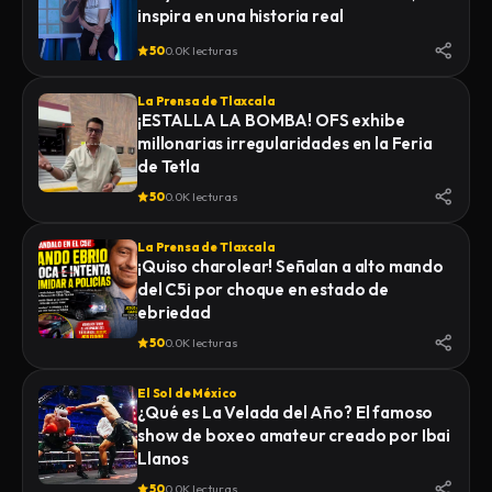
inspira en una historia real
50
0.0K lecturas
La Prensa de Tlaxcala
¡ESTALLA LA BOMBA! OFS exhibe
millonarias irregularidades en la Feria
de Tetla
50
0.0K lecturas
La Prensa de Tlaxcala
¡Quiso charolear! Señalan a alto mando
del C5i por choque en estado de
ebriedad
50
0.0K lecturas
El Sol de México
¿Qué es La Velada del Año? El famoso
show de boxeo amateur creado por Ibai
Llanos
50
0.0K lecturas