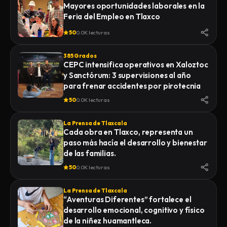
Mayores oportunidades laborales en la
Feria del Empleo en Tlaxco
50
0.0K lecturas
385 Grados
CEPC intensifica operativos en Xaloztoc
y Sanctórum: 3 supervisiones al año
para frenar accidentes por pirotecnia
50
0.0K lecturas
La Prensa de Tlaxcala
Cada obra en Tlaxco, representa un
paso más hacía el desarrollo y bienestar
de las familias.
50
0.0K lecturas
La Prensa de Tlaxcala
“Aventuras Diferentes” fortalece el
desarrollo emocional, cognitivo y físico
de la niñez huamantleca.