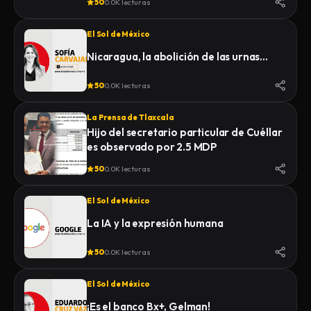
50
0.0K lecturas
El Sol de México
Nicaragua, la abolición de las urnas…
50
0.0K lecturas
La Prensa de Tlaxcala
Hijo del secretario particular de Cuéllar
es observado por 2.5 MDP
50
0.0K lecturas
El Sol de México
La IA y la expresión humana
50
0.0K lecturas
El Sol de México
¡Es el banco Bx+, Gelman!