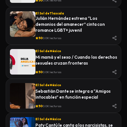
50
0.0K lecturas
El Sol de Tlaxcala
Julián Hernández estrena “Los
demonios del amanecer” cinta con
romance LGBT+ juvenil
50
0.0K lecturas
El Sol de México
Mi mamá y el sexo / Cuando los derechos
sexuales cruzan fronteras
50
0.0K lecturas
El Sol de México
Sebastián Dante se integra a “Amigos
intocables” en función especial
50
0.0K lecturas
El Sol de México
Paty Cantú le canta a los narcisistas, se