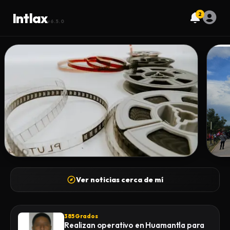
Intlax
2
v6.5.0
ABC TLAXCALA
385
50
Ver noticias cerca de mí
DERIVADO DE LOS HECHOS OCURRIDOS
Mil
LA NOCHE DEL 2 DE AGOSTO EN EL
al 
MUNICIPIO DE LÁZARO CÁRDENAS,
Chr
DONDE UNA PERSONA DEL SEXO
385 Grados
Realizan operativo en Huamantla para
MASCULINO FUE LOCALIZADA SIN VIDA,