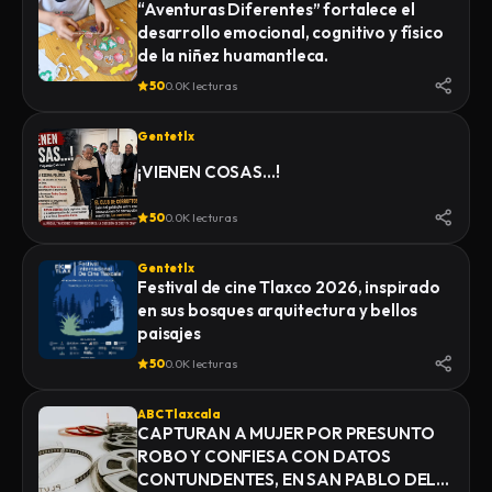
“Aventuras Diferentes” fortalece el
desarrollo emocional, cognitivo y físico
de la niñez huamantleca.
50
0.0K lecturas
Gentetlx
¡VIENEN COSAS…!
50
0.0K lecturas
Gentetlx
Festival de cine Tlaxco 2026, inspirado
en sus bosques arquitectura y bellos
paisajes
50
0.0K lecturas
ABC Tlaxcala
CAPTURAN A MUJER POR PRESUNTO
ROBO Y CONFIESA CON DATOS
CONTUNDENTES, EN SAN PABLO DEL