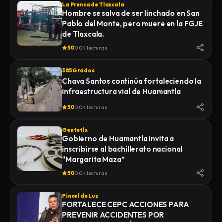
La Prensa de Tlaxcala
Hombre se salva de ser linchado en San
Pablo del Monte, pero muere en la FGJE
de Tlaxcala.
50
0.0K lecturas
385 Grados
Chava Santos continúa fortaleciendo la
infraestructura vial de Huamantla
50
0.0K lecturas
Gentetlx
Gobierno de Huamantla invita a
inscribirse al bachillerato nacional
“Margarita Maza”
50
0.0K lecturas
Pincel de Luz
FORTALECE CEPC ACCIONES PARA
PREVENIR ACCIDENTES POR