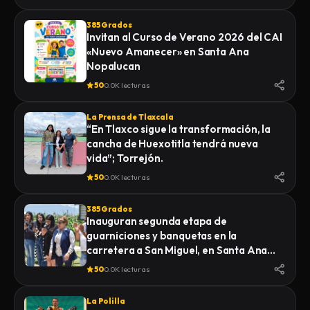
385 Grados
Invitan al Curso de Verano 2026 del CAI
«Nuevo Amanecer» en Santa Ana
Nopalucan
50
0.0K lecturas
La Prensa de Tlaxcala
“En Tlaxco sigue la transformación, la
cancha de Huexotitla tendrá nueva
vida”; Torrejón.
50
0.0K lecturas
385 Grados
Inauguran segunda etapa de
guarniciones y banquetas en la
carretera a San Miguel, en Santa Ana
Nopalucan
50
0.0K lecturas
La Polilla