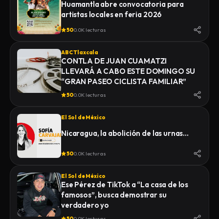
Huamantla abre convocatoria para
artistas locales en feria 2026
50
0.0K lecturas
ABC Tlaxcala
CONTLA DE JUAN CUAMATZI
LLEVARÁ A CABO ESTE DOMINGO SU
“GRAN PASEO CICLISTA FAMILIAR”
50
0.0K lecturas
El Sol de México
Nicaragua, la abolición de las urnas…
50
0.0K lecturas
El Sol de México
Ese Pérez de TikTok a “La casa de los
famosos”, busca demostrar su
verdadero yo
50
0.0K lecturas