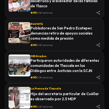
desarrollo y el bienestar de las familias
de Tlaxco
50
0.0K lecturas
Gentetlx
Pobladores de San Pedro Ecatepec
denuncias retiro de apoyos sociales
como medida de presión
50
0.0K lecturas
385 Grados
Participaron autoridades de diferentes
comunidades de Tlaxcala en los
Diálogos entre Justicias con la SCJN
50
0.0K lecturas
La Prensa de Tlaxcala
Hijo del secretario particular de Cuéllar
es observado por 2.5 MDP
50
0.0K lecturas