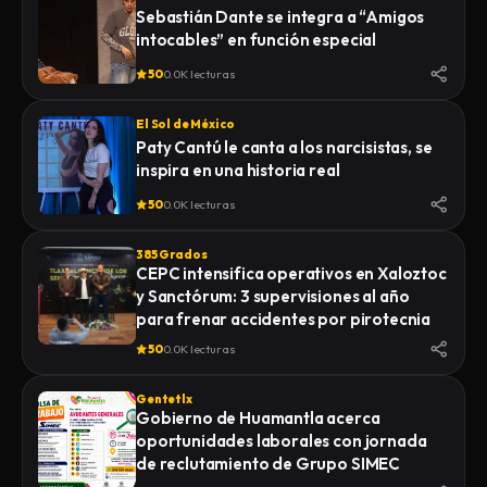
Sebastián Dante se integra a “Amigos
intocables” en función especial
50
0.0K lecturas
El Sol de México
Paty Cantú le canta a los narcisistas, se
inspira en una historia real
50
0.0K lecturas
385 Grados
CEPC intensifica operativos en Xaloztoc
y Sanctórum: 3 supervisiones al año
para frenar accidentes por pirotecnia
50
0.0K lecturas
Gentetlx
Gobierno de Huamantla acerca
oportunidades laborales con jornada
de reclutamiento de Grupo SIMEC