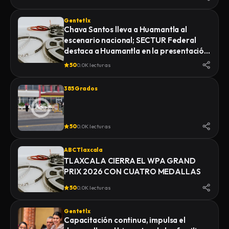
Gentetlx
Chava Santos lleva a Huamantla al
escenario nacional; SECTUR Federal
destaca a Huamantla en la presentación
de su feria 2026
50
0.0K lecturas
385 Grados
50
0.0K lecturas
ABC Tlaxcala
TLAXCALA CIERRA EL WPA GRAND
PRIX 2026 CON CUATRO MEDALLAS
50
0.0K lecturas
Gentetlx
Capacitación continua, impulsa el