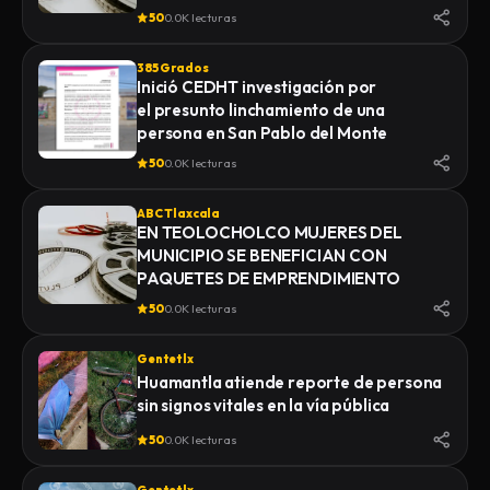
MONTE
50
0.0K lecturas
385 Grados
Inició CEDHT investigación por
el presunto linchamiento de una
persona en San Pablo del Monte
50
0.0K lecturas
ABC Tlaxcala
EN TEOLOCHOLCO MUJERES DEL
MUNICIPIO SE BENEFICIAN CON
PAQUETES DE EMPRENDIMIENTO
50
0.0K lecturas
Gentetlx
Huamantla atiende reporte de persona
sin signos vitales en la vía pública
50
0.0K lecturas