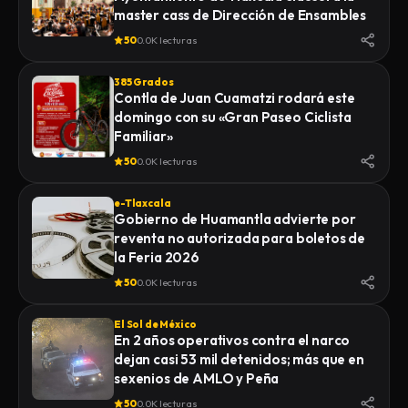
master cass de Dirección de Ensambles
50
0.0K lecturas
385 Grados
Contla de Juan Cuamatzi rodará este
domingo con su «Gran Paseo Ciclista
Familiar»
50
0.0K lecturas
e-Tlaxcala
Gobierno de Huamantla advierte por
reventa no autorizada para boletos de
la Feria 2026
50
0.0K lecturas
El Sol de México
En 2 años operativos contra el narco
dejan casi 53 mil detenidos; más que en
sexenios de AMLO y Peña
50
0.0K lecturas