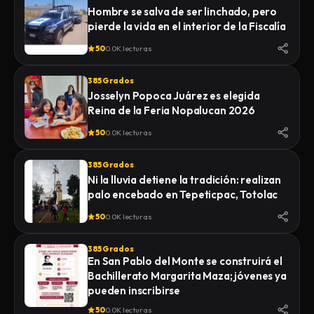
Hombre se salva de ser linchado, pero
pierde la vida en el interior de la Fiscalía
50
0.0K lecturas
385 Grados
Josselyn Popoca Juárez es elegida
Reina de la Feria Nopalucan 2026
50
0.0K lecturas
385 Grados
Ni la lluvia detiene la tradición: realizan
palo encebado en Tepeticpac, Totolac
50
0.0K lecturas
385 Grados
En San Pablo del Monte se construirá el
Bachillerato Margarita Maza; jóvenes ya
pueden inscribirse
50
0.0K lecturas