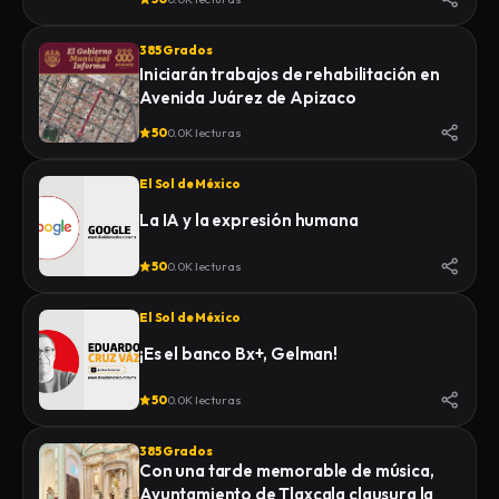
385 Grados
Iniciarán trabajos de rehabilitación en
Avenida Juárez de Apizaco
50
0.0K lecturas
El Sol de México
La IA y la expresión humana
50
0.0K lecturas
El Sol de México
¡Es el banco Bx+, Gelman!
50
0.0K lecturas
385 Grados
Con una tarde memorable de música,
Ayuntamiento de Tlaxcala clausura la