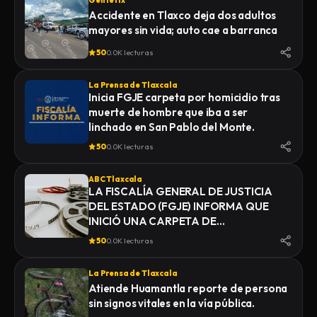
Gentetlx
Accidente en Tlaxco deja dos adultos
mayores sin vida; auto cae a barranca
50
0.0K lecturas
La Prensa de Tlaxcala
Inicia FGJE carpeta por homicidio tras
muerte de hombre que iba a ser
linchado en San Pablo del Monte.
50
0.0K lecturas
ABC Tlaxcala
LA FISCALÍA GENERAL DE JUSTICIA
DEL ESTADO (FGJE) INFORMA QUE
INICIÓ UNA CARPETA DE
INVESTIGACIÓN POR EL DELITO DE
50
0.0K lecturas
HOMICIDIO, DERIVADO DEL
FALLECIMIENTO DE UN HOMBRE
La Prensa de Tlaxcala
MIENTRAS ERA TRASLADADO POR
Atiende Huamantla reporte de persona
ELEMENTOS DE LA POLICÍA MUNICIPAL
sin signos vitales en la vía pública.
DE SAN PABLO DEL MONTE AL