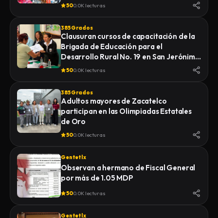
Diferentes”.
50
0.0K lecturas
385 Grados
Clausuran cursos de capacitación de la
Brigada de Educación para el
Desarrollo Rural No. 19 en San Jerónimo
Zacualpan
50
0.0K lecturas
385 Grados
Adultos mayores de Zacatelco
participan en las Olimpiadas Estatales
de Oro
50
0.0K lecturas
Gentetlx
Observan a hermano de Fiscal General
por más de 1.05 MDP
50
0.0K lecturas
Gentetlx