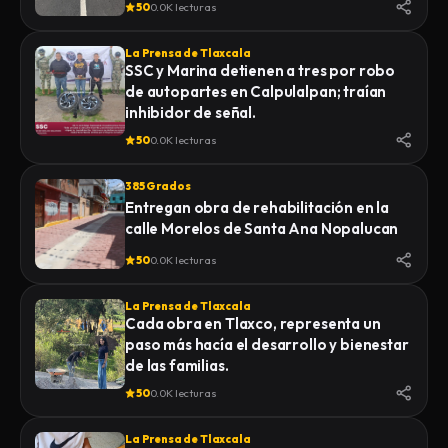
50
0.0K lecturas
La Prensa de Tlaxcala
SSC y Marina detienen a tres por robo
de autopartes en Calpulalpan; traían
inhibidor de señal.
50
0.0K lecturas
385 Grados
Entregan obra de rehabilitación en la
calle Morelos de Santa Ana Nopalucan
50
0.0K lecturas
La Prensa de Tlaxcala
Cada obra en Tlaxco, representa un
paso más hacía el desarrollo y bienestar
de las familias.
50
0.0K lecturas
La Prensa de Tlaxcala