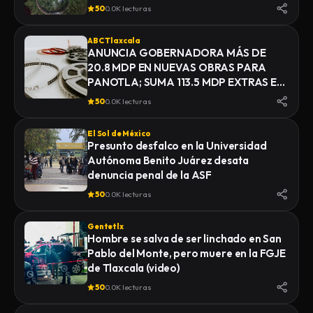
INSTITUTO DE CIENCIAS FORENSES
50
0.0K lecturas
(INCIFO), DONDE SE REALIZARÍAN EL
CERTIFICADO MÉDICO
ABC Tlaxcala
CORRESPONDIENTE
ANUNCIA GOBERNADORA MÁS DE
20.8 MDP EN NUEVAS OBRAS PARA
PANOTLA; SUMA 113.5 MDP EXTRAS EN
INFRAESTRUCTURA
50
0.0K lecturas
El Sol de México
Presunto desfalco en la Universidad
Autónoma Benito Juárez desata
denuncia penal de la ASF
50
0.0K lecturas
Gentetlx
Hombre se salva de ser linchado en San
Pablo del Monte, pero muere en la FGJE
de Tlaxcala (video)
50
0.0K lecturas