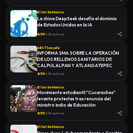
El Sol de México
La china DeepSeek desafía el dominio
de Estados Unidos en la IA
50
0.0K lecturas
ABC Tlaxcala
INFORMA SMA SOBRE LA OPERACIÓN
DE LOS RELLENOS SANITARIOS DE
CALPULALPAN Y ATLANGATEPEC
50
0.0K lecturas
El Sol de México
Movimiento estudiantil “Cucarachas”
levanta protestas tras renuncia del
ministro indio de Educación
50
0.0K lecturas
El Sol de México