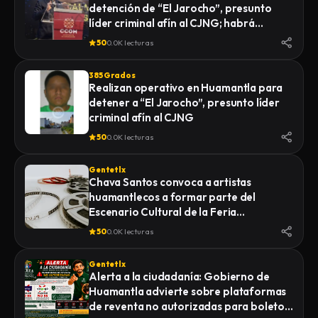
detención de “El Jarocho”, presunto
LA FISCALÍA GENERAL DE JUSTICIA DEL
líder criminal afín al CJNG; habrá
ESTADO (FGJE) INICIÓ UNA CARPETA DE
vigilancia 48 horas en Huamantla
INVESTIGACIÓN POR EL DELITO DE
50
0.0K lecturas
HOMICIDIO CALIFICADO EN CONTRA DE
QUIEN O QUIENES RESULTEN
385 Grados
RESPONSABLES
Realizan operativo en Huamantla para
detener a “El Jarocho”, presunto líder
criminal afín al CJNG
50
0.0K lecturas
Gentetlx
Chava Santos convoca a artistas
huamantlecos a formar parte del
Escenario Cultural de la Feria
Internacional del Arte Efímero y la Dalia
50
0.0K lecturas
2026
Gentetlx
Alerta a la ciudadanía: Gobierno de
Huamantla advierte sobre plataformas
de reventa no autorizadas para boletos