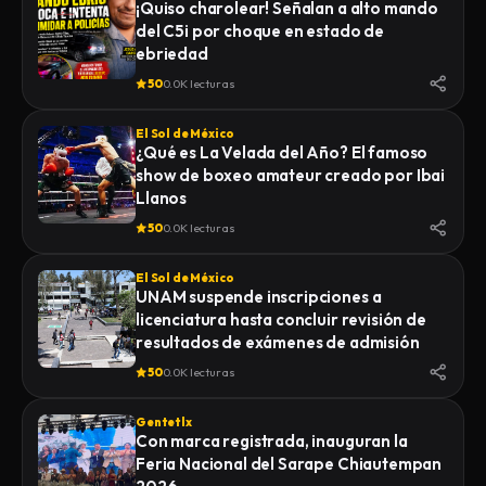
¡Quiso charolear! Señalan a alto mando
del C5i por choque en estado de
ebriedad
50
0.0K lecturas
El Sol de México
¿Qué es La Velada del Año? El famoso
show de boxeo amateur creado por Ibai
Llanos
50
0.0K lecturas
El Sol de México
UNAM suspende inscripciones a
licenciatura hasta concluir revisión de
resultados de exámenes de admisión
50
0.0K lecturas
Gentetlx
Con marca registrada, inauguran la
Feria Nacional del Sarape Chiautempan