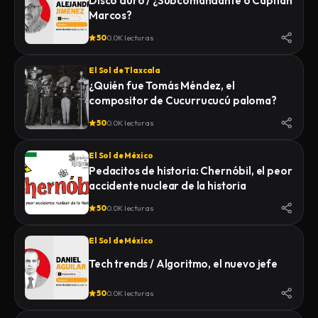
Disco duro / ¿Subcomandante o Capitán
Marcos?
50
0.0K lecturas
El Sol de Tlaxcala
¿Quién fue Tomás Méndez, el
compositor de Cucurrucucú paloma?
50
0.0K lecturas
El Sol de México
Pedacitos de historia: Chernóbil, el peor
accidente nuclear de la historia
50
0.0K lecturas
El Sol de México
Tech trends / Algoritmo, el nuevo jefe
50
0.0K lecturas