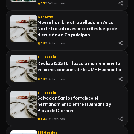
de la Feria 2026
50
0.0K lecturas
Gentetlx
Muere hombre atropellado en Arco
Norte tras atravesar carriles luego de
discusión en Calpulalpan
50
0.0K lecturas
e-Tlaxcala
Realiza ISSSTE Tlaxcala mantenimiento
en áreas comunes de la UMF Huamantla
50
0.0K lecturas
e-Tlaxcala
Salvador Santos fortalece el
hermanamiento entre Huamantla y
Playa del Carmen
50
0.0K lecturas
385 Grados