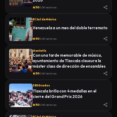
2026
50
0.0K lecturas
El Sol de México
Venezuela a un mes del doble terremoto
50
0.0K lecturas
Gentetlx
Con una tarde memorable de música,
ayuntamiento de Tlaxcala clausura la
máster class de dirección de ensambles
50
0.0K lecturas
385 Grados
Tlaxcala brilla con 4 medallas en el
cierre del Grand Prix 2026
50
0.0K lecturas
El Sol de México