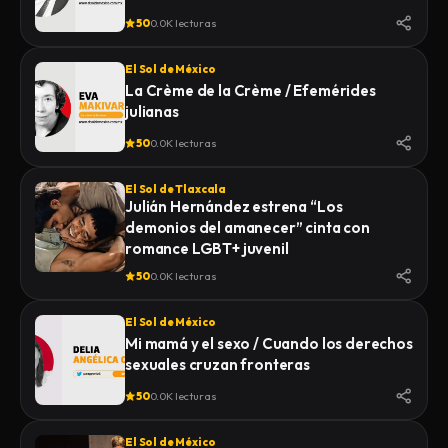
50
0.0K lecturas
El Sol de México
La Crème de la Crème / Efemérides
julianas
50
0.0K lecturas
El Sol de Tlaxcala
Julián Hernández estrena “Los
demonios del amanecer” cinta con
romance LGBT+ juvenil
50
0.0K lecturas
El Sol de México
Mi mamá y el sexo / Cuando los derechos
sexuales cruzan fronteras
50
0.0K lecturas
El Sol de México