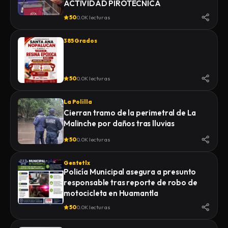
ACTIVIDAD PIROTÉCNICA
50
0.0K lecturas
385 Grados
50
0.0K lecturas
La Polilla
Cierran tramo de la perimetral de La
Malinche por daños tras lluvias
50
0.0K lecturas
Gentetlx
Policía Municipal asegura a presunto
responsable tras reporte de robo de
motocicleta en Huamantla
50
0.0K lecturas