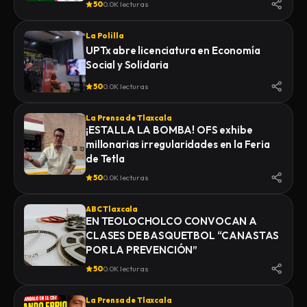
50
0.0K lecturas
La Polilla
UPTx abre licenciatura en Economía
Social y Solidaria
50
0.0K lecturas
La Prensa de Tlaxcala
¡ESTALLA LA BOMBA! OFS exhibe
millonarias irregularidades en la Feria
de Tetla
50
0.0K lecturas
ABC Tlaxcala
EN TEOLOCHOLCO CONVOCAN A
CLASES DE BASQUETBOL “CANASTAS
POR LA PREVENCIÓN”
50
0.0K lecturas
La Prensa de Tlaxcala