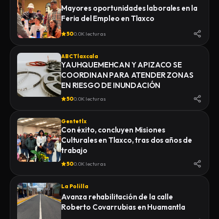
Mayores oportunidades laborales en la
Feria del Empleo en Tlaxco
50
0.0K lecturas
ABC Tlaxcala
YAUHQUEMEHCAN Y APIZACO SE
COORDINAN PARA ATENDER ZONAS
EN RIESGO DE INUNDACIÓN
50
0.0K lecturas
Gentetlx
Con éxito, concluyen Misiones
Culturales en Tlaxco, tras dos años de
trabajo
50
0.0K lecturas
La Polilla
Avanza rehabilitación de la calle
Roberto Covarrubias en Huamantla