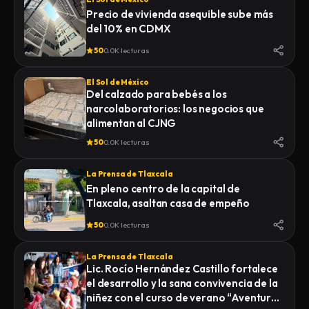
Precio de vivienda asequible sube más
del 10% en CDMX
50
0.0K lecturas
El Sol de México
Del calzado para bebés a los
narcolaboratorios: los negocios que
alimentan al CJNG
50
0.0K lecturas
La Prensa de Tlaxcala
En pleno centro de la capital de
Tlaxcala, asaltan casa de empeño
50
0.0K lecturas
La Prensa de Tlaxcala
Lic. Rocío Hernández Castillo fortalece
el desarrollo y la sana convivencia de la
niñez con el curso de verano “Aventuras