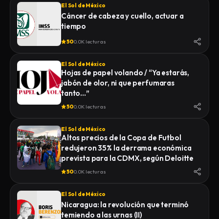
El Sol de México
Cáncer de cabeza y cuello, actuar a
tiempo
50
0.0K lecturas
El Sol de México
Hojas de papel volando / “Ya estarás,
jabón de olor, ni que perfumaras
tanto…”
50
0.0K lecturas
El Sol de México
Altos precios de la Copa de Futbol
redujeron 35% la derrama económica
prevista para la CDMX, según Deloitte
50
0.0K lecturas
El Sol de México
Nicaragua: la revolución que terminó
temiendo a las urnas (II)