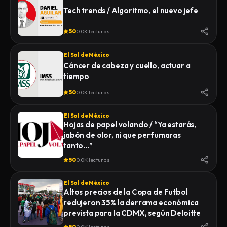
Tech trends / Algoritmo, el nuevo jefe
50
0.0K lecturas
El Sol de México
Cáncer de cabeza y cuello, actuar a
tiempo
50
0.0K lecturas
El Sol de México
Hojas de papel volando / “Ya estarás,
jabón de olor, ni que perfumaras
tanto…”
50
0.0K lecturas
El Sol de México
Altos precios de la Copa de Futbol
redujeron 35% la derrama económica
prevista para la CDMX, según Deloitte