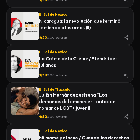
50
0.0K lecturas
El Sol de México
Nicaragua: la revolución que terminó
temiendo a las urnas (II)
50
0.0K lecturas
El Sol de México
La Crème de la Crème / Efemérides
julianas
50
0.0K lecturas
El Sol de Tlaxcala
Julián Hernández estrena “Los
demonios del amanecer” cinta con
romance LGBT+ juvenil
50
0.0K lecturas
El Sol de México
Mi mamá y el sexo / Cuando los derechos