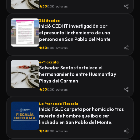
50
0.0K lecturas
385 Grados
Inició CEDHT investigación por
el presunto linchamiento de una
persona en San Pablo del Monte
50
0.0K lecturas
e-Tlaxcala
Salvador Santos fortalece el
hermanamiento entre Huamantla y
Playa del Carmen
50
0.0K lecturas
La Prensa de Tlaxcala
Inicia FGJE carpeta por homicidio tras
muerte de hombre que iba a ser
linchado en San Pablo del Monte.
50
0.0K lecturas