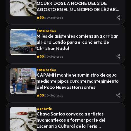
OCURRIDOS LA NOCHE DEL 2 DE
AGOSTO EN EL MUNICIPIO DE LÁZARO
CÁRDENAS, DONDE UNA PERSONA
50
0.0K lecturas
DEL SEXO MASCULINO FUE
LOCALIZADA SIN VIDA, LA FISCALÍA
385 Grados
GENERAL DE JUSTICIA DEL ESTADO
Miles de asistentes comienzan a arribar
(FGJE) INICIÓ UNA CARPETA DE
al Foro Latido para el concierto de
INVESTIGACIÓN POR EL DELITO DE
Christian Nodal
HOMICIDIO CALIFICADO EN CONTRA
50
0.0K lecturas
DE QUIEN O QUIENES RESULTEN
RESPONSABLES
385 Grados
CAPAMH mantiene suministro de agua
mediante pipas durante mantenimiento
del Pozo Nuevos Horizontes
50
0.0K lecturas
Gentetlx
Chava Santos convoca a artistas
huamantlecos a formar parte del
Escenario Cultural de la Feria