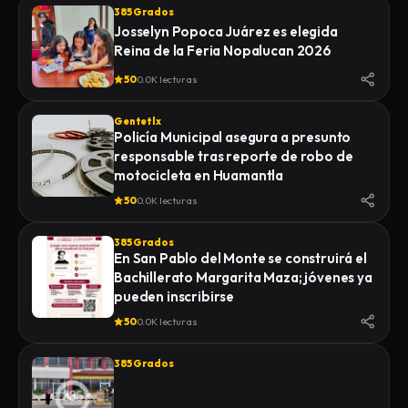
385 Grados
Josselyn Popoca Juárez es elegida
Reina de la Feria Nopalucan 2026
50
0.0K lecturas
Gentetlx
Policía Municipal asegura a presunto
responsable tras reporte de robo de
motocicleta en Huamantla
50
0.0K lecturas
385 Grados
En San Pablo del Monte se construirá el
Bachillerato Margarita Maza; jóvenes ya
pueden inscribirse
50
0.0K lecturas
385 Grados