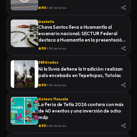
50
0.0K lecturas
Gentetlx
Chava Santos lleva a Huamantla al
escenario nacional; SECTUR Federal
destaca a Huamantla en la presentación
de su feria 2026
50
0.0K lecturas
385 Grados
Ni la lluvia detiene la tradición: realizan
palo encebado en Tepeticpac, Totolac
50
0.0K lecturas
Síntesis Tlaxcala
La Feria de Tetla 2026 contara con más
de 40 eventos y una inversión de ocho
mdp
50
0.0K lecturas