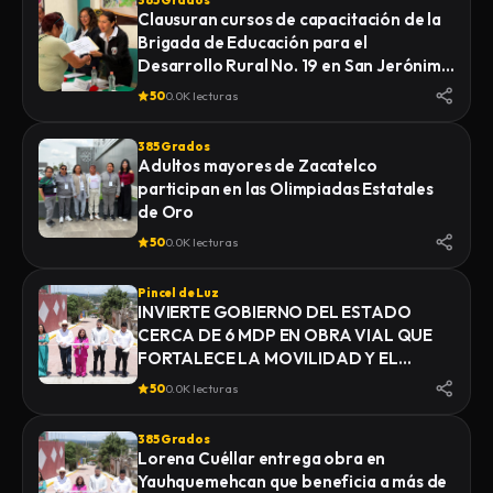
385 Grados
Clausuran cursos de capacitación de la
Brigada de Educación para el
Desarrollo Rural No. 19 en San Jerónimo
Zacualpan
50
0.0K lecturas
385 Grados
Adultos mayores de Zacatelco
participan en las Olimpiadas Estatales
de Oro
50
0.0K lecturas
Pincel de Luz
INVIERTE GOBIERNO DEL ESTADO
CERCA DE 6 MDP EN OBRA VIAL QUE
FORTALECE LA MOVILIDAD Y EL
DESARROLLO DE YAUHQUEMEHCAN
50
0.0K lecturas
385 Grados
Lorena Cuéllar entrega obra en
Yauhquemehcan que beneficia a más de