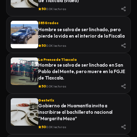
de Tlaxcala (video)
50
0.0K lecturas
385 Grados
Hombre se salva de ser linchado, pero
pierde la vida en el interior de la Fiscalía
50
0.0K lecturas
La Prensa de Tlaxcala
Hombre se salva de ser linchado en San
Pablo del Monte, pero muere en la FGJE
de Tlaxcala.
50
0.0K lecturas
Gentetlx
Gobierno de Huamantla invita a
inscribirse al bachillerato nacional
“Margarita Maza”
50
0.0K lecturas