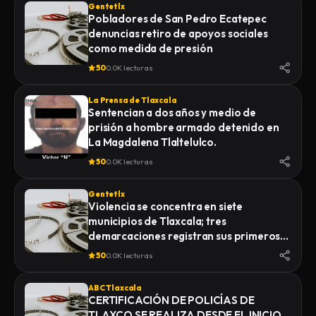
Gentetlx
Pobladores de San Pedro Ecatepec
denuncias retiro de apoyos sociales
como medida de presión
50
0.0K lecturas
La Prensa de Tlaxcala
Sentencian a dos años y medio de
prisión a hombre armado detenido en
La Magdalena Tlaltelulco.
50
0.0K lecturas
Gentetlx
Violencia se concentra en siete
municipios de Tlaxcala; tres
demarcaciones registran sus primeros
homicidios de 2026
50
0.0K lecturas
ABC Tlaxcala
CERTIFICACIÓN DE POLICÍAS DE
TLAXCO SE REALIZA DESDE EL INICIO