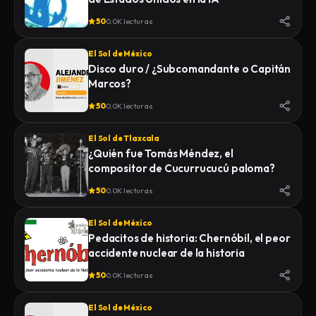
50
0.0K lecturas
El Sol de México
Disco duro / ¿Subcomandante o Capitán
Marcos?
50
0.0K lecturas
El Sol de Tlaxcala
¿Quién fue Tomás Méndez, el
compositor de Cucurrucucú paloma?
50
0.0K lecturas
El Sol de México
Pedacitos de historia: Chernóbil, el peor
accidente nuclear de la historia
50
0.0K lecturas
El Sol de México