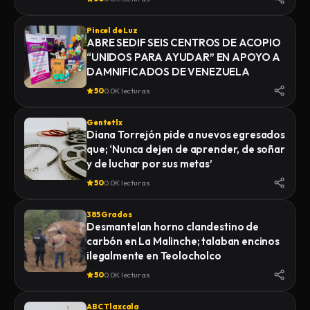
Pincel de Luz
ABRE SEDIF SEIS CENTROS DE ACOPIO
“UNIDOS PARA AYUDAR” EN APOYO A
DAMNIFICADOS DE VENEZUELA
50
0.0K lecturas
Gentetlx
Diana Torrejón pide a nuevos egresados
que; ‘Nunca dejen de aprender, de soñar
y de luchar por sus metas’
50
0.0K lecturas
385 Grados
Desmantelan horno clandestino de
carbón en La Malinche; talaban encinos
ilegalmente en Teolocholco
50
0.0K lecturas
ABC Tlaxcala