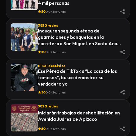
4 mil personas
50
0.0K lecturas
385 Grados
Inauguran segunda etapa de
guarniciones y banquetas en la
carretera a San Miguel, en Santa Ana
Nopalucan
50
0.0K lecturas
El Sol de México
Ese Pérez de TikTok a “La casa de los
famosos”, busca demostrar su
verdadero yo
50
0.0K lecturas
385 Grados
Iniciarán trabajos de rehabilitación en
Avenida Juárez de Apizaco
50
0.0K lecturas