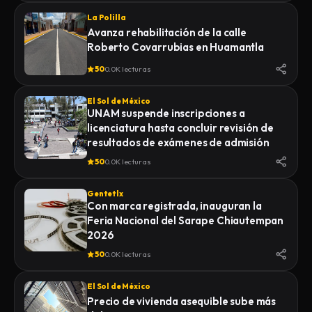
La Polilla
Avanza rehabilitación de la calle
Roberto Covarrubias en Huamantla
50
0.0K lecturas
El Sol de México
UNAM suspende inscripciones a
licenciatura hasta concluir revisión de
resultados de exámenes de admisión
50
0.0K lecturas
Gentetlx
Con marca registrada, inauguran la
Feria Nacional del Sarape Chiautempan
2026
50
0.0K lecturas
El Sol de México
Precio de vivienda asequible sube más