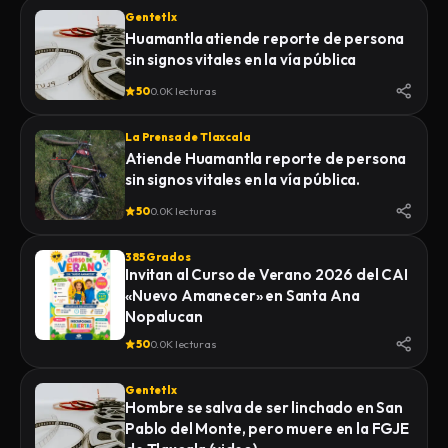
Gentetlx
Huamantla atiende reporte de persona
sin signos vitales en la vía pública
50
0.0K lecturas
La Prensa de Tlaxcala
Atiende Huamantla reporte de persona
sin signos vitales en la vía pública.
50
0.0K lecturas
385 Grados
Invitan al Curso de Verano 2026 del CAI
«Nuevo Amanecer» en Santa Ana
Nopalucan
50
0.0K lecturas
Gentetlx
Hombre se salva de ser linchado en San
Pablo del Monte, pero muere en la FGJE