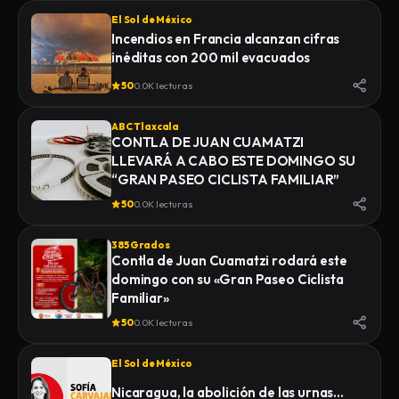
El Sol de México
Incendios en Francia alcanzan cifras
inéditas con 200 mil evacuados
50
0.0K lecturas
ABC Tlaxcala
CONTLA DE JUAN CUAMATZI
LLEVARÁ A CABO ESTE DOMINGO SU
“GRAN PASEO CICLISTA FAMILIAR”
50
0.0K lecturas
385 Grados
Contla de Juan Cuamatzi rodará este
domingo con su «Gran Paseo Ciclista
Familiar»
50
0.0K lecturas
El Sol de México
Nicaragua, la abolición de las urnas…