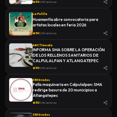
50
0.0K lecturas
La Polilla
Huamantla abre convocatoria para
artistas locales en feria 2026
50
0.0K lecturas
ABC Tlaxcala
INFORMA SMA SOBRE LA OPERACIÓN
DE LOS RELLENOS SANITARIOS DE
CALPULALPAN Y ATLANGATEPEC
50
0.0K lecturas
385 Grados
Falla maquinaria en Calpulalpan: SMA
redirige basura de 20 municipios a
Atlangatepec
50
0.0K lecturas
385 Grados