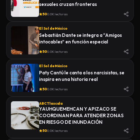
sexuales cruzan fronteras
50
0.0K lecturas
El Sol de México
Sebastián Dante se integra a “Amigos
intocables” en función especial
50
0.0K lecturas
El Sol de México
Paty Cantú le canta a los narcisistas, se
inspira en una historia real
50
0.0K lecturas
ABC Tlaxcala
YAUHQUEMEHCAN Y APIZACO SE
COORDINAN PARA ATENDER ZONAS
EN RIESGO DE INUNDACIÓN
50
0.0K lecturas