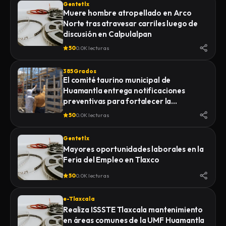
Gentetlx
Muere hombre atropellado en Arco
Norte tras atravesar carriles luego de
discusión en Calpulalpan
50
0.0K lecturas
385 Grados
El comité taurino municipal de
Huamantla entrega notificaciones
preventivas para fortalecer la
seguridad de la Huamantlada 2026
50
0.0K lecturas
Gentetlx
Mayores oportunidades laborales en la
Feria del Empleo en Tlaxco
50
0.0K lecturas
e-Tlaxcala
Realiza ISSSTE Tlaxcala mantenimiento
en áreas comunes de la UMF Huamantla