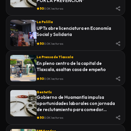
POR LA PREVENCIÓN”
50
0.0K lecturas
La Polilla
UPTx abre licenciatura en Economía
Social y Solidaria
50
0.0K lecturas
La Prensa de Tlaxcala
En pleno centro de la capital de
Tlaxcala, asaltan casa de empeño
50
0.0K lecturas
Gentetlx
Gobierno de Huamantla impulsa
oportunidades laborales con jornada
de reclutamiento para comedor
industrial
50
0.0K lecturas