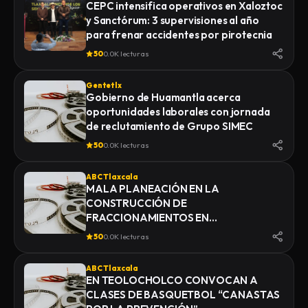
CEPC intensifica operativos en Xaloztoc
y Sanctórum: 3 supervisiones al año
para frenar accidentes por pirotecnia
50
0.0K lecturas
Gentetlx
Gobierno de Huamantla acerca
oportunidades laborales con jornada
de reclutamiento de Grupo SIMEC
50
0.0K lecturas
ABC Tlaxcala
MALA PLANEACIÓN EN LA
CONSTRUCCIÓN DE
FRACCIONAMIENTOS EN
YAUHQUEMEHCAN GENERA QUE
50
0.0K lecturas
COLAPSEN DRENAJES
ABC Tlaxcala
EN TEOLOCHOLCO CONVOCAN A
CLASES DE BASQUETBOL “CANASTAS