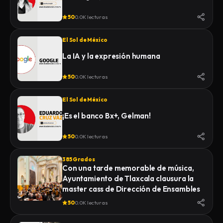
50
0.0K lecturas
El Sol de México
La IA y la expresión humana
50
0.0K lecturas
El Sol de México
¡Es el banco Bx+, Gelman!
50
0.0K lecturas
385 Grados
Con una tarde memorable de música,
Ayuntamiento de Tlaxcala clausura la
master cass de Dirección de Ensambles
50
0.0K lecturas