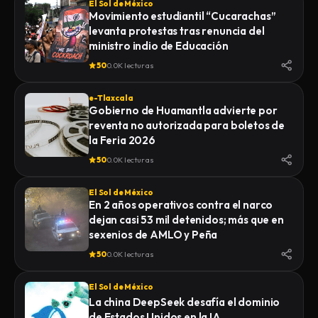
El Sol de México
Movimiento estudiantil “Cucarachas”
levanta protestas tras renuncia del
ministro indio de Educación
50
0.0K lecturas
e-Tlaxcala
Gobierno de Huamantla advierte por
reventa no autorizada para boletos de
la Feria 2026
50
0.0K lecturas
El Sol de México
En 2 años operativos contra el narco
dejan casi 53 mil detenidos; más que en
sexenios de AMLO y Peña
50
0.0K lecturas
El Sol de México
La china DeepSeek desafía el dominio
de Estados Unidos en la IA