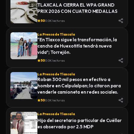
TLAXCALA CIERRA EL WPA GRAND
PRIX 2026 CON CUATRO MEDALLAS
50
0.0K lecturas
La Prensa de Tlaxcala
“En Tlaxco sigue la transformación, la
cancha de Huexotitla tendrá nueva
vida”; Torrejón.
50
0.0K lecturas
La Prensa de Tlaxcala
Roban 300 mil pesos en efectivo a
hombre en Calpulalpan; lo citaron para
venderle camioneta en redes sociales.
50
0.0K lecturas
La Prensa de Tlaxcala
Hijo del secretario particular de Cuéllar
es observado por 2.5 MDP