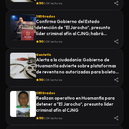
Internacional del Arte Efímero y la Dalia
50
0.0K lecturas
2026
385 Grados
Confirma Gobierno del Estado
detención de “El Jarocho”, presunto
líder criminal afín al CJNG; habrá
vigilancia 48 horas en Huamantla
50
0.0K lecturas
Gentetlx
Alerta a la ciudadanía: Gobierno de
Huamantla advierte sobre plataformas
de reventa no autorizadas para boletos
de la Feria 2026
50
0.0K lecturas
385 Grados
Realizan operativo en Huamantla para
detener a “El Jarocho”, presunto líder
criminal afín al CJNG
50
0.0K lecturas