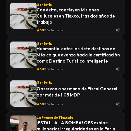
Gentetlx
Con éxito, concluyen Misiones
Culturales en Tlaxco, tras dos años de
trabajo
50
0.0K lecturas
Gentetlx
Huamantla, entre los siete destinos de
México que avanza hacia la certificación
como Destino Turístico Inteligente
50
0.0K lecturas
Gentetlx
Observan a hermano de Fiscal General
por más de 1.05 MDP
50
0.0K lecturas
La Prensa de Tlaxcala
¡ESTALLA LA BOMBA! OFS exhibe
millonarias irregularidades en la Feria