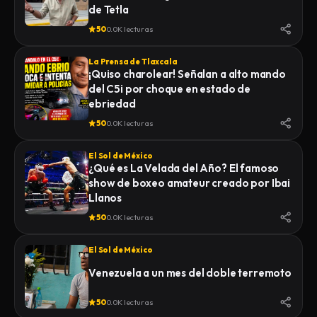
de Tetla
50
0.0K lecturas
La Prensa de Tlaxcala
¡Quiso charolear! Señalan a alto mando
del C5i por choque en estado de
ebriedad
50
0.0K lecturas
El Sol de México
¿Qué es La Velada del Año? El famoso
show de boxeo amateur creado por Ibai
Llanos
50
0.0K lecturas
El Sol de México
Venezuela a un mes del doble terremoto
50
0.0K lecturas