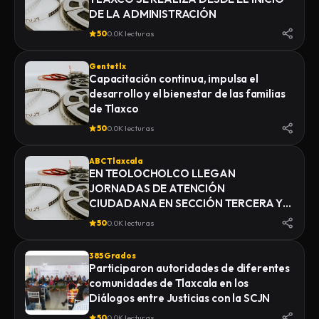
DE LA ADMINISTRACIÓN
50
0.0K lecturas
Gentetlx
Capacitación continua, impulsa el
desarrollo y el bienestar de las familias
de Tlaxco
50
0.0K lecturas
ABC Tlaxcala
EN TEOLOCHOLCO LLEGAN
JORNADAS DE ATENCIÓN
CIUDADANA EN SECCIÓN TERCERA Y
ACXOTLA DEL MONTE
50
0.0K lecturas
385 Grados
Participaron autoridades de diferentes
comunidades de Tlaxcala en los
Diálogos entre Justicias con la SCJN
50
0.0K lecturas