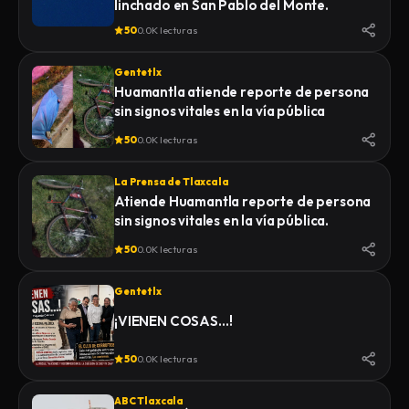
linchado en San Pablo del Monte.
50
0.0K lecturas
Gentetlx
Huamantla atiende reporte de persona
sin signos vitales en la vía pública
50
0.0K lecturas
La Prensa de Tlaxcala
Atiende Huamantla reporte de persona
sin signos vitales en la vía pública.
50
0.0K lecturas
Gentetlx
¡VIENEN COSAS…!
50
0.0K lecturas
ABC Tlaxcala