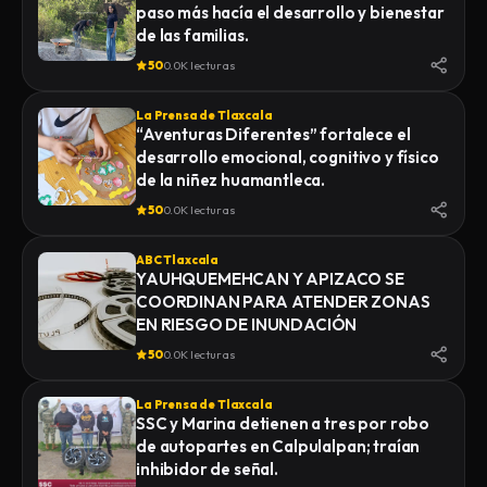
paso más hacía el desarrollo y bienestar
de las familias.
50
0.0K lecturas
La Prensa de Tlaxcala
“Aventuras Diferentes” fortalece el
desarrollo emocional, cognitivo y físico
de la niñez huamantleca.
50
0.0K lecturas
ABC Tlaxcala
YAUHQUEMEHCAN Y APIZACO SE
COORDINAN PARA ATENDER ZONAS
EN RIESGO DE INUNDACIÓN
50
0.0K lecturas
La Prensa de Tlaxcala
SSC y Marina detienen a tres por robo
de autopartes en Calpulalpan; traían
inhibidor de señal.