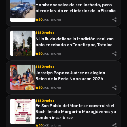
Hombre se salva de ser linchado, pero
pierde la vida en el interior de la Fiscalía
50
0.0K lecturas
385 Grados
Ni la lluvia detiene la tradición: realizan
palo encebado en Tepeticpac, Totolac
50
0.0K lecturas
385 Grados
Josselyn Popoca Juárez es elegida
Reina de la Feria Nopalucan 2026
50
0.0K lecturas
385 Grados
En San Pablo del Monte se construirá el
Bachillerato Margarita Maza; jóvenes ya
pueden inscribirse
50
0.0K lecturas