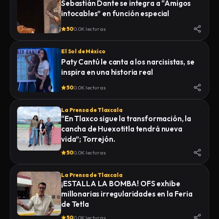
Sebastián Dante se integra a “Amigos
intocables” en función especial
50
0.0K lecturas
El Sol de México
Paty Cantú le canta a los narcisistas, se
inspira en una historia real
50
0.0K lecturas
La Prensa de Tlaxcala
“En Tlaxco sigue la transformación, la
cancha de Huexotitla tendrá nueva
vida”; Torrejón.
50
0.0K lecturas
La Prensa de Tlaxcala
¡ESTALLA LA BOMBA! OFS exhibe
millonarias irregularidades en la Feria
de Tetla
50
0.0K lecturas