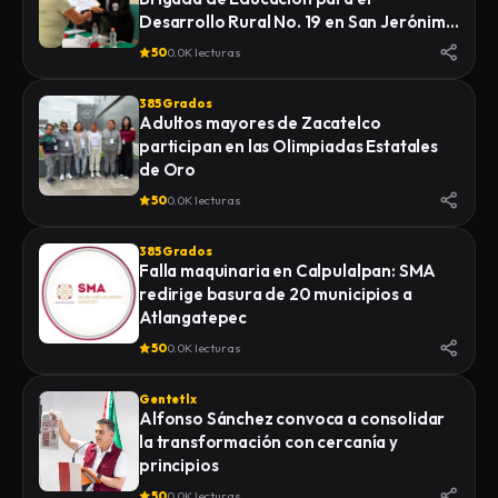
Desarrollo Rural No. 19 en San Jerónimo
Zacualpan
50
0.0K lecturas
385 Grados
Adultos mayores de Zacatelco
participan en las Olimpiadas Estatales
de Oro
50
0.0K lecturas
385 Grados
Falla maquinaria en Calpulalpan: SMA
redirige basura de 20 municipios a
Atlangatepec
50
0.0K lecturas
Gentetlx
Alfonso Sánchez convoca a consolidar
la transformación con cercanía y
principios
50
0.0K lecturas