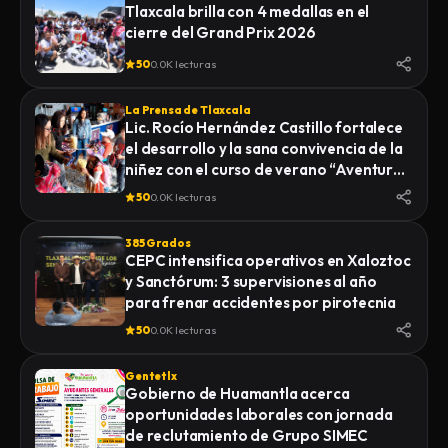
Tlaxcala brilla con 4 medallas en el
cierre del Grand Prix 2026
50
0.0K lecturas
La Prensa de Tlaxcala
Lic. Rocío Hernández Castillo fortalece
el desarrollo y la sana convivencia de la
niñez con el curso de verano “Aventuras
Diferentes”.
50
0.0K lecturas
385 Grados
CEPC intensifica operativos en Xaloztoc
y Sanctórum: 3 supervisiones al año
para frenar accidentes por pirotecnia
50
0.0K lecturas
Gentetlx
Gobierno de Huamantla acerca
oportunidades laborales con jornada
de reclutamiento de Grupo SIMEC