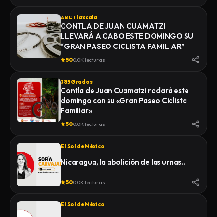
ABC Tlaxcala
CONTLA DE JUAN CUAMATZI
LLEVARÁ A CABO ESTE DOMINGO SU
“GRAN PASEO CICLISTA FAMILIAR”
50
0.0K lecturas
385 Grados
Contla de Juan Cuamatzi rodará este
domingo con su «Gran Paseo Ciclista
Familiar»
50
0.0K lecturas
El Sol de México
Nicaragua, la abolición de las urnas…
50
0.0K lecturas
El Sol de México