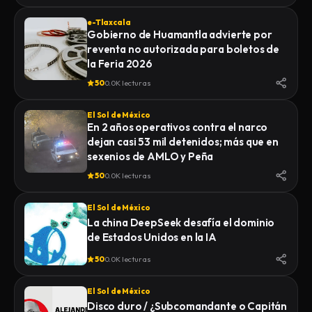
e-Tlaxcala
Gobierno de Huamantla advierte por
reventa no autorizada para boletos de
la Feria 2026
50
0.0K lecturas
El Sol de México
En 2 años operativos contra el narco
dejan casi 53 mil detenidos; más que en
sexenios de AMLO y Peña
50
0.0K lecturas
El Sol de México
La china DeepSeek desafía el dominio
de Estados Unidos en la IA
50
0.0K lecturas
El Sol de México
Disco duro / ¿Subcomandante o Capitán