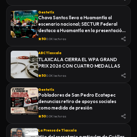
Gentetlx
Chava Santos lleva a Huamantla al
escenario nacional; SECTUR Federal
destaca a Huamantla en la presentación
de su feria 2026
50
0.0K lecturas
ABC Tlaxcala
TLAXCALA CIERRA EL WPA GRAND
PRIX 2026 CON CUATRO MEDALLAS
50
0.0K lecturas
Gentetlx
Pobladores de San Pedro Ecatepec
denuncias retiro de apoyos sociales
como medida de presión
50
0.0K lecturas
La Prensa de Tlaxcala
Hijo del secretario particular de Cuéllar