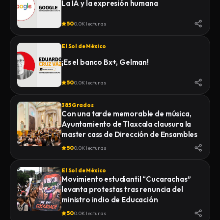
La IA y la expresión humana
50
0.0K lecturas
El Sol de México
¡Es el banco Bx+, Gelman!
50
0.0K lecturas
385 Grados
Con una tarde memorable de música,
Ayuntamiento de Tlaxcala clausura la
master cass de Dirección de Ensambles
50
0.0K lecturas
El Sol de México
Movimiento estudiantil “Cucarachas”
levanta protestas tras renuncia del
ministro indio de Educación
50
0.0K lecturas