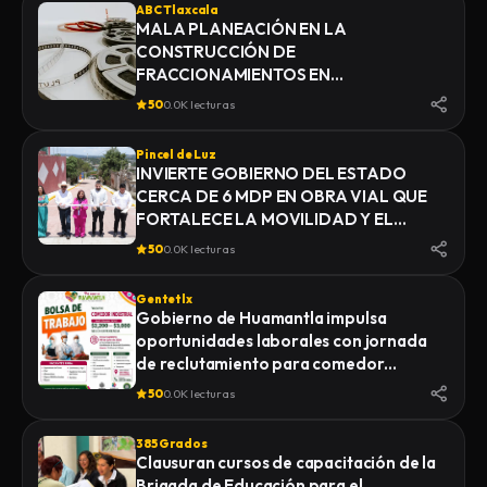
ABC Tlaxcala
MALA PLANEACIÓN EN LA
CONSTRUCCIÓN DE
FRACCIONAMIENTOS EN
YAUHQUEMEHCAN GENERA QUE
50
0.0K lecturas
COLAPSEN DRENAJES
Pincel de Luz
INVIERTE GOBIERNO DEL ESTADO
CERCA DE 6 MDP EN OBRA VIAL QUE
FORTALECE LA MOVILIDAD Y EL
DESARROLLO DE YAUHQUEMEHCAN
50
0.0K lecturas
Gentetlx
Gobierno de Huamantla impulsa
oportunidades laborales con jornada
de reclutamiento para comedor
industrial
50
0.0K lecturas
385 Grados
Clausuran cursos de capacitación de la
Brigada de Educación para el