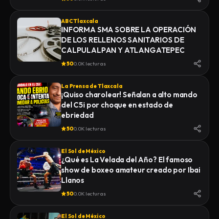
ABC Tlaxcala
INFORMA SMA SOBRE LA OPERACIÓN
DE LOS RELLENOS SANITARIOS DE
CALPULALPAN Y ATLANGATEPEC
50
0.0K lecturas
La Prensa de Tlaxcala
¡Quiso charolear! Señalan a alto mando
del C5i por choque en estado de
ebriedad
50
0.0K lecturas
El Sol de México
¿Qué es La Velada del Año? El famoso
show de boxeo amateur creado por Ibai
Llanos
50
0.0K lecturas
El Sol de México