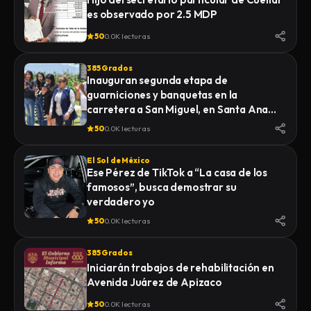
es observado por 2.5 MDP
50
0.0K lecturas
385 Grados
Inauguran segunda etapa de
guarniciones y banquetas en la
carretera a San Miguel, en Santa Ana
Nopalucan
50
0.0K lecturas
El Sol de México
Ese Pérez de TikTok a “La casa de los
famosos”, busca demostrar su
verdadero yo
50
0.0K lecturas
385 Grados
Iniciarán trabajos de rehabilitación en
Avenida Juárez de Apizaco
50
0.0K lecturas