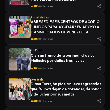
50
0.0K lecturas
Pincel de Luz
ABRE SEDIF SEIS CENTROS DE ACOPIO
“UNIDOS PARA AYUDAR” EN APOYO A
DAMNIFICADOS DE VENEZUELA
50
0.0K lecturas
La Polilla
Cierran tramo de la perimetral de La
Malinche por daños tras lluvias
50
0.0K lecturas
Gentetlx
Diana Torrejón pide a nuevos egresados
que; ‘Nunca dejen de aprender, de soñar
y de luchar por sus metas’
50
0.0K lecturas