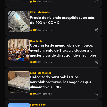
50
0.0K lecturas
El Sol de México
Precio de vivienda asequible sube más
del 10% en CDMX
50
0.0K lecturas
Gentetlx
Con una tarde memorable de música,
ayuntamiento de Tlaxcala clausura la
máster class de dirección de ensambles
50
0.0K lecturas
El Sol de México
Del calzado para bebés a los
narcolaboratorios: los negocios que
alimentan al CJNG
50
0.0K lecturas
385 Grados