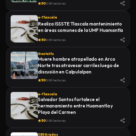
de la Feria 2026
50
0.0K lecturas
e-Tlaxcala
Realiza ISSSTE Tlaxcala mantenimiento
en áreas comunes de la UMF Huamantla
50
0.0K lecturas
Gentetlx
Muere hombre atropellado en Arco
Norte tras atravesar carriles luego de
discusión en Calpulalpan
50
0.0K lecturas
e-Tlaxcala
Salvador Santos fortalece el
hermanamiento entre Huamantla y
Playa del Carmen
50
0.0K lecturas
385 Grados