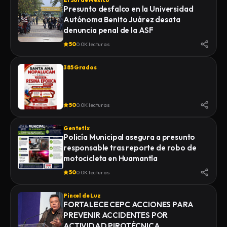
El Sol de México
Presunto desfalco en la Universidad
Autónoma Benito Juárez desata
denuncia penal de la ASF
50
0.0K lecturas
385 Grados
50
0.0K lecturas
Gentetlx
Policía Municipal asegura a presunto
responsable tras reporte de robo de
motocicleta en Huamantla
50
0.0K lecturas
Pincel de Luz
FORTALECE CEPC ACCIONES PARA
PREVENIR ACCIDENTES POR
ACTIVIDAD PIROTÉCNICA