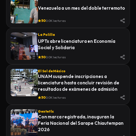
Venezuela a un mes del doble terremoto
50
0.0K lecturas
La Polilla
UPTx abre licenciatura en Economía
Social y Solidaria
50
0.0K lecturas
El Sol de México
UNAM suspende inscripciones a
licenciatura hasta concluir revisión de
resultados de exámenes de admisión
50
0.0K lecturas
Gentetlx
Con marca registrada, inauguran la
Feria Nacional del Sarape Chiautempan
2026