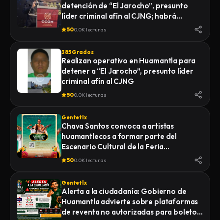
detención de “El Jarocho”, presunto
LA FISCALÍA GENERAL DE JUSTICIA DEL
líder criminal afín al CJNG; habrá
ESTADO (FGJE) INICIÓ UNA CARPETA DE
vigilancia 48 horas en Huamantla
INVESTIGACIÓN POR EL DELITO DE
50
0.0K lecturas
HOMICIDIO CALIFICADO EN CONTRA DE
QUIEN O QUIENES RESULTEN
385 Grados
RESPONSABLES
Realizan operativo en Huamantla para
detener a “El Jarocho”, presunto líder
criminal afín al CJNG
50
0.0K lecturas
Gentetlx
Chava Santos convoca a artistas
huamantlecos a formar parte del
Escenario Cultural de la Feria
Internacional del Arte Efímero y la Dalia
50
0.0K lecturas
2026
Gentetlx
Alerta a la ciudadanía: Gobierno de
Huamantla advierte sobre plataformas
de reventa no autorizadas para boletos