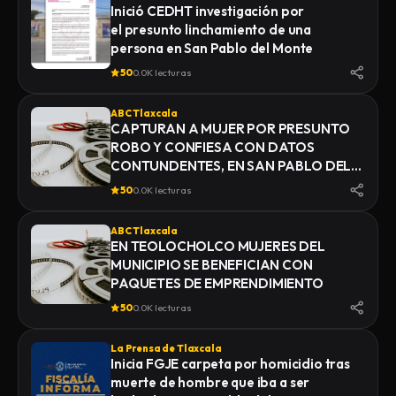
Inició CEDHT investigación por
el presunto linchamiento de una
persona en San Pablo del Monte
50
0.0K lecturas
ABC Tlaxcala
CAPTURAN A MUJER POR PRESUNTO
ROBO Y CONFIESA CON DATOS
CONTUNDENTES, EN SAN PABLO DEL
MONTE
50
0.0K lecturas
ABC Tlaxcala
EN TEOLOCHOLCO MUJERES DEL
MUNICIPIO SE BENEFICIAN CON
PAQUETES DE EMPRENDIMIENTO
50
0.0K lecturas
La Prensa de Tlaxcala
Inicia FGJE carpeta por homicidio tras
muerte de hombre que iba a ser