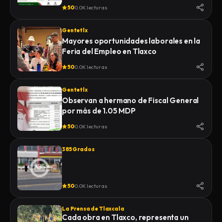
50
0.0K lecturas
Gentetlx
Mayores oportunidades laborales en la
Feria del Empleo en Tlaxco
50
0.0K lecturas
Gentetlx
Observan a hermano de Fiscal General
por más de 1.05 MDP
50
0.0K lecturas
385 Grados
50
0.0K lecturas
La Prensa de Tlaxcala
Cada obra en Tlaxco, representa un