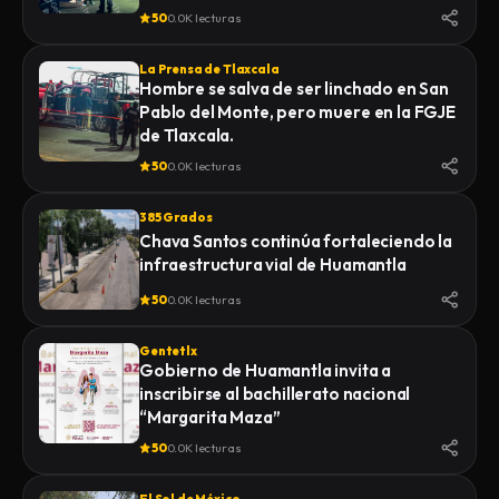
50
0.0K lecturas
La Prensa de Tlaxcala
Hombre se salva de ser linchado en San
Pablo del Monte, pero muere en la FGJE
de Tlaxcala.
50
0.0K lecturas
385 Grados
Chava Santos continúa fortaleciendo la
infraestructura vial de Huamantla
50
0.0K lecturas
Gentetlx
Gobierno de Huamantla invita a
inscribirse al bachillerato nacional
“Margarita Maza”
50
0.0K lecturas