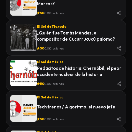
Marcos?
50
0.0K lecturas
El Sol de Tlaxcala
¿Quién fue Tomás Méndez, el
compositor de Cucurrucucú paloma?
50
0.0K lecturas
El Sol de México
Pedacitos de historia: Chernóbil, el peor
accidente nuclear de la historia
50
0.0K lecturas
El Sol de México
Tech trends / Algoritmo, el nuevo jefe
50
0.0K lecturas