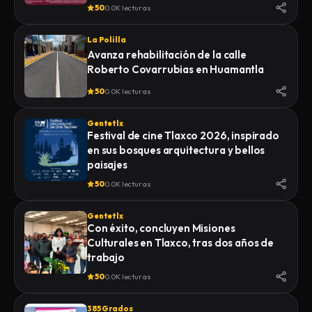
50
0.0K lecturas
La Polilla
Avanza rehabilitación de la calle
Roberto Covarrubias en Huamantla
50
0.0K lecturas
Gentetlx
Festival de cine Tlaxco 2026, inspirado
en sus bosques arquitectura y bellos
paisajes
50
0.0K lecturas
Gentetlx
Con éxito, concluyen Misiones
Culturales en Tlaxco, tras dos años de
trabajo
50
0.0K lecturas
385 Grados