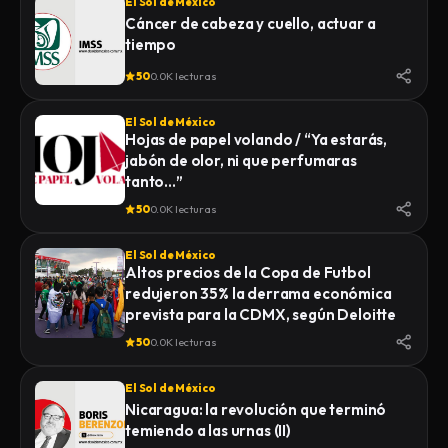
El Sol de México
Cáncer de cabeza y cuello, actuar a
tiempo
50
0.0K lecturas
El Sol de México
Hojas de papel volando / “Ya estarás,
jabón de olor, ni que perfumaras
tanto…”
50
0.0K lecturas
El Sol de México
Altos precios de la Copa de Futbol
redujeron 35% la derrama económica
prevista para la CDMX, según Deloitte
50
0.0K lecturas
El Sol de México
Nicaragua: la revolución que terminó
temiendo a las urnas (II)