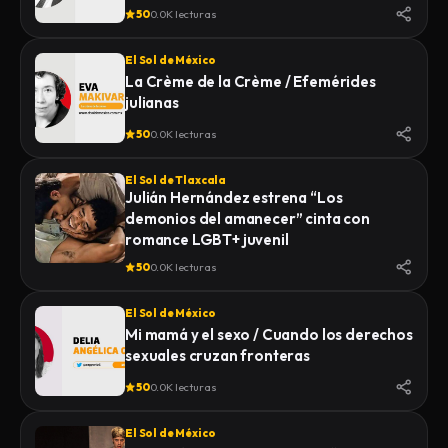
50
0.0K lecturas
El Sol de México
La Crème de la Crème / Efemérides
julianas
50
0.0K lecturas
El Sol de Tlaxcala
Julián Hernández estrena “Los
demonios del amanecer” cinta con
romance LGBT+ juvenil
50
0.0K lecturas
El Sol de México
Mi mamá y el sexo / Cuando los derechos
sexuales cruzan fronteras
50
0.0K lecturas
El Sol de México