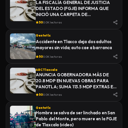
LA FISCALÍA GENERAL DE JUSTICIA
DEL ESTADO (FGJE) INFORMA QUE
INICIÓ UNA CARPETA DE
INVESTIGACIÓN POR EL DELITO DE
50
0.0K lecturas
HOMICIDIO, DERIVADO DEL
FALLECIMIENTO DE UN HOMBRE
Gentetlx
MIENTRAS ERA TRASLADADO POR
Accidente en Tlaxco deja dos adultos
ELEMENTOS DE LA POLICÍA MUNICIPAL
mayores sin vida; auto cae a barranca
DE SAN PABLO DEL MONTE AL
INSTITUTO DE CIENCIAS FORENSES
50
0.0K lecturas
(INCIFO), DONDE SE REALIZARÍAN EL
CERTIFICADO MÉDICO
ABC Tlaxcala
CORRESPONDIENTE
ANUNCIA GOBERNADORA MÁS DE
20.8 MDP EN NUEVAS OBRAS PARA
PANOTLA; SUMA 113.5 MDP EXTRAS EN
INFRAESTRUCTURA
50
0.0K lecturas
Gentetlx
Hombre se salva de ser linchado en San
Pablo del Monte, pero muere en la FGJE
de Tlaxcala (video)