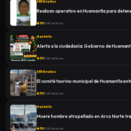
385 Grados
Realizan operativo en Huamantla para detener 
50
0.0K lecturas
Gentetlx
Alerta a la ciudadanía: Gobierno de Huamantl
50
0.0K lecturas
385 Grados
El comité taurino municipal de Huamantla ent
50
0.0K lecturas
Gentetlx
Muere hombre atropellado en Arco Norte tras 
50
0.0K lecturas