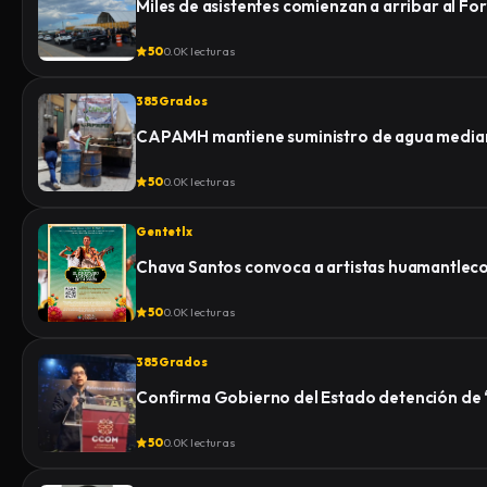
Miles de asistentes comienzan a arribar al Fo
50
0.0K lecturas
385 Grados
CAPAMH mantiene suministro de agua median
50
0.0K lecturas
Gentetlx
Chava Santos convoca a artistas huamantlecos 
50
0.0K lecturas
385 Grados
Confirma Gobierno del Estado detención de “E
50
0.0K lecturas