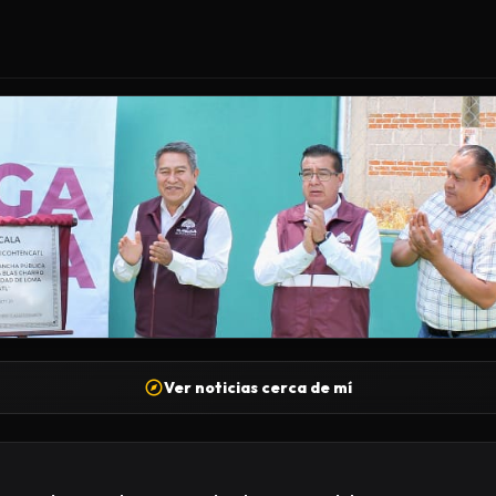
Ver noticias cerca de mí
ÓN DE LA CANCHA BLAS «CHARRO» CARVAJAL, OBR