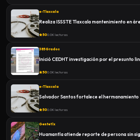
e-Tlaxcala
Realiza ISSSTE Tlaxcala mantenimiento en á
50
0.0K lecturas
385 Grados
50
0.0K lecturas
e-Tlaxcala
Salvador Santos fortalece el hermanamiento
50
0.0K lecturas
Gentetlx
Huamantla atiende reporte de persona sin sign