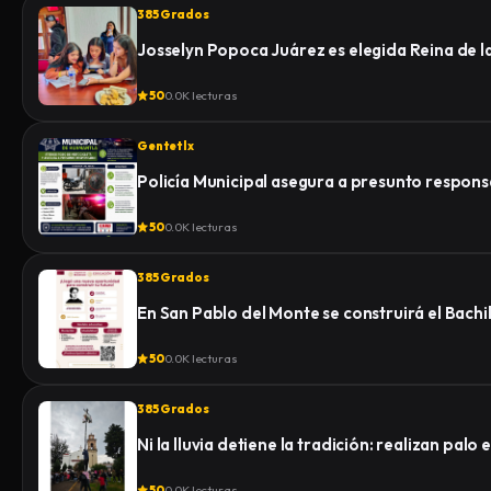
385 Grados
Josselyn Popoca Juárez es elegida Reina de 
50
0.0K lecturas
Gentetlx
Policía Municipal asegura a presunto respon
50
0.0K lecturas
385 Grados
En San Pablo del Monte se construirá el Bachi
50
0.0K lecturas
385 Grados
Ni la lluvia detiene la tradición: realizan pa
50
0.0K lecturas