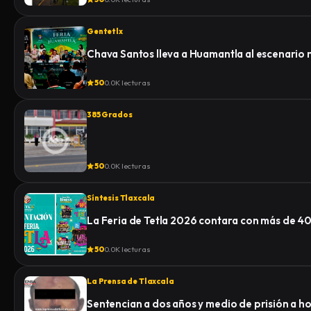
Gentetlx
Chava Santos lleva a Huamantla al escenario 
50
0.0K lecturas
385 Grados
50
0.0K lecturas
Síntesis Tlaxcala
La Feria de Tetla 2026 contara con más de 4
50
0.0K lecturas
La Prensa de Tlaxcala
Sentencian a dos años y medio de prisión a 