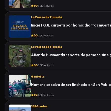
50
0.0K lecturas
La Prensa de Tlaxcala
Inicia FGJE carpeta por homicidio tras muert
50
0.0K lecturas
La Prensa de Tlaxcala
Atiende Huamantla reporte de persona sin signo
50
0.0K lecturas
Gentetlx
Hombre se salva de ser linchado en San Pablo
50
0.0K lecturas
385 Grados