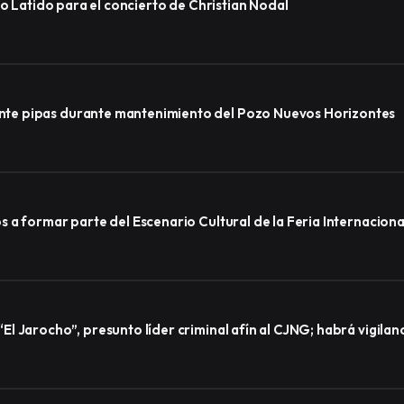
ro Latido para el concierto de Christian Nodal
te pipas durante mantenimiento del Pozo Nuevos Horizontes
a formar parte del Escenario Cultural de la Feria Internacional
l Jarocho”, presunto líder criminal afín al CJNG; habrá vigila