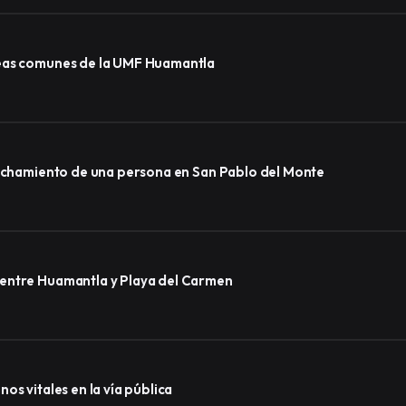
reas comunes de la UMF Huamantla
Inició CEDHT investigación por el presunto linchamiento de una persona en San Pablo del Monte
 entre Huamantla y Playa del Carmen
os vitales en la vía pública