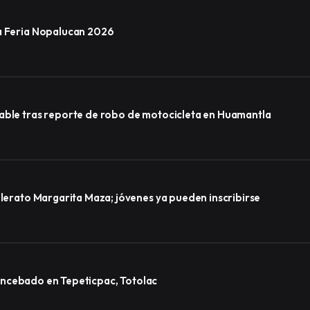
la Feria Nopalucan 2026
sable tras reporte de robo de motocicleta en Huamantla
llerato Margarita Maza; jóvenes ya pueden inscribirse
lo encebado en Tepeticpac, Totolac