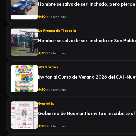
Hombre se salva de ser linchado, pero pierde la
50
0.0K lecturas
La Prensa de Tlaxcala
Hombre se salva de ser linchado en San Pablo
50
0.0K lecturas
385 Grados
Invitan al Curso de Verano 2026 del CAI «N
50
0.0K lecturas
Gentetlx
Gobierno de Huamantla invita a inscribirse al
50
0.0K lecturas