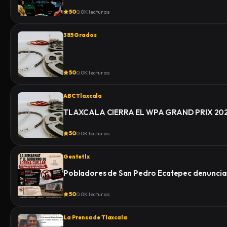
50
0.0K lecturas
385 Grados
50
0.0K lecturas
ABC Tlaxcala
TLAXCALA CIERRA EL WPA GRAND PRIX 2
50
0.0K lecturas
Gentetlx
Pobladores de San Pedro Ecatepec denuncias
50
0.0K lecturas
La Prensa de Tlaxcala