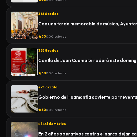
385 Grados
Con una tarde memorable de música, Ayuntami
50
0.0K lecturas
385 Grados
Contla de Juan Cuamatzi rodará este domingo
50
0.0K lecturas
e-Tlaxcala
Gobierno de Huamantla advierte por reventa 
50
0.0K lecturas
El Sol de México
En 2 años operativos contra el narco dejan c