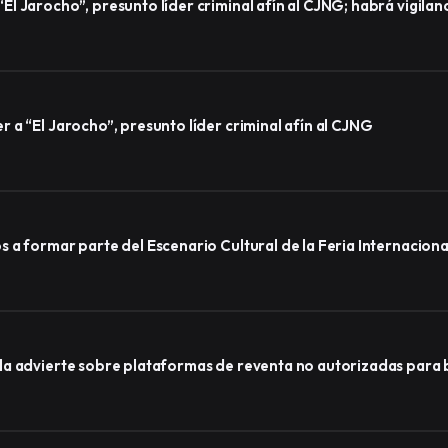
l Jarocho”, presunto líder criminal afín al CJNG; habrá vigila
a “El Jarocho”, presunto líder criminal afín al CJNG
a formar parte del Escenario Cultural de la Feria Internacional
a advierte sobre plataformas de reventa no autorizadas para b