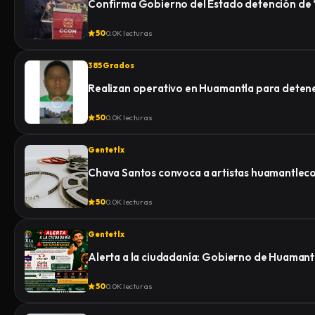
Confirma Gobierno del Estado detención de “E
50
0.0K lecturas
385 Grados
Realizan operativo en Huamantla para detener 
50
0.0K lecturas
Gentetlx
Chava Santos convoca a artistas huamantlecos 
50
0.0K lecturas
Gentetlx
Alerta a la ciudadanía: Gobierno de Huamantl
50
0.0K lecturas