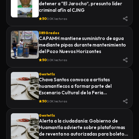
detener a “El Jarocho”, presunto líder
LA FISCALÍA GENERAL DE JUSTICIA DEL
criminal afín al CJNG
ESTADO (FGJE) INICIÓ UNA CARPETA DE
INVESTIGACIÓN POR EL DELITO DE
50
0.0K lecturas
HOMICIDIO CALIFICADO EN CONTRA DE
QUIEN O QUIENES RESULTEN
385 Grados
RESPONSABLES
CAPAMH mantiene suministro de agua
mediante pipas durante mantenimiento
del Pozo Nuevos Horizontes
50
0.0K lecturas
Gentetlx
Chava Santos convoca a artistas
huamantlecos a formar parte del
Escenario Cultural de la Feria
Internacional del Arte Efímero y la Dalia
50
0.0K lecturas
2026
Gentetlx
Alerta a la ciudadanía: Gobierno de
Huamantla advierte sobre plataformas
de reventa no autorizadas para boletos