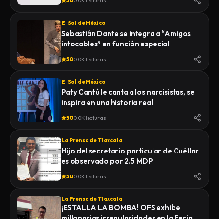
50
0.0K lecturas
El Sol de México
Sebastián Dante se integra a “Amigos
intocables” en función especial
50
0.0K lecturas
El Sol de México
Paty Cantú le canta a los narcisistas, se
inspira en una historia real
50
0.0K lecturas
La Prensa de Tlaxcala
Hijo del secretario particular de Cuéllar
es observado por 2.5 MDP
50
0.0K lecturas
La Prensa de Tlaxcala
¡ESTALLA LA BOMBA! OFS exhibe
millonarias irregularidades en la Feria