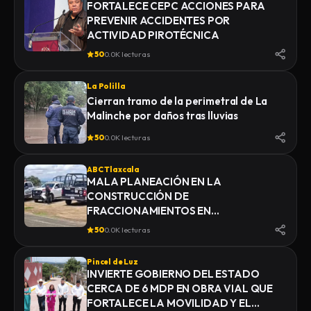
FORTALECE CEPC ACCIONES PARA
PREVENIR ACCIDENTES POR
ACTIVIDAD PIROTÉCNICA
50
0.0K lecturas
La Polilla
Cierran tramo de la perimetral de La
Malinche por daños tras lluvias
50
0.0K lecturas
ABC Tlaxcala
MALA PLANEACIÓN EN LA
CONSTRUCCIÓN DE
FRACCIONAMIENTOS EN
YAUHQUEMEHCAN GENERA QUE
50
0.0K lecturas
COLAPSEN DRENAJES
Pincel de Luz
INVIERTE GOBIERNO DEL ESTADO
CERCA DE 6 MDP EN OBRA VIAL QUE
FORTALECE LA MOVILIDAD Y EL