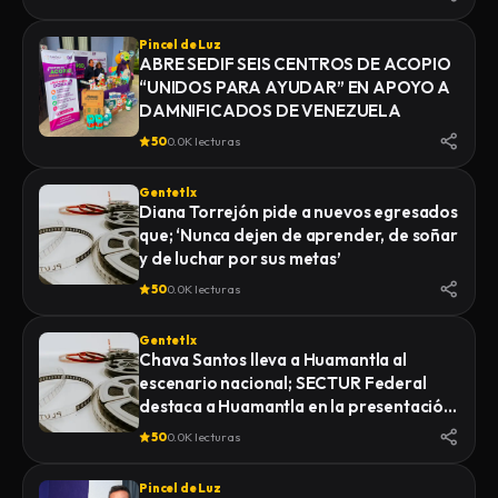
Pincel de Luz
ABRE SEDIF SEIS CENTROS DE ACOPIO
“UNIDOS PARA AYUDAR” EN APOYO A
DAMNIFICADOS DE VENEZUELA
50
0.0K lecturas
Gentetlx
Diana Torrejón pide a nuevos egresados
que; ‘Nunca dejen de aprender, de soñar
y de luchar por sus metas’
50
0.0K lecturas
Gentetlx
Chava Santos lleva a Huamantla al
escenario nacional; SECTUR Federal
destaca a Huamantla en la presentación
de su feria 2026
50
0.0K lecturas
Pincel de Luz