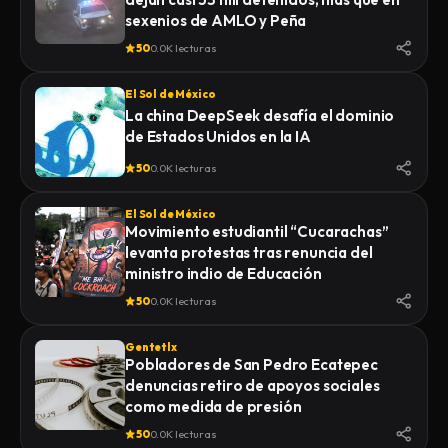
sexenios de AMLO y Peña
50
0.0K lecturas
El Sol de México
La china DeepSeek desafía el dominio
de Estados Unidos en la IA
50
0.0K lecturas
El Sol de México
Movimiento estudiantil “Cucarachas”
levanta protestas tras renuncia del
ministro indio de Educación
50
0.0K lecturas
Gentetlx
Pobladores de San Pedro Ecatepec
denuncias retiro de apoyos sociales
como medida de presión
50
0.0K lecturas