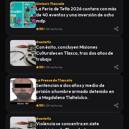
Síntesis Tlaxcala
La Feria de Tetla 2026 contara con más
de 40 eventos y una inversión de ocho
mdp
50
0.0K lecturas
Gentetlx
Con éxito, concluyen Misiones
Culturales en Tlaxco, tras dos años de
trabajo
50
0.0K lecturas
La Prensa de Tlaxcala
Sentencian a dos años y medio de
prisión a hombre armado detenido en
La Magdalena Tlaltelulco.
50
0.0K lecturas
Gentetlx
Violencia se concentra en siete