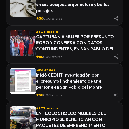
en sus bosques arquitectura y bellos
paisajes
50
0.0K lecturas
ABC Tlaxcala
CAPTURAN A MUJER POR PRESUNTO
ROBO Y CONFIESA CON DATOS
CONTUNDENTES, EN SAN PABLO DEL
MONTE
50
0.0K lecturas
385 Grados
Inició CEDHT investigación por
el presunto linchamiento de una
persona en San Pablo del Monte
50
0.0K lecturas
ABC Tlaxcala
EN TEOLOCHOLCO MUJERES DEL
MUNICIPIO SE BENEFICIAN CON
PAQUETES DE EMPRENDIMIENTO