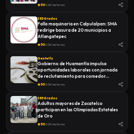
DESARROLLO DE YAUHQUEMEHCAN
50
0.0K lecturas
385 Grados
Falla maquinaria en Calpulalpan: SMA
redirige basura de 20 municipios a
Atlangatepec
50
0.0K lecturas
Gentetlx
Gobierno de Huamantla impulsa
oportunidades laborales con jornada
de reclutamiento para comedor
industrial
50
0.0K lecturas
385 Grados
Adultos mayores de Zacatelco
participan en las Olimpiadas Estatales
de Oro
50
0.0K lecturas