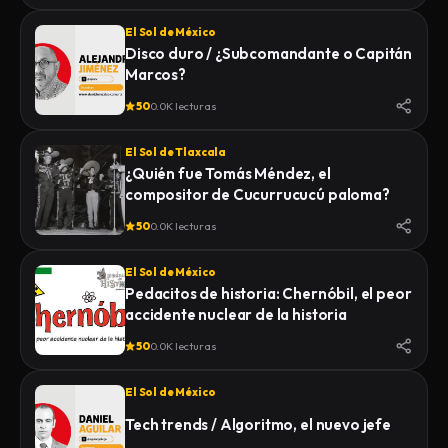
El Sol de México
Disco duro / ¿Subcomandante o Capitán
Marcos?
50
0.0K lecturas
El Sol de Tlaxcala
¿Quién fue Tomás Méndez, el
compositor de Cucurrucucú paloma?
50
0.0K lecturas
El Sol de México
Pedacitos de historia: Chernóbil, el peor
accidente nuclear de la historia
50
0.0K lecturas
El Sol de México
Tech trends / Algoritmo, el nuevo jefe