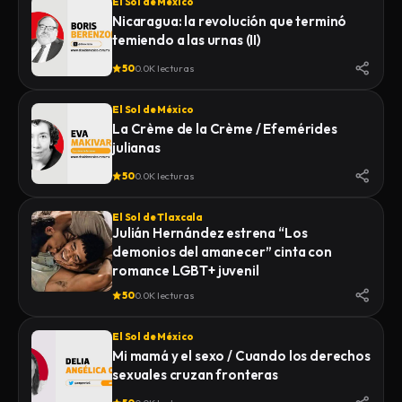
El Sol de México
Nicaragua: la revolución que terminó
temiendo a las urnas (II)
50
0.0K lecturas
El Sol de México
La Crème de la Crème / Efemérides
julianas
50
0.0K lecturas
El Sol de Tlaxcala
Julián Hernández estrena “Los
demonios del amanecer” cinta con
romance LGBT+ juvenil
50
0.0K lecturas
El Sol de México
Mi mamá y el sexo / Cuando los derechos
sexuales cruzan fronteras