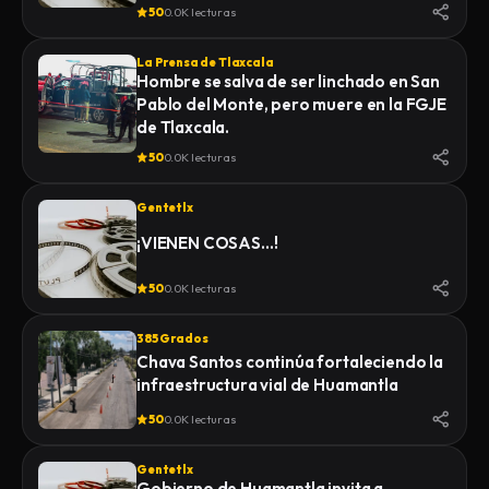
50
0.0K lecturas
La Prensa de Tlaxcala
Hombre se salva de ser linchado en San
Pablo del Monte, pero muere en la FGJE
de Tlaxcala.
50
0.0K lecturas
Gentetlx
¡VIENEN COSAS…!
50
0.0K lecturas
385 Grados
Chava Santos continúa fortaleciendo la
infraestructura vial de Huamantla
50
0.0K lecturas
Gentetlx
Gobierno de Huamantla invita a