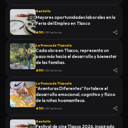
Gentetlx
Mayores oportunidades laborales en la
Feria del Empleo en Tlaxco
50
0.0K lecturas
La Prensa de Tlaxcala
Cada obra en Tlaxco, representa un
paso más hacía el desarrollo y bienestar
de las familias.
50
0.0K lecturas
La Prensa de Tlaxcala
“Aventuras Diferentes” fortalece el
desarrollo emocional, cognitivo y físico
de la niñez huamantleca.
50
0.0K lecturas
Gentetlx
Festival de cine Tlaxco 2026, inspirado