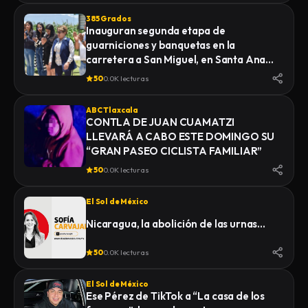
385 Grados
Inauguran segunda etapa de
guarniciones y banquetas en la
carretera a San Miguel, en Santa Ana
Nopalucan
50
0.0K lecturas
ABC Tlaxcala
CONTLA DE JUAN CUAMATZI
LLEVARÁ A CABO ESTE DOMINGO SU
“GRAN PASEO CICLISTA FAMILIAR”
50
0.0K lecturas
El Sol de México
Nicaragua, la abolición de las urnas…
50
0.0K lecturas
El Sol de México
Ese Pérez de TikTok a “La casa de los