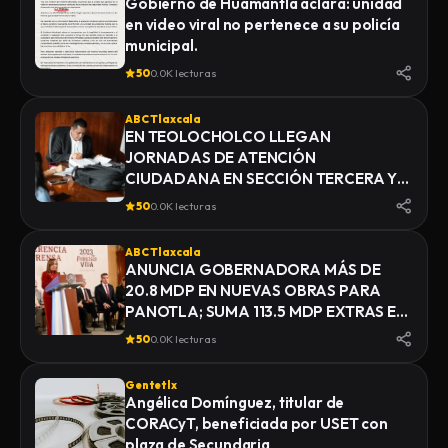
Gobierno de Huamantla aclara: unidad
en video viral no pertenece a su policía
municipal.
50
0.0K lecturas
ABC Tlaxcala
EN TEOLOCHOLCO LLEGAN
JORNADAS DE ATENCIÓN
CIUDADANA EN SECCIÓN TERCERA Y
ACXOTLA DEL MONTE
50
0.0K lecturas
ABC Tlaxcala
ANUNCIA GOBERNADORA MÁS DE
20.8 MDP EN NUEVAS OBRAS PARA
PANOTLA; SUMA 113.5 MDP EXTRAS EN
INFRAESTRUCTURA
50
0.0K lecturas
Gentetlx
Angélica Domínguez, titular de
CORACyT, beneficiada por USET con
plaza de Secundaria