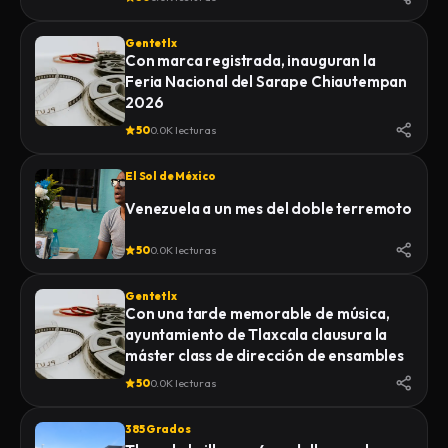
Gentetlx
Con marca registrada, inauguran la
Feria Nacional del Sarape Chiautempan
2026
50
0.0K lecturas
El Sol de México
Venezuela a un mes del doble terremoto
50
0.0K lecturas
Gentetlx
Con una tarde memorable de música,
ayuntamiento de Tlaxcala clausura la
máster class de dirección de ensambles
50
0.0K lecturas
385 Grados