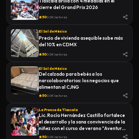
Tlaxcala brilla con 4 medallas en el
cierre del Grand Prix 2026
50
0.0K lecturas
El Sol de México
Precio de vivienda asequible sube más
del 10% en CDMX
50
0.0K lecturas
El Sol de México
Del calzado para bebés a los
narcolaboratorios: los negocios que
alimentan al CJNG
50
0.0K lecturas
La Prensa de Tlaxcala
Lic. Rocío Hernández Castillo fortalece
el desarrollo y la sana convivencia de la
niñez con el curso de verano “Aventuras
Diferentes”.
50
0.0K lecturas