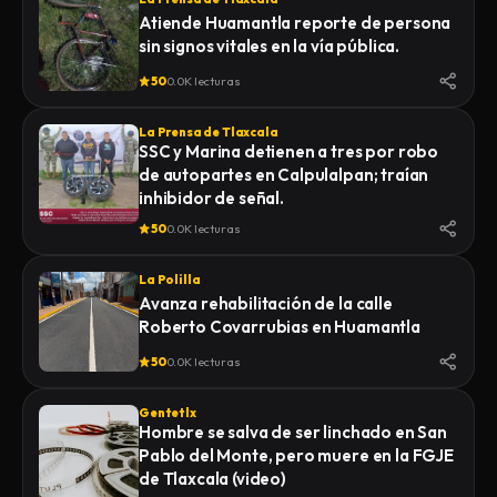
MIENTRAS ERA TRASLADADO POR
Atiende Huamantla reporte de persona
ELEMENTOS DE LA POLICÍA MUNICIPAL
sin signos vitales en la vía pública.
DE SAN PABLO DEL MONTE AL
INSTITUTO DE CIENCIAS FORENSES
50
0.0K lecturas
(INCIFO), DONDE SE REALIZARÍAN EL
CERTIFICADO MÉDICO
La Prensa de Tlaxcala
CORRESPONDIENTE
SSC y Marina detienen a tres por robo
de autopartes en Calpulalpan; traían
inhibidor de señal.
50
0.0K lecturas
La Polilla
Avanza rehabilitación de la calle
Roberto Covarrubias en Huamantla
50
0.0K lecturas
Gentetlx
Hombre se salva de ser linchado en San
Pablo del Monte, pero muere en la FGJE
de Tlaxcala (video)