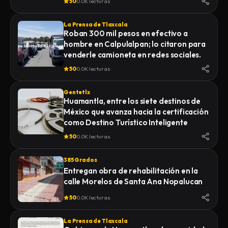
50
0.0K lecturas
La Prensa de Tlaxcala
Roban 300 mil pesos en efectivo a
hombre en Calpulalpan; lo citaron para
venderle camioneta en redes sociales.
50
0.0K lecturas
Gentetlx
Huamantla, entre los siete destinos de
México que avanza hacia la certificación
como Destino Turístico Inteligente
50
0.0K lecturas
385 Grados
Entregan obra de rehabilitación en la
calle Morelos de Santa Ana Nopalucan
50
0.0K lecturas
La Prensa de Tlaxcala