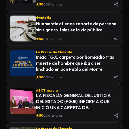
50
0.0K lecturas
Gentetlx
Huamantla atiende reporte de persona
sin signos vitales en la vía pública
50
0.0K lecturas
La Prensa de Tlaxcala
Inicia FGJE carpeta por homicidio tras
muerte de hombre que iba a ser
linchado en San Pablo del Monte.
50
0.0K lecturas
ABC Tlaxcala
LA FISCALÍA GENERAL DE JUSTICIA
DEL ESTADO (FGJE) INFORMA QUE
INICIÓ UNA CARPETA DE
INVESTIGACIÓN POR EL DELITO DE
50
0.0K lecturas
HOMICIDIO, DERIVADO DEL
FALLECIMIENTO DE UN HOMBRE
La Prensa de Tlaxcala