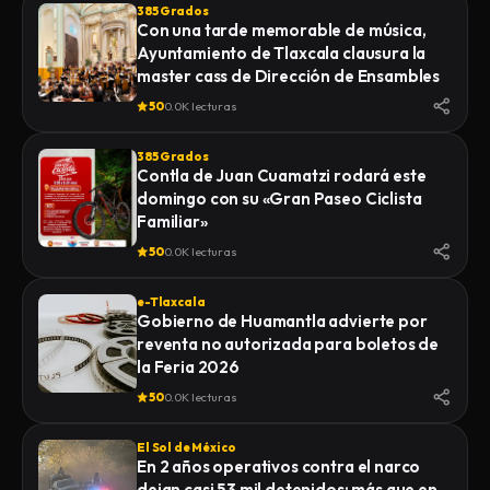
385 Grados
Con una tarde memorable de música,
Ayuntamiento de Tlaxcala clausura la
master cass de Dirección de Ensambles
50
0.0K lecturas
385 Grados
Contla de Juan Cuamatzi rodará este
domingo con su «Gran Paseo Ciclista
Familiar»
50
0.0K lecturas
e-Tlaxcala
Gobierno de Huamantla advierte por
reventa no autorizada para boletos de
la Feria 2026
50
0.0K lecturas
El Sol de México
En 2 años operativos contra el narco
dejan casi 53 mil detenidos; más que en