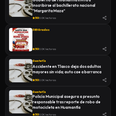
inscribirse al bachillerato nacional
“Margarita Maza”
50
0.0K lecturas
385 Grados
50
0.0K lecturas
Gentetlx
Accidente en Tlaxco deja dos adultos
mayores sin vida; auto cae a barranca
50
0.0K lecturas
Gentetlx
Policía Municipal asegura a presunto
responsable tras reporte de robo de
motocicleta en Huamantla
50
0.0K lecturas