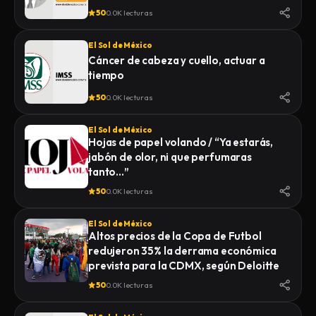
50
0.0K lecturas
El Sol de México
Cáncer de cabeza y cuello, actuar a
tiempo
50
0.0K lecturas
El Sol de México
Hojas de papel volando / “Ya estarás,
jabón de olor, ni que perfumaras
tanto…”
50
0.0K lecturas
El Sol de México
Altos precios de la Copa de Futbol
redujeron 35% la derrama económica
prevista para la CDMX, según Deloitte
50
0.0K lecturas