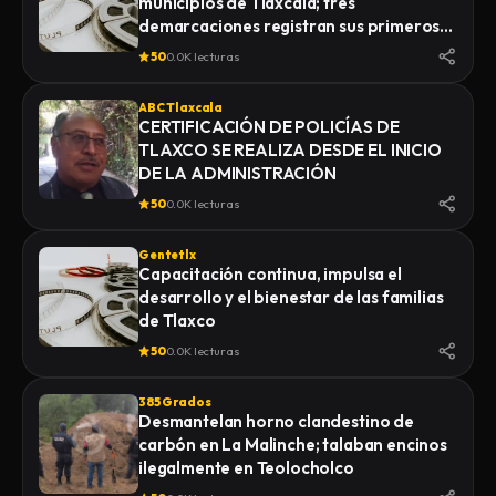
municipios de Tlaxcala; tres
demarcaciones registran sus primeros
homicidios de 2026
50
0.0K lecturas
ABC Tlaxcala
CERTIFICACIÓN DE POLICÍAS DE
TLAXCO SE REALIZA DESDE EL INICIO
DE LA ADMINISTRACIÓN
50
0.0K lecturas
Gentetlx
Capacitación continua, impulsa el
desarrollo y el bienestar de las familias
de Tlaxco
50
0.0K lecturas
385 Grados
Desmantelan horno clandestino de
carbón en La Malinche; talaban encinos
ilegalmente en Teolocholco