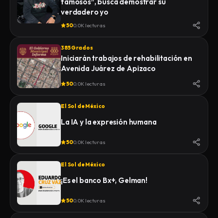
famosos”, busca demostrar su
verdadero yo
50
0.0K lecturas
385 Grados
Iniciarán trabajos de rehabilitación en
Avenida Juárez de Apizaco
50
0.0K lecturas
El Sol de México
La IA y la expresión humana
50
0.0K lecturas
El Sol de México
¡Es el banco Bx+, Gelman!
50
0.0K lecturas