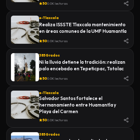
de la Feria 2026
50
0.0K lecturas
e-Tlaxcala
Realiza ISSSTE Tlaxcala mantenimiento
en áreas comunes de la UMF Huamantla
50
0.0K lecturas
385 Grados
Ni la lluvia detiene la tradición: realizan
palo encebado en Tepeticpac, Totolac
50
0.0K lecturas
e-Tlaxcala
Salvador Santos fortalece el
hermanamiento entre Huamantla y
Playa del Carmen
50
0.0K lecturas
385 Grados