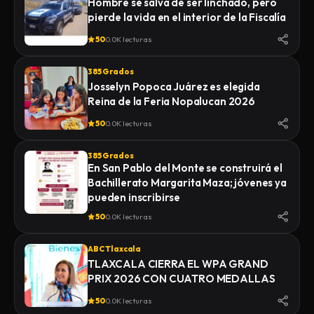
Hombre se salva de ser linchado, pero
pierde la vida en el interior de la Fiscalía
50
0.0K lecturas
385 Grados
Josselyn Popoca Juárez es elegida
Reina de la Feria Nopalucan 2026
50
0.0K lecturas
385 Grados
En San Pablo del Monte se construirá el
Bachillerato Margarita Maza; jóvenes ya
pueden inscribirse
50
0.0K lecturas
ABC Tlaxcala
TLAXCALA CIERRA EL WPA GRAND
PRIX 2026 CON CUATRO MEDALLAS
50
0.0K lecturas