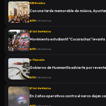
385 Grados
Con una tarde memorable de música, Ayuntami
50
0.0K lecturas
El Sol de México
Movimiento estudiantil “Cucarachas” levanta 
50
0.0K lecturas
e-Tlaxcala
Gobierno de Huamantla advierte por reventa 
50
0.0K lecturas
El Sol de México
En 2 años operativos contra el narco dejan c
50
0.0K lecturas