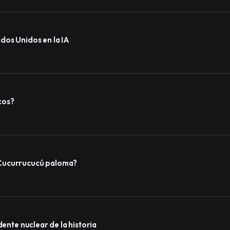
dos Unidos en la IA
cos?
 Cucurrucucú paloma?
dente nuclear de la historia