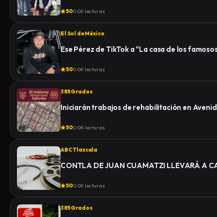
50
0.0K lecturas
El Sol de México
Ese Pérez de TikTok a “La casa de los famoso
50
0.0K lecturas
385 Grados
Iniciarán trabajos de rehabilitación en Aven
50
0.0K lecturas
ABC Tlaxcala
CONTLA DE JUAN CUAMATZI LLEVARÁ A CA
50
0.0K lecturas
385 Grados