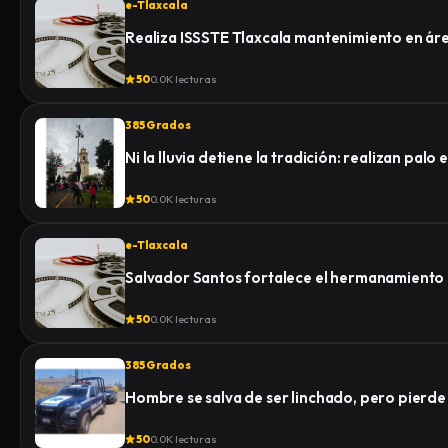
e-Tlaxcala
Realiza ISSSTE Tlaxcala mantenimiento en á
50
0.0K lecturas
385 Grados
Ni la lluvia detiene la tradición: realizan pa
50
0.0K lecturas
e-Tlaxcala
Salvador Santos fortalece el hermanamiento
50
0.0K lecturas
385 Grados
Hombre se salva de ser linchado, pero pierde la
50
0.0K lecturas