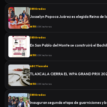
385 Grados
Josselyn Popoca Juárez es elegida Reina de 
50
0.0K lecturas
385 Grados
En San Pablo del Monte se construirá el Bachi
50
0.0K lecturas
ABC Tlaxcala
TLAXCALA CIERRA EL WPA GRAND PRIX 2
50
0.0K lecturas
385 Grados
Inauguran segunda etapa de guarniciones y b