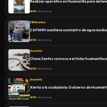
Realizan operativo en Huamantla para detener 
50
0.0K lecturas
385 Grados
CAPAMH mantiene suministro de agua median
50
0.0K lecturas
Gentetlx
Chava Santos convoca a artistas huamantlecos 
50
0.0K lecturas
Gentetlx
Alerta a la ciudadanía: Gobierno de Huamantl
50
0.0K lecturas