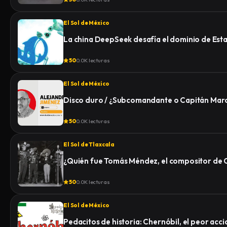
El Sol de México
La china DeepSeek desafía el dominio de Esta
50
0.0K lecturas
El Sol de México
Disco duro / ¿Subcomandante o Capitán Mar
50
0.0K lecturas
El Sol de Tlaxcala
¿Quién fue Tomás Méndez, el compositor de
50
0.0K lecturas
El Sol de México
Pedacitos de historia: Chernóbil, el peor acci