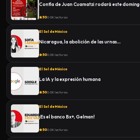
Contla de Juan Cuamatzi rodará este domingo
50
0.0K lecturas
El Sol de México
Nicaragua, la abolición de las urnas…
50
0.0K lecturas
El Sol de México
La IA y la expresión humana
50
0.0K lecturas
El Sol de México
¡Es el banco Bx+, Gelman!
50
0.0K lecturas