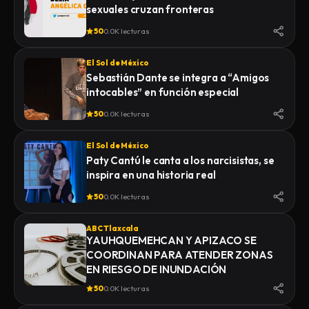
sexuales cruzan fronteras
50
0.0K lecturas
El Sol de México
Sebastián Dante se integra a “Amigos
intocables” en función especial
50
0.0K lecturas
El Sol de México
Paty Cantú le canta a los narcisistas, se
inspira en una historia real
50
0.0K lecturas
ABC Tlaxcala
YAUHQUEMEHCAN Y APIZACO SE
COORDINAN PARA ATENDER ZONAS
EN RIESGO DE INUNDACIÓN
50
0.0K lecturas