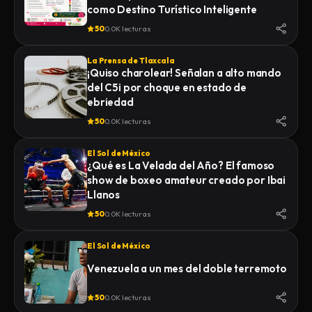
como Destino Turístico Inteligente
50
0.0K lecturas
La Prensa de Tlaxcala
¡Quiso charolear! Señalan a alto mando
del C5i por choque en estado de
ebriedad
50
0.0K lecturas
El Sol de México
¿Qué es La Velada del Año? El famoso
show de boxeo amateur creado por Ibai
Llanos
50
0.0K lecturas
El Sol de México
Venezuela a un mes del doble terremoto
50
0.0K lecturas