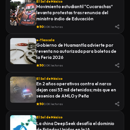
El Sol de México
Movimiento estudiantil “Cucarachas”
levanta protestas tras renuncia del
ministro indio de Educación
50
0.0K lecturas
e-Tlaxcala
Gobierno de Huamantla advierte por
reventa no autorizada para boletos de
la Feria 2026
50
0.0K lecturas
El Sol de México
En 2 años operativos contra el narco
dejan casi 53 mil detenidos; más que en
sexenios de AMLO y Peña
50
0.0K lecturas
El Sol de México
La china DeepSeek desafía el dominio
de Estados Unidos en la IA