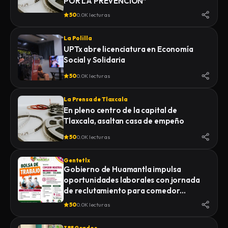
POR LA PREVENCIÓN”
50
0.0K lecturas
La Polilla
UPTx abre licenciatura en Economía
Social y Solidaria
50
0.0K lecturas
La Prensa de Tlaxcala
En pleno centro de la capital de
Tlaxcala, asaltan casa de empeño
50
0.0K lecturas
Gentetlx
Gobierno de Huamantla impulsa
oportunidades laborales con jornada
de reclutamiento para comedor
industrial
50
0.0K lecturas