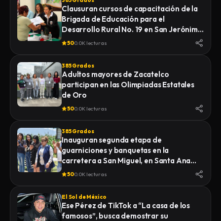
385 Grados
Clausuran cursos de capacitación de la
Brigada de Educación para el
Desarrollo Rural No. 19 en San Jerónimo
Zacualpan
50
0.0K lecturas
385 Grados
Adultos mayores de Zacatelco
participan en las Olimpiadas Estatales
de Oro
50
0.0K lecturas
385 Grados
Inauguran segunda etapa de
guarniciones y banquetas en la
carretera a San Miguel, en Santa Ana
Nopalucan
50
0.0K lecturas
El Sol de México
Ese Pérez de TikTok a “La casa de los
famosos”, busca demostrar su