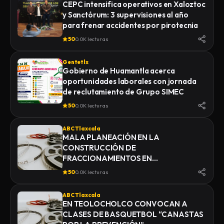
CEPC intensifica operativos en Xaloztoc
y Sanctórum: 3 supervisiones al año
para frenar accidentes por pirotecnia
50
0.0K lecturas
Gentetlx
Gobierno de Huamantla acerca
oportunidades laborales con jornada
de reclutamiento de Grupo SIMEC
50
0.0K lecturas
ABC Tlaxcala
MALA PLANEACIÓN EN LA
CONSTRUCCIÓN DE
FRACCIONAMIENTOS EN
YAUHQUEMEHCAN GENERA QUE
50
0.0K lecturas
COLAPSEN DRENAJES
ABC Tlaxcala
EN TEOLOCHOLCO CONVOCAN A
CLASES DE BASQUETBOL “CANASTAS