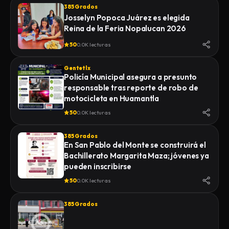
385 Grados
Josselyn Popoca Juárez es elegida
Reina de la Feria Nopalucan 2026
50
0.0K lecturas
Gentetlx
Policía Municipal asegura a presunto
responsable tras reporte de robo de
motocicleta en Huamantla
50
0.0K lecturas
385 Grados
En San Pablo del Monte se construirá el
Bachillerato Margarita Maza; jóvenes ya
pueden inscribirse
50
0.0K lecturas
385 Grados