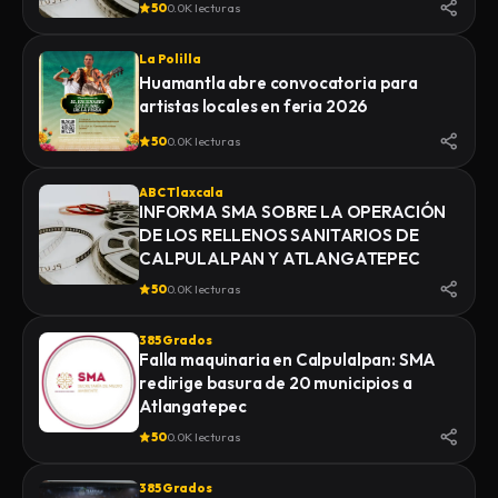
50
0.0K lecturas
La Polilla
Huamantla abre convocatoria para
artistas locales en feria 2026
50
0.0K lecturas
ABC Tlaxcala
INFORMA SMA SOBRE LA OPERACIÓN
DE LOS RELLENOS SANITARIOS DE
CALPULALPAN Y ATLANGATEPEC
50
0.0K lecturas
385 Grados
Falla maquinaria en Calpulalpan: SMA
redirige basura de 20 municipios a
Atlangatepec
50
0.0K lecturas
385 Grados