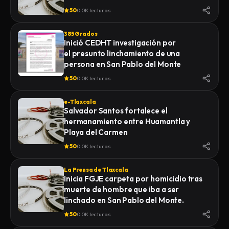
50
0.0K lecturas
385 Grados
Inició CEDHT investigación por
el presunto linchamiento de una
persona en San Pablo del Monte
50
0.0K lecturas
e-Tlaxcala
Salvador Santos fortalece el
hermanamiento entre Huamantla y
Playa del Carmen
50
0.0K lecturas
La Prensa de Tlaxcala
Inicia FGJE carpeta por homicidio tras
muerte de hombre que iba a ser
linchado en San Pablo del Monte.
50
0.0K lecturas