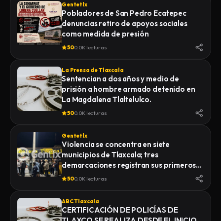
Gentetlx
Pobladores de San Pedro Ecatepec
denuncias retiro de apoyos sociales
como medida de presión
50
0.0K lecturas
La Prensa de Tlaxcala
Sentencian a dos años y medio de
prisión a hombre armado detenido en
La Magdalena Tlaltelulco.
50
0.0K lecturas
Gentetlx
Violencia se concentra en siete
municipios de Tlaxcala; tres
demarcaciones registran sus primeros
homicidios de 2026
50
0.0K lecturas
ABC Tlaxcala
CERTIFICACIÓN DE POLICÍAS DE
TLAXCO SE REALIZA DESDE EL INICIO