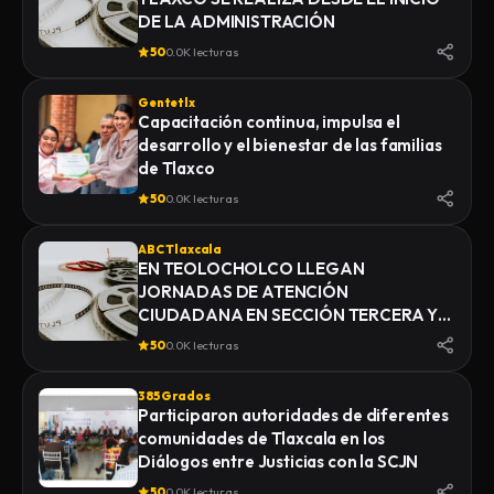
DE LA ADMINISTRACIÓN
50
0.0K lecturas
Gentetlx
Capacitación continua, impulsa el
desarrollo y el bienestar de las familias
de Tlaxco
50
0.0K lecturas
ABC Tlaxcala
EN TEOLOCHOLCO LLEGAN
JORNADAS DE ATENCIÓN
CIUDADANA EN SECCIÓN TERCERA Y
ACXOTLA DEL MONTE
50
0.0K lecturas
385 Grados
Participaron autoridades de diferentes
comunidades de Tlaxcala en los
Diálogos entre Justicias con la SCJN
50
0.0K lecturas