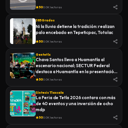
50
0.0K lecturas
385 Grados
Ni la lluvia detiene la tradición: realizan
palo encebado en Tepeticpac, Totolac
50
0.0K lecturas
Gentetlx
Chava Santos lleva a Huamantla al
escenario nacional; SECTUR Federal
destaca a Huamantla en la presentación
de su feria 2026
50
0.0K lecturas
Síntesis Tlaxcala
La Feria de Tetla 2026 contara con más
de 40 eventos y una inversión de ocho
mdp
50
0.0K lecturas