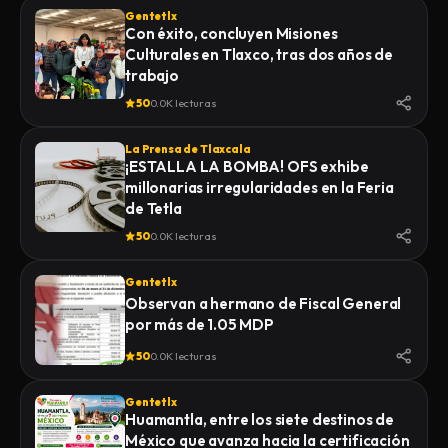
Gentetlx
Con éxito, concluyen Misiones
Culturales en Tlaxco, tras dos años de
trabajo
50
0.0K lecturas
La Prensa de Tlaxcala
¡ESTALLA LA BOMBA! OFS exhibe
millonarias irregularidades en la Feria
de Tetla
50
0.0K lecturas
Gentetlx
Observan a hermano de Fiscal General
por más de 1.05 MDP
50
0.0K lecturas
Gentetlx
Huamantla, entre los siete destinos de
México que avanza hacia la certificación