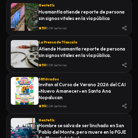
Gentetlx
Huamantla atiende reporte de persona
sin signos vitales en la vía pública
50
0.0K lecturas
La Prensa de Tlaxcala
Atiende Huamantla reporte de persona
sin signos vitales en la vía pública.
50
0.0K lecturas
385 Grados
Invitan al Curso de Verano 2026 del CAI
«Nuevo Amanecer» en Santa Ana
Nopalucan
50
0.0K lecturas
Gentetlx
Hombre se salva de ser linchado en San
Pablo del Monte, pero muere en la FGJE