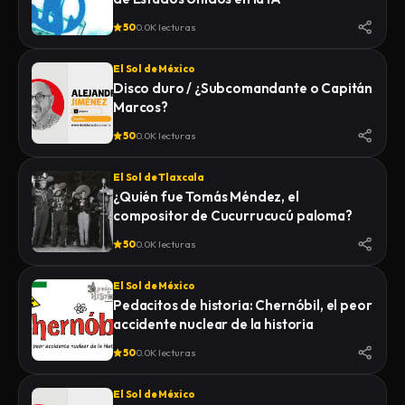
50
0.0K lecturas
El Sol de México
Disco duro / ¿Subcomandante o Capitán
Marcos?
50
0.0K lecturas
El Sol de Tlaxcala
¿Quién fue Tomás Méndez, el
compositor de Cucurrucucú paloma?
50
0.0K lecturas
El Sol de México
Pedacitos de historia: Chernóbil, el peor
accidente nuclear de la historia
50
0.0K lecturas
El Sol de México