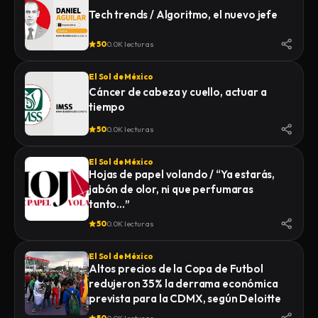
Tech trends / Algoritmo, el nuevo jefe
50
0.0K lecturas
El Sol de México
Cáncer de cabeza y cuello, actuar a
tiempo
50
0.0K lecturas
El Sol de México
Hojas de papel volando / “Ya estarás,
jabón de olor, ni que perfumaras
tanto…”
50
0.0K lecturas
El Sol de México
Altos precios de la Copa de Futbol
redujeron 35% la derrama económica
prevista para la CDMX, según Deloitte