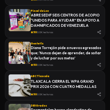
Pincel de Luz
ABRE SEDIF SEIS CENTROS DE ACOPIO
“UNIDOS PARA AYUDAR” EN APOYO A
DAMNIFICADOS DE VENEZUELA
50
0.0K lecturas
Gentetlx
Diana Torrejón pide a nuevos egresados
que; ‘Nunca dejen de aprender, de soñar
y de luchar por sus metas’
50
0.0K lecturas
ABC Tlaxcala
TLAXCALA CIERRA EL WPA GRAND
PRIX 2026 CON CUATRO MEDALLAS
50
0.0K lecturas
385 Grados
Desmantelan horno clandestino de