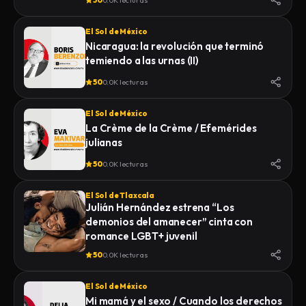
50
0.0K lecturas
El Sol de México
Nicaragua: la revolución que terminó
temiendo a las urnas (II)
50
0.0K lecturas
El Sol de México
La Crème de la Crème / Efemérides
julianas
50
0.0K lecturas
El Sol de Tlaxcala
Julián Hernández estrena “Los
demonios del amanecer” cinta con
romance LGBT+ juvenil
50
0.0K lecturas
El Sol de México
Mi mamá y el sexo / Cuando los derechos