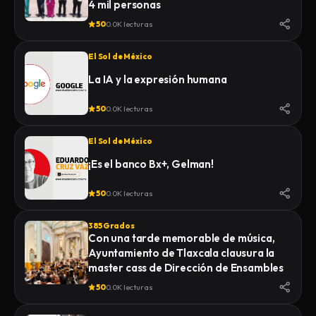
4 mil personas
50
0.0K lecturas
El Sol de México
La IA y la expresión humana
50
0.0K lecturas
El Sol de México
¡Es el banco Bx+, Gelman!
50
0.0K lecturas
385 Grados
Con una tarde memorable de música,
Ayuntamiento de Tlaxcala clausura la
master cass de Dirección de Ensambles
50
0.0K lecturas