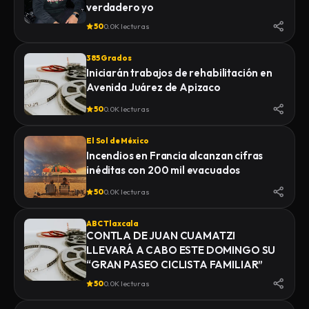
verdadero yo
50
0.0K lecturas
385 Grados
Iniciarán trabajos de rehabilitación en
Avenida Juárez de Apizaco
50
0.0K lecturas
El Sol de México
Incendios en Francia alcanzan cifras
inéditas con 200 mil evacuados
50
0.0K lecturas
ABC Tlaxcala
CONTLA DE JUAN CUAMATZI
LLEVARÁ A CABO ESTE DOMINGO SU
“GRAN PASEO CICLISTA FAMILIAR”
50
0.0K lecturas