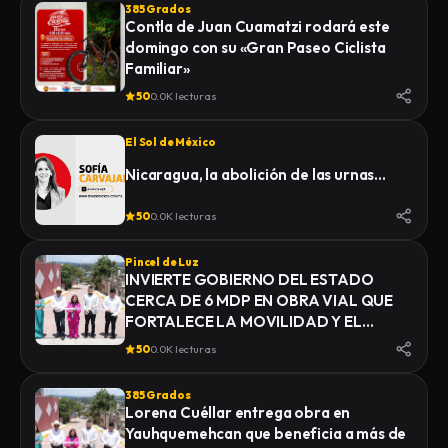
385 Grados
Contla de Juan Cuamatzi rodará este
domingo con su «Gran Paseo Ciclista
Familiar»
50
0.0K lecturas
El Sol de México
Nicaragua, la abolición de las urnas…
50
0.0K lecturas
Pincel de Luz
INVIERTE GOBIERNO DEL ESTADO
CERCA DE 6 MDP EN OBRA VIAL QUE
FORTALECE LA MOVILIDAD Y EL
DESARROLLO DE YAUHQUEMEHCAN
50
0.0K lecturas
385 Grados
Lorena Cuéllar entrega obra en
Yauhquemehcan que beneficia a más de