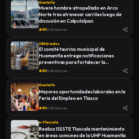
Gentetlx
Muere hombre atropellado en Arco
Norte tras atravesar carriles luego de
discusión en Calpulalpan
50
0.0K lecturas
385 Grados
El comité taurino municipal de
Huamantla entrega notificaciones
preventivas para fortalecer la
seguridad de la Huamantlada 2026
50
0.0K lecturas
Gentetlx
Mayores oportunidades laborales en la
Feria del Empleo en Tlaxco
50
0.0K lecturas
e-Tlaxcala
Realiza ISSSTE Tlaxcala mantenimiento
en áreas comunes de la UMF Huamantla