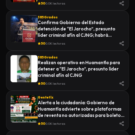
Internacional del Arte Efímero y la Dalia
50
0.0K lecturas
2026
385 Grados
Confirma Gobierno del Estado
detención de “El Jarocho”, presunto
líder criminal afín al CJNG; habrá
vigilancia 48 horas en Huamantla
50
0.0K lecturas
385 Grados
Realizan operativo en Huamantla para
detener a “El Jarocho”, presunto líder
criminal afín al CJNG
50
0.0K lecturas
Gentetlx
Alerta a la ciudadanía: Gobierno de
Huamantla advierte sobre plataformas
de reventa no autorizadas para boletos
de la Feria 2026
50
0.0K lecturas