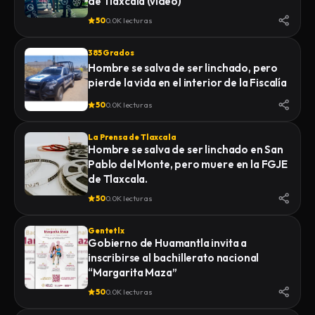
de Tlaxcala (video)
50
0.0K lecturas
385 Grados
Hombre se salva de ser linchado, pero
pierde la vida en el interior de la Fiscalía
50
0.0K lecturas
La Prensa de Tlaxcala
Hombre se salva de ser linchado en San
Pablo del Monte, pero muere en la FGJE
de Tlaxcala.
50
0.0K lecturas
Gentetlx
Gobierno de Huamantla invita a
inscribirse al bachillerato nacional
“Margarita Maza”
50
0.0K lecturas