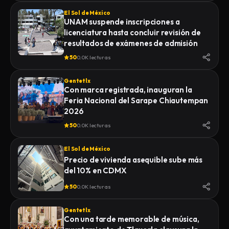
El Sol de México
UNAM suspende inscripciones a
licenciatura hasta concluir revisión de
resultados de exámenes de admisión
50
0.0K lecturas
Gentetlx
Con marca registrada, inauguran la
Feria Nacional del Sarape Chiautempan
2026
50
0.0K lecturas
El Sol de México
Precio de vivienda asequible sube más
del 10% en CDMX
50
0.0K lecturas
Gentetlx
Con una tarde memorable de música,