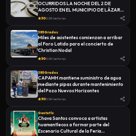
OCURRIDOS LA NOCHE DEL 2 DE
AGOSTO EN EL MUNICIPIO DE LÁZARO
CÁRDENAS, DONDE UNA PERSONA
50
0.0K lecturas
DEL SEXO MASCULINO FUE
LOCALIZADA SIN VIDA, LA FISCALÍA
385 Grados
GENERAL DE JUSTICIA DEL ESTADO
Miles de asistentes comienzan a arribar
(FGJE) INICIÓ UNA CARPETA DE
al Foro Latido para el concierto de
INVESTIGACIÓN POR EL DELITO DE
Christian Nodal
HOMICIDIO CALIFICADO EN CONTRA
50
0.0K lecturas
DE QUIEN O QUIENES RESULTEN
RESPONSABLES
385 Grados
CAPAMH mantiene suministro de agua
mediante pipas durante mantenimiento
del Pozo Nuevos Horizontes
50
0.0K lecturas
Gentetlx
Chava Santos convoca a artistas
huamantlecos a formar parte del
Escenario Cultural de la Feria