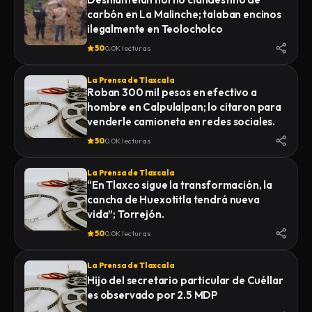
carbón en La Malinche; talaban encinos
ilegalmente en Teolocholco
50
0.0K lecturas
La Prensa de Tlaxcala
Roban 300 mil pesos en efectivo a
hombre en Calpulalpan; lo citaron para
venderle camioneta en redes sociales.
50
0.0K lecturas
La Prensa de Tlaxcala
“En Tlaxco sigue la transformación, la
cancha de Huexotitla tendrá nueva
vida”; Torrejón.
50
0.0K lecturas
La Prensa de Tlaxcala
Hijo del secretario particular de Cuéllar
es observado por 2.5 MDP