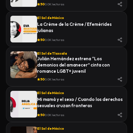
50
0.0K lecturas
El Sol de México
La Crème de la Crème / Efemérides
julianas
50
0.0K lecturas
El Sol de Tlaxcala
Julián Hernández estrena “Los
demonios del amanecer” cinta con
romance LGBT+ juvenil
50
0.0K lecturas
El Sol de México
Mi mamá y el sexo / Cuando los derechos
sexuales cruzan fronteras
50
0.0K lecturas
El Sol de México