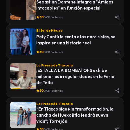
Sebastián Dante se integra a “Amigos
intocables” en función especial
50
0.0K lecturas
El Sol de México
Paty Cantú le canta a los narcisistas, se
inspira en una historia real
50
0.0K lecturas
La Prensa de Tlaxcala
¡ESTALLA LA BOMBA! OFS exhibe
millonarias irregularidades en la Feria
de Tetla
50
0.0K lecturas
La Prensa de Tlaxcala
“En Tlaxco sigue la transformación, la
cancha de Huexotitla tendrá nueva
vida”; Torrejón.
50
0.0K lecturas