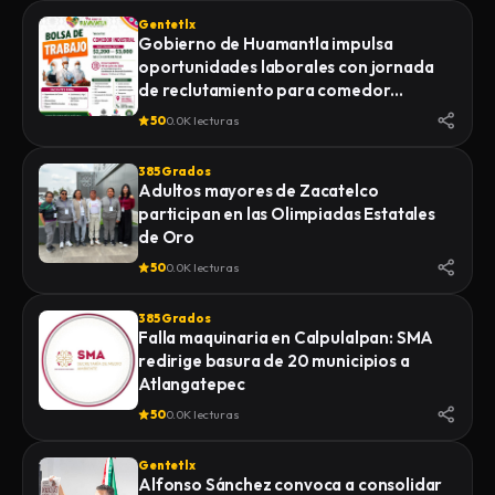
Gentetlx
Gobierno de Huamantla impulsa
oportunidades laborales con jornada
de reclutamiento para comedor
industrial
50
0.0K lecturas
385 Grados
Adultos mayores de Zacatelco
participan en las Olimpiadas Estatales
de Oro
50
0.0K lecturas
385 Grados
Falla maquinaria en Calpulalpan: SMA
redirige basura de 20 municipios a
Atlangatepec
50
0.0K lecturas
Gentetlx
Alfonso Sánchez convoca a consolidar