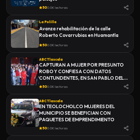
50
0.0K lecturas
La Polilla
Avanza rehabilitación de la calle
Roberto Covarrubias en Huamantla
50
0.0K lecturas
ABC Tlaxcala
CAPTURAN A MUJER POR PRESUNTO
ROBO Y CONFIESA CON DATOS
CONTUNDENTES, EN SAN PABLO DEL
MONTE
50
0.0K lecturas
ABC Tlaxcala
EN TEOLOCHOLCO MUJERES DEL
MUNICIPIO SE BENEFICIAN CON
PAQUETES DE EMPRENDIMIENTO
50
0.0K lecturas