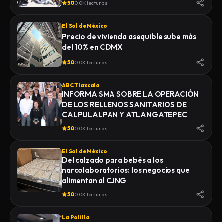
50
0.0K lecturas
El Sol de México
Precio de vivienda asequible sube más
del 10% en CDMX
50
0.0K lecturas
ABC Tlaxcala
INFORMA SMA SOBRE LA OPERACIÓN
DE LOS RELLENOS SANITARIOS DE
CALPULALPAN Y ATLANGATEPEC
50
0.0K lecturas
El Sol de México
Del calzado para bebés a los
narcolaboratorios: los negocios que
alimentan al CJNG
50
0.0K lecturas
La Polilla