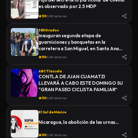
es observado por 2.5 MDP
50
0.0K lecturas
385 Grados
Inauguran segunda etapa de
guarniciones y banquetas en la
carretera a San Miguel, en Santa Ana
Nopalucan
50
0.0K lecturas
ABC Tlaxcala
CONTLA DE JUAN CUAMATZI
LLEVARÁ A CABO ESTE DOMINGO SU
“GRAN PASEO CICLISTA FAMILIAR”
50
0.0K lecturas
El Sol de México
Nicaragua, la abolición de las urnas…
50
0.0K lecturas