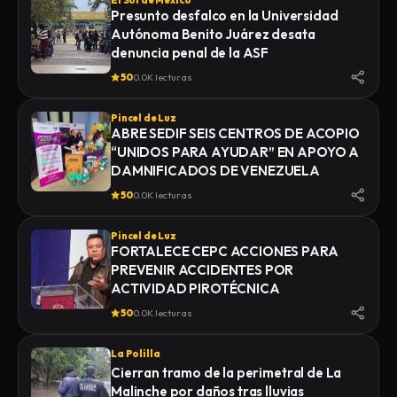
El Sol de México
Presunto desfalco en la Universidad
Autónoma Benito Juárez desata
denuncia penal de la ASF
50
0.0K lecturas
Pincel de Luz
ABRE SEDIF SEIS CENTROS DE ACOPIO
“UNIDOS PARA AYUDAR” EN APOYO A
DAMNIFICADOS DE VENEZUELA
50
0.0K lecturas
Pincel de Luz
FORTALECE CEPC ACCIONES PARA
PREVENIR ACCIDENTES POR
ACTIVIDAD PIROTÉCNICA
50
0.0K lecturas
La Polilla
Cierran tramo de la perimetral de La
Malinche por daños tras lluvias