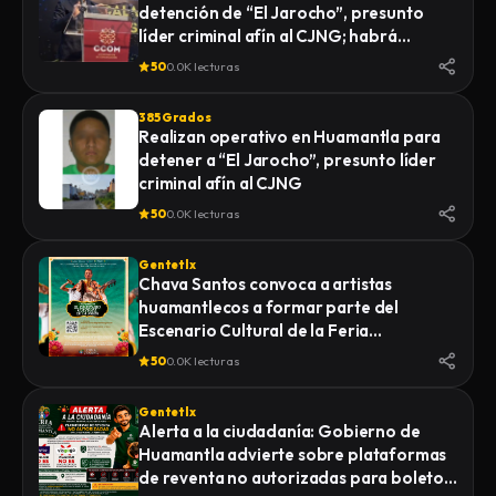
detención de “El Jarocho”, presunto
LA FISCALÍA GENERAL DE JUSTICIA DEL
líder criminal afín al CJNG; habrá
ESTADO (FGJE) INICIÓ UNA CARPETA DE
vigilancia 48 horas en Huamantla
INVESTIGACIÓN POR EL DELITO DE
50
0.0K lecturas
HOMICIDIO CALIFICADO EN CONTRA DE
QUIEN O QUIENES RESULTEN
385 Grados
RESPONSABLES
Realizan operativo en Huamantla para
detener a “El Jarocho”, presunto líder
criminal afín al CJNG
50
0.0K lecturas
Gentetlx
Chava Santos convoca a artistas
huamantlecos a formar parte del
Escenario Cultural de la Feria
Internacional del Arte Efímero y la Dalia
50
0.0K lecturas
2026
Gentetlx
Alerta a la ciudadanía: Gobierno de
Huamantla advierte sobre plataformas
de reventa no autorizadas para boletos