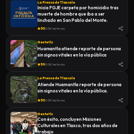
La Prensa de Tlaxcala
Inicia FGJE carpeta por homicidio tras
muerte de hombre que iba a ser
linchado en San Pablo del Monte.
50
0.0K lecturas
Gentetlx
Huamantla atiende reporte de persona
sin signos vitales en la vía pública
50
0.0K lecturas
La Prensa de Tlaxcala
Atiende Huamantla reporte de persona
sin signos vitales en la vía pública.
50
0.0K lecturas
Gentetlx
Con éxito, concluyen Misiones
Culturales en Tlaxco, tras dos años de
trabajo