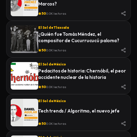
Marcos?
50
0.0K lecturas
El Sol de Tlaxcala
¿Quién fue Tomás Méndez, el
compositor de Cucurrucucú paloma?
50
0.0K lecturas
El Sol de México
Pedacitos de historia: Chernóbil, el peor
accidente nuclear de la historia
50
0.0K lecturas
El Sol de México
Tech trends / Algoritmo, el nuevo jefe
50
0.0K lecturas