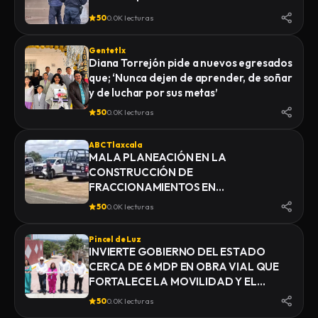
50
0.0K lecturas
Gentetlx
Diana Torrejón pide a nuevos egresados
que; ‘Nunca dejen de aprender, de soñar
y de luchar por sus metas’
50
0.0K lecturas
ABC Tlaxcala
MALA PLANEACIÓN EN LA
CONSTRUCCIÓN DE
FRACCIONAMIENTOS EN
YAUHQUEMEHCAN GENERA QUE
50
0.0K lecturas
COLAPSEN DRENAJES
Pincel de Luz
INVIERTE GOBIERNO DEL ESTADO
CERCA DE 6 MDP EN OBRA VIAL QUE
FORTALECE LA MOVILIDAD Y EL
DESARROLLO DE YAUHQUEMEHCAN
50
0.0K lecturas