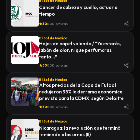
El Sol de México
Cáncer de cabeza y cuello, actuar a
tiempo
50
0.0K lecturas
El Sol de México
Hojas de papel volando / “Ya estarás,
jabón de olor, ni que perfumaras
tanto…”
50
0.0K lecturas
El Sol de México
Altos precios de la Copa de Futbol
redujeron 35% la derrama económica
prevista para la CDMX, según Deloitte
50
0.0K lecturas
El Sol de México
Nicaragua: la revolución que terminó
temiendo a las urnas (II)