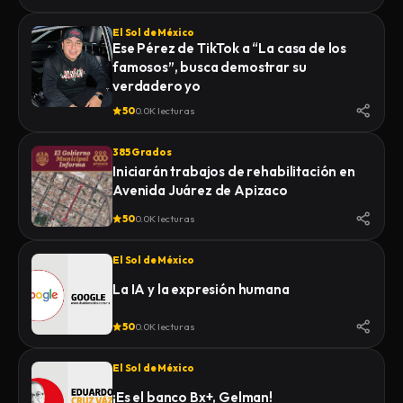
El Sol de México
Ese Pérez de TikTok a “La casa de los
famosos”, busca demostrar su
verdadero yo
50
0.0K lecturas
385 Grados
Iniciarán trabajos de rehabilitación en
Avenida Juárez de Apizaco
50
0.0K lecturas
El Sol de México
La IA y la expresión humana
50
0.0K lecturas
El Sol de México
¡Es el banco Bx+, Gelman!