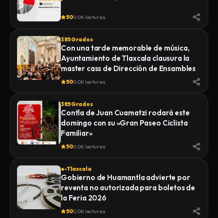
50
0.0K lecturas
385 Grados
Con una tarde memorable de música,
Ayuntamiento de Tlaxcala clausura la
master cass de Dirección de Ensambles
50
0.0K lecturas
385 Grados
Contla de Juan Cuamatzi rodará este
domingo con su «Gran Paseo Ciclista
Familiar»
50
0.0K lecturas
e-Tlaxcala
Gobierno de Huamantla advierte por
reventa no autorizada para boletos de
la Feria 2026
50
0.0K lecturas