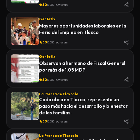
50
0.0K lecturas
Gentetlx
Mayores oportunidades laborales en la
Feria del Empleo en Tlaxco
50
0.0K lecturas
Gentetlx
Observan a hermano de Fiscal General
por más de 1.05 MDP
50
0.0K lecturas
La Prensa de Tlaxcala
Cada obra en Tlaxco, representa un
paso más hacía el desarrollo y bienestar
de las familias.
50
0.0K lecturas
La Prensa de Tlaxcala