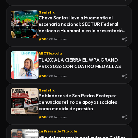
Gentetlx
Chava Santos lleva a Huamantla al
escenario nacional; SECTUR Federal
destaca a Huamantla en la presentación
de su feria 2026
50
0.0K lecturas
ABC Tlaxcala
TLAXCALA CIERRA EL WPA GRAND
PRIX 2026 CON CUATRO MEDALLAS
50
0.0K lecturas
Gentetlx
Pobladores de San Pedro Ecatepec
denuncias retiro de apoyos sociales
como medida de presión
50
0.0K lecturas
La Prensa de Tlaxcala
Hijo del secretario particular de Cuéllar