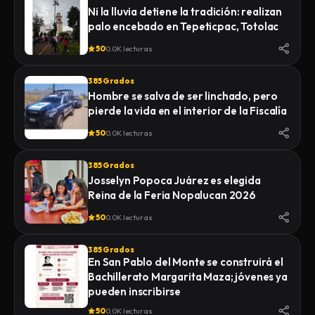
Ni la lluvia detiene la tradición: realizan
palo encebado en Tepeticpac, Totolac
50
0.0K lecturas
385 Grados
Hombre se salva de ser linchado, pero
pierde la vida en el interior de la Fiscalía
50
0.0K lecturas
385 Grados
Josselyn Popoca Juárez es elegida
Reina de la Feria Nopalucan 2026
50
0.0K lecturas
385 Grados
En San Pablo del Monte se construirá el
Bachillerato Margarita Maza; jóvenes ya
pueden inscribirse
50
0.0K lecturas