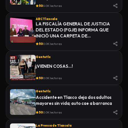
50
0.0K lecturas
ABC Tlaxcala
LA FISCALÍA GENERAL DE JUSTICIA
DEL ESTADO (FGJE) INFORMA QUE
INICIÓ UNA CARPETA DE
INVESTIGACIÓN POR EL DELITO DE
50
0.0K lecturas
HOMICIDIO, DERIVADO DEL
FALLECIMIENTO DE UN HOMBRE
Gentetlx
MIENTRAS ERA TRASLADADO POR
ELEMENTOS DE LA POLICÍA MUNICIPAL
¡VIENEN COSAS…!
DE SAN PABLO DEL MONTE AL
INSTITUTO DE CIENCIAS FORENSES
50
0.0K lecturas
(INCIFO), DONDE SE REALIZARÍAN EL
CERTIFICADO MÉDICO
Gentetlx
CORRESPONDIENTE
Accidente en Tlaxco deja dos adultos
mayores sin vida; auto cae a barranca
50
0.0K lecturas
La Prensa de Tlaxcala