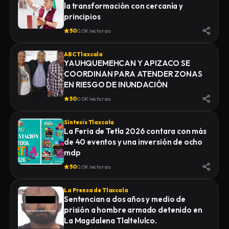
la transformación con cercanía y
principios
50
0.0K lecturas
ABC Tlaxcala
YAUHQUEMEHCAN Y APIZACO SE
COORDINAN PARA ATENDER ZONAS
EN RIESGO DE INUNDACIÓN
50
0.0K lecturas
Síntesis Tlaxcala
La Feria de Tetla 2026 contara con más
de 40 eventos y una inversión de ocho
mdp
50
0.0K lecturas
La Prensa de Tlaxcala
Sentencian a dos años y medio de
prisión a hombre armado detenido en
La Magdalena Tlaltelulco.