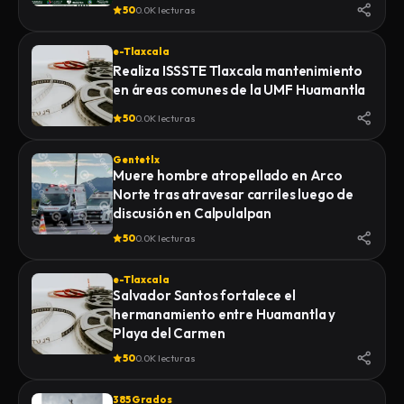
de la Feria 2026
50
0.0K lecturas
e-Tlaxcala
Realiza ISSSTE Tlaxcala mantenimiento
en áreas comunes de la UMF Huamantla
50
0.0K lecturas
Gentetlx
Muere hombre atropellado en Arco
Norte tras atravesar carriles luego de
discusión en Calpulalpan
50
0.0K lecturas
e-Tlaxcala
Salvador Santos fortalece el
hermanamiento entre Huamantla y
Playa del Carmen
50
0.0K lecturas
385 Grados