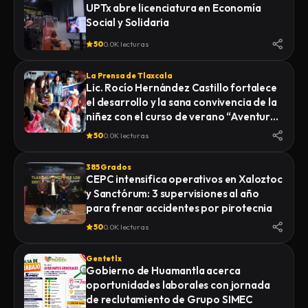
UPTx abre licenciatura en Economía
Social y Solidaria
50
0.0K lecturas
La Prensa de Tlaxcala
Lic. Rocío Hernández Castillo fortalece
el desarrollo y la sana convivencia de la
niñez con el curso de verano “Aventuras
Diferentes”.
50
0.0K lecturas
385 Grados
CEPC intensifica operativos en Xaloztoc
y Sanctórum: 3 supervisiones al año
para frenar accidentes por pirotecnia
50
0.0K lecturas
Gentetlx
Gobierno de Huamantla acerca
oportunidades laborales con jornada
de reclutamiento de Grupo SIMEC