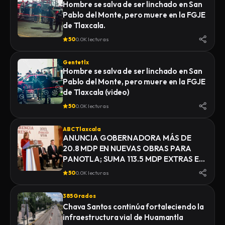
Hombre se salva de ser linchado en San
Pablo del Monte, pero muere en la FGJE
de Tlaxcala.
50
0.0K lecturas
Gentetlx
Hombre se salva de ser linchado en San
Pablo del Monte, pero muere en la FGJE
de Tlaxcala (video)
50
0.0K lecturas
ABC Tlaxcala
ANUNCIA GOBERNADORA MÁS DE
20.8 MDP EN NUEVAS OBRAS PARA
PANOTLA; SUMA 113.5 MDP EXTRAS EN
INFRAESTRUCTURA
50
0.0K lecturas
385 Grados
Chava Santos continúa fortaleciendo la
infraestructura vial de Huamantla