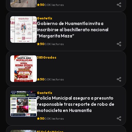
50
0.0K lecturas
Gentetlx
Gobierno de Huamantla invita a
inscribirse al bachillerato nacional
“Margarita Maza”
50
0.0K lecturas
385 Grados
50
0.0K lecturas
Gentetlx
Policía Municipal asegura a presunto
responsable tras reporte de robo de
motocicleta en Huamantla
50
0.0K lecturas