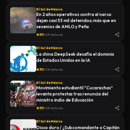
El Sol de México
En 2 años operativos contra el narco
dejan casi 53 mil detenidos; más que en
sexenios de AMLO y Peña
50
0.0K lecturas
El Sol de México
La china DeepSeek desafía el dominio
de Estados Unidos en la IA
50
0.0K lecturas
El Sol de México
Movimiento estudiantil “Cucarachas”
levanta protestas tras renuncia del
ministro indio de Educación
50
0.0K lecturas
El Sol de México
Disco duro / ¿Subcomandante o Capitán