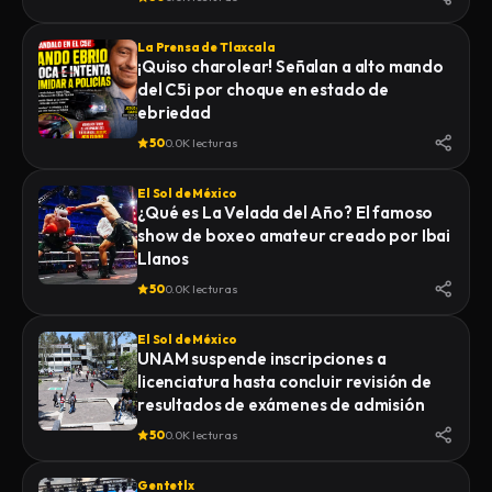
La Prensa de Tlaxcala
¡Quiso charolear! Señalan a alto mando
del C5i por choque en estado de
ebriedad
50
0.0K lecturas
El Sol de México
¿Qué es La Velada del Año? El famoso
show de boxeo amateur creado por Ibai
Llanos
50
0.0K lecturas
El Sol de México
UNAM suspende inscripciones a
licenciatura hasta concluir revisión de
resultados de exámenes de admisión
50
0.0K lecturas
Gentetlx