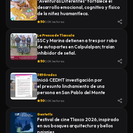
“Aventuras Diferentes” fortalece el
desarrollo emocional, cognitivo y físico
de la niñez huamantleca.
50
0.0K lecturas
La Prensa de Tlaxcala
SSC y Marina detienen a tres por robo
de autopartes en Calpulalpan; traían
inhibidor de señal.
50
0.0K lecturas
385 Grados
Inició CEDHT investigación por
el presunto linchamiento de una
persona en San Pablo del Monte
50
0.0K lecturas
Gentetlx
Festival de cine Tlaxco 2026, inspirado
en sus bosques arquitectura y bellos
paisajes