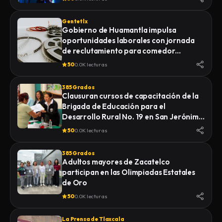
Gentetlx
Gobierno de Huamantla impulsa
oportunidades laborales con jornada
de reclutamiento para comedor
industrial
50
0.0K lecturas
385 Grados
Clausuran cursos de capacitación de la
Brigada de Educación para el
Desarrollo Rural No. 19 en San Jerónimo
Zacualpan
50
0.0K lecturas
385 Grados
Adultos mayores de Zacatelco
participan en las Olimpiadas Estatales
de Oro
50
0.0K lecturas
La Prensa de Tlaxcala