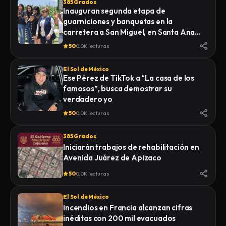
385 Grados
Inauguran segunda etapa de
guarniciones y banquetas en la
carretera a San Miguel, en Santa Ana
Nopalucan
50
0.0K lecturas
El Sol de México
Ese Pérez de TikTok a “La casa de los
famosos”, busca demostrar su
verdadero yo
50
0.0K lecturas
385 Grados
Iniciarán trabajos de rehabilitación en
Avenida Juárez de Apizaco
50
0.0K lecturas
El Sol de México
Incendios en Francia alcanzan cifras
inéditas con 200 mil evacuados