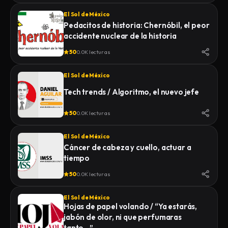
El Sol de México
Pedacitos de historia: Chernóbil, el peor
accidente nuclear de la historia
50
0.0K lecturas
El Sol de México
Tech trends / Algoritmo, el nuevo jefe
50
0.0K lecturas
El Sol de México
Cáncer de cabeza y cuello, actuar a
tiempo
50
0.0K lecturas
El Sol de México
Hojas de papel volando / “Ya estarás,
jabón de olor, ni que perfumaras
tanto…”