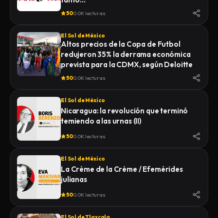
50
0.0K lecturas
El Sol de México
Altos precios de la Copa de Futbol
redujeron 35% la derrama económica
prevista para la CDMX, según Deloitte
50
0.0K lecturas
El Sol de México
Nicaragua: la revolución que terminó
temiendo a las urnas (II)
50
0.0K lecturas
El Sol de México
La Crème de la Crème / Efemérides
julianas
50
0.0K lecturas
El Sol de Tlaxcala