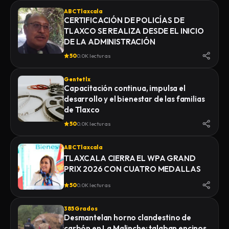
ABC Tlaxcala
CERTIFICACIÓN DE POLICÍAS DE
TLAXCO SE REALIZA DESDE EL INICIO
DE LA ADMINISTRACIÓN
50
0.0K lecturas
Gentetlx
Capacitación continua, impulsa el
desarrollo y el bienestar de las familias
de Tlaxco
50
0.0K lecturas
ABC Tlaxcala
TLAXCALA CIERRA EL WPA GRAND
PRIX 2026 CON CUATRO MEDALLAS
50
0.0K lecturas
385 Grados
Desmantelan horno clandestino de
carbón en La Malinche; talaban encinos