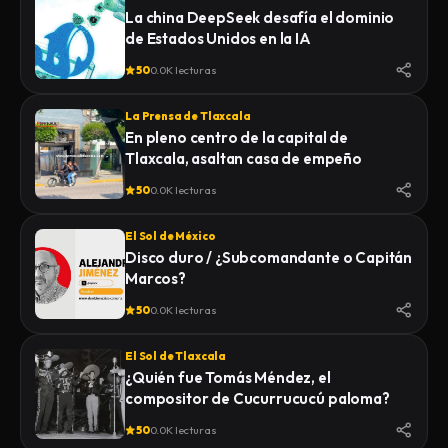
La china DeepSeek desafía el dominio
de Estados Unidos en la IA
50
0.0K lecturas
La Prensa de Tlaxcala
En pleno centro de la capital de
Tlaxcala, asaltan casa de empeño
50
0.0K lecturas
El Sol de México
Disco duro / ¿Subcomandante o Capitán
Marcos?
50
0.0K lecturas
El Sol de Tlaxcala
¿Quién fue Tomás Méndez, el
compositor de Cucurrucucú paloma?
50
0.0K lecturas