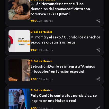
Julián Hernández estrena “Los
demonios del amanecer” cinta con
romance LGBT+ juvenil
50
0.0K lecturas
El Sol de México
Mi mamá y el sexo / Cuando los derechos
sexuales cruzan fronteras
50
0.0K lecturas
El Sol de México
Sebastián Dante se integra a “Amigos
intocables” en función especial
50
0.0K lecturas
El Sol de México
Paty Cantú le canta a los narcisistas, se
inspira en una historia real
50
0.0K lecturas