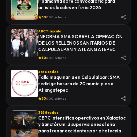
Huamantla abre convocatoria para
artistas locales en feria 2026
50
0.0K lecturas
ABC Tlaxcala
INFORMA SMA SOBRE LA OPERACIÓN
DE LOS RELLENOS SANITARIOS DE
CALPULALPAN Y ATLANGATEPEC
50
0.0K lecturas
385 Grados
Falla maquinaria en Calpulalpan: SMA
redirige basura de 20 municipios a
Atlangatepec
50
0.0K lecturas
385 Grados
CEPC intensifica operativos en Xaloztoc
y Sanctórum: 3 supervisiones al año
para frenar accidentes por pirotecnia