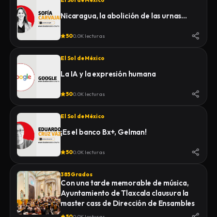
El Sol de México
Nicaragua, la abolición de las urnas…
50
0.0K lecturas
El Sol de México
La IA y la expresión humana
50
0.0K lecturas
El Sol de México
¡Es el banco Bx+, Gelman!
50
0.0K lecturas
385 Grados
Con una tarde memorable de música,
Ayuntamiento de Tlaxcala clausura la
master cass de Dirección de Ensambles
50
0.0K lecturas