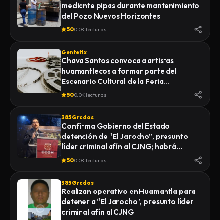
mediante pipas durante mantenimiento
LA 
del Pozo Nuevos Horizontes
EST
IN
50
0.0K lecturas
HO
QU
Gentetlx
RE
Chava Santos convoca a artistas
huamantlecos a formar parte del
Escenario Cultural de la Feria
Internacional del Arte Efímero y la Dalia
50
0.0K lecturas
2026
385 Grados
Confirma Gobierno del Estado
detención de “El Jarocho”, presunto
líder criminal afín al CJNG; habrá
vigilancia 48 horas en Huamantla
50
0.0K lecturas
385 Grados
Realizan operativo en Huamantla para
detener a “El Jarocho”, presunto líder
criminal afín al CJNG