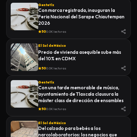
Gentetlx
Con marca registrada, inauguran la
Feria Nacional del Sarape Chiautempan
2026
50
0.0K lecturas
El Sol de México
Precio de vivienda asequible sube más
del 10% en CDMX
50
0.0K lecturas
Gentetlx
Con una tarde memorable de música,
ayuntamiento de Tlaxcala clausura la
máster class de dirección de ensambles
50
0.0K lecturas
El Sol de México
Del calzado para bebés a los
narcolaboratorios: los negocios que