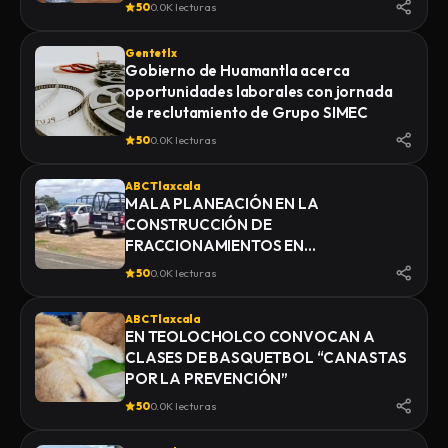
50
0.0K lecturas
Gentetlx
Gobierno de Huamantla acerca
oportunidades laborales con jornada
de reclutamiento de Grupo SIMEC
50
0.0K lecturas
ABC Tlaxcala
MALA PLANEACIÓN EN LA
CONSTRUCCIÓN DE
FRACCIONAMIENTOS EN
YAUHQUEMEHCAN GENERA QUE
50
0.0K lecturas
COLAPSEN DRENAJES
ABC Tlaxcala
EN TEOLOCHOLCO CONVOCAN A
CLASES DE BASQUETBOL “CANASTAS
POR LA PREVENCIÓN”
50
0.0K lecturas