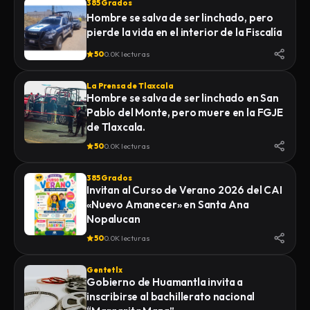
385 Grados
Hombre se salva de ser linchado, pero
pierde la vida en el interior de la Fiscalía
50
0.0K lecturas
La Prensa de Tlaxcala
Hombre se salva de ser linchado en San
Pablo del Monte, pero muere en la FGJE
de Tlaxcala.
50
0.0K lecturas
385 Grados
Invitan al Curso de Verano 2026 del CAI
«Nuevo Amanecer» en Santa Ana
Nopalucan
50
0.0K lecturas
Gentetlx
Gobierno de Huamantla invita a
inscribirse al bachillerato nacional