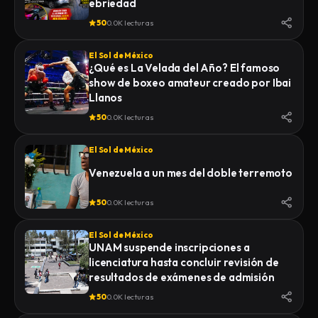
ebriedad
50
0.0K lecturas
El Sol de México
¿Qué es La Velada del Año? El famoso
show de boxeo amateur creado por Ibai
Llanos
50
0.0K lecturas
El Sol de México
Venezuela a un mes del doble terremoto
50
0.0K lecturas
El Sol de México
UNAM suspende inscripciones a
licenciatura hasta concluir revisión de
resultados de exámenes de admisión
50
0.0K lecturas