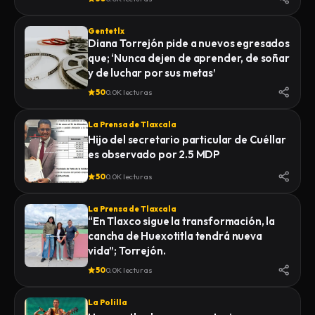
Gentetlx
Diana Torrejón pide a nuevos egresados
que; ‘Nunca dejen de aprender, de soñar
y de luchar por sus metas’
50
0.0K lecturas
La Prensa de Tlaxcala
Hijo del secretario particular de Cuéllar
es observado por 2.5 MDP
50
0.0K lecturas
La Prensa de Tlaxcala
“En Tlaxco sigue la transformación, la
cancha de Huexotitla tendrá nueva
vida”; Torrejón.
50
0.0K lecturas
La Polilla