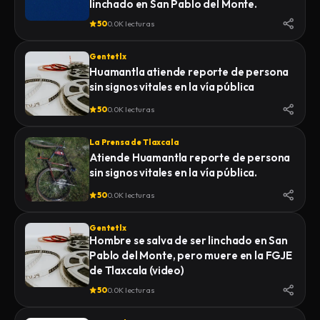
linchado en San Pablo del Monte.
50
0.0K lecturas
Gentetlx
Huamantla atiende reporte de persona
sin signos vitales en la vía pública
50
0.0K lecturas
La Prensa de Tlaxcala
Atiende Huamantla reporte de persona
sin signos vitales en la vía pública.
50
0.0K lecturas
Gentetlx
Hombre se salva de ser linchado en San
Pablo del Monte, pero muere en la FGJE
de Tlaxcala (video)
50
0.0K lecturas