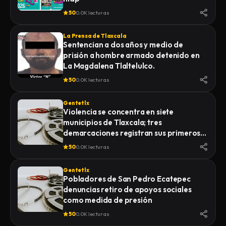
50
0.0K lecturas
La Prensa de Tlaxcala
Sentencian a dos años y medio de
prisión a hombre armado detenido en
La Magdalena Tlaltelulco.
50
0.0K lecturas
Gentetlx
Violencia se concentra en siete
municipios de Tlaxcala; tres
demarcaciones registran sus primeros
homicidios de 2026
50
0.0K lecturas
Gentetlx
Pobladores de San Pedro Ecatepec
denuncias retiro de apoyos sociales
como medida de presión
50
0.0K lecturas