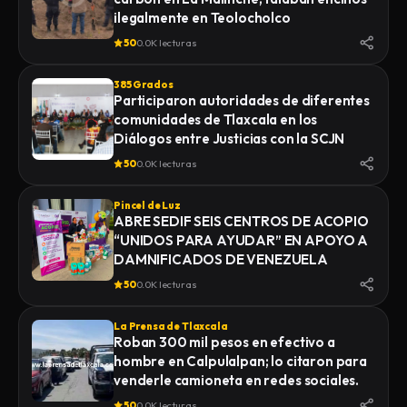
ilegalmente en Teolocholco
50
0.0K lecturas
385 Grados
Participaron autoridades de diferentes
comunidades de Tlaxcala en los
Diálogos entre Justicias con la SCJN
50
0.0K lecturas
Pincel de Luz
ABRE SEDIF SEIS CENTROS DE ACOPIO
“UNIDOS PARA AYUDAR” EN APOYO A
DAMNIFICADOS DE VENEZUELA
50
0.0K lecturas
La Prensa de Tlaxcala
Roban 300 mil pesos en efectivo a
hombre en Calpulalpan; lo citaron para
venderle camioneta en redes sociales.
50
0.0K lecturas