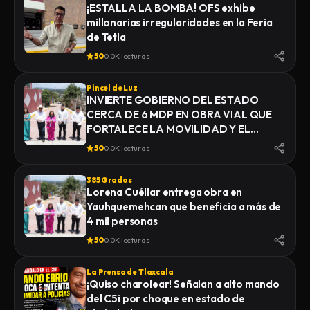
¡ESTALLA LA BOMBA! OFS exhibe
millonarias irregularidades en la Feria
de Tetla
50
0.0K lecturas
Pincel de Luz
INVIERTE GOBIERNO DEL ESTADO
CERCA DE 6 MDP EN OBRA VIAL QUE
FORTALECE LA MOVILIDAD Y EL
DESARROLLO DE YAUHQUEMEHCAN
50
0.0K lecturas
385 Grados
Lorena Cuéllar entrega obra en
Yauhquemehcan que beneficia a más de
4 mil personas
50
0.0K lecturas
La Prensa de Tlaxcala
¡Quiso charolear! Señalan a alto mando
del C5i por choque en estado de