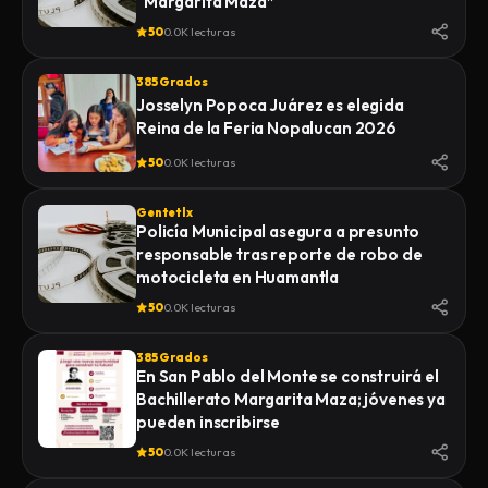
“Margarita Maza”
50
0.0K lecturas
385 Grados
Josselyn Popoca Juárez es elegida
Reina de la Feria Nopalucan 2026
50
0.0K lecturas
Gentetlx
Policía Municipal asegura a presunto
responsable tras reporte de robo de
motocicleta en Huamantla
50
0.0K lecturas
385 Grados
En San Pablo del Monte se construirá el
Bachillerato Margarita Maza; jóvenes ya
pueden inscribirse
50
0.0K lecturas