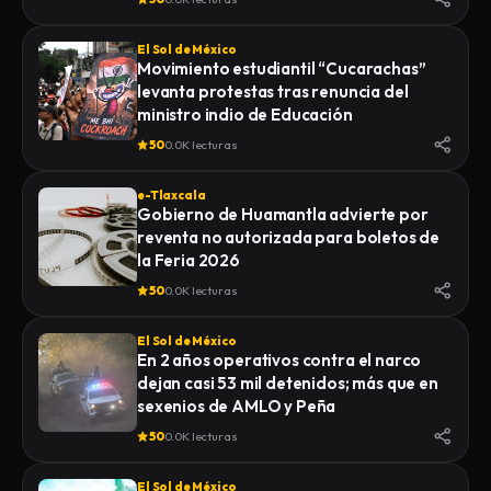
El Sol de México
Movimiento estudiantil “Cucarachas”
levanta protestas tras renuncia del
ministro indio de Educación
50
0.0K lecturas
e-Tlaxcala
Gobierno de Huamantla advierte por
reventa no autorizada para boletos de
la Feria 2026
50
0.0K lecturas
El Sol de México
En 2 años operativos contra el narco
dejan casi 53 mil detenidos; más que en
sexenios de AMLO y Peña
50
0.0K lecturas
El Sol de México