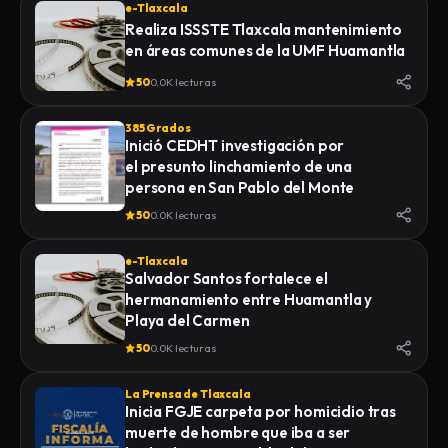
e-Tlaxcala
Realiza ISSSTE Tlaxcala mantenimiento
en áreas comunes de la UMF Huamantla
50
0.0K lecturas
385 Grados
Inició CEDHT investigación por
el presunto linchamiento de una
persona en San Pablo del Monte
50
0.0K lecturas
e-Tlaxcala
Salvador Santos fortalece el
hermanamiento entre Huamantla y
Playa del Carmen
50
0.0K lecturas
La Prensa de Tlaxcala
Inicia FGJE carpeta por homicidio tras
muerte de hombre que iba a ser