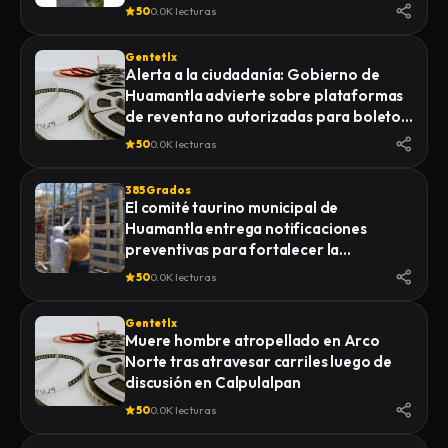
50
0.0K lecturas
Gentetlx
Alerta a la ciudadanía: Gobierno de
Huamantla advierte sobre plataformas
de reventa no autorizadas para boletos
de la Feria 2026
50
0.0K lecturas
385 Grados
El comité taurino municipal de
Huamantla entrega notificaciones
preventivas para fortalecer la
seguridad de la Huamantlada 2026
50
0.0K lecturas
Gentetlx
Muere hombre atropellado en Arco
Norte tras atravesar carriles luego de
discusión en Calpulalpan
50
0.0K lecturas