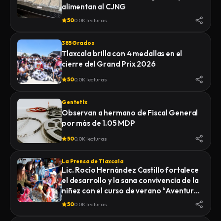
alimentan al CJNG
50
0.0K lecturas
385 Grados
Tlaxcala brilla con 4 medallas en el
cierre del Grand Prix 2026
50
0.0K lecturas
Gentetlx
Observan a hermano de Fiscal General
por más de 1.05 MDP
50
0.0K lecturas
La Prensa de Tlaxcala
Lic. Rocío Hernández Castillo fortalece
el desarrollo y la sana convivencia de la
niñez con el curso de verano “Aventuras
Diferentes”.
50
0.0K lecturas