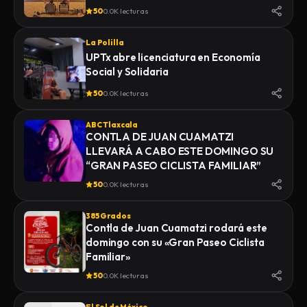
50
0.0K lecturas
La Polilla
UPTx abre licenciatura en Economía
Social y Solidaria
50
0.0K lecturas
ABC Tlaxcala
CONTLA DE JUAN CUAMATZI
LLEVARÁ A CABO ESTE DOMINGO SU
“GRAN PASEO CICLISTA FAMILIAR”
50
0.0K lecturas
385 Grados
Contla de Juan Cuamatzi rodará este
domingo con su «Gran Paseo Ciclista
Familiar»
50
0.0K lecturas