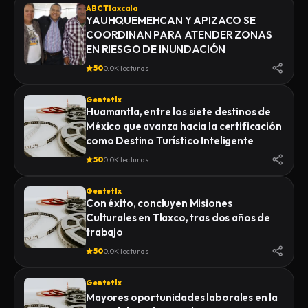
ABC Tlaxcala
YAUHQUEMEHCAN Y APIZACO SE
COORDINAN PARA ATENDER ZONAS
EN RIESGO DE INUNDACIÓN
50
0.0K lecturas
Gentetlx
Huamantla, entre los siete destinos de
México que avanza hacia la certificación
como Destino Turístico Inteligente
50
0.0K lecturas
Gentetlx
Con éxito, concluyen Misiones
Culturales en Tlaxco, tras dos años de
trabajo
50
0.0K lecturas
Gentetlx
Mayores oportunidades laborales en la