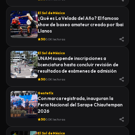
El Sol de México
¿Qué es La Velada del Año? El famoso
show de boxeo amateur creado por Ibai
Llanos
50
0.0K lecturas
El Sol de México
UNAM suspende inscripciones a
licenciatura hasta concluir revisión de
resultados de exámenes de admisión
50
0.0K lecturas
Gentetlx
Con marca registrada, inauguran la
Feria Nacional del Sarape Chiautempan
2026
50
0.0K lecturas
El Sol de México