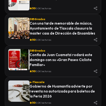
50
0.0K lecturas
385 Grados
Con una tarde memorable de música,
Ayuntamiento de Tlaxcala clausura la
master cass de Dirección de Ensambles
50
0.0K lecturas
385 Grados
Contla de Juan Cuamatzi rodará este
domingo con su «Gran Paseo Ciclista
Familiar»
50
0.0K lecturas
e-Tlaxcala
Gobierno de Huamantla advierte por
reventa no autorizada para boletos de
la Feria 2026
50
0.0K lecturas