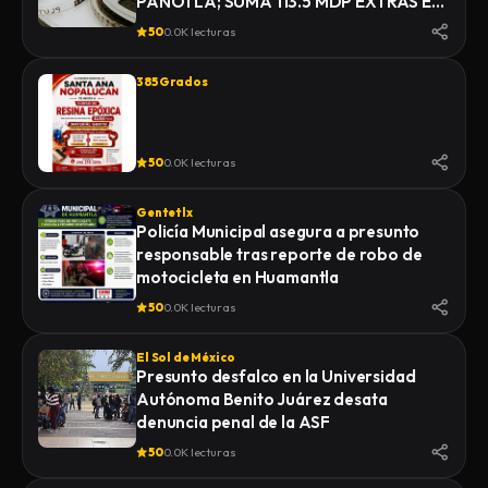
PANOTLA; SUMA 113.5 MDP EXTRAS EN
INFRAESTRUCTURA
50
0.0K lecturas
385 Grados
50
0.0K lecturas
Gentetlx
Policía Municipal asegura a presunto
responsable tras reporte de robo de
motocicleta en Huamantla
50
0.0K lecturas
El Sol de México
Presunto desfalco en la Universidad
Autónoma Benito Juárez desata
denuncia penal de la ASF
50
0.0K lecturas