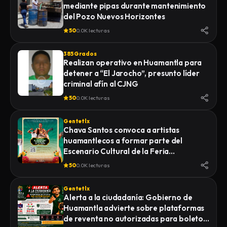
mediante pipas durante mantenimiento
LA FISCALÍA GENERAL DE JUSTICIA DEL
del Pozo Nuevos Horizontes
ESTADO (FGJE) INICIÓ UNA CARPETA DE
INVESTIGACIÓN POR EL DELITO DE
50
0.0K lecturas
HOMICIDIO CALIFICADO EN CONTRA DE
QUIEN O QUIENES RESULTEN
385 Grados
RESPONSABLES
Realizan operativo en Huamantla para
detener a “El Jarocho”, presunto líder
criminal afín al CJNG
50
0.0K lecturas
Gentetlx
Chava Santos convoca a artistas
huamantlecos a formar parte del
Escenario Cultural de la Feria
Internacional del Arte Efímero y la Dalia
50
0.0K lecturas
2026
Gentetlx
Alerta a la ciudadanía: Gobierno de
Huamantla advierte sobre plataformas
de reventa no autorizadas para boletos