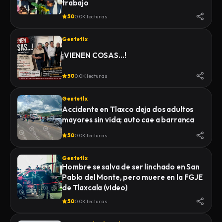
trabajo
50
0.0K lecturas
Gentetlx
¡VIENEN COSAS…!
50
0.0K lecturas
Gentetlx
Accidente en Tlaxco deja dos adultos
mayores sin vida; auto cae a barranca
50
0.0K lecturas
Gentetlx
Hombre se salva de ser linchado en San
Pablo del Monte, pero muere en la FGJE
de Tlaxcala (video)
50
0.0K lecturas