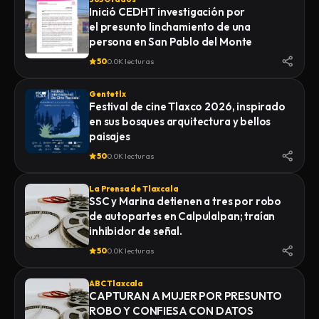
Inició CEDHT investigación por
el presunto linchamiento de una
persona en San Pablo del Monte
50
0.0K lecturas
Gentetlx
Festival de cine Tlaxco 2026, inspirado
en sus bosques arquitectura y bellos
paisajes
50
0.0K lecturas
La Prensa de Tlaxcala
SSC y Marina detienen a tres por robo
de autopartes en Calpulalpan; traían
inhibidor de señal.
50
0.0K lecturas
ABC Tlaxcala
CAPTURAN A MUJER POR PRESUNTO
ROBO Y CONFIESA CON DATOS