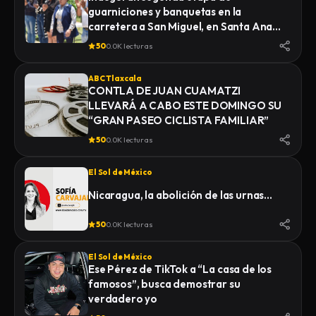
guarniciones y banquetas en la
carretera a San Miguel, en Santa Ana
Nopalucan
50
0.0K lecturas
ABC Tlaxcala
CONTLA DE JUAN CUAMATZI
LLEVARÁ A CABO ESTE DOMINGO SU
“GRAN PASEO CICLISTA FAMILIAR”
50
0.0K lecturas
El Sol de México
Nicaragua, la abolición de las urnas…
50
0.0K lecturas
El Sol de México
Ese Pérez de TikTok a “La casa de los
famosos”, busca demostrar su
verdadero yo