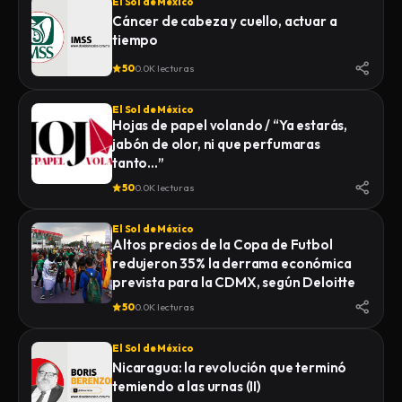
El Sol de México
Cáncer de cabeza y cuello, actuar a
tiempo
50
0.0K lecturas
El Sol de México
Hojas de papel volando / “Ya estarás,
jabón de olor, ni que perfumaras
tanto…”
50
0.0K lecturas
El Sol de México
Altos precios de la Copa de Futbol
redujeron 35% la derrama económica
prevista para la CDMX, según Deloitte
50
0.0K lecturas
El Sol de México
Nicaragua: la revolución que terminó
temiendo a las urnas (II)