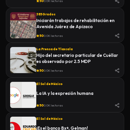
50
0.0K lecturas
385 Grados
Iniciarán trabajos de rehabilitación en
Avenida Juárez de Apizaco
50
0.0K lecturas
La Prensa de Tlaxcala
Hijo del secretario particular de Cuéllar
es observado por 2.5 MDP
50
0.0K lecturas
El Sol de México
La IA y la expresión humana
50
0.0K lecturas
El Sol de México
¡Es el banco Bx+, Gelman!