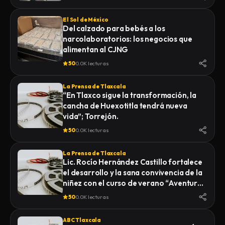
El Sol de México
Del calzado para bebés a los
narcolaboratorios: los negocios que
alimentan al CJNG
50
0.0K lecturas
La Prensa de Tlaxcala
“En Tlaxco sigue la transformación, la
cancha de Huexotitla tendrá nueva
vida”; Torrejón.
50
0.0K lecturas
La Prensa de Tlaxcala
Lic. Rocío Hernández Castillo fortalece
el desarrollo y la sana convivencia de la
niñez con el curso de verano “Aventuras
Diferentes”.
50
0.0K lecturas
ABC Tlaxcala