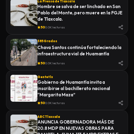
La Prensa de Tlaxcala
Hombre se salva de ser linchado en San
Pablo del Monte, pero muere en la FGJE
de Tlaxcala.
50
0.0K lecturas
385 Grados
Chava Santos continúa fortaleciendo la
infraestructura vial de Huamantla
50
0.0K lecturas
Gentetlx
Gobierno de Huamantla invita a
inscribirse al bachillerato nacional
“Margarita Maza”
50
0.0K lecturas
ABC Tlaxcala
ANUNCIA GOBERNADORA MÁS DE
20.8 MDP EN NUEVAS OBRAS PARA