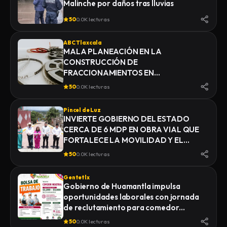
Malinche por daños tras lluvias
50
0.0K lecturas
ABC Tlaxcala
MALA PLANEACIÓN EN LA
CONSTRUCCIÓN DE
FRACCIONAMIENTOS EN
YAUHQUEMEHCAN GENERA QUE
50
0.0K lecturas
COLAPSEN DRENAJES
Pincel de Luz
INVIERTE GOBIERNO DEL ESTADO
CERCA DE 6 MDP EN OBRA VIAL QUE
FORTALECE LA MOVILIDAD Y EL
DESARROLLO DE YAUHQUEMEHCAN
50
0.0K lecturas
Gentetlx
Gobierno de Huamantla impulsa
oportunidades laborales con jornada
de reclutamiento para comedor
industrial
50
0.0K lecturas