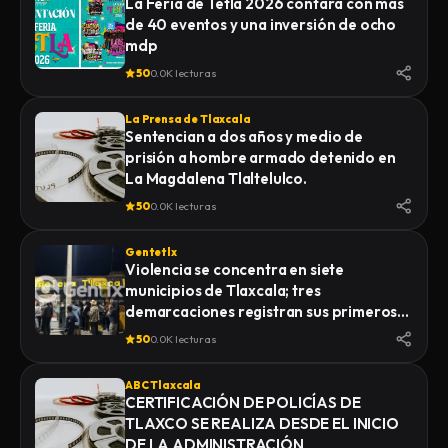
La Feria de Tetla 2026 contara con más
de 40 eventos y una inversión de ocho
mdp
50
0.0K lecturas
La Prensa de Tlaxcala
Sentencian a dos años y medio de
prisión a hombre armado detenido en
La Magdalena Tlaltelulco.
50
0.0K lecturas
Gentetlx
Violencia se concentra en siete
municipios de Tlaxcala; tres
demarcaciones registran sus primeros
homicidios de 2026
50
0.0K lecturas
ABC Tlaxcala
CERTIFICACIÓN DE POLICÍAS DE
TLAXCO SE REALIZA DESDE EL INICIO
DE LA ADMINISTRACIÓN