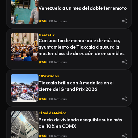
Venezuela a un mes del doble terremoto
50
0.0K lecturas
Gentetlx
Con una tarde memorable de música,
ayuntamiento de Tlaxcala clausura la
máster class de dirección de ensambles
50
0.0K lecturas
385 Grados
Tlaxcala brilla con 4 medallas en el
cierre del Grand Prix 2026
50
0.0K lecturas
El Sol de México
Precio de vivienda asequible sube más
del 10% en CDMX
50
0.0K lecturas