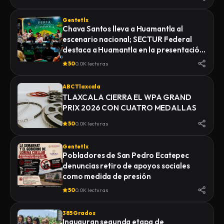
Gentetlx
Chava Santos lleva a Huamantla al
escenario nacional; SECTUR Federal
destaca a Huamantla en la presentación
de su feria 2026
50
0.0K lecturas
ABC Tlaxcala
TLAXCALA CIERRA EL WPA GRAND
PRIX 2026 CON CUATRO MEDALLAS
50
0.0K lecturas
Gentetlx
Pobladores de San Pedro Ecatepec
denuncias retiro de apoyos sociales
como medida de presión
50
0.0K lecturas
385 Grados
Inauguran segunda etapa de