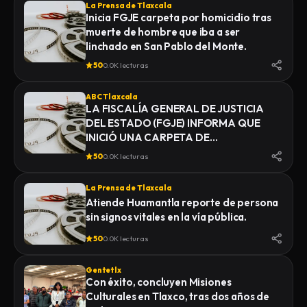
La Prensa de Tlaxcala
Inicia FGJE carpeta por homicidio tras
muerte de hombre que iba a ser
linchado en San Pablo del Monte.
50
0.0K lecturas
ABC Tlaxcala
LA FISCALÍA GENERAL DE JUSTICIA
DEL ESTADO (FGJE) INFORMA QUE
INICIÓ UNA CARPETA DE
INVESTIGACIÓN POR EL DELITO DE
50
0.0K lecturas
HOMICIDIO, DERIVADO DEL
FALLECIMIENTO DE UN HOMBRE
La Prensa de Tlaxcala
MIENTRAS ERA TRASLADADO POR
Atiende Huamantla reporte de persona
ELEMENTOS DE LA POLICÍA MUNICIPAL
sin signos vitales en la vía pública.
DE SAN PABLO DEL MONTE AL
INSTITUTO DE CIENCIAS FORENSES
50
0.0K lecturas
(INCIFO), DONDE SE REALIZARÍAN EL
CERTIFICADO MÉDICO
Gentetlx
CORRESPONDIENTE
Con éxito, concluyen Misiones
Culturales en Tlaxco, tras dos años de