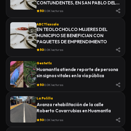
CONTUNDENTES, EN SAN PABLO DEL
MONTE
50
0.0K lecturas
ABC Tlaxcala
EN TEOLOCHOLCO MUJERES DEL
MUNICIPIO SE BENEFICIAN CON
PAQUETES DE EMPRENDIMIENTO
50
0.0K lecturas
Gentetlx
Huamantla atiende reporte de persona
sin signos vitales en la vía pública
50
0.0K lecturas
La Polilla
Avanza rehabilitación de la calle
Roberto Covarrubias en Huamantla
50
0.0K lecturas