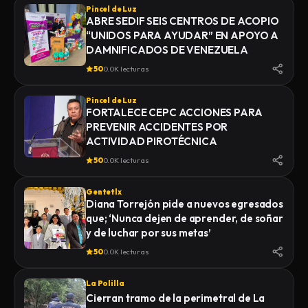
Pincel de Luz
ABRE SEDIF SEIS CENTROS DE ACOPIO
“UNIDOS PARA AYUDAR” EN APOYO A
DAMNIFICADOS DE VENEZUELA
50
0.0K lecturas
Pincel de Luz
FORTALECE CEPC ACCIONES PARA
PREVENIR ACCIDENTES POR
ACTIVIDAD PIROTÉCNICA
50
0.0K lecturas
Gentetlx
Diana Torrejón pide a nuevos egresados
que; ‘Nunca dejen de aprender, de soñar
y de luchar por sus metas’
50
0.0K lecturas
La Polilla
Cierran tramo de la perimetral de La