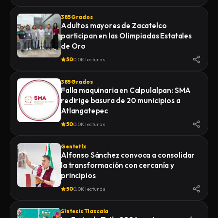
385 Grados
Adultos mayores de Zacatelco
participan en las Olimpiadas Estatales
de Oro
50
0.0K lecturas
385 Grados
Falla maquinaria en Calpulalpan: SMA
redirige basura de 20 municipios a
Atlangatepec
50
0.0K lecturas
Gentetlx
Alfonso Sánchez convoca a consolidar
la transformación con cercanía y
principios
50
0.0K lecturas
Síntesis Tlaxcala