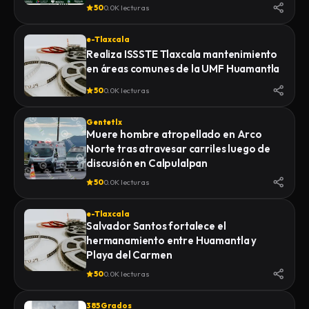
de la Feria 2026
50
0.0K lecturas
e-Tlaxcala
Realiza ISSSTE Tlaxcala mantenimiento
en áreas comunes de la UMF Huamantla
50
0.0K lecturas
Gentetlx
Muere hombre atropellado en Arco
Norte tras atravesar carriles luego de
discusión en Calpulalpan
50
0.0K lecturas
e-Tlaxcala
Salvador Santos fortalece el
hermanamiento entre Huamantla y
Playa del Carmen
50
0.0K lecturas
385 Grados