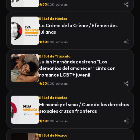
50
0.0K lecturas
El Sol de México
La Crème de la Crème / Efemérides
julianas
50
0.0K lecturas
El Sol de Tlaxcala
Julián Hernández estrena “Los
demonios del amanecer” cinta con
romance LGBT+ juvenil
50
0.0K lecturas
El Sol de México
Mi mamá y el sexo / Cuando los derechos
sexuales cruzan fronteras
50
0.0K lecturas
El Sol de México