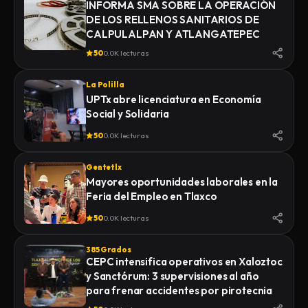
INFORMA SMA SOBRE LA OPERACIÓN
DE LOS RELLENOS SANITARIOS DE
CALPULALPAN Y ATLANGATEPEC
50
0.0K lecturas
La Polilla
UPTx abre licenciatura en Economía
Social y Solidaria
50
0.0K lecturas
Gentetlx
Mayores oportunidades laborales en la
Feria del Empleo en Tlaxco
50
0.0K lecturas
385 Grados
CEPC intensifica operativos en Xaloztoc
y Sanctórum: 3 supervisiones al año
para frenar accidentes por pirotecnia