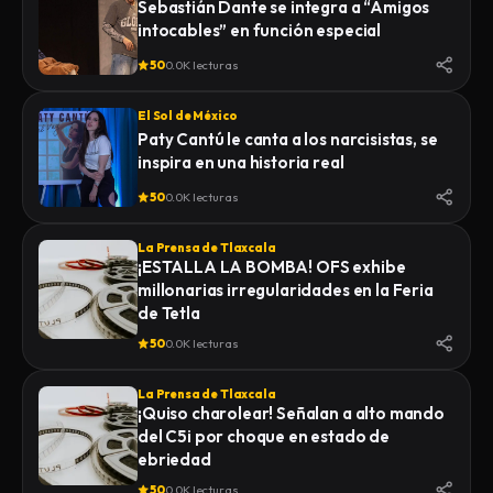
Sebastián Dante se integra a “Amigos
intocables” en función especial
50
0.0K lecturas
El Sol de México
Paty Cantú le canta a los narcisistas, se
inspira en una historia real
50
0.0K lecturas
La Prensa de Tlaxcala
¡ESTALLA LA BOMBA! OFS exhibe
millonarias irregularidades en la Feria
de Tetla
50
0.0K lecturas
La Prensa de Tlaxcala
¡Quiso charolear! Señalan a alto mando
del C5i por choque en estado de
ebriedad
50
0.0K lecturas