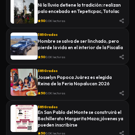
Ni la lluvia detiene la tradición: realizan
palo encebado en Tepeticpac, Totolac
50
0.0K lecturas
385 Grados
Hombre se salva de ser linchado, pero
pierde la vida en el interior de la Fiscalía
50
0.0K lecturas
385 Grados
Josselyn Popoca Juárez es elegida
Reina de la Feria Nopalucan 2026
50
0.0K lecturas
385 Grados
En San Pablo del Monte se construirá el
Bachillerato Margarita Maza; jóvenes ya
pueden inscribirse
50
0.0K lecturas