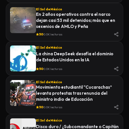
El Sol de México
En 2 años operativos contra el narco
dejan casi 53 mil detenidos; más que en
sexenios de AMLO y Peña
50
0.0K lecturas
El Sol de México
La china DeepSeek desafía el dominio
de Estados Unidos en la IA
50
0.0K lecturas
El Sol de México
Movimiento estudiantil “Cucarachas”
levanta protestas tras renuncia del
ministro indio de Educación
50
0.0K lecturas
El Sol de México
Disco duro / ¿Subcomandante o Capitán