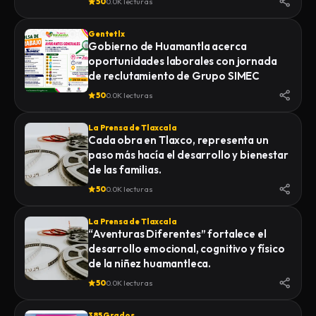
50
0.0K lecturas
Gentetlx
Gobierno de Huamantla acerca
oportunidades laborales con jornada
de reclutamiento de Grupo SIMEC
50
0.0K lecturas
La Prensa de Tlaxcala
Cada obra en Tlaxco, representa un
paso más hacía el desarrollo y bienestar
de las familias.
50
0.0K lecturas
La Prensa de Tlaxcala
“Aventuras Diferentes” fortalece el
desarrollo emocional, cognitivo y físico
de la niñez huamantleca.
50
0.0K lecturas
385 Grados