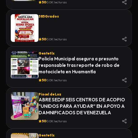
50
0.0K lecturas
385 Grados
50
0.0K lecturas
Gentetlx
Policía Municipal asegura a presunto
responsable tras reporte de robo de
motocicleta en Huamantla
50
0.0K lecturas
Pincel de Luz
ABRE SEDIF SEIS CENTROS DE ACOPIO
“UNIDOS PARA AYUDAR” EN APOYO A
DAMNIFICADOS DE VENEZUELA
50
0.0K lecturas
Gentetlx