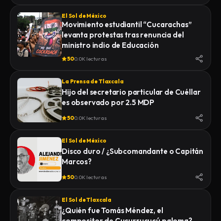
El Sol de México
Movimiento estudiantil “Cucarachas”
levanta protestas tras renuncia del
ministro indio de Educación
50
0.0K lecturas
La Prensa de Tlaxcala
Hijo del secretario particular de Cuéllar
es observado por 2.5 MDP
50
0.0K lecturas
El Sol de México
Disco duro / ¿Subcomandante o Capitán
Marcos?
50
0.0K lecturas
El Sol de Tlaxcala
¿Quién fue Tomás Méndez, el
compositor de Cucurrucucú paloma?