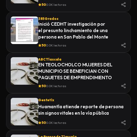
MONTE
50
0.0K lecturas
385 Grados
Inició CEDHT investigación por
el presunto linchamiento de una
persona en San Pablo del Monte
50
0.0K lecturas
ABC Tlaxcala
EN TEOLOCHOLCO MUJERES DEL
MUNICIPIO SE BENEFICIAN CON
PAQUETES DE EMPRENDIMIENTO
50
0.0K lecturas
Gentetlx
Huamantla atiende reporte de persona
sin signos vitales en la vía pública
50
0.0K lecturas
La Prensa de Tlaxcala