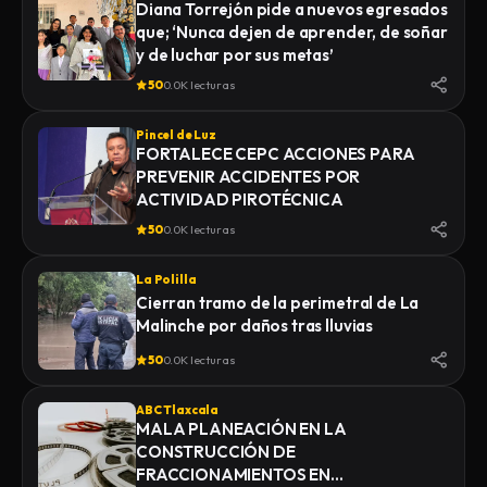
Diana Torrejón pide a nuevos egresados
que; ‘Nunca dejen de aprender, de soñar
y de luchar por sus metas’
50
0.0K lecturas
Pincel de Luz
FORTALECE CEPC ACCIONES PARA
PREVENIR ACCIDENTES POR
ACTIVIDAD PIROTÉCNICA
50
0.0K lecturas
La Polilla
Cierran tramo de la perimetral de La
Malinche por daños tras lluvias
50
0.0K lecturas
ABC Tlaxcala
MALA PLANEACIÓN EN LA
CONSTRUCCIÓN DE
FRACCIONAMIENTOS EN