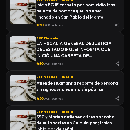
Inicia FGJE carpeta por homicidio tras
muerte de hombre que iba a ser
linchado en San Pablo del Monte.
50
0.0K lecturas
ABC Tlaxcala
LA FISCALÍA GENERAL DE JUSTICIA
DEL ESTADO (FGJE) INFORMA QUE
INICIÓ UNA CARPETA DE
INVESTIGACIÓN POR EL DELITO DE
50
0.0K lecturas
HOMICIDIO, DERIVADO DEL
FALLECIMIENTO DE UN HOMBRE
La Prensa de Tlaxcala
MIENTRAS ERA TRASLADADO POR
Atiende Huamantla reporte de persona
ELEMENTOS DE LA POLICÍA MUNICIPAL
sin signos vitales en la vía pública.
DE SAN PABLO DEL MONTE AL
INSTITUTO DE CIENCIAS FORENSES
50
0.0K lecturas
(INCIFO), DONDE SE REALIZARÍAN EL
CERTIFICADO MÉDICO
La Prensa de Tlaxcala
CORRESPONDIENTE
SSC y Marina detienen a tres por robo
de autopartes en Calpulalpan; traían
inhibidor de señal.