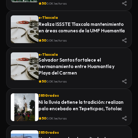
de la Feria 2026
50
0.0K lecturas
e-Tlaxcala
Realiza ISSSTE Tlaxcala mantenimiento
en áreas comunes de la UMF Huamantla
50
0.0K lecturas
e-Tlaxcala
Salvador Santos fortalece el
hermanamiento entre Huamantla y
Playa del Carmen
50
0.0K lecturas
385 Grados
Ni la lluvia detiene la tradición: realizan
palo encebado en Tepeticpac, Totolac
50
0.0K lecturas
385 Grados