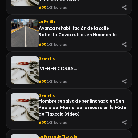
50
0.0K lecturas
La Polilla
Avanza rehabilitación de la calle
Roberto Covarrubias en Huamantla
50
0.0K lecturas
Gentetlx
¡VIENEN COSAS…!
50
0.0K lecturas
Gentetlx
Hombre se salva de ser linchado en San
Pablo del Monte, pero muere en la FGJE
de Tlaxcala (video)
50
0.0K lecturas
La Prensa de Tlaxcala