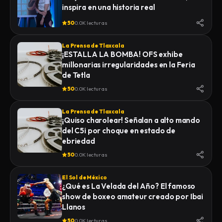
inspira en una historia real
50
0.0K lecturas
La Prensa de Tlaxcala
¡ESTALLA LA BOMBA! OFS exhibe
millonarias irregularidades en la Feria
de Tetla
50
0.0K lecturas
La Prensa de Tlaxcala
¡Quiso charolear! Señalan a alto mando
del C5i por choque en estado de
ebriedad
50
0.0K lecturas
El Sol de México
¿Qué es La Velada del Año? El famoso
show de boxeo amateur creado por Ibai
Llanos
50
0.0K lecturas