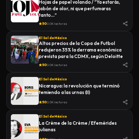
Hojas de papel volando / “Ya estarás,
jabón de olor, ni que perfumaras
tanto…”
50
0.0K lecturas
El Sol de México
Altos precios de la Copa de Futbol
redujeron 35% la derrama económica
prevista para la CDMX, según Deloitte
50
0.0K lecturas
El Sol de México
Nicaragua: la revolución que terminó
temiendo a las urnas (II)
50
0.0K lecturas
El Sol de México
La Crème de la Crème / Efemérides
julianas