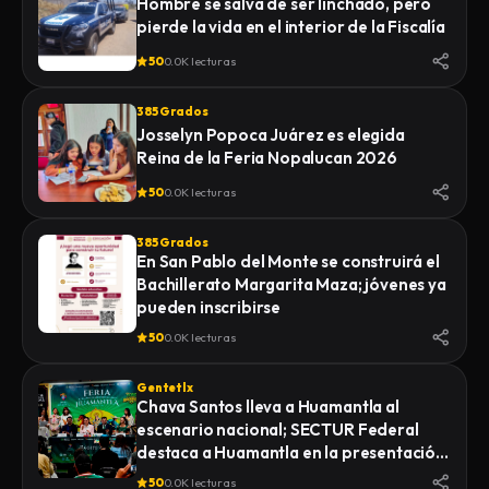
Hombre se salva de ser linchado, pero
pierde la vida en el interior de la Fiscalía
50
0.0K lecturas
385 Grados
Josselyn Popoca Juárez es elegida
Reina de la Feria Nopalucan 2026
50
0.0K lecturas
385 Grados
En San Pablo del Monte se construirá el
Bachillerato Margarita Maza; jóvenes ya
pueden inscribirse
50
0.0K lecturas
Gentetlx
Chava Santos lleva a Huamantla al
escenario nacional; SECTUR Federal
destaca a Huamantla en la presentación
de su feria 2026
50
0.0K lecturas