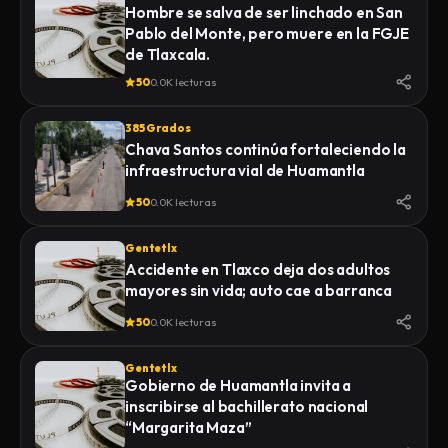
Hombre se salva de ser linchado en San
Pablo del Monte, pero muere en la FGJE
de Tlaxcala.
50
0.0K lecturas
385 Grados
Chava Santos continúa fortaleciendo la
infraestructura vial de Huamantla
50
0.0K lecturas
Gentetlx
Accidente en Tlaxco deja dos adultos
mayores sin vida; auto cae a barranca
50
0.0K lecturas
Gentetlx
Gobierno de Huamantla invita a
inscribirse al bachillerato nacional
“Margarita Maza”