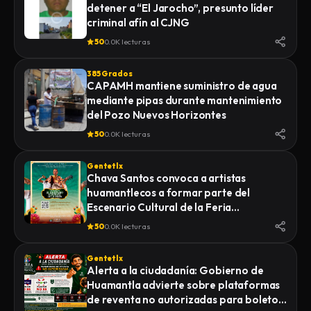
detener a “El Jarocho”, presunto líder
LA FISCALÍA GENERAL DE JUSTICIA DEL
criminal afín al CJNG
ESTADO (FGJE) INICIÓ UNA CARPETA DE
INVESTIGACIÓN POR EL DELITO DE
50
0.0K lecturas
HOMICIDIO CALIFICADO EN CONTRA DE
QUIEN O QUIENES RESULTEN
385 Grados
RESPONSABLES
CAPAMH mantiene suministro de agua
mediante pipas durante mantenimiento
del Pozo Nuevos Horizontes
50
0.0K lecturas
Gentetlx
Chava Santos convoca a artistas
huamantlecos a formar parte del
Escenario Cultural de la Feria
Internacional del Arte Efímero y la Dalia
50
0.0K lecturas
2026
Gentetlx
Alerta a la ciudadanía: Gobierno de
Huamantla advierte sobre plataformas
de reventa no autorizadas para boletos