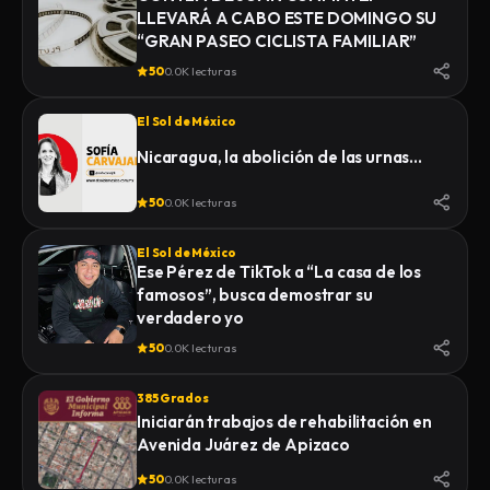
LLEVARÁ A CABO ESTE DOMINGO SU
“GRAN PASEO CICLISTA FAMILIAR”
50
0.0K lecturas
El Sol de México
Nicaragua, la abolición de las urnas…
50
0.0K lecturas
El Sol de México
Ese Pérez de TikTok a “La casa de los
famosos”, busca demostrar su
verdadero yo
50
0.0K lecturas
385 Grados
Iniciarán trabajos de rehabilitación en
Avenida Juárez de Apizaco
50
0.0K lecturas