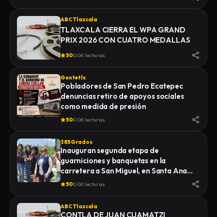
ABC Tlaxcala
TLAXCALA CIERRA EL WPA GRAND
PRIX 2026 CON CUATRO MEDALLAS
50
0.0K lecturas
Gentetlx
Pobladores de San Pedro Ecatepec
denuncias retiro de apoyos sociales
como medida de presión
50
0.0K lecturas
385 Grados
Inauguran segunda etapa de
guarniciones y banquetas en la
carretera a San Miguel, en Santa Ana
Nopalucan
50
0.0K lecturas
ABC Tlaxcala
CONTLA DE JUAN CUAMATZI