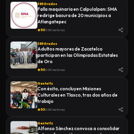
385 Grados
Falla maquinaria en Calpulalpan: SMA
redirige basura de 20 municipios a
Atlangatepec
50
0.0K lecturas
385 Grados
Adultos mayores de Zacatelco
participan en las Olimpiadas Estatales
de Oro
50
0.0K lecturas
Gentetlx
Con éxito, concluyen Misiones
Culturales en Tlaxco, tras dos años de
trabajo
50
0.0K lecturas
Gentetlx
Alfonso Sánchez convoca a consolidar