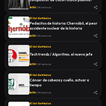
50
0.0K lecturas
El Sol de México
Pedacitos de historia: Chernóbil, el peor
accidente nuclear de la historia
50
0.0K lecturas
El Sol de México
Tech trends / Algoritmo, el nuevo jefe
50
0.0K lecturas
El Sol de México
Cáncer de cabeza y cuello, actuar a
tiempo
50
0.0K lecturas
El Sol de México