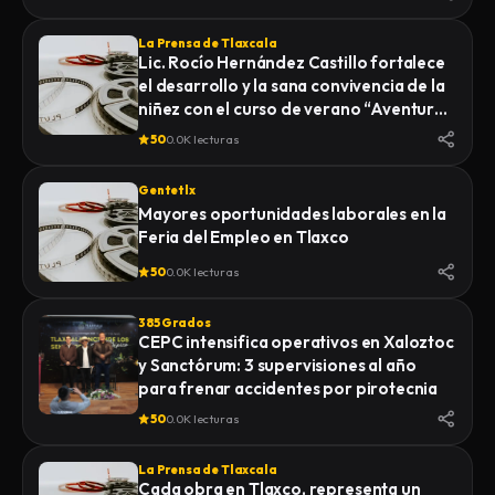
La Prensa de Tlaxcala
Lic. Rocío Hernández Castillo fortalece
el desarrollo y la sana convivencia de la
niñez con el curso de verano “Aventuras
Diferentes”.
50
0.0K lecturas
Gentetlx
Mayores oportunidades laborales en la
Feria del Empleo en Tlaxco
50
0.0K lecturas
385 Grados
CEPC intensifica operativos en Xaloztoc
y Sanctórum: 3 supervisiones al año
para frenar accidentes por pirotecnia
50
0.0K lecturas
La Prensa de Tlaxcala
Cada obra en Tlaxco, representa un