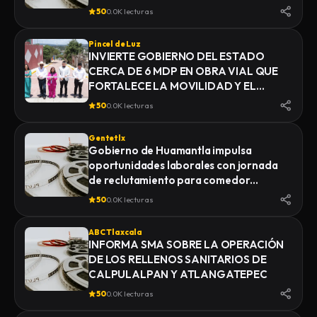
YAUHQUEMEHCAN GENERA QUE
50
0.0K lecturas
COLAPSEN DRENAJES
Pincel de Luz
INVIERTE GOBIERNO DEL ESTADO
CERCA DE 6 MDP EN OBRA VIAL QUE
FORTALECE LA MOVILIDAD Y EL
DESARROLLO DE YAUHQUEMEHCAN
50
0.0K lecturas
Gentetlx
Gobierno de Huamantla impulsa
oportunidades laborales con jornada
de reclutamiento para comedor
industrial
50
0.0K lecturas
ABC Tlaxcala
INFORMA SMA SOBRE LA OPERACIÓN
DE LOS RELLENOS SANITARIOS DE
CALPULALPAN Y ATLANGATEPEC
50
0.0K lecturas