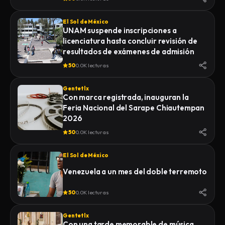
El Sol de México
UNAM suspende inscripciones a
licenciatura hasta concluir revisión de
resultados de exámenes de admisión
50
0.0K lecturas
Gentetlx
Con marca registrada, inauguran la
Feria Nacional del Sarape Chiautempan
2026
50
0.0K lecturas
El Sol de México
Venezuela a un mes del doble terremoto
50
0.0K lecturas
Gentetlx
Con una tarde memorable de música,