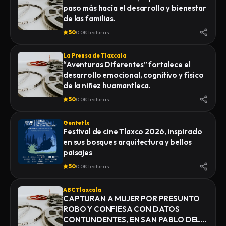
paso más hacía el desarrollo y bienestar
de las familias.
50
0.0K lecturas
La Prensa de Tlaxcala
“Aventuras Diferentes” fortalece el
desarrollo emocional, cognitivo y físico
de la niñez huamantleca.
50
0.0K lecturas
Gentetlx
Festival de cine Tlaxco 2026, inspirado
en sus bosques arquitectura y bellos
paisajes
50
0.0K lecturas
ABC Tlaxcala
CAPTURAN A MUJER POR PRESUNTO
ROBO Y CONFIESA CON DATOS
CONTUNDENTES, EN SAN PABLO DEL