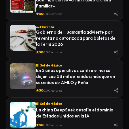
Familiar»
50
0.0K lecturas
e-Tlaxcala
Gobierno de Huamantla advierte por
reventa no autorizada para boletos de
la Feria 2026
50
0.0K lecturas
El Sol de México
En 2 años operativos contra el narco
dejan casi 53 mil detenidos; más que en
sexenios de AMLO y Peña
50
0.0K lecturas
El Sol de México
La china DeepSeek desafía el dominio
de Estados Unidos en la IA
50
0.0K lecturas