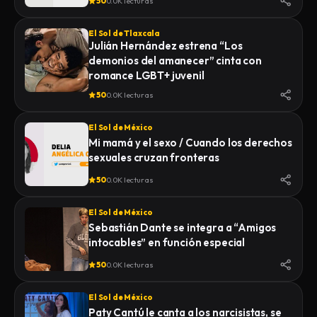
50
0.0K lecturas
El Sol de Tlaxcala
Julián Hernández estrena “Los
demonios del amanecer” cinta con
romance LGBT+ juvenil
50
0.0K lecturas
El Sol de México
Mi mamá y el sexo / Cuando los derechos
sexuales cruzan fronteras
50
0.0K lecturas
El Sol de México
Sebastián Dante se integra a “Amigos
intocables” en función especial
50
0.0K lecturas
El Sol de México
Paty Cantú le canta a los narcisistas, se