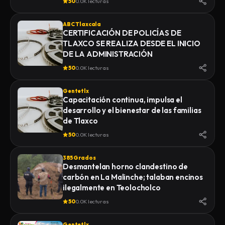
50
0.0K lecturas
ABC Tlaxcala
CERTIFICACIÓN DE POLICÍAS DE
TLAXCO SE REALIZA DESDE EL INICIO
DE LA ADMINISTRACIÓN
50
0.0K lecturas
Gentetlx
Capacitación continua, impulsa el
desarrollo y el bienestar de las familias
de Tlaxco
50
0.0K lecturas
385 Grados
Desmantelan horno clandestino de
carbón en La Malinche; talaban encinos
ilegalmente en Teolocholco
50
0.0K lecturas
Gentetlx