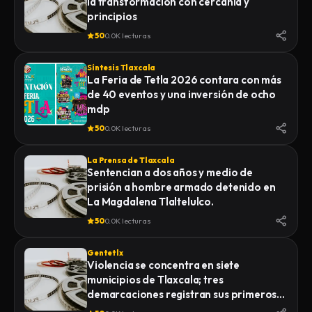
la transformación con cercanía y
principios
50
0.0K lecturas
Síntesis Tlaxcala
La Feria de Tetla 2026 contara con más
de 40 eventos y una inversión de ocho
mdp
50
0.0K lecturas
La Prensa de Tlaxcala
Sentencian a dos años y medio de
prisión a hombre armado detenido en
La Magdalena Tlaltelulco.
50
0.0K lecturas
Gentetlx
Violencia se concentra en siete
municipios de Tlaxcala; tres
demarcaciones registran sus primeros
homicidios de 2026