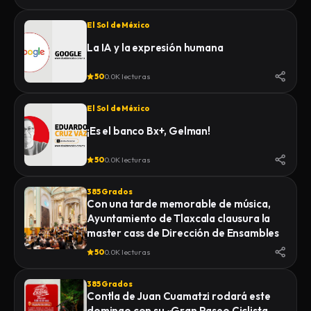
El Sol de México
La IA y la expresión humana
50
0.0K lecturas
El Sol de México
¡Es el banco Bx+, Gelman!
50
0.0K lecturas
385 Grados
Con una tarde memorable de música,
Ayuntamiento de Tlaxcala clausura la
master cass de Dirección de Ensambles
50
0.0K lecturas
385 Grados
Contla de Juan Cuamatzi rodará este
domingo con su «Gran Paseo Ciclista