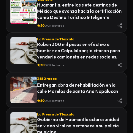
Huamantla, entre los siete destinos de
México que avanza hacia la certificación
como Destino Turístico Inteligente
50
0.0K lecturas
La Prensa de Tlaxcala
Roban 300 mil pesos en efectivo a
hombre en Calpulalpan; lo citaron para
venderle camioneta en redes sociales.
50
0.0K lecturas
385 Grados
Entregan obra de rehabilitación en la
calle Morelos de Santa Ana Nopalucan
50
0.0K lecturas
La Prensa de Tlaxcala
Gobierno de Huamantla aclara: unidad
en video viral no pertenece a su policía
municipal.