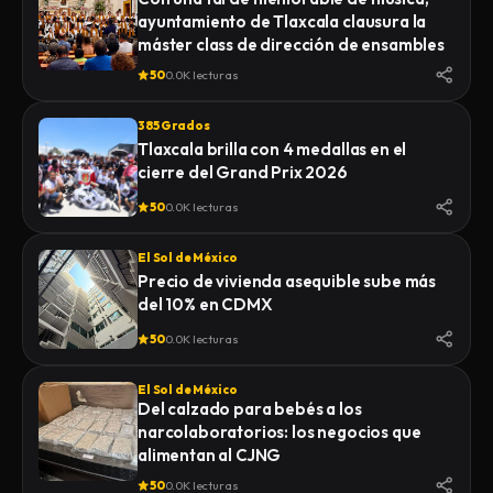
ayuntamiento de Tlaxcala clausura la
máster class de dirección de ensambles
50
0.0K lecturas
385 Grados
Tlaxcala brilla con 4 medallas en el
cierre del Grand Prix 2026
50
0.0K lecturas
El Sol de México
Precio de vivienda asequible sube más
del 10% en CDMX
50
0.0K lecturas
El Sol de México
Del calzado para bebés a los
narcolaboratorios: los negocios que
alimentan al CJNG
50
0.0K lecturas