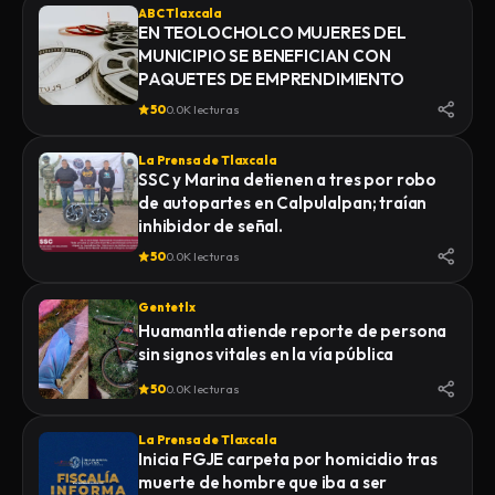
ABC Tlaxcala
EN TEOLOCHOLCO MUJERES DEL
MUNICIPIO SE BENEFICIAN CON
PAQUETES DE EMPRENDIMIENTO
50
0.0K lecturas
La Prensa de Tlaxcala
SSC y Marina detienen a tres por robo
de autopartes en Calpulalpan; traían
inhibidor de señal.
50
0.0K lecturas
Gentetlx
Huamantla atiende reporte de persona
sin signos vitales en la vía pública
50
0.0K lecturas
La Prensa de Tlaxcala
Inicia FGJE carpeta por homicidio tras
muerte de hombre que iba a ser