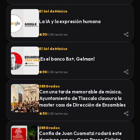
El Sol de México
La IA y la expresión humana
50
0.0K lecturas
El Sol de México
¡Es el banco Bx+, Gelman!
50
0.0K lecturas
385 Grados
Con una tarde memorable de música,
Ayuntamiento de Tlaxcala clausura la
master cass de Dirección de Ensambles
50
0.0K lecturas
385 Grados
Contla de Juan Cuamatzi rodará este
domingo con su «Gran Paseo Ciclista