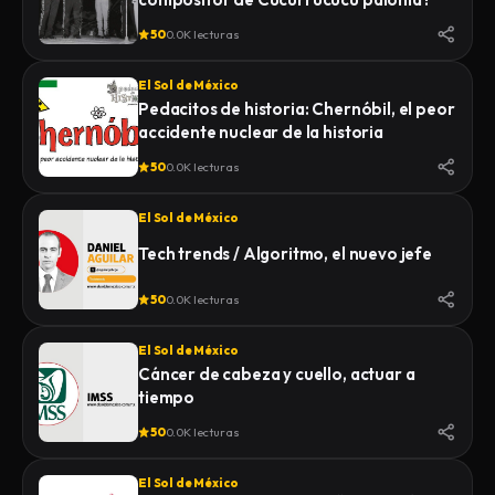
50
0.0K lecturas
El Sol de México
Pedacitos de historia: Chernóbil, el peor
accidente nuclear de la historia
50
0.0K lecturas
El Sol de México
Tech trends / Algoritmo, el nuevo jefe
50
0.0K lecturas
El Sol de México
Cáncer de cabeza y cuello, actuar a
tiempo
50
0.0K lecturas
El Sol de México