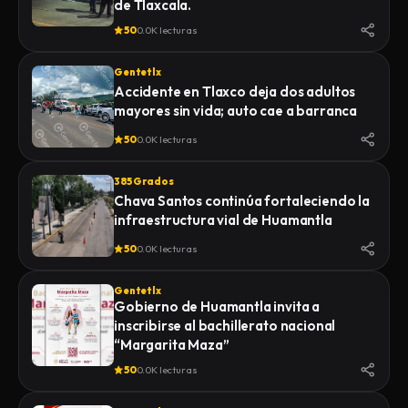
de Tlaxcala.
50
0.0K lecturas
Gentetlx
Accidente en Tlaxco deja dos adultos
mayores sin vida; auto cae a barranca
50
0.0K lecturas
385 Grados
Chava Santos continúa fortaleciendo la
infraestructura vial de Huamantla
50
0.0K lecturas
Gentetlx
Gobierno de Huamantla invita a
inscribirse al bachillerato nacional
“Margarita Maza”
50
0.0K lecturas