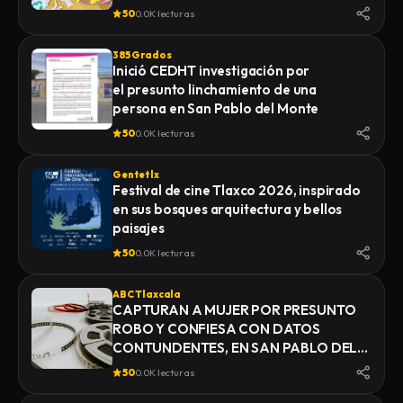
50
0.0K lecturas
385 Grados
Inició CEDHT investigación por
el presunto linchamiento de una
persona en San Pablo del Monte
50
0.0K lecturas
Gentetlx
Festival de cine Tlaxco 2026, inspirado
en sus bosques arquitectura y bellos
paisajes
50
0.0K lecturas
ABC Tlaxcala
CAPTURAN A MUJER POR PRESUNTO
ROBO Y CONFIESA CON DATOS
CONTUNDENTES, EN SAN PABLO DEL
MONTE
50
0.0K lecturas