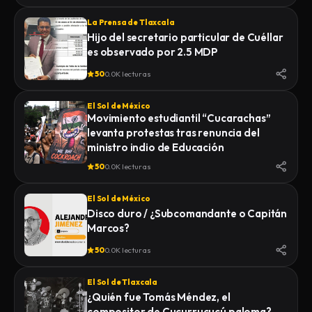
La Prensa de Tlaxcala
Hijo del secretario particular de Cuéllar
es observado por 2.5 MDP
50
0.0K lecturas
El Sol de México
Movimiento estudiantil “Cucarachas”
levanta protestas tras renuncia del
ministro indio de Educación
50
0.0K lecturas
El Sol de México
Disco duro / ¿Subcomandante o Capitán
Marcos?
50
0.0K lecturas
El Sol de Tlaxcala
¿Quién fue Tomás Méndez, el
compositor de Cucurrucucú paloma?