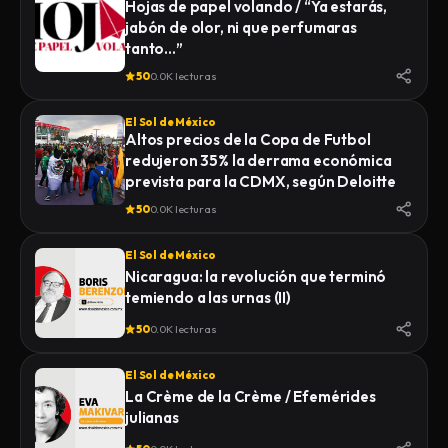
Hojas de papel volando / “Ya estarás,
jabón de olor, ni que perfumaras
tanto…”
50
0.0K lecturas
El Sol de México
Altos precios de la Copa de Futbol
redujeron 35% la derrama económica
prevista para la CDMX, según Deloitte
50
0.0K lecturas
El Sol de México
Nicaragua: la revolución que terminó
temiendo a las urnas (II)
50
0.0K lecturas
El Sol de México
La Crème de la Crème / Efemérides
julianas