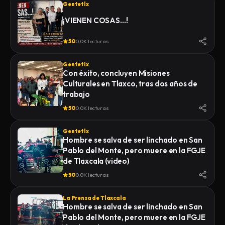
Gentetlx
¡VIENEN COSAS…!
50
0.0K lecturas
Gentetlx
Con éxito, concluyen Misiones
Culturales en Tlaxco, tras dos años de
trabajo
50
0.0K lecturas
Gentetlx
Hombre se salva de ser linchado en San
Pablo del Monte, pero muere en la FGJE
de Tlaxcala (video)
50
0.0K lecturas
La Prensa de Tlaxcala
Hombre se salva de ser linchado en San
Pablo del Monte, pero muere en la FGJE