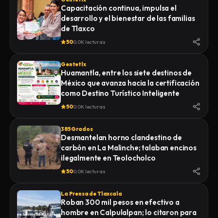
Capacitación continua, impulsa el
desarrollo y el bienestar de las familias
de Tlaxco
50
0.0K lecturas
Gentetlx
Huamantla, entre los siete destinos de
México que avanza hacia la certificación
como Destino Turístico Inteligente
50
0.0K lecturas
385 Grados
Desmantelan horno clandestino de
carbón en La Malinche; talaban encinos
ilegalmente en Teolocholco
50
0.0K lecturas
La Prensa de Tlaxcala
Roban 300 mil pesos en efectivo a
hombre en Calpulalpan; lo citaron para