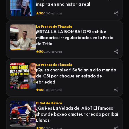
inspira en una historia real
50
0.0K lecturas
La Prensa de Tlaxcala
¡ESTALLA LA BOMBA! OFS exhibe
millonarias irregularidades en la Feria
de Tetla
50
0.0K lecturas
La Prensa de Tlaxcala
¡Quiso charolear! Señalan a alto mando
del C5i por choque en estado de
ebriedad
50
0.0K lecturas
El Sol de México
¿Qué es La Velada del Año? El famoso
show de boxeo amateur creado por Ibai
Llanos
50
0.0K lecturas