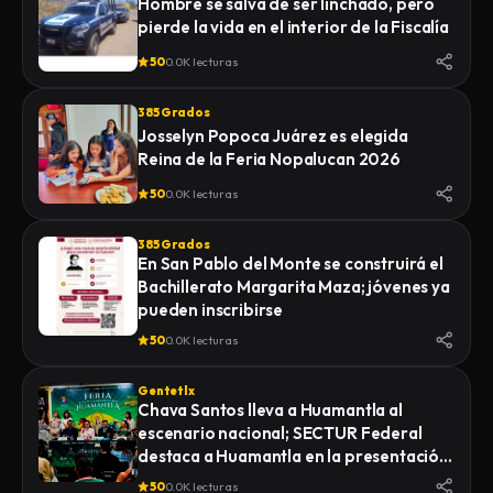
Hombre se salva de ser linchado, pero
pierde la vida en el interior de la Fiscalía
50
0.0K lecturas
385 Grados
Josselyn Popoca Juárez es elegida
Reina de la Feria Nopalucan 2026
50
0.0K lecturas
385 Grados
En San Pablo del Monte se construirá el
Bachillerato Margarita Maza; jóvenes ya
pueden inscribirse
50
0.0K lecturas
Gentetlx
Chava Santos lleva a Huamantla al
escenario nacional; SECTUR Federal
destaca a Huamantla en la presentación
de su feria 2026
50
0.0K lecturas