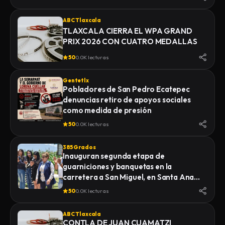
ABC Tlaxcala
TLAXCALA CIERRA EL WPA GRAND
PRIX 2026 CON CUATRO MEDALLAS
50
0.0K lecturas
Gentetlx
Pobladores de San Pedro Ecatepec
denuncias retiro de apoyos sociales
como medida de presión
50
0.0K lecturas
385 Grados
Inauguran segunda etapa de
guarniciones y banquetas en la
carretera a San Miguel, en Santa Ana
Nopalucan
50
0.0K lecturas
ABC Tlaxcala
CONTLA DE JUAN CUAMATZI