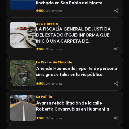
linchado en San Pablo del Monte.
50
0.0K lecturas
ABC Tlaxcala
LA FISCALÍA GENERAL DE JUSTICIA
DEL ESTADO (FGJE) INFORMA QUE
INICIÓ UNA CARPETA DE
INVESTIGACIÓN POR EL DELITO DE
50
0.0K lecturas
HOMICIDIO, DERIVADO DEL
FALLECIMIENTO DE UN HOMBRE
La Prensa de Tlaxcala
MIENTRAS ERA TRASLADADO POR
Atiende Huamantla reporte de persona
ELEMENTOS DE LA POLICÍA MUNICIPAL
sin signos vitales en la vía pública.
DE SAN PABLO DEL MONTE AL
INSTITUTO DE CIENCIAS FORENSES
50
0.0K lecturas
(INCIFO), DONDE SE REALIZARÍAN EL
CERTIFICADO MÉDICO
La Polilla
CORRESPONDIENTE
Avanza rehabilitación de la calle
Roberto Covarrubias en Huamantla
50
0.0K lecturas