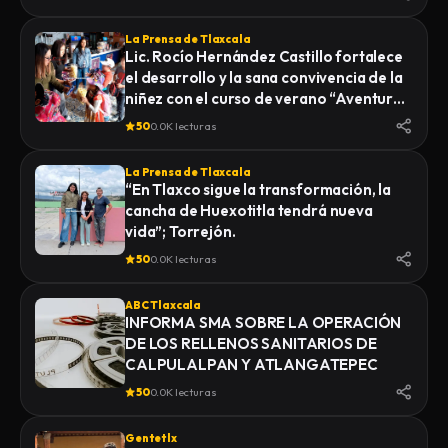
La Prensa de Tlaxcala
Lic. Rocío Hernández Castillo fortalece
el desarrollo y la sana convivencia de la
niñez con el curso de verano “Aventuras
Diferentes”.
50
0.0K lecturas
La Prensa de Tlaxcala
“En Tlaxco sigue la transformación, la
cancha de Huexotitla tendrá nueva
vida”; Torrejón.
50
0.0K lecturas
ABC Tlaxcala
INFORMA SMA SOBRE LA OPERACIÓN
DE LOS RELLENOS SANITARIOS DE
CALPULALPAN Y ATLANGATEPEC
50
0.0K lecturas
Gentetlx