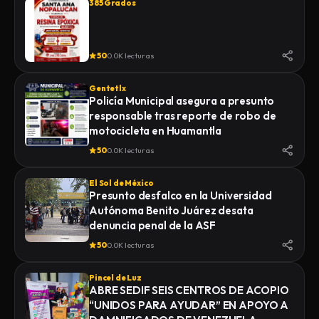
385 Grados
50
0.0K lecturas
Gentetlx
Policía Municipal asegura a presunto
responsable tras reporte de robo de
motocicleta en Huamantla
50
0.0K lecturas
El Sol de México
Presunto desfalco en la Universidad
Autónoma Benito Juárez desata
denuncia penal de la ASF
50
0.0K lecturas
Pincel de Luz
ABRE SEDIF SEIS CENTROS DE ACOPIO
“UNIDOS PARA AYUDAR” EN APOYO A