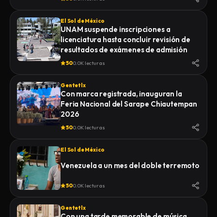
El Sol de México
UNAM suspende inscripciones a
licenciatura hasta concluir revisión de
resultados de exámenes de admisión
50
0.0K lecturas
Gentetlx
Con marca registrada, inauguran la
Feria Nacional del Sarape Chiautempan
2026
50
0.0K lecturas
El Sol de México
Venezuela a un mes del doble terremoto
50
0.0K lecturas
Gentetlx
Con una tarde memorable de música,