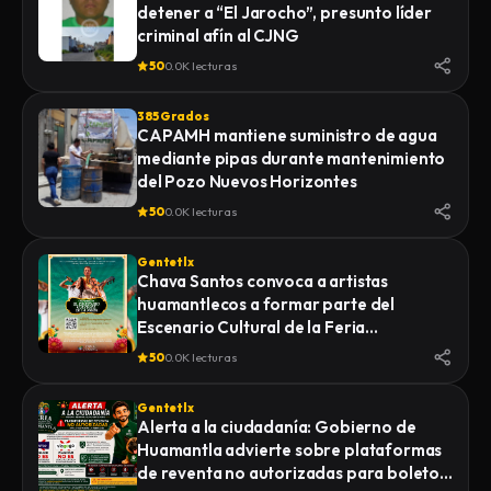
detener a “El Jarocho”, presunto líder
LA FISCALÍA GENERAL DE JUSTICIA DEL
criminal afín al CJNG
ESTADO (FGJE) INICIÓ UNA CARPETA DE
INVESTIGACIÓN POR EL DELITO DE
50
0.0K lecturas
HOMICIDIO CALIFICADO EN CONTRA DE
QUIEN O QUIENES RESULTEN
385 Grados
RESPONSABLES
CAPAMH mantiene suministro de agua
mediante pipas durante mantenimiento
del Pozo Nuevos Horizontes
50
0.0K lecturas
Gentetlx
Chava Santos convoca a artistas
huamantlecos a formar parte del
Escenario Cultural de la Feria
Internacional del Arte Efímero y la Dalia
50
0.0K lecturas
2026
Gentetlx
Alerta a la ciudadanía: Gobierno de
Huamantla advierte sobre plataformas
de reventa no autorizadas para boletos