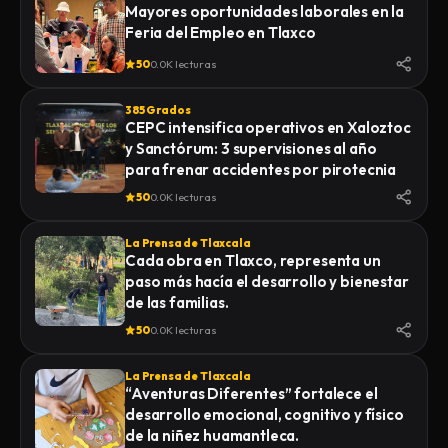
Mayores oportunidades laborales en la
Feria del Empleo en Tlaxco
50
0.0K lecturas
385 Grados
CEPC intensifica operativos en Xaloztoc
y Sanctórum: 3 supervisiones al año
para frenar accidentes por pirotecnia
50
0.0K lecturas
La Prensa de Tlaxcala
Cada obra en Tlaxco, representa un
paso más hacía el desarrollo y bienestar
de las familias.
50
0.0K lecturas
La Prensa de Tlaxcala
“Aventuras Diferentes” fortalece el
desarrollo emocional, cognitivo y físico
de la niñez huamantleca.