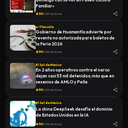
Familiar»
50
0.0K lecturas
e-Tlaxcala
Gobierno de Huamantla advierte por
reventa no autorizada para boletos de
la Feria 2026
50
0.0K lecturas
El Sol de México
En 2 años operativos contra el narco
dejan casi 53 mil detenidos; más que en
sexenios de AMLO y Peña
50
0.0K lecturas
El Sol de México
La china DeepSeek desafía el dominio
de Estados Unidos en la IA
50
0.0K lecturas