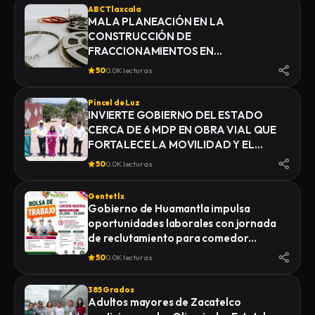
ABC Tlaxcala
MALA PLANEACIÓN EN LA
CONSTRUCCIÓN DE
FRACCIONAMIENTOS EN
YAUHQUEMEHCAN GENERA QUE
50
0.0K lecturas
COLAPSEN DRENAJES
Pincel de Luz
INVIERTE GOBIERNO DEL ESTADO
CERCA DE 6 MDP EN OBRA VIAL QUE
FORTALECE LA MOVILIDAD Y EL
DESARROLLO DE YAUHQUEMEHCAN
50
0.0K lecturas
Gentetlx
Gobierno de Huamantla impulsa
oportunidades laborales con jornada
de reclutamiento para comedor
industrial
50
0.0K lecturas
385 Grados
Adultos mayores de Zacatelco