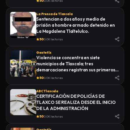
50
0.0K lecturas
La Prensa de Tlaxcala
Sentencian a dos años y medio de
prisión a hombre armado detenido en
La Magdalena Tlaltelulco.
50
0.0K lecturas
Gentetlx
Violencia se concentra en siete
municipios de Tlaxcala; tres
demarcaciones registran sus primeros
homicidios de 2026
50
0.0K lecturas
ABC Tlaxcala
CERTIFICACIÓN DE POLICÍAS DE
TLAXCO SE REALIZA DESDE EL INICIO
DE LA ADMINISTRACIÓN
50
0.0K lecturas
Gentetlx