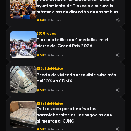
ayuntamiento de Tlaxcala clausura la
máster class de dirección de ensambles
50
0.0K lecturas
385 Grados
Tlaxcala brilla con 4 medallas en el
cierre del Grand Prix 2026
50
0.0K lecturas
El Sol de México
Precio de vivienda asequible sube más
del 10% en CDMX
50
0.0K lecturas
El Sol de México
Del calzado para bebés a los
narcolaboratorios: los negocios que
alimentan al CJNG
50
0.0K lecturas