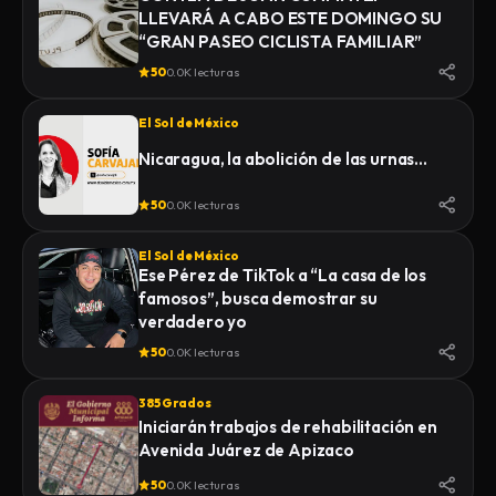
LLEVARÁ A CABO ESTE DOMINGO SU
“GRAN PASEO CICLISTA FAMILIAR”
50
0.0K lecturas
El Sol de México
Nicaragua, la abolición de las urnas…
50
0.0K lecturas
El Sol de México
Ese Pérez de TikTok a “La casa de los
famosos”, busca demostrar su
verdadero yo
50
0.0K lecturas
385 Grados
Iniciarán trabajos de rehabilitación en
Avenida Juárez de Apizaco
50
0.0K lecturas