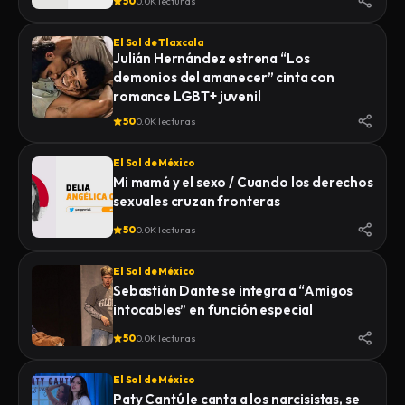
50
0.0K lecturas
El Sol de Tlaxcala
Julián Hernández estrena “Los
demonios del amanecer” cinta con
romance LGBT+ juvenil
50
0.0K lecturas
El Sol de México
Mi mamá y el sexo / Cuando los derechos
sexuales cruzan fronteras
50
0.0K lecturas
El Sol de México
Sebastián Dante se integra a “Amigos
intocables” en función especial
50
0.0K lecturas
El Sol de México
Paty Cantú le canta a los narcisistas, se