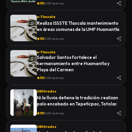
de la Feria 2026
50
0.0K lecturas
e-Tlaxcala
Realiza ISSSTE Tlaxcala mantenimiento
en áreas comunes de la UMF Huamantla
50
0.0K lecturas
e-Tlaxcala
Salvador Santos fortalece el
hermanamiento entre Huamantla y
Playa del Carmen
50
0.0K lecturas
385 Grados
Ni la lluvia detiene la tradición: realizan
palo encebado en Tepeticpac, Totolac
50
0.0K lecturas
385 Grados