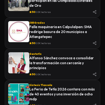
participan en las Olimpiadas Estatales
de Oro
50
0.0K lecturas
385 Grados
Falla maquinaria en Calpulalpan: SMA
redirige basura de 20 municipios a
Atlangatepec
50
0.0K lecturas
Gentetlx
Alfonso Sánchez convoca a consolidar
la transformación con cercanía y
principios
50
0.0K lecturas
Síntesis Tlaxcala
La Feria de Tetla 2026 contara con más
de 40 eventos y una inversión de ocho
mdp