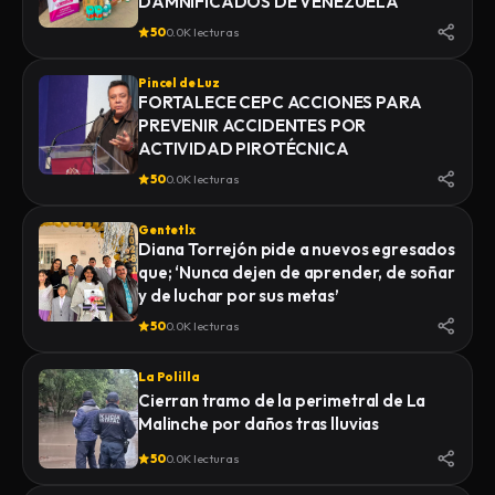
DAMNIFICADOS DE VENEZUELA
50
0.0K lecturas
Pincel de Luz
FORTALECE CEPC ACCIONES PARA
PREVENIR ACCIDENTES POR
ACTIVIDAD PIROTÉCNICA
50
0.0K lecturas
Gentetlx
Diana Torrejón pide a nuevos egresados
que; ‘Nunca dejen de aprender, de soñar
y de luchar por sus metas’
50
0.0K lecturas
La Polilla
Cierran tramo de la perimetral de La
Malinche por daños tras lluvias
50
0.0K lecturas