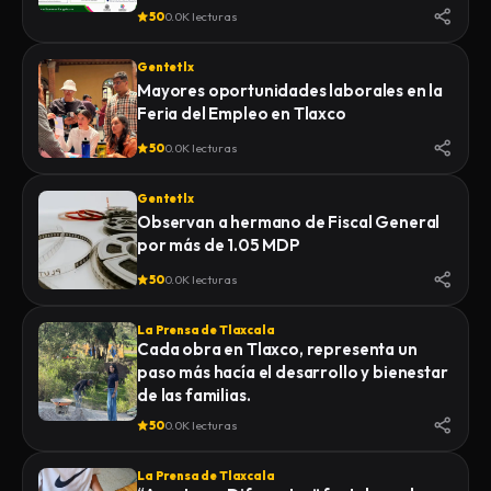
50
0.0K lecturas
Gentetlx
Mayores oportunidades laborales en la
Feria del Empleo en Tlaxco
50
0.0K lecturas
Gentetlx
Observan a hermano de Fiscal General
por más de 1.05 MDP
50
0.0K lecturas
La Prensa de Tlaxcala
Cada obra en Tlaxco, representa un
paso más hacía el desarrollo y bienestar
de las familias.
50
0.0K lecturas
La Prensa de Tlaxcala