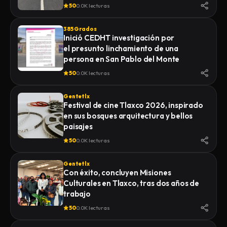
50
0.0K lecturas
385 Grados
Inició CEDHT investigación por
el presunto linchamiento de una
persona en San Pablo del Monte
50
0.0K lecturas
Gentetlx
Festival de cine Tlaxco 2026, inspirado
en sus bosques arquitectura y bellos
paisajes
50
0.0K lecturas
Gentetlx
Con éxito, concluyen Misiones
Culturales en Tlaxco, tras dos años de
trabajo
50
0.0K lecturas