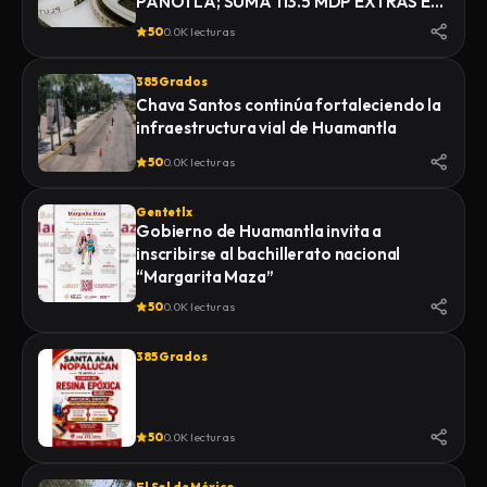
PANOTLA; SUMA 113.5 MDP EXTRAS EN
INFRAESTRUCTURA
50
0.0K lecturas
385 Grados
Chava Santos continúa fortaleciendo la
infraestructura vial de Huamantla
50
0.0K lecturas
Gentetlx
Gobierno de Huamantla invita a
inscribirse al bachillerato nacional
“Margarita Maza”
50
0.0K lecturas
385 Grados
50
0.0K lecturas