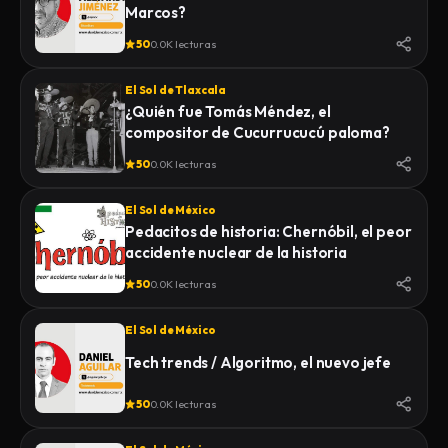
Marcos?
50
0.0K lecturas
El Sol de Tlaxcala
¿Quién fue Tomás Méndez, el
compositor de Cucurrucucú paloma?
50
0.0K lecturas
El Sol de México
Pedacitos de historia: Chernóbil, el peor
accidente nuclear de la historia
50
0.0K lecturas
El Sol de México
Tech trends / Algoritmo, el nuevo jefe
50
0.0K lecturas