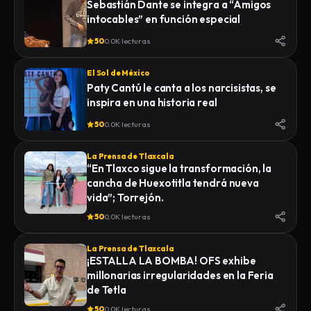
Sebastián Dante se integra a “Amigos
intocables” en función especial
50
0.0K lecturas
El Sol de México
Paty Cantú le canta a los narcisistas, se
inspira en una historia real
50
0.0K lecturas
La Prensa de Tlaxcala
“En Tlaxco sigue la transformación, la
cancha de Huexotitla tendrá nueva
vida”; Torrejón.
50
0.0K lecturas
La Prensa de Tlaxcala
¡ESTALLA LA BOMBA! OFS exhibe
millonarias irregularidades en la Feria
de Tetla
50
0.0K lecturas