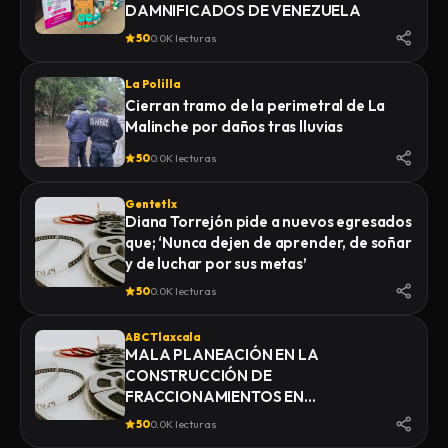
DAMNIFICADOS DE VENEZUELA
50
0.0K lecturas
La Polilla
Cierran tramo de la perimetral de La
Malinche por daños tras lluvias
50
0.0K lecturas
Gentetlx
Diana Torrejón pide a nuevos egresados
que; ‘Nunca dejen de aprender, de soñar
y de luchar por sus metas’
50
0.0K lecturas
ABC Tlaxcala
MALA PLANEACIÓN EN LA
CONSTRUCCIÓN DE
FRACCIONAMIENTOS EN
YAUHQUEMEHCAN GENERA QUE
50
0.0K lecturas
COLAPSEN DRENAJES