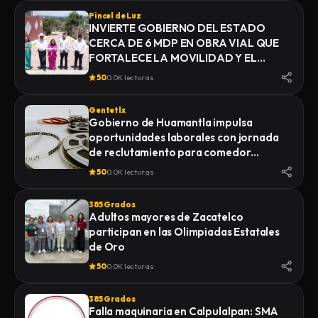
Pincel de Luz
INVIERTE GOBIERNO DEL ESTADO
CERCA DE 6 MDP EN OBRA VIAL QUE
FORTALECE LA MOVILIDAD Y EL
DESARROLLO DE YAUHQUEMEHCAN
50
0.0K lecturas
Gentetlx
Gobierno de Huamantla impulsa
oportunidades laborales con jornada
de reclutamiento para comedor
industrial
50
0.0K lecturas
385 Grados
Adultos mayores de Zacatelco
participan en las Olimpiadas Estatales
de Oro
50
0.0K lecturas
385 Grados
Falla maquinaria en Calpulalpan: SMA