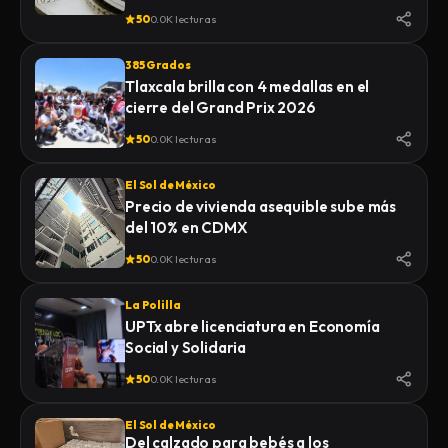
50
0.0K lecturas
385 Grados
Tlaxcala brilla con 4 medallas en el
cierre del Grand Prix 2026
50
0.0K lecturas
El Sol de México
Precio de vivienda asequible sube más
del 10% en CDMX
50
0.0K lecturas
La Polilla
UPTx abre licenciatura en Economía
Social y Solidaria
50
0.0K lecturas
El Sol de México
Del calzado para bebés a los