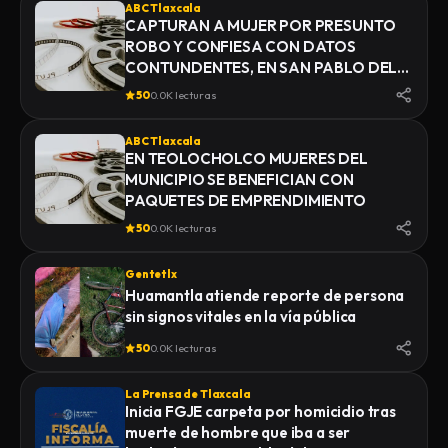
ABC Tlaxcala
CAPTURAN A MUJER POR PRESUNTO
ROBO Y CONFIESA CON DATOS
CONTUNDENTES, EN SAN PABLO DEL
MONTE
50
0.0K lecturas
ABC Tlaxcala
EN TEOLOCHOLCO MUJERES DEL
MUNICIPIO SE BENEFICIAN CON
PAQUETES DE EMPRENDIMIENTO
50
0.0K lecturas
Gentetlx
Huamantla atiende reporte de persona
sin signos vitales en la vía pública
50
0.0K lecturas
La Prensa de Tlaxcala
Inicia FGJE carpeta por homicidio tras
muerte de hombre que iba a ser