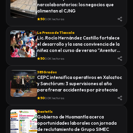
narcolaboratorios: los negocios que
alimentan al CJNG
50
0.0K lecturas
La Prensa de Tlaxcala
Lic. Rocío Hernández Castillo fortalece
el desarrollo y la sana convivencia de la
niñez con el curso de verano “Aventuras
Diferentes”.
50
0.0K lecturas
385 Grados
CEPC intensifica operativos en Xaloztoc
y Sanctórum: 3 supervisiones al año
para frenar accidentes por pirotecnia
50
0.0K lecturas
Gentetlx
Gobierno de Huamantla acerca
oportunidades laborales con jornada
de reclutamiento de Grupo SIMEC