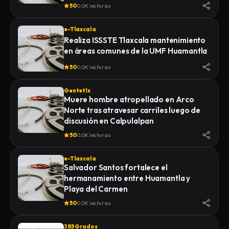
de la Feria 2026
50
0.0K lecturas
e-Tlaxcala
Realiza ISSSTE Tlaxcala mantenimiento
en áreas comunes de la UMF Huamantla
50
0.0K lecturas
Gentetlx
Muere hombre atropellado en Arco
Norte tras atravesar carriles luego de
discusión en Calpulalpan
50
0.0K lecturas
e-Tlaxcala
Salvador Santos fortalece el
hermanamiento entre Huamantla y
Playa del Carmen
50
0.0K lecturas
385 Grados