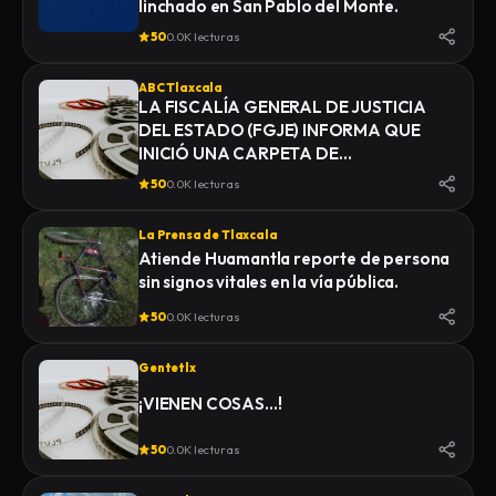
linchado en San Pablo del Monte.
50
0.0K lecturas
ABC Tlaxcala
LA FISCALÍA GENERAL DE JUSTICIA
DEL ESTADO (FGJE) INFORMA QUE
INICIÓ UNA CARPETA DE
INVESTIGACIÓN POR EL DELITO DE
50
0.0K lecturas
HOMICIDIO, DERIVADO DEL
FALLECIMIENTO DE UN HOMBRE
La Prensa de Tlaxcala
MIENTRAS ERA TRASLADADO POR
Atiende Huamantla reporte de persona
ELEMENTOS DE LA POLICÍA MUNICIPAL
sin signos vitales en la vía pública.
DE SAN PABLO DEL MONTE AL
INSTITUTO DE CIENCIAS FORENSES
50
0.0K lecturas
(INCIFO), DONDE SE REALIZARÍAN EL
CERTIFICADO MÉDICO
Gentetlx
CORRESPONDIENTE
¡VIENEN COSAS…!
50
0.0K lecturas