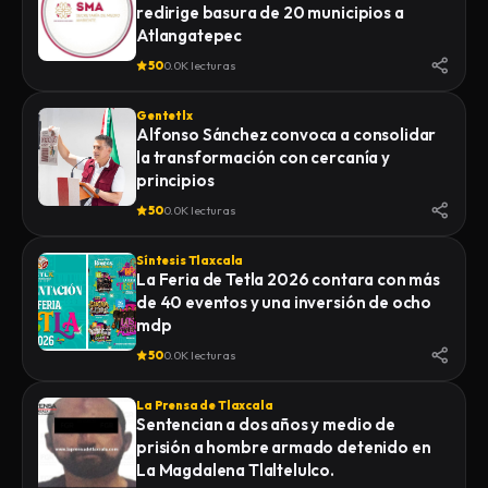
redirige basura de 20 municipios a
Atlangatepec
50
0.0K lecturas
Gentetlx
Alfonso Sánchez convoca a consolidar
la transformación con cercanía y
principios
50
0.0K lecturas
Síntesis Tlaxcala
La Feria de Tetla 2026 contara con más
de 40 eventos y una inversión de ocho
mdp
50
0.0K lecturas
La Prensa de Tlaxcala
Sentencian a dos años y medio de
prisión a hombre armado detenido en
La Magdalena Tlaltelulco.