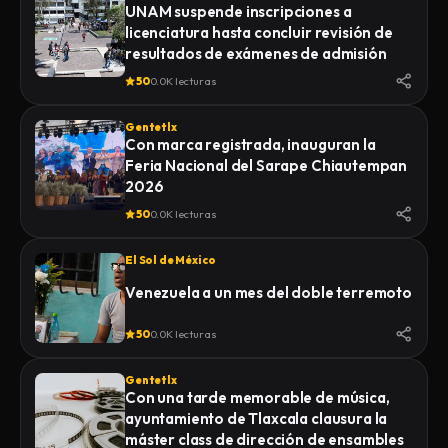
UNAM suspende inscripciones a
licenciatura hasta concluir revisión de
resultados de exámenes de admisión
50
0.0K lecturas
Gentetlx
Con marca registrada, inauguran la
Feria Nacional del Sarape Chiautempan
2026
50
0.0K lecturas
El Sol de México
Venezuela a un mes del doble terremoto
50
0.0K lecturas
Gentetlx
Con una tarde memorable de música,
ayuntamiento de Tlaxcala clausura la
máster class de dirección de ensambles