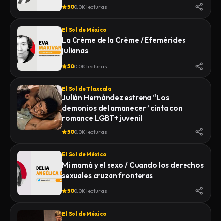
50
0.0K lecturas
El Sol de México
La Crème de la Crème / Efemérides
julianas
50
0.0K lecturas
El Sol de Tlaxcala
Julián Hernández estrena “Los
demonios del amanecer” cinta con
romance LGBT+ juvenil
50
0.0K lecturas
El Sol de México
Mi mamá y el sexo / Cuando los derechos
sexuales cruzan fronteras
50
0.0K lecturas
El Sol de México