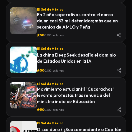
El Sol de México
En 2 años operativos contra el narco
dejan casi 53 mil detenidos; más que en
sexenios de AMLO y Peña
50
0.0K lecturas
El Sol de México
La china DeepSeek desafía el dominio
de Estados Unidos en la IA
50
0.0K lecturas
El Sol de México
Movimiento estudiantil “Cucarachas”
levanta protestas tras renuncia del
ministro indio de Educación
50
0.0K lecturas
El Sol de México
Disco duro / ¿Subcomandante o Capitán