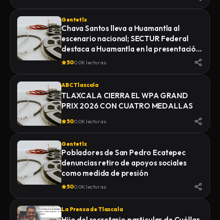
Gentetlx
Chava Santos lleva a Huamantla al
escenario nacional; SECTUR Federal
destaca a Huamantla en la presentación
de su feria 2026
50
0.0K lecturas
ABC Tlaxcala
TLAXCALA CIERRA EL WPA GRAND
PRIX 2026 CON CUATRO MEDALLAS
50
0.0K lecturas
Gentetlx
Pobladores de San Pedro Ecatepec
denuncias retiro de apoyos sociales
como medida de presión
50
0.0K lecturas
La Prensa de Tlaxcala
Hijo del secretario particular de Cuéllar