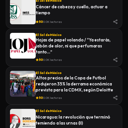
El Sol de México
Cáncer de cabeza y cuello, actuar a
tiempo
50
0.0K lecturas
El Sol de México
Hojas de papel volando / “Ya estarás,
jabón de olor, ni que perfumaras
tanto…”
50
0.0K lecturas
El Sol de México
Altos precios de la Copa de Futbol
redujeron 35% la derrama económica
prevista para la CDMX, según Deloitte
50
0.0K lecturas
El Sol de México
Nicaragua: la revolución que terminó
temiendo a las urnas (II)