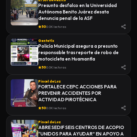
El Sol de México
Presunto desfalco en la Universidad
Autónoma Benito Juárez desata
denuncia penal de la ASF
50
0.0K lecturas
Gentetlx
Policía Municipal asegura a presunto
responsable tras reporte de robo de
motocicleta en Huamantla
50
0.0K lecturas
Pincel de Luz
FORTALECE CEPC ACCIONES PARA
PREVENIR ACCIDENTES POR
ACTIVIDAD PIROTÉCNICA
50
0.0K lecturas
Pincel de Luz
ABRE SEDIF SEIS CENTROS DE ACOPIO
“UNIDOS PARA AYUDAR” EN APOYO A