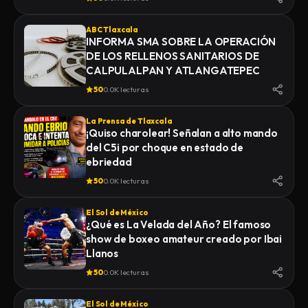
ABC Tlaxcala
INFORMA SMA SOBRE LA OPERACIÓN
DE LOS RELLENOS SANITARIOS DE
CALPULALPAN Y ATLANGATEPEC
50
0.0K lecturas
La Prensa de Tlaxcala
¡Quiso charolear! Señalan a alto mando
del C5i por choque en estado de
ebriedad
50
0.0K lecturas
El Sol de México
¿Qué es La Velada del Año? El famoso
show de boxeo amateur creado por Ibai
Llanos
50
0.0K lecturas
El Sol de México