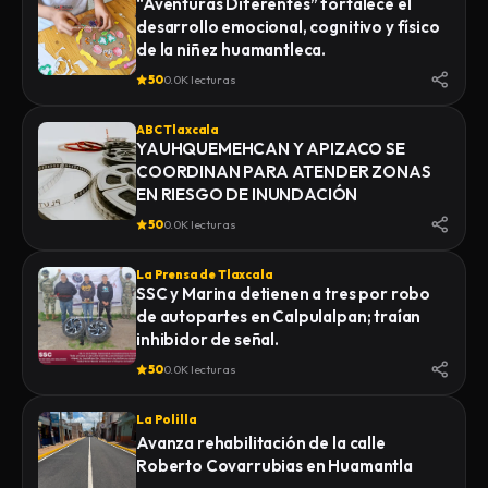
“Aventuras Diferentes” fortalece el
desarrollo emocional, cognitivo y físico
de la niñez huamantleca.
50
0.0K lecturas
ABC Tlaxcala
YAUHQUEMEHCAN Y APIZACO SE
COORDINAN PARA ATENDER ZONAS
EN RIESGO DE INUNDACIÓN
50
0.0K lecturas
La Prensa de Tlaxcala
SSC y Marina detienen a tres por robo
de autopartes en Calpulalpan; traían
inhibidor de señal.
50
0.0K lecturas
La Polilla
Avanza rehabilitación de la calle
Roberto Covarrubias en Huamantla