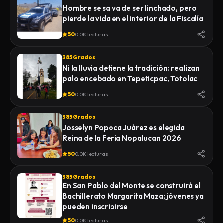
Hombre se salva de ser linchado, pero
pierde la vida en el interior de la Fiscalía
50
0.0K lecturas
385 Grados
Ni la lluvia detiene la tradición: realizan
palo encebado en Tepeticpac, Totolac
50
0.0K lecturas
385 Grados
Josselyn Popoca Juárez es elegida
Reina de la Feria Nopalucan 2026
50
0.0K lecturas
385 Grados
En San Pablo del Monte se construirá el
Bachillerato Margarita Maza; jóvenes ya
pueden inscribirse
50
0.0K lecturas