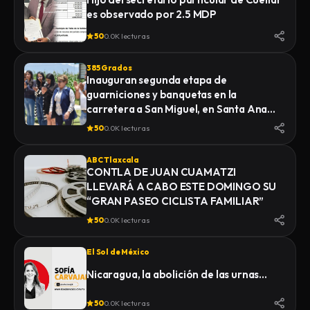
es observado por 2.5 MDP
50
0.0K lecturas
385 Grados
Inauguran segunda etapa de
guarniciones y banquetas en la
carretera a San Miguel, en Santa Ana
Nopalucan
50
0.0K lecturas
ABC Tlaxcala
CONTLA DE JUAN CUAMATZI
LLEVARÁ A CABO ESTE DOMINGO SU
“GRAN PASEO CICLISTA FAMILIAR”
50
0.0K lecturas
El Sol de México
Nicaragua, la abolición de las urnas…
50
0.0K lecturas