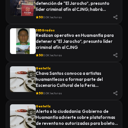
detención de “El Jarocho”, presunto
LA FISCALÍA GENERAL DE JUSTICIA DEL
líder criminal afín al CJNG; habrá
ESTADO (FGJE) INICIÓ UNA CARPETA DE
vigilancia 48 horas en Huamantla
INVESTIGACIÓN POR EL DELITO DE
50
0.0K lecturas
HOMICIDIO CALIFICADO EN CONTRA DE
QUIEN O QUIENES RESULTEN
385 Grados
RESPONSABLES
Realizan operativo en Huamantla para
detener a “El Jarocho”, presunto líder
criminal afín al CJNG
50
0.0K lecturas
Gentetlx
Chava Santos convoca a artistas
huamantlecos a formar parte del
Escenario Cultural de la Feria
Internacional del Arte Efímero y la Dalia
50
0.0K lecturas
2026
Gentetlx
Alerta a la ciudadanía: Gobierno de
Huamantla advierte sobre plataformas
de reventa no autorizadas para boletos