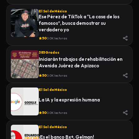
El Sol de México
Ese Pérez de TikTok a “La casa de los
famosos”, busca demostrar su
verdadero yo
50
0.0K lecturas
385 Grados
Iniciarán trabajos de rehabilitación en
Avenida Juárez de Apizaco
50
0.0K lecturas
El Sol de México
La IA y la expresión humana
50
0.0K lecturas
El Sol de México
¡Es el banco Bx+, Gelman!