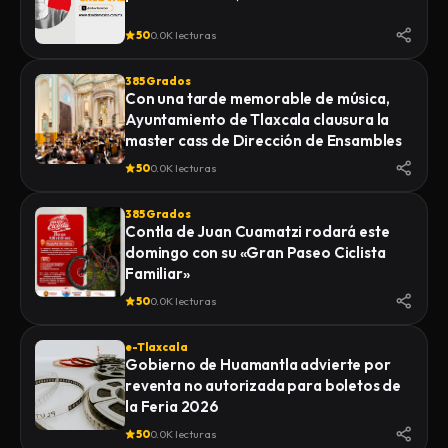
50
0.0K lecturas
385 Grados
Con una tarde memorable de música,
Ayuntamiento de Tlaxcala clausura la
master cass de Dirección de Ensambles
50
0.0K lecturas
385 Grados
Contla de Juan Cuamatzi rodará este
domingo con su «Gran Paseo Ciclista
Familiar»
50
0.0K lecturas
e-Tlaxcala
Gobierno de Huamantla advierte por
reventa no autorizada para boletos de
la Feria 2026
50
0.0K lecturas