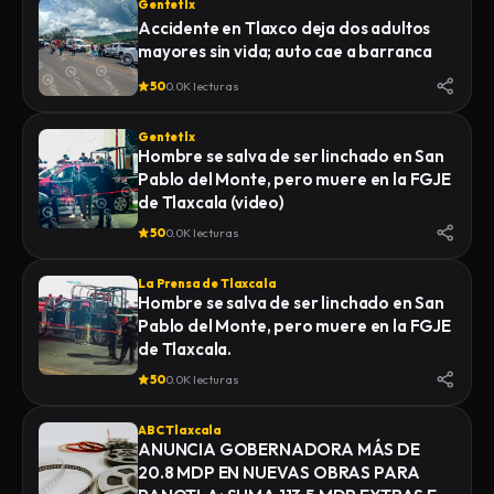
Gentetlx
Accidente en Tlaxco deja dos adultos
mayores sin vida; auto cae a barranca
50
0.0K lecturas
Gentetlx
Hombre se salva de ser linchado en San
Pablo del Monte, pero muere en la FGJE
de Tlaxcala (video)
50
0.0K lecturas
La Prensa de Tlaxcala
Hombre se salva de ser linchado en San
Pablo del Monte, pero muere en la FGJE
de Tlaxcala.
50
0.0K lecturas
ABC Tlaxcala
ANUNCIA GOBERNADORA MÁS DE
20.8 MDP EN NUEVAS OBRAS PARA