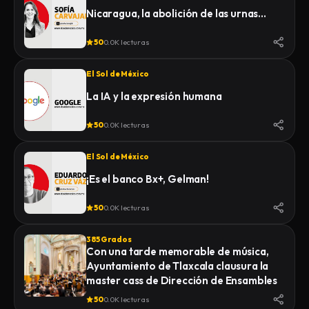
Nicaragua, la abolición de las urnas…
50
0.0K lecturas
El Sol de México
La IA y la expresión humana
50
0.0K lecturas
El Sol de México
¡Es el banco Bx+, Gelman!
50
0.0K lecturas
385 Grados
Con una tarde memorable de música,
Ayuntamiento de Tlaxcala clausura la
master cass de Dirección de Ensambles
50
0.0K lecturas