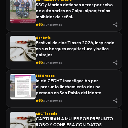
SSC y Marina detienen a tres por robo
de autopartes en Calpulalpan; traían
inhibidor de señal.
50
0.0K lecturas
Gentetlx
Festival de cine Tlaxco 2026, inspirado
en sus bosques arquitectura y bellos
paisajes
50
0.0K lecturas
385 Grados
Inició CEDHT investigación por
el presunto linchamiento de una
persona en San Pablo del Monte
50
0.0K lecturas
ABC Tlaxcala
CAPTURAN A MUJER POR PRESUNTO
ROBO Y CONFIESA CON DATOS