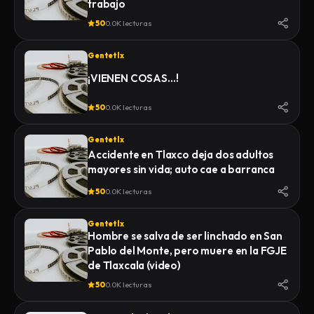
trabajo
INSTITUTO DE CIENCIAS FORENSES
50
0.0K lecturas
(INCIFO), DONDE SE REALIZARÍAN EL
CERTIFICADO MÉDICO
Gentetlx
CORRESPONDIENTE
¡VIENEN COSAS…!
50
0.0K lecturas
Gentetlx
Accidente en Tlaxco deja dos adultos
mayores sin vida; auto cae a barranca
50
0.0K lecturas
Gentetlx
Hombre se salva de ser linchado en San
Pablo del Monte, pero muere en la FGJE
de Tlaxcala (video)
50
0.0K lecturas