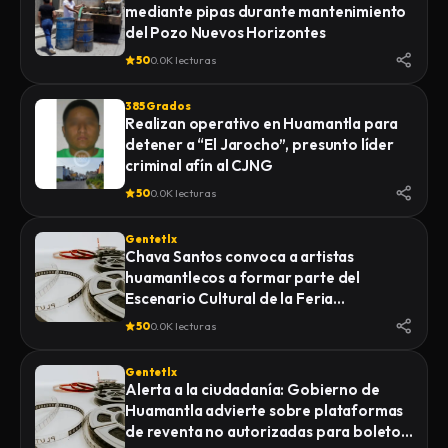
mediante pipas durante mantenimiento
LA FISCALÍA GENERAL DE JUSTICIA DEL
del Pozo Nuevos Horizontes
ESTADO (FGJE) INICIÓ UNA CARPETA DE
INVESTIGACIÓN POR EL DELITO DE
50
0.0K lecturas
HOMICIDIO CALIFICADO EN CONTRA DE
QUIEN O QUIENES RESULTEN
385 Grados
RESPONSABLES
Realizan operativo en Huamantla para
detener a “El Jarocho”, presunto líder
criminal afín al CJNG
50
0.0K lecturas
Gentetlx
Chava Santos convoca a artistas
huamantlecos a formar parte del
Escenario Cultural de la Feria
Internacional del Arte Efímero y la Dalia
50
0.0K lecturas
2026
Gentetlx
Alerta a la ciudadanía: Gobierno de
Huamantla advierte sobre plataformas
de reventa no autorizadas para boletos