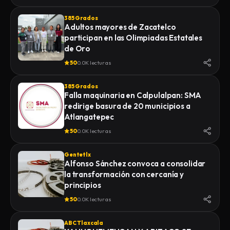
385 Grados
Adultos mayores de Zacatelco
participan en las Olimpiadas Estatales
de Oro
50
0.0K lecturas
385 Grados
Falla maquinaria en Calpulalpan: SMA
redirige basura de 20 municipios a
Atlangatepec
50
0.0K lecturas
Gentetlx
Alfonso Sánchez convoca a consolidar
la transformación con cercanía y
principios
50
0.0K lecturas
ABC Tlaxcala