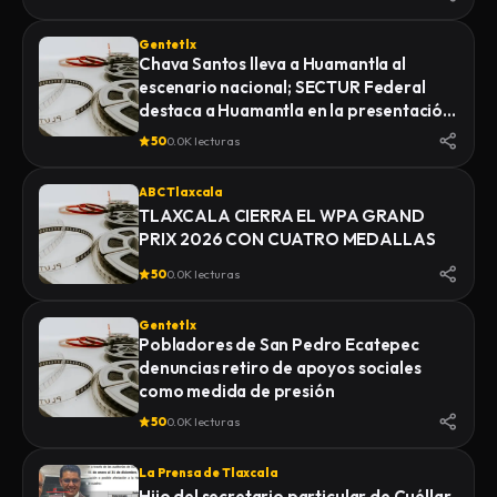
Gentetlx
Chava Santos lleva a Huamantla al
escenario nacional; SECTUR Federal
destaca a Huamantla en la presentación
de su feria 2026
50
0.0K lecturas
ABC Tlaxcala
TLAXCALA CIERRA EL WPA GRAND
PRIX 2026 CON CUATRO MEDALLAS
50
0.0K lecturas
Gentetlx
Pobladores de San Pedro Ecatepec
denuncias retiro de apoyos sociales
como medida de presión
50
0.0K lecturas
La Prensa de Tlaxcala
Hijo del secretario particular de Cuéllar