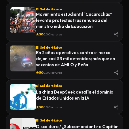
El Sol de México
Movimiento estudiantil “Cucarachas”
levanta protestas tras renuncia del
ministro indio de Educación
50
0.0K lecturas
El Sol de México
En 2 años operativos contra el narco
dejan casi 53 mil detenidos; más que en
sexenios de AMLO y Peña
50
0.0K lecturas
El Sol de México
La china DeepSeek desafía el dominio
de Estados Unidos en la IA
50
0.0K lecturas
El Sol de México
Disco duro / ¿Subcomandante o Capitán