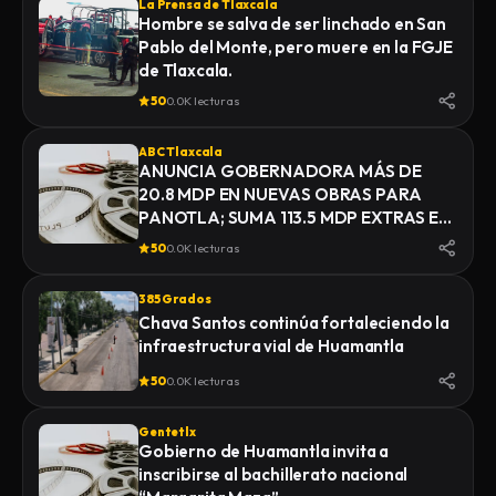
La Prensa de Tlaxcala
Hombre se salva de ser linchado en San
Pablo del Monte, pero muere en la FGJE
de Tlaxcala.
50
0.0K lecturas
ABC Tlaxcala
ANUNCIA GOBERNADORA MÁS DE
20.8 MDP EN NUEVAS OBRAS PARA
PANOTLA; SUMA 113.5 MDP EXTRAS EN
INFRAESTRUCTURA
50
0.0K lecturas
385 Grados
Chava Santos continúa fortaleciendo la
infraestructura vial de Huamantla
50
0.0K lecturas
Gentetlx
Gobierno de Huamantla invita a
inscribirse al bachillerato nacional