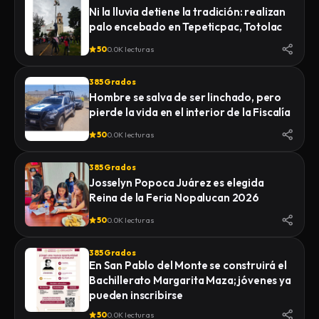
Ni la lluvia detiene la tradición: realizan
palo encebado en Tepeticpac, Totolac
50
0.0K lecturas
385 Grados
Hombre se salva de ser linchado, pero
pierde la vida en el interior de la Fiscalía
50
0.0K lecturas
385 Grados
Josselyn Popoca Juárez es elegida
Reina de la Feria Nopalucan 2026
50
0.0K lecturas
385 Grados
En San Pablo del Monte se construirá el
Bachillerato Margarita Maza; jóvenes ya
pueden inscribirse
50
0.0K lecturas