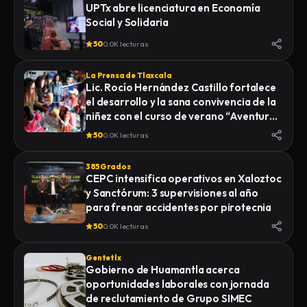
UPTx abre licenciatura en Economía
Social y Solidaria
50
0.0K lecturas
La Prensa de Tlaxcala
Lic. Rocío Hernández Castillo fortalece
el desarrollo y la sana convivencia de la
niñez con el curso de verano “Aventuras
Diferentes”.
50
0.0K lecturas
385 Grados
CEPC intensifica operativos en Xaloztoc
y Sanctórum: 3 supervisiones al año
para frenar accidentes por pirotecnia
50
0.0K lecturas
Gentetlx
Gobierno de Huamantla acerca
oportunidades laborales con jornada
de reclutamiento de Grupo SIMEC