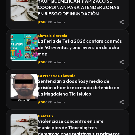
YAUHQUEMEHCAN Y APIZACO SE
COORDINAN PARA ATENDER ZONAS
EN RIESGO DE INUNDACIÓN
50
0.0K lecturas
Síntesis Tlaxcala
La Feria de Tetla 2026 contara con más
de 40 eventos y una inversión de ocho
mdp
50
0.0K lecturas
La Prensa de Tlaxcala
Sentencian a dos años y medio de
prisión a hombre armado detenido en
La Magdalena Tlaltelulco.
50
0.0K lecturas
Gentetlx
Violencia se concentra en siete
municipios de Tlaxcala; tres
demarcaciones registran sus primeros