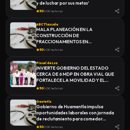
y de luchar por sus metas’
50
0.0K lecturas
ABC Tlaxcala
MALA PLANEACIÓN EN LA
CONSTRUCCIÓN DE
FRACCIONAMIENTOS EN
YAUHQUEMEHCAN GENERA QUE
50
0.0K lecturas
COLAPSEN DRENAJES
Pincel de Luz
INVIERTE GOBIERNO DEL ESTADO
CERCA DE 6 MDP EN OBRA VIAL QUE
FORTALECE LA MOVILIDAD Y EL
DESARROLLO DE YAUHQUEMEHCAN
50
0.0K lecturas
Gentetlx
Gobierno de Huamantla impulsa
oportunidades laborales con jornada
de reclutamiento para comedor
industrial
50
0.0K lecturas