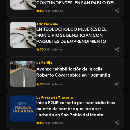
CONTUNDENTES, EN SAN PABLO DEL
MONTE
50
0.0K lecturas
ABC Tlaxcala
EN TEOLOCHOLCO MUJERES DEL
MUNICIPIO SE BENEFICIAN CON
PAQUETES DE EMPRENDIMIENTO
50
0.0K lecturas
La Polilla
Avanza rehabilitación de la calle
Roberto Covarrubias en Huamantla
50
0.0K lecturas
La Prensa de Tlaxcala
Inicia FGJE carpeta por homicidio tras
muerte de hombre que iba a ser
linchado en San Pablo del Monte.
50
0.0K lecturas