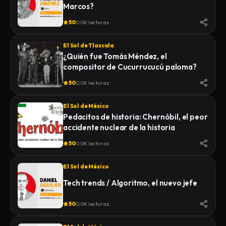
Marcos?
50
0.0K lecturas
El Sol de Tlaxcala
¿Quién fue Tomás Méndez, el
compositor de Cucurrucucú paloma?
50
0.0K lecturas
El Sol de México
Pedacitos de historia: Chernóbil, el peor
accidente nuclear de la historia
50
0.0K lecturas
El Sol de México
Tech trends / Algoritmo, el nuevo jefe
50
0.0K lecturas