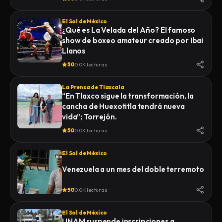
El Sol de México
¿Qué es La Velada del Año? El famoso
show de boxeo amateur creado por Ibai
Llanos
50
0.0K lecturas
La Prensa de Tlaxcala
“En Tlaxco sigue la transformación, la
cancha de Huexotitla tendrá nueva
vida”; Torrejón.
50
0.0K lecturas
El Sol de México
Venezuela a un mes del doble terremoto
50
0.0K lecturas
El Sol de México
UNAM suspende inscripciones a