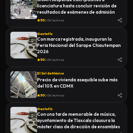
licenciatura hasta concluir revisión de
resultados de exámenes de admisión
50
0.0K lecturas
Gentetlx
Con marca registrada, inauguran la
Feria Nacional del Sarape Chiautempan
2026
50
0.0K lecturas
El Sol de México
Precio de vivienda asequible sube más
del 10% en CDMX
50
0.0K lecturas
Gentetlx
Con una tarde memorable de música,
ayuntamiento de Tlaxcala clausura la
máster class de dirección de ensambles