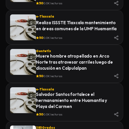
de la Feria 2026
50
0.0K lecturas
e-Tlaxcala
Realiza ISSSTE Tlaxcala mantenimiento
en áreas comunes de la UMF Huamantla
50
0.0K lecturas
Gentetlx
Muere hombre atropellado en Arco
Norte tras atravesar carriles luego de
discusión en Calpulalpan
50
0.0K lecturas
e-Tlaxcala
Salvador Santos fortalece el
hermanamiento entre Huamantla y
Playa del Carmen
50
0.0K lecturas
385 Grados