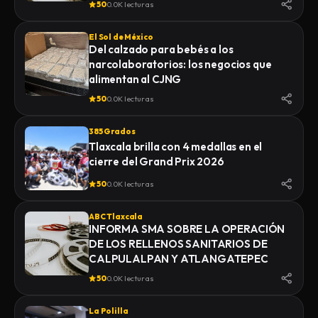
50
0.0K lecturas
El Sol de México
Del calzado para bebés a los
narcolaboratorios: los negocios que
alimentan al CJNG
50
0.0K lecturas
385 Grados
Tlaxcala brilla con 4 medallas en el
cierre del Grand Prix 2026
50
0.0K lecturas
ABC Tlaxcala
INFORMA SMA SOBRE LA OPERACIÓN
DE LOS RELLENOS SANITARIOS DE
CALPULALPAN Y ATLANGATEPEC
50
0.0K lecturas
La Polilla