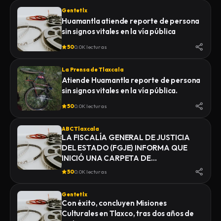
Gentetlx
Huamantla atiende reporte de persona
sin signos vitales en la vía pública
50
0.0K lecturas
La Prensa de Tlaxcala
Atiende Huamantla reporte de persona
sin signos vitales en la vía pública.
50
0.0K lecturas
ABC Tlaxcala
LA FISCALÍA GENERAL DE JUSTICIA
DEL ESTADO (FGJE) INFORMA QUE
INICIÓ UNA CARPETA DE
INVESTIGACIÓN POR EL DELITO DE
50
0.0K lecturas
HOMICIDIO, DERIVADO DEL
FALLECIMIENTO DE UN HOMBRE
Gentetlx
MIENTRAS ERA TRASLADADO POR
Con éxito, concluyen Misiones
ELEMENTOS DE LA POLICÍA MUNICIPAL
Culturales en Tlaxco, tras dos años de
DE SAN PABLO DEL MONTE AL