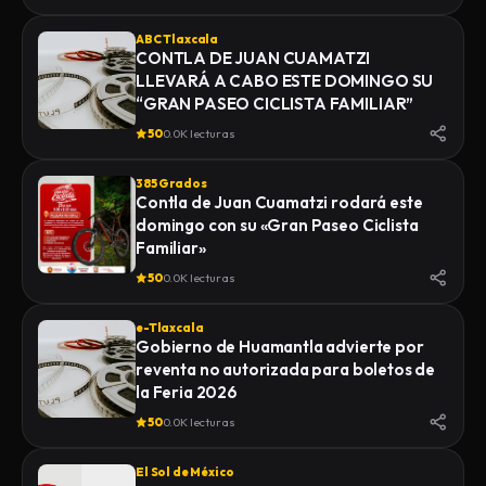
ABC Tlaxcala
CONTLA DE JUAN CUAMATZI
LLEVARÁ A CABO ESTE DOMINGO SU
“GRAN PASEO CICLISTA FAMILIAR”
50
0.0K lecturas
385 Grados
Contla de Juan Cuamatzi rodará este
domingo con su «Gran Paseo Ciclista
Familiar»
50
0.0K lecturas
e-Tlaxcala
Gobierno de Huamantla advierte por
reventa no autorizada para boletos de
la Feria 2026
50
0.0K lecturas
El Sol de México