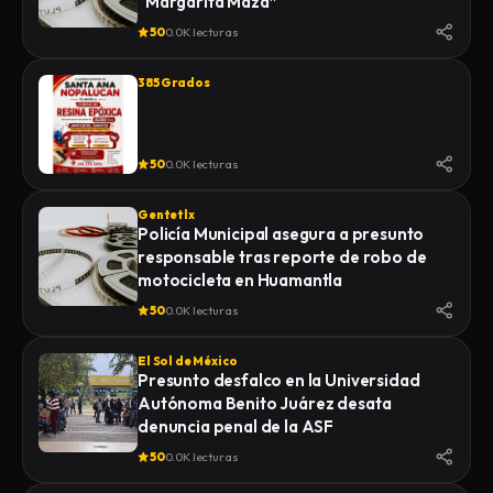
“Margarita Maza”
50
0.0K lecturas
385 Grados
50
0.0K lecturas
Gentetlx
Policía Municipal asegura a presunto
responsable tras reporte de robo de
motocicleta en Huamantla
50
0.0K lecturas
El Sol de México
Presunto desfalco en la Universidad
Autónoma Benito Juárez desata
denuncia penal de la ASF
50
0.0K lecturas