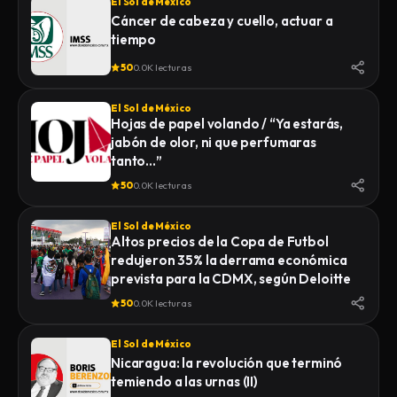
El Sol de México
Cáncer de cabeza y cuello, actuar a
tiempo
50
0.0K lecturas
El Sol de México
Hojas de papel volando / “Ya estarás,
jabón de olor, ni que perfumaras
tanto…”
50
0.0K lecturas
El Sol de México
Altos precios de la Copa de Futbol
redujeron 35% la derrama económica
prevista para la CDMX, según Deloitte
50
0.0K lecturas
El Sol de México
Nicaragua: la revolución que terminó
temiendo a las urnas (II)