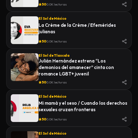
50
0.0K lecturas
El Sol de México
La Crème de la Crème / Efemérides
julianas
50
0.0K lecturas
El Sol de Tlaxcala
Julián Hernández estrena “Los
demonios del amanecer” cinta con
romance LGBT+ juvenil
50
0.0K lecturas
El Sol de México
Mi mamá y el sexo / Cuando los derechos
sexuales cruzan fronteras
50
0.0K lecturas
El Sol de México