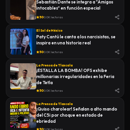
Sebastián Dante se integra a “Amigos
intocables” en función especial
50
0.0K lecturas
El Sol de México
Paty Cantú le canta a los narcisistas, se
inspira en una historia real
50
0.0K lecturas
La Prensa de Tlaxcala
¡ESTALLA LA BOMBA! OFS exhibe
millonarias irregularidades en la Feria
de Tetla
50
0.0K lecturas
La Prensa de Tlaxcala
¡Quiso charolear! Señalan a alto mando
del C5i por choque en estado de
ebriedad
50
0.0K lecturas