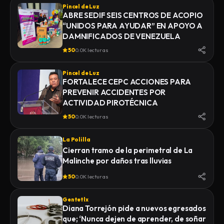
Pincel de Luz
ABRE SEDIF SEIS CENTROS DE ACOPIO
“UNIDOS PARA AYUDAR” EN APOYO A
DAMNIFICADOS DE VENEZUELA
50
0.0K lecturas
Pincel de Luz
FORTALECE CEPC ACCIONES PARA
PREVENIR ACCIDENTES POR
ACTIVIDAD PIROTÉCNICA
50
0.0K lecturas
La Polilla
Cierran tramo de la perimetral de La
Malinche por daños tras lluvias
50
0.0K lecturas
Gentetlx
Diana Torrejón pide a nuevos egresados
que; ‘Nunca dejen de aprender, de soñar