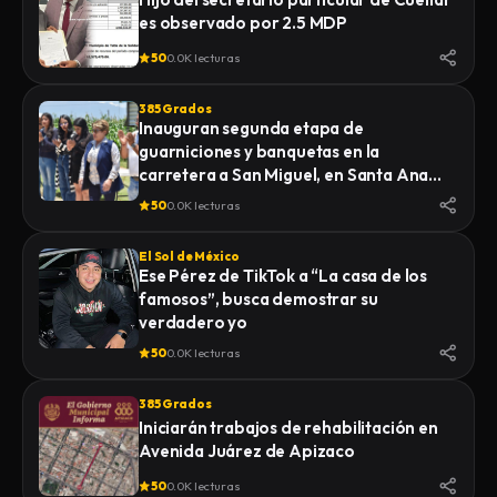
es observado por 2.5 MDP
50
0.0K lecturas
385 Grados
Inauguran segunda etapa de
guarniciones y banquetas en la
carretera a San Miguel, en Santa Ana
Nopalucan
50
0.0K lecturas
El Sol de México
Ese Pérez de TikTok a “La casa de los
famosos”, busca demostrar su
verdadero yo
50
0.0K lecturas
385 Grados
Iniciarán trabajos de rehabilitación en
Avenida Juárez de Apizaco
50
0.0K lecturas