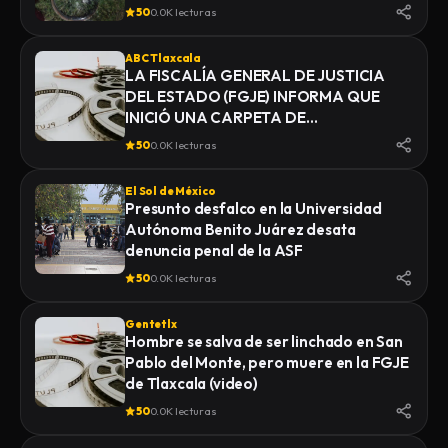
50
0.0K lecturas
ABC Tlaxcala
LA FISCALÍA GENERAL DE JUSTICIA
DEL ESTADO (FGJE) INFORMA QUE
INICIÓ UNA CARPETA DE
INVESTIGACIÓN POR EL DELITO DE
50
0.0K lecturas
HOMICIDIO, DERIVADO DEL
FALLECIMIENTO DE UN HOMBRE
El Sol de México
MIENTRAS ERA TRASLADADO POR
Presunto desfalco en la Universidad
ELEMENTOS DE LA POLICÍA MUNICIPAL
Autónoma Benito Juárez desata
DE SAN PABLO DEL MONTE AL
denuncia penal de la ASF
INSTITUTO DE CIENCIAS FORENSES
50
0.0K lecturas
(INCIFO), DONDE SE REALIZARÍAN EL
CERTIFICADO MÉDICO
Gentetlx
CORRESPONDIENTE
Hombre se salva de ser linchado en San
Pablo del Monte, pero muere en la FGJE
de Tlaxcala (video)
50
0.0K lecturas