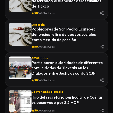
desarrollo y el bienestar de las familias
de Tlaxco
50
0.0K lecturas
Gentetlx
Pobladores de San Pedro Ecatepec
denuncias retiro de apoyos sociales
como medida de presión
50
0.0K lecturas
385 Grados
Participaron autoridades de diferentes
comunidades de Tlaxcala en los
Diálogos entre Justicias con la SCJN
50
0.0K lecturas
La Prensa de Tlaxcala
Hijo del secretario particular de Cuéllar
es observado por 2.5 MDP
50
0.0K lecturas