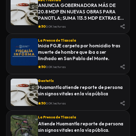
ABC Tlaxcala
ANUNCIA GOBERNADORA MÁS DE
20.8 MDP EN NUEVAS OBRAS PARA
PANOTLA; SUMA 113.5 MDP EXTRAS EN
INFRAESTRUCTURA
50
0.0K lecturas
La Prensa de Tlaxcala
Inicia FGJE carpeta por homicidio tras
muerte de hombre que iba a ser
linchado en San Pablo del Monte.
50
0.0K lecturas
Gentetlx
Huamantla atiende reporte de persona
sin signos vitales en la vía pública
50
0.0K lecturas
La Prensa de Tlaxcala
Atiende Huamantla reporte de persona
sin signos vitales en la vía pública.