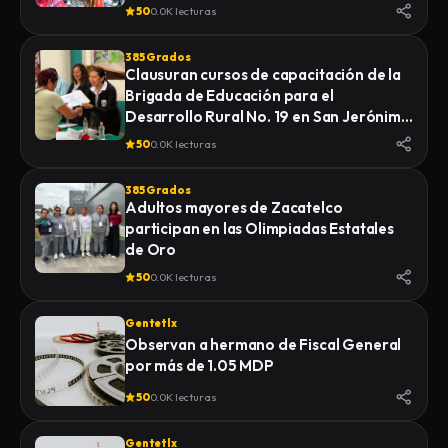
Diferentes”.
50
0.0K lecturas
385 Grados
Clausuran cursos de capacitación de la
Brigada de Educación para el
Desarrollo Rural No. 19 en San Jerónimo
Zacualpan
50
0.0K lecturas
385 Grados
Adultos mayores de Zacatelco
participan en las Olimpiadas Estatales
de Oro
50
0.0K lecturas
Gentetlx
Observan a hermano de Fiscal General
por más de 1.05 MDP
50
0.0K lecturas
Gentetlx