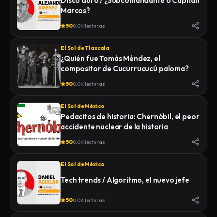
Disco duro / ¿Subcomandante o Capitán
Marcos?
50
0.0K lecturas
El Sol de Tlaxcala
¿Quién fue Tomás Méndez, el
compositor de Cucurrucucú paloma?
50
0.0K lecturas
El Sol de México
Pedacitos de historia: Chernóbil, el peor
accidente nuclear de la historia
50
0.0K lecturas
El Sol de México
Tech trends / Algoritmo, el nuevo jefe
50
0.0K lecturas