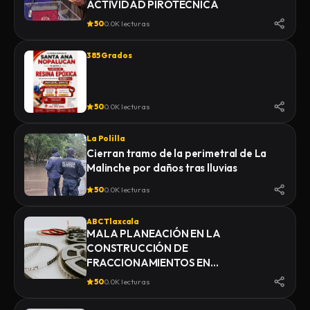
ACTIVIDAD PIROTÉCNICA
50
0.0K lecturas
385 Grados
50
0.0K lecturas
La Polilla
Cierran tramo de la perimetral de La
Malinche por daños tras lluvias
50
0.0K lecturas
ABC Tlaxcala
MALA PLANEACIÓN EN LA
CONSTRUCCIÓN DE
FRACCIONAMIENTOS EN
YAUHQUEMEHCAN GENERA QUE
50
0.0K lecturas
COLAPSEN DRENAJES