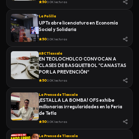
50
0.0K lecturas
La Polilla
UPTx abre licenciatura en Economía
Social y Solidaria
50
0.0K lecturas
ABC Tlaxcala
EN TEOLOCHOLCO CONVOCAN A
CLASES DE BASQUETBOL “CANASTAS
POR LA PREVENCIÓN”
50
0.0K lecturas
La Prensa de Tlaxcala
¡ESTALLA LA BOMBA! OFS exhibe
millonarias irregularidades en la Feria
de Tetla
50
0.0K lecturas
La Prensa de Tlaxcala