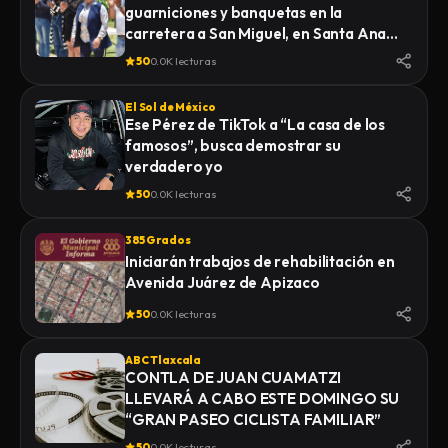
guarniciones y banquetas en la
carretera a San Miguel, en Santa Ana
Nopalucan
50
0.0K lecturas
El Sol de México
Ese Pérez de TikTok a “La casa de los
famosos”, busca demostrar su
verdadero yo
50
0.0K lecturas
385 Grados
Iniciarán trabajos de rehabilitación en
Avenida Juárez de Apizaco
50
0.0K lecturas
ABC Tlaxcala
CONTLA DE JUAN CUAMATZI
LLEVARÁ A CABO ESTE DOMINGO SU
“GRAN PASEO CICLISTA FAMILIAR”
50
0.0K lecturas