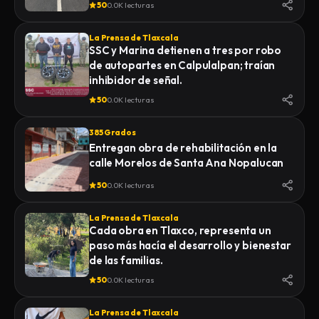
50
0.0K lecturas
La Prensa de Tlaxcala
SSC y Marina detienen a tres por robo
de autopartes en Calpulalpan; traían
inhibidor de señal.
50
0.0K lecturas
385 Grados
Entregan obra de rehabilitación en la
calle Morelos de Santa Ana Nopalucan
50
0.0K lecturas
La Prensa de Tlaxcala
Cada obra en Tlaxco, representa un
paso más hacía el desarrollo y bienestar
de las familias.
50
0.0K lecturas
La Prensa de Tlaxcala