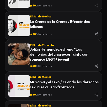
50
0.0K lecturas
El Sol de México
La Crème de la Crème / Efemérides
julianas
50
0.0K lecturas
El Sol de Tlaxcala
Julián Hernández estrena “Los
demonios del amanecer” cinta con
romance LGBT+ juvenil
50
0.0K lecturas
El Sol de México
Mi mamá y el sexo / Cuando los derechos
sexuales cruzan fronteras
50
0.0K lecturas
El Sol de México