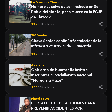
La Prensa de Tlaxcala
Hombre se salva de ser linchado en San
Pablo del Monte, pero muere en la FGJE
de Tlaxcala.
50
0.0K lecturas
385 Grados
Chava Santos continúa fortaleciendo la
infraestructura vial de Huamantla
50
0.0K lecturas
Gentetlx
Gobierno de Huamantla invita a
inscribirse al bachillerato nacional
“Margarita Maza”
50
0.0K lecturas
Pincel de Luz
FORTALECE CEPC ACCIONES PARA
PREVENIR ACCIDENTES POR