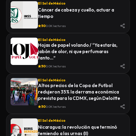
El Sol de México
Cáncer de cabeza y cuello, actuar a
tiempo
50
0.0K lecturas
El Sol de México
Hojas de papel volando / “Ya estarás,
jabón de olor, ni que perfumaras
tanto…”
50
0.0K lecturas
El Sol de México
Altos precios de la Copa de Futbol
redujeron 35% la derrama económica
prevista para la CDMX, según Deloitte
50
0.0K lecturas
El Sol de México
Nicaragua: la revolución que terminó
temiendo a las urnas (II)