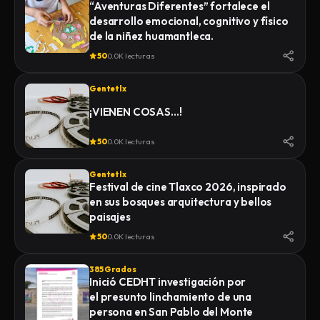
“Aventuras Diferentes” fortalece el
desarrollo emocional, cognitivo y físico
de la niñez huamantleca.
50
0.0K lecturas
Gentetlx
¡VIENEN COSAS…!
50
0.0K lecturas
Gentetlx
Festival de cine Tlaxco 2026, inspirado
en sus bosques arquitectura y bellos
paisajes
50
0.0K lecturas
385 Grados
Inició CEDHT investigación por
el presunto linchamiento de una
persona en San Pablo del Monte