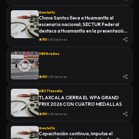
Gentetlx
Chava Santos lleva a Huamantla al
escenario nacional; SECTUR Federal
destaca a Huamantla en la presentación
de su feria 2026
50
0.0K lecturas
385 Grados
50
0.0K lecturas
ABC Tlaxcala
TLAXCALA CIERRA EL WPA GRAND
PRIX 2026 CON CUATRO MEDALLAS
50
0.0K lecturas
Gentetlx
Capacitación continua, impulsa el