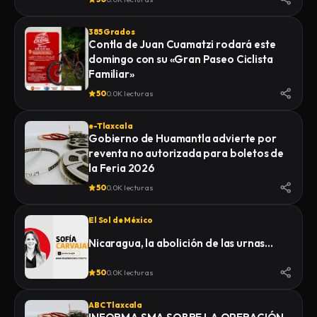
385 Grados
Contla de Juan Cuamatzi rodará este
domingo con su «Gran Paseo Ciclista
Familiar»
50
0.0K lecturas
e-Tlaxcala
Gobierno de Huamantla advierte por
reventa no autorizada para boletos de
la Feria 2026
50
0.0K lecturas
El Sol de México
Nicaragua, la abolición de las urnas…
50
0.0K lecturas
ABC Tlaxcala