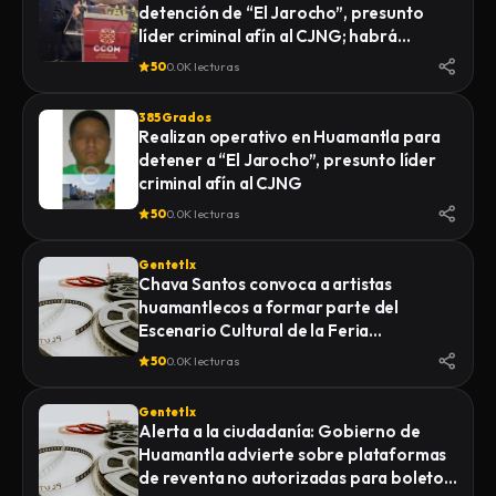
detención de “El Jarocho”, presunto
LA FISCALÍA GENERAL DE JUSTICIA DEL
líder criminal afín al CJNG; habrá
ESTADO (FGJE) INICIÓ UNA CARPETA DE
vigilancia 48 horas en Huamantla
INVESTIGACIÓN POR EL DELITO DE
50
0.0K lecturas
HOMICIDIO CALIFICADO EN CONTRA DE
QUIEN O QUIENES RESULTEN
385 Grados
RESPONSABLES
Realizan operativo en Huamantla para
detener a “El Jarocho”, presunto líder
criminal afín al CJNG
50
0.0K lecturas
Gentetlx
Chava Santos convoca a artistas
huamantlecos a formar parte del
Escenario Cultural de la Feria
Internacional del Arte Efímero y la Dalia
50
0.0K lecturas
2026
Gentetlx
Alerta a la ciudadanía: Gobierno de
Huamantla advierte sobre plataformas
de reventa no autorizadas para boletos