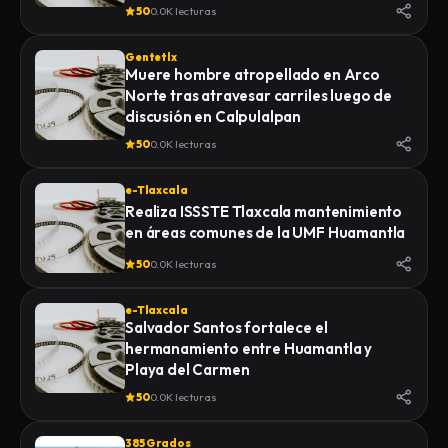
de la Feria 2026
50
0.0K lecturas
Gentetlx
Muere hombre atropellado en Arco
Norte tras atravesar carriles luego de
discusión en Calpulalpan
50
0.0K lecturas
e-Tlaxcala
Realiza ISSSTE Tlaxcala mantenimiento
en áreas comunes de la UMF Huamantla
50
0.0K lecturas
e-Tlaxcala
Salvador Santos fortalece el
hermanamiento entre Huamantla y
Playa del Carmen
50
0.0K lecturas
385 Grados