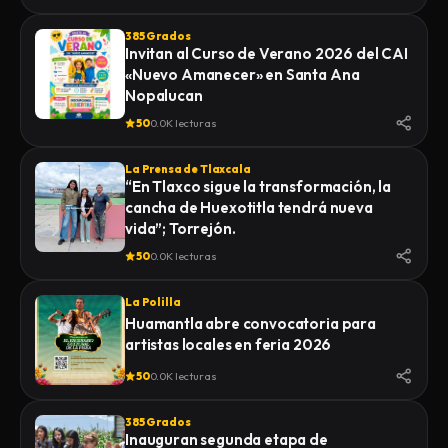
385 Grados
Invitan al Curso de Verano 2026 del CAI
«Nuevo Amanecer» en Santa Ana
Nopalucan
50
0.0K lecturas
La Prensa de Tlaxcala
“En Tlaxco sigue la transformación, la
cancha de Huexotitla tendrá nueva
vida”; Torrejón.
50
0.0K lecturas
La Polilla
Huamantla abre convocatoria para
artistas locales en feria 2026
50
0.0K lecturas
385 Grados
Inauguran segunda etapa de