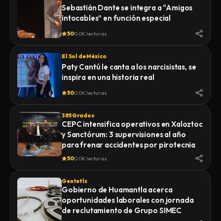
Sebastián Dante se integra a “Amigos
intocables” en función especial
50
0.0K lecturas
El Sol de México
Paty Cantú le canta a los narcisistas, se
inspira en una historia real
50
0.0K lecturas
385 Grados
CEPC intensifica operativos en Xaloztoc
y Sanctórum: 3 supervisiones al año
para frenar accidentes por pirotecnia
50
0.0K lecturas
Gentetlx
Gobierno de Huamantla acerca
oportunidades laborales con jornada
de reclutamiento de Grupo SIMEC