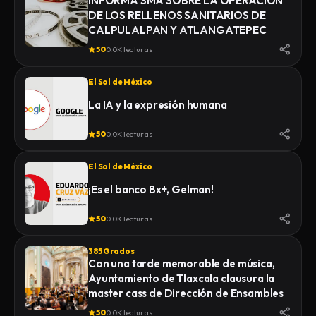
INFORMA SMA SOBRE LA OPERACIÓN
DE LOS RELLENOS SANITARIOS DE
CALPULALPAN Y ATLANGATEPEC
50
0.0K lecturas
El Sol de México
La IA y la expresión humana
50
0.0K lecturas
El Sol de México
¡Es el banco Bx+, Gelman!
50
0.0K lecturas
385 Grados
Con una tarde memorable de música,
Ayuntamiento de Tlaxcala clausura la
master cass de Dirección de Ensambles
50
0.0K lecturas