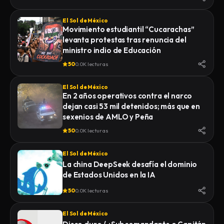
El Sol de México
Movimiento estudiantil “Cucarachas”
levanta protestas tras renuncia del
ministro indio de Educación
50
0.0K lecturas
El Sol de México
En 2 años operativos contra el narco
dejan casi 53 mil detenidos; más que en
sexenios de AMLO y Peña
50
0.0K lecturas
El Sol de México
La china DeepSeek desafía el dominio
de Estados Unidos en la IA
50
0.0K lecturas
El Sol de México