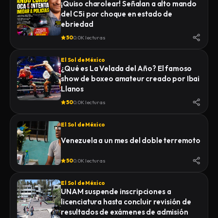
¡Quiso charolear! Señalan a alto mando
del C5i por choque en estado de
ebriedad
50
0.0K lecturas
El Sol de México
¿Qué es La Velada del Año? El famoso
show de boxeo amateur creado por Ibai
Llanos
50
0.0K lecturas
El Sol de México
Venezuela a un mes del doble terremoto
50
0.0K lecturas
El Sol de México
UNAM suspende inscripciones a
licenciatura hasta concluir revisión de
resultados de exámenes de admisión