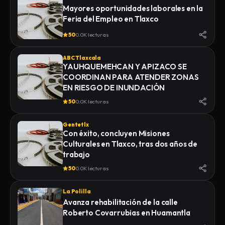
Mayores oportunidades laborales en la
Feria del Empleo en Tlaxco
50
0.0K lecturas
ABC Tlaxcala
YAUHQUEMEHCAN Y APIZACO SE
COORDINAN PARA ATENDER ZONAS
EN RIESGO DE INUNDACIÓN
50
0.0K lecturas
Gentetlx
Con éxito, concluyen Misiones
Culturales en Tlaxco, tras dos años de
trabajo
50
0.0K lecturas
La Polilla
Avanza rehabilitación de la calle
Roberto Covarrubias en Huamantla