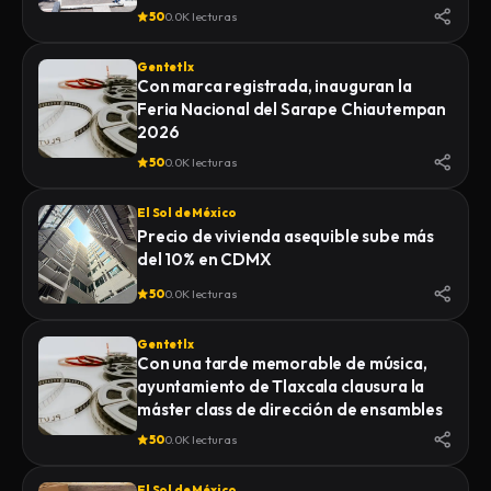
50
0.0K lecturas
Gentetlx
Con marca registrada, inauguran la
Feria Nacional del Sarape Chiautempan
2026
50
0.0K lecturas
El Sol de México
Precio de vivienda asequible sube más
del 10% en CDMX
50
0.0K lecturas
Gentetlx
Con una tarde memorable de música,
ayuntamiento de Tlaxcala clausura la
máster class de dirección de ensambles
50
0.0K lecturas
El Sol de México