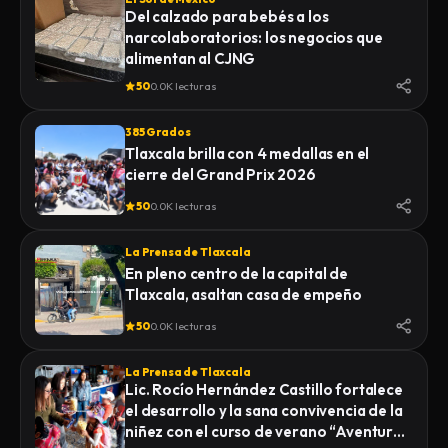
Del calzado para bebés a los
narcolaboratorios: los negocios que
alimentan al CJNG
50
0.0K lecturas
385 Grados
Tlaxcala brilla con 4 medallas en el
cierre del Grand Prix 2026
50
0.0K lecturas
La Prensa de Tlaxcala
En pleno centro de la capital de
Tlaxcala, asaltan casa de empeño
50
0.0K lecturas
La Prensa de Tlaxcala
Lic. Rocío Hernández Castillo fortalece
el desarrollo y la sana convivencia de la
niñez con el curso de verano “Aventuras