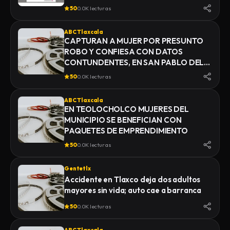
50
0.0K lecturas
ABC Tlaxcala
CAPTURAN A MUJER POR PRESUNTO
ROBO Y CONFIESA CON DATOS
CONTUNDENTES, EN SAN PABLO DEL
MONTE
50
0.0K lecturas
ABC Tlaxcala
EN TEOLOCHOLCO MUJERES DEL
MUNICIPIO SE BENEFICIAN CON
PAQUETES DE EMPRENDIMIENTO
50
0.0K lecturas
Gentetlx
Accidente en Tlaxco deja dos adultos
mayores sin vida; auto cae a barranca
50
0.0K lecturas