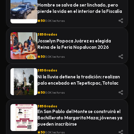
Hombre se salva de ser linchado, pero
pierde la vida en el interior de la Fiscalía
50
0.0K lecturas
385 Grados
Josselyn Popoca Juárez es elegida
Reina de la Feria Nopalucan 2026
50
0.0K lecturas
385 Grados
Ni la lluvia detiene la tradición: realizan
palo encebado en Tepeticpac, Totolac
50
0.0K lecturas
385 Grados
En San Pablo del Monte se construirá el
Bachillerato Margarita Maza; jóvenes ya
pueden inscribirse
50
0.0K lecturas