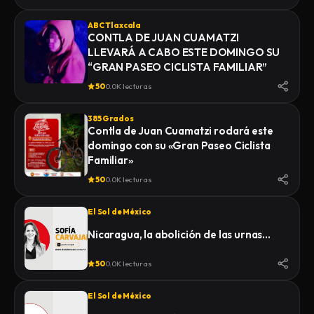
ABC Tlaxcala
CONTLA DE JUAN CUAMATZI
LLEVARÁ A CABO ESTE DOMINGO SU
“GRAN PASEO CICLISTA FAMILIAR”
50
0.0K lecturas
385 Grados
Contla de Juan Cuamatzi rodará este
domingo con su «Gran Paseo Ciclista
Familiar»
50
0.0K lecturas
El Sol de México
Nicaragua, la abolición de las urnas…
50
0.0K lecturas
El Sol de México