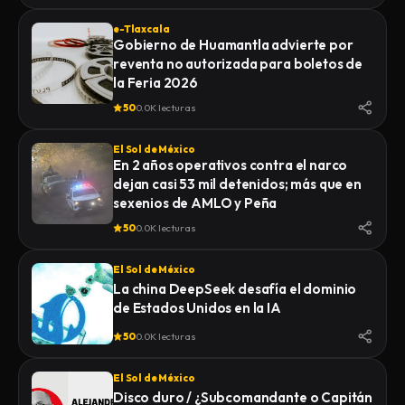
e-Tlaxcala
Gobierno de Huamantla advierte por
reventa no autorizada para boletos de
la Feria 2026
50
0.0K lecturas
El Sol de México
En 2 años operativos contra el narco
dejan casi 53 mil detenidos; más que en
sexenios de AMLO y Peña
50
0.0K lecturas
El Sol de México
La china DeepSeek desafía el dominio
de Estados Unidos en la IA
50
0.0K lecturas
El Sol de México
Disco duro / ¿Subcomandante o Capitán