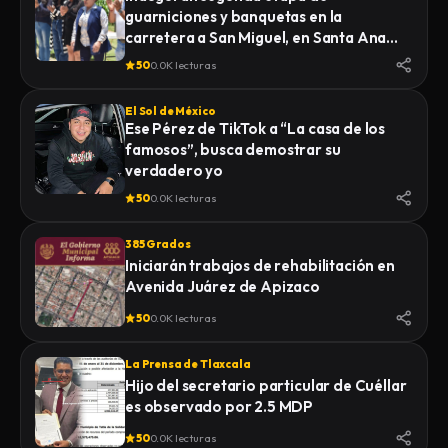
guarniciones y banquetas en la
carretera a San Miguel, en Santa Ana
Nopalucan
50
0.0K lecturas
El Sol de México
Ese Pérez de TikTok a “La casa de los
famosos”, busca demostrar su
verdadero yo
50
0.0K lecturas
385 Grados
Iniciarán trabajos de rehabilitación en
Avenida Juárez de Apizaco
50
0.0K lecturas
La Prensa de Tlaxcala
Hijo del secretario particular de Cuéllar
es observado por 2.5 MDP
50
0.0K lecturas