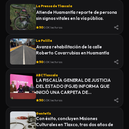
La Prensa de Tlaxcala
Atiende Huamantla reporte de persona
sin signos vitales en la vía pública.
50
0.0K lecturas
La Polilla
Avanza rehabilitación de la calle
Roberto Covarrubias en Huamantla
50
0.0K lecturas
ABC Tlaxcala
LA FISCALÍA GENERAL DE JUSTICIA
DEL ESTADO (FGJE) INFORMA QUE
INICIÓ UNA CARPETA DE
INVESTIGACIÓN POR EL DELITO DE
50
0.0K lecturas
HOMICIDIO, DERIVADO DEL
FALLECIMIENTO DE UN HOMBRE
Gentetlx
MIENTRAS ERA TRASLADADO POR
Con éxito, concluyen Misiones
ELEMENTOS DE LA POLICÍA MUNICIPAL
Culturales en Tlaxco, tras dos años de
DE SAN PABLO DEL MONTE AL