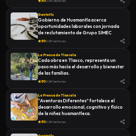
50
0.0K lecturas
Gentetlx
Gobierno de Huamantla acerca
oportunidades laborales con jornada
de reclutamiento de Grupo SIMEC
50
0.0K lecturas
La Prensa de Tlaxcala
Cada obra en Tlaxco, representa un
paso más hacía el desarrollo y bienestar
de las familias.
50
0.0K lecturas
La Prensa de Tlaxcala
“Aventuras Diferentes” fortalece el
desarrollo emocional, cognitivo y físico
de la niñez huamantleca.
50
0.0K lecturas
Gentetlx