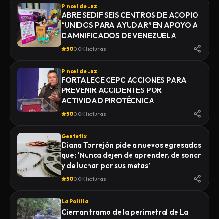
Pincel de Luz
ABRE SEDIF SEIS CENTROS DE ACOPIO
“UNIDOS PARA AYUDAR” EN APOYO A
DAMNIFICADOS DE VENEZUELA
50
0.0K lecturas
Pincel de Luz
FORTALECE CEPC ACCIONES PARA
PREVENIR ACCIDENTES POR
ACTIVIDAD PIROTÉCNICA
50
0.0K lecturas
Gentetlx
Diana Torrejón pide a nuevos egresados
que; ‘Nunca dejen de aprender, de soñar
y de luchar por sus metas’
50
0.0K lecturas
La Polilla
Cierran tramo de la perimetral de La