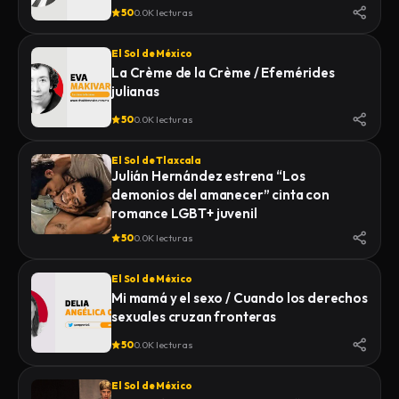
50
0.0K lecturas
El Sol de México
La Crème de la Crème / Efemérides
julianas
50
0.0K lecturas
El Sol de Tlaxcala
Julián Hernández estrena “Los
demonios del amanecer” cinta con
romance LGBT+ juvenil
50
0.0K lecturas
El Sol de México
Mi mamá y el sexo / Cuando los derechos
sexuales cruzan fronteras
50
0.0K lecturas
El Sol de México