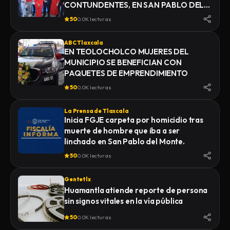
CONTUNDENTES, EN SAN PABLO DEL
MONTE
50
0.0K lecturas
ABC Tlaxcala
EN TEOLOCHOLCO MUJERES DEL
MUNICIPIO SE BENEFICIAN CON
PAQUETES DE EMPRENDIMIENTO
50
0.0K lecturas
La Prensa de Tlaxcala
Inicia FGJE carpeta por homicidio tras
muerte de hombre que iba a ser
linchado en San Pablo del Monte.
50
0.0K lecturas
Gentetlx
Huamantla atiende reporte de persona
sin signos vitales en la vía pública
50
0.0K lecturas