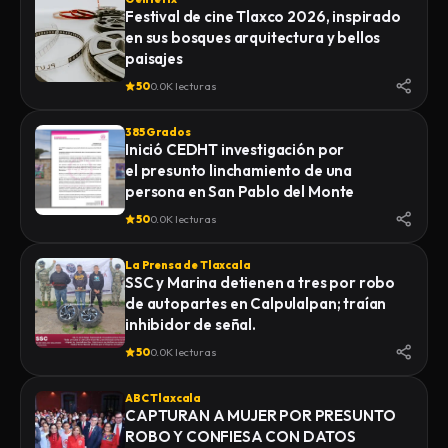
Festival de cine Tlaxco 2026, inspirado
en sus bosques arquitectura y bellos
paisajes
50
0.0K lecturas
385 Grados
Inició CEDHT investigación por
el presunto linchamiento de una
persona en San Pablo del Monte
50
0.0K lecturas
La Prensa de Tlaxcala
SSC y Marina detienen a tres por robo
de autopartes en Calpulalpan; traían
inhibidor de señal.
50
0.0K lecturas
ABC Tlaxcala
CAPTURAN A MUJER POR PRESUNTO
ROBO Y CONFIESA CON DATOS