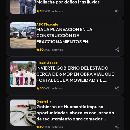
Malinche por daños tras lluvias
50
0.0K lecturas
ABC Tlaxcala
MALA PLANEACIÓN EN LA
CONSTRUCCIÓN DE
FRACCIONAMIENTOS EN
YAUHQUEMEHCAN GENERA QUE
50
0.0K lecturas
COLAPSEN DRENAJES
Pincel de Luz
INVIERTE GOBIERNO DEL ESTADO
CERCA DE 6 MDP EN OBRA VIAL QUE
FORTALECE LA MOVILIDAD Y EL
DESARROLLO DE YAUHQUEMEHCAN
50
0.0K lecturas
Gentetlx
Gobierno de Huamantla impulsa
oportunidades laborales con jornada
de reclutamiento para comedor
industrial
50
0.0K lecturas