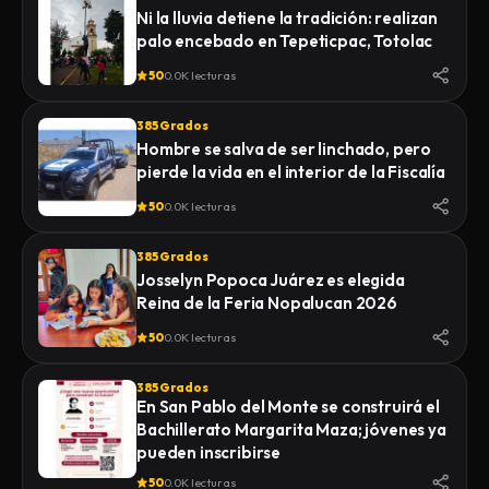
Ni la lluvia detiene la tradición: realizan
palo encebado en Tepeticpac, Totolac
50
0.0K lecturas
385 Grados
Hombre se salva de ser linchado, pero
pierde la vida en el interior de la Fiscalía
50
0.0K lecturas
385 Grados
Josselyn Popoca Juárez es elegida
Reina de la Feria Nopalucan 2026
50
0.0K lecturas
385 Grados
En San Pablo del Monte se construirá el
Bachillerato Margarita Maza; jóvenes ya
pueden inscribirse
50
0.0K lecturas