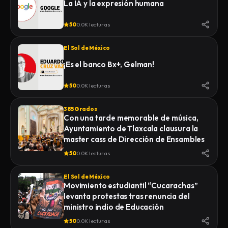
La IA y la expresión humana
50
0.0K lecturas
El Sol de México
¡Es el banco Bx+, Gelman!
50
0.0K lecturas
385 Grados
Con una tarde memorable de música,
Ayuntamiento de Tlaxcala clausura la
master cass de Dirección de Ensambles
50
0.0K lecturas
El Sol de México
Movimiento estudiantil “Cucarachas”
levanta protestas tras renuncia del
ministro indio de Educación
50
0.0K lecturas