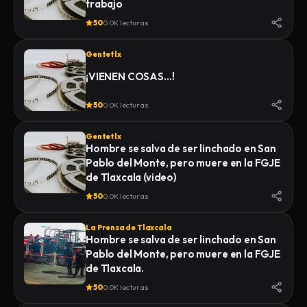
trabajo
INSTITUTO DE CIENCIAS FORENSES
50
0.0K lecturas
(INCIFO), DONDE SE REALIZARÍAN EL
CERTIFICADO MÉDICO
Gentetlx
CORRESPONDIENTE
¡VIENEN COSAS…!
50
0.0K lecturas
Gentetlx
Hombre se salva de ser linchado en San
Pablo del Monte, pero muere en la FGJE
de Tlaxcala (video)
50
0.0K lecturas
La Prensa de Tlaxcala
Hombre se salva de ser linchado en San
Pablo del Monte, pero muere en la FGJE
de Tlaxcala.
50
0.0K lecturas