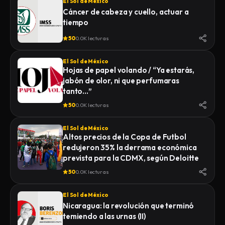
El Sol de México
Cáncer de cabeza y cuello, actuar a
tiempo
50
0.0K lecturas
El Sol de México
Hojas de papel volando / “Ya estarás,
jabón de olor, ni que perfumaras
tanto…”
50
0.0K lecturas
El Sol de México
Altos precios de la Copa de Futbol
redujeron 35% la derrama económica
prevista para la CDMX, según Deloitte
50
0.0K lecturas
El Sol de México
Nicaragua: la revolución que terminó
temiendo a las urnas (II)