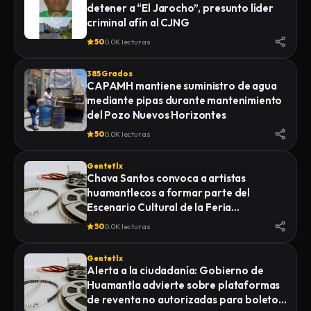
detener a “El Jarocho”, presunto líder
LA FISCALÍA GENERAL DE JUSTICIA DEL
criminal afín al CJNG
ESTADO (FGJE) INICIÓ UNA CARPETA DE
INVESTIGACIÓN POR EL DELITO DE
50
0.0K lecturas
HOMICIDIO CALIFICADO EN CONTRA DE
QUIEN O QUIENES RESULTEN
385 Grados
RESPONSABLES
CAPAMH mantiene suministro de agua
mediante pipas durante mantenimiento
del Pozo Nuevos Horizontes
50
0.0K lecturas
Gentetlx
Chava Santos convoca a artistas
huamantlecos a formar parte del
Escenario Cultural de la Feria
Internacional del Arte Efímero y la Dalia
50
0.0K lecturas
2026
Gentetlx
Alerta a la ciudadanía: Gobierno de
Huamantla advierte sobre plataformas
de reventa no autorizadas para boletos