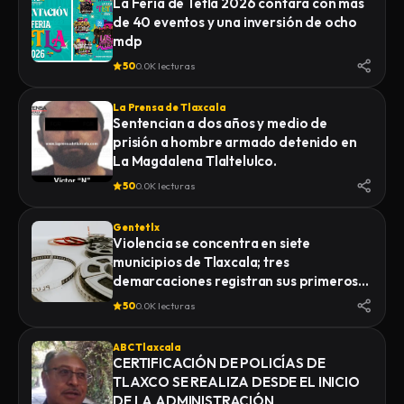
La Feria de Tetla 2026 contara con más
de 40 eventos y una inversión de ocho
mdp
50
0.0K lecturas
La Prensa de Tlaxcala
Sentencian a dos años y medio de
prisión a hombre armado detenido en
La Magdalena Tlaltelulco.
50
0.0K lecturas
Gentetlx
Violencia se concentra en siete
municipios de Tlaxcala; tres
demarcaciones registran sus primeros
homicidios de 2026
50
0.0K lecturas
ABC Tlaxcala
CERTIFICACIÓN DE POLICÍAS DE
TLAXCO SE REALIZA DESDE EL INICIO
DE LA ADMINISTRACIÓN