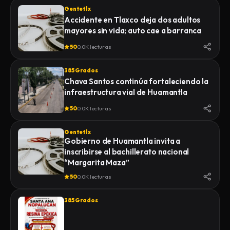
Gentetlx
Accidente en Tlaxco deja dos adultos
mayores sin vida; auto cae a barranca
50
0.0K lecturas
385 Grados
Chava Santos continúa fortaleciendo la
infraestructura vial de Huamantla
50
0.0K lecturas
Gentetlx
Gobierno de Huamantla invita a
inscribirse al bachillerato nacional
“Margarita Maza”
50
0.0K lecturas
385 Grados