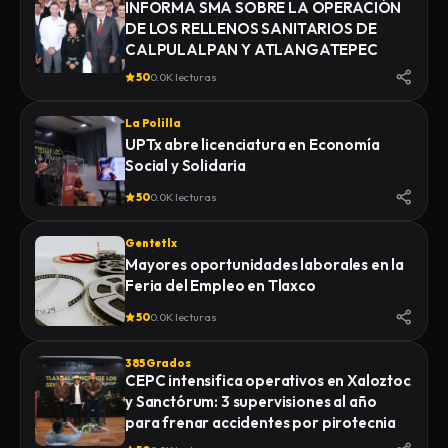
INFORMA SMA SOBRE LA OPERACIÓN
DE LOS RELLENOS SANITARIOS DE
CALPULALPAN Y ATLANGATEPEC
50
0.0K lecturas
La Polilla
UPTx abre licenciatura en Economía
Social y Solidaria
50
0.0K lecturas
Gentetlx
Mayores oportunidades laborales en la
Feria del Empleo en Tlaxco
50
0.0K lecturas
385 Grados
CEPC intensifica operativos en Xaloztoc
y Sanctórum: 3 supervisiones al año
para frenar accidentes por pirotecnia