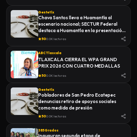
Gentetlx
Chava Santos lleva a Huamantla al
escenario nacional; SECTUR Federal
destaca a Huamantla en la presentación
de su feria 2026
50
0.0K lecturas
ABC Tlaxcala
TLAXCALA CIERRA EL WPA GRAND
PRIX 2026 CON CUATRO MEDALLAS
50
0.0K lecturas
Gentetlx
Pobladores de San Pedro Ecatepec
denuncias retiro de apoyos sociales
como medida de presión
50
0.0K lecturas
385 Grados
Inauguran segunda etapa de