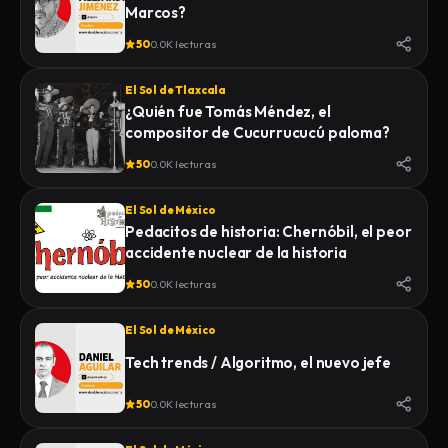
Marcos?
50
0.0K lecturas
El Sol de Tlaxcala
¿Quién fue Tomás Méndez, el
compositor de Cucurrucucú paloma?
50
0.0K lecturas
El Sol de México
Pedacitos de historia: Chernóbil, el peor
accidente nuclear de la historia
50
0.0K lecturas
El Sol de México
Tech trends / Algoritmo, el nuevo jefe
50
0.0K lecturas