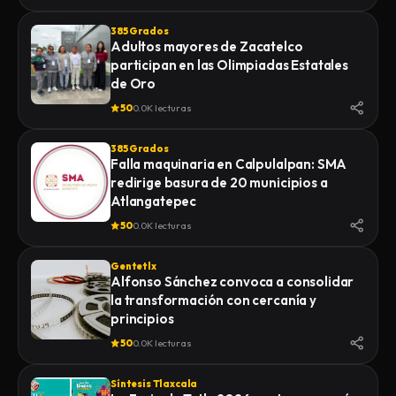
385 Grados
Adultos mayores de Zacatelco
participan en las Olimpiadas Estatales
de Oro
50
0.0K lecturas
385 Grados
Falla maquinaria en Calpulalpan: SMA
redirige basura de 20 municipios a
Atlangatepec
50
0.0K lecturas
Gentetlx
Alfonso Sánchez convoca a consolidar
la transformación con cercanía y
principios
50
0.0K lecturas
Síntesis Tlaxcala