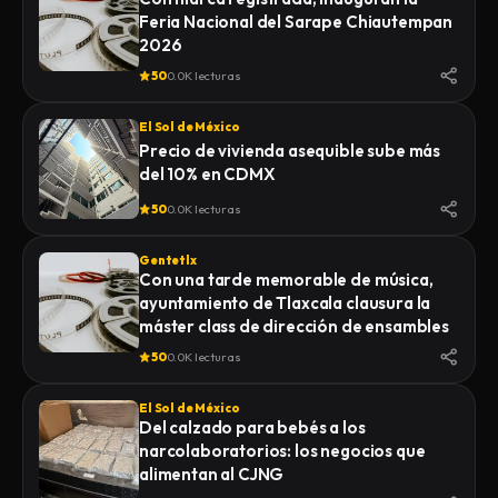
Feria Nacional del Sarape Chiautempan
2026
50
0.0K lecturas
El Sol de México
Precio de vivienda asequible sube más
del 10% en CDMX
50
0.0K lecturas
Gentetlx
Con una tarde memorable de música,
ayuntamiento de Tlaxcala clausura la
máster class de dirección de ensambles
50
0.0K lecturas
El Sol de México
Del calzado para bebés a los
narcolaboratorios: los negocios que
alimentan al CJNG