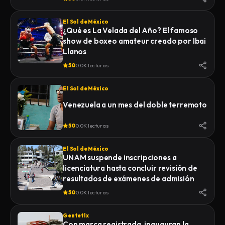
El Sol de México
¿Qué es La Velada del Año? El famoso
show de boxeo amateur creado por Ibai
Llanos
50
0.0K lecturas
El Sol de México
Venezuela a un mes del doble terremoto
50
0.0K lecturas
El Sol de México
UNAM suspende inscripciones a
licenciatura hasta concluir revisión de
resultados de exámenes de admisión
50
0.0K lecturas
Gentetlx
Con marca registrada, inauguran la