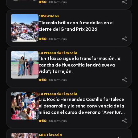
50
0.0K lecturas
385 Grados
Tlaxcala brilla con 4 medallas en el
cierre del Grand Prix 2026
50
0.0K lecturas
La Prensa de Tlaxcala
“En Tlaxco sigue la transformación, la
cancha de Huexotitla tendrá nueva
vida”; Torrejón.
50
0.0K lecturas
La Prensa de Tlaxcala
Lic. Rocío Hernández Castillo fortalece
el desarrollo y la sana convivencia de la
niñez con el curso de verano “Aventuras
Diferentes”.
50
0.0K lecturas
ABC Tlaxcala