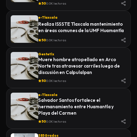
de la Feria 2026
50
0.0K lecturas
e-Tlaxcala
Realiza ISSSTE Tlaxcala mantenimiento
en áreas comunes de la UMF Huamantla
50
0.0K lecturas
Gentetlx
Muere hombre atropellado en Arco
Norte tras atravesar carriles luego de
discusión en Calpulalpan
50
0.0K lecturas
e-Tlaxcala
Salvador Santos fortalece el
hermanamiento entre Huamantla y
Playa del Carmen
50
0.0K lecturas
385 Grados