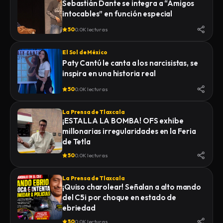
Sebastián Dante se integra a “Amigos
intocables” en función especial
50
0.0K lecturas
El Sol de México
Paty Cantú le canta a los narcisistas, se
inspira en una historia real
50
0.0K lecturas
La Prensa de Tlaxcala
¡ESTALLA LA BOMBA! OFS exhibe
millonarias irregularidades en la Feria
de Tetla
50
0.0K lecturas
La Prensa de Tlaxcala
¡Quiso charolear! Señalan a alto mando
del C5i por choque en estado de
ebriedad
50
0.0K lecturas