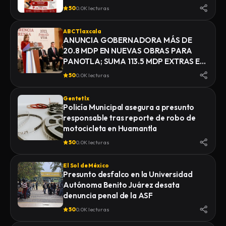
50
0.0K lecturas
ABC Tlaxcala
ANUNCIA GOBERNADORA MÁS DE
20.8 MDP EN NUEVAS OBRAS PARA
PANOTLA; SUMA 113.5 MDP EXTRAS EN
INFRAESTRUCTURA
50
0.0K lecturas
Gentetlx
Policía Municipal asegura a presunto
responsable tras reporte de robo de
motocicleta en Huamantla
50
0.0K lecturas
El Sol de México
Presunto desfalco en la Universidad
Autónoma Benito Juárez desata
denuncia penal de la ASF
50
0.0K lecturas