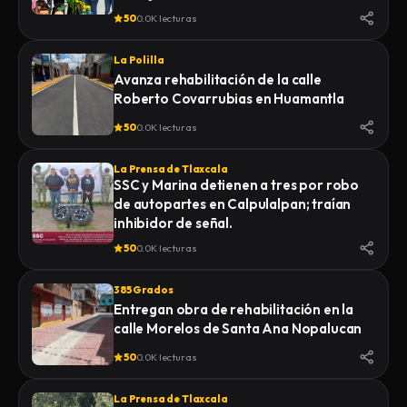
50
0.0K lecturas
La Polilla
Avanza rehabilitación de la calle
Roberto Covarrubias en Huamantla
50
0.0K lecturas
La Prensa de Tlaxcala
SSC y Marina detienen a tres por robo
de autopartes en Calpulalpan; traían
inhibidor de señal.
50
0.0K lecturas
385 Grados
Entregan obra de rehabilitación en la
calle Morelos de Santa Ana Nopalucan
50
0.0K lecturas
La Prensa de Tlaxcala