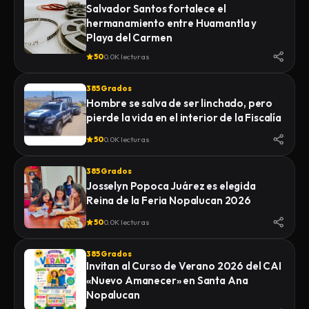
Salvador Santos fortalece el
hermanamiento entre Huamantla y
Playa del Carmen
50
0.0K lecturas
385 Grados
Hombre se salva de ser linchado, pero
pierde la vida en el interior de la Fiscalía
50
0.0K lecturas
385 Grados
Josselyn Popoca Juárez es elegida
Reina de la Feria Nopalucan 2026
50
0.0K lecturas
385 Grados
Invitan al Curso de Verano 2026 del CAI
«Nuevo Amanecer» en Santa Ana
Nopalucan