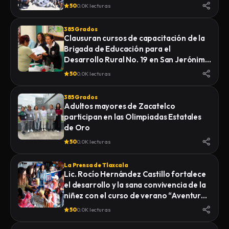
50
0.0K lecturas
385 Grados
Clausuran cursos de capacitación de la
Brigada de Educación para el
Desarrollo Rural No. 19 en San Jerónimo
Zacualpan
50
0.0K lecturas
385 Grados
Adultos mayores de Zacatelco
participan en las Olimpiadas Estatales
de Oro
50
0.0K lecturas
La Prensa de Tlaxcala
Lic. Rocío Hernández Castillo fortalece
el desarrollo y la sana convivencia de la
niñez con el curso de verano “Aventuras
Diferentes”.
50
0.0K lecturas