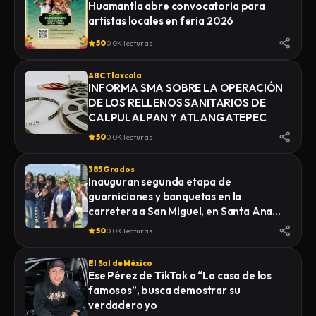
Huamantla abre convocatoria para
artistas locales en feria 2026
50
0.0K lecturas
ABC Tlaxcala
INFORMA SMA SOBRE LA OPERACIÓN
DE LOS RELLENOS SANITARIOS DE
CALPULALPAN Y ATLANGATEPEC
50
0.0K lecturas
385 Grados
Inauguran segunda etapa de
guarniciones y banquetas en la
carretera a San Miguel, en Santa Ana
Nopalucan
50
0.0K lecturas
El Sol de México
Ese Pérez de TikTok a “La casa de los
famosos”, busca demostrar su
verdadero yo