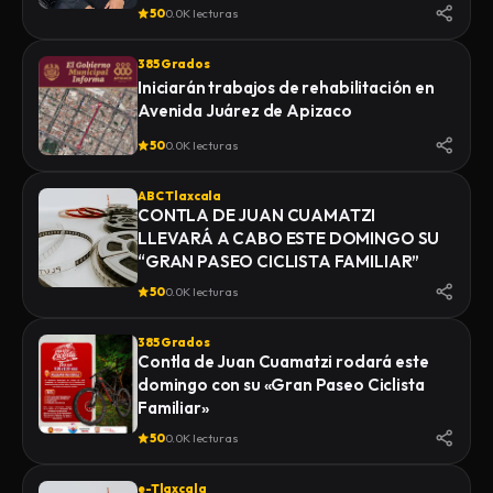
50
0.0K lecturas
385 Grados
Iniciarán trabajos de rehabilitación en
Avenida Juárez de Apizaco
50
0.0K lecturas
ABC Tlaxcala
CONTLA DE JUAN CUAMATZI
LLEVARÁ A CABO ESTE DOMINGO SU
“GRAN PASEO CICLISTA FAMILIAR”
50
0.0K lecturas
385 Grados
Contla de Juan Cuamatzi rodará este
domingo con su «Gran Paseo Ciclista
Familiar»
50
0.0K lecturas
e-Tlaxcala