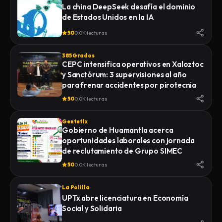
La china DeepSeek desafía el dominio
de Estados Unidos en la IA
50
0.0K lecturas
385 Grados
CEPC intensifica operativos en Xaloztoc
y Sanctórum: 3 supervisiones al año
para frenar accidentes por pirotecnia
50
0.0K lecturas
Gentetlx
Gobierno de Huamantla acerca
oportunidades laborales con jornada
de reclutamiento de Grupo SIMEC
50
0.0K lecturas
La Polilla
UPTx abre licenciatura en Economía
Social y Solidaria