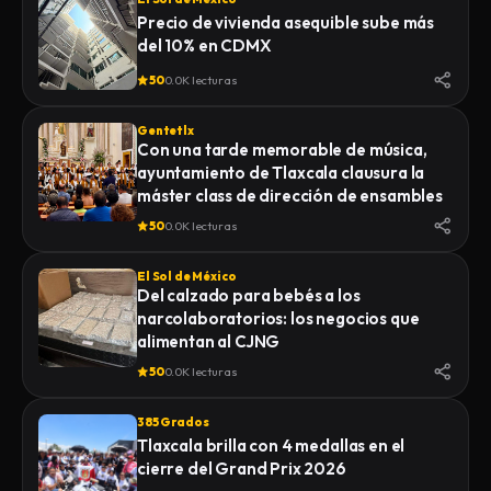
Precio de vivienda asequible sube más
del 10% en CDMX
50
0.0K lecturas
Gentetlx
Con una tarde memorable de música,
ayuntamiento de Tlaxcala clausura la
máster class de dirección de ensambles
50
0.0K lecturas
El Sol de México
Del calzado para bebés a los
narcolaboratorios: los negocios que
alimentan al CJNG
50
0.0K lecturas
385 Grados
Tlaxcala brilla con 4 medallas en el
cierre del Grand Prix 2026