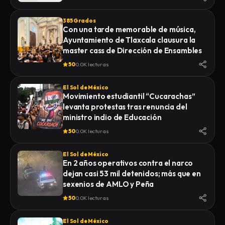
385 Grados
Con una tarde memorable de música,
Ayuntamiento de Tlaxcala clausura la
master cass de Dirección de Ensambles
50
0.0K lecturas
El Sol de México
Movimiento estudiantil “Cucarachas”
levanta protestas tras renuncia del
ministro indio de Educación
50
0.0K lecturas
El Sol de México
En 2 años operativos contra el narco
dejan casi 53 mil detenidos; más que en
sexenios de AMLO y Peña
50
0.0K lecturas
El Sol de México