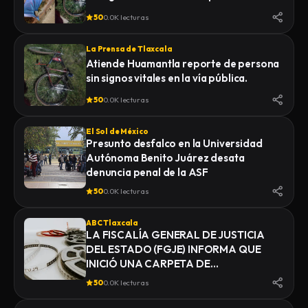
50
0.0K lecturas
La Prensa de Tlaxcala
Atiende Huamantla reporte de persona
sin signos vitales en la vía pública.
50
0.0K lecturas
El Sol de México
Presunto desfalco en la Universidad
Autónoma Benito Juárez desata
denuncia penal de la ASF
50
0.0K lecturas
ABC Tlaxcala
LA FISCALÍA GENERAL DE JUSTICIA
DEL ESTADO (FGJE) INFORMA QUE
INICIÓ UNA CARPETA DE
INVESTIGACIÓN POR EL DELITO DE
50
0.0K lecturas
HOMICIDIO, DERIVADO DEL
FALLECIMIENTO DE UN HOMBRE