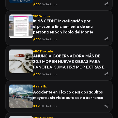
50
0.0K lecturas
385 Grados
Inició CEDHT investigación por
el presunto linchamiento de una
persona en San Pablo del Monte
50
0.0K lecturas
ABC Tlaxcala
ANUNCIA GOBERNADORA MÁS DE
20.8 MDP EN NUEVAS OBRAS PARA
PANOTLA; SUMA 113.5 MDP EXTRAS EN
INFRAESTRUCTURA
50
0.0K lecturas
Gentetlx
Accidente en Tlaxco deja dos adultos
mayores sin vida; auto cae a barranca
50
0.0K lecturas