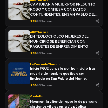
ABC Tlaxcala
CAPTURAN A MUJER POR PRESUNTO
ROBO Y CONFIESA CON DATOS
CONTUNDENTES, EN SAN PABLO DEL
MONTE
50
0.0K lecturas
ABC Tlaxcala
EN TEOLOCHOLCO MUJERES DEL
MUNICIPIO SE BENEFICIAN CON
PAQUETES DE EMPRENDIMIENTO
50
0.0K lecturas
La Prensa de Tlaxcala
Inicia FGJE carpeta por homicidio tras
muerte de hombre que iba a ser
linchado en San Pablo del Monte.
50
0.0K lecturas
Gentetlx
Huamantla atiende reporte de persona
sin signos vitales en la vía pública