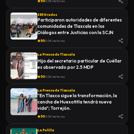
50
0.0K lecturas
385 Grados
Participaron autoridades de diferentes
comunidades de Tlaxcala en los
Diálogos entre Justicias con la SCJN
50
0.0K lecturas
La Prensa de Tlaxcala
Hijo del secretario particular de Cuéllar
es observado por 2.5 MDP
50
0.0K lecturas
La Prensa de Tlaxcala
“En Tlaxco sigue la transformación, la
cancha de Huexotitla tendrá nueva
vida”; Torrejón.
50
0.0K lecturas
La Polilla