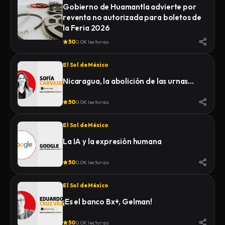
Gobierno de Huamantla advierte por
reventa no autorizada para boletos de
la Feria 2026
50
0.0K lecturas
El Sol de México
Nicaragua, la abolición de las urnas…
50
0.0K lecturas
El Sol de México
La IA y la expresión humana
50
0.0K lecturas
El Sol de México
¡Es el banco Bx+, Gelman!
50
0.0K lecturas