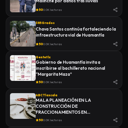
Malinche por daños tras lluvias
50
0.0K lecturas
385 Grados
Chava Santos continúa fortaleciendo la
infraestructura vial de Huamantla
50
0.0K lecturas
Gentetlx
Gobierno de Huamantla invita a
inscribirse al bachillerato nacional
“Margarita Maza”
50
0.0K lecturas
ABC Tlaxcala
MALA PLANEACIÓN EN LA
CONSTRUCCIÓN DE
FRACCIONAMIENTOS EN
YAUHQUEMEHCAN GENERA QUE
50
0.0K lecturas
COLAPSEN DRENAJES