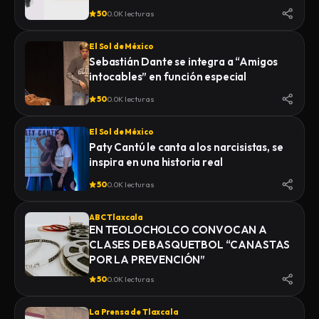
50
0.0K lecturas
El Sol de México
Sebastián Dante se integra a “Amigos
intocables” en función especial
50
0.0K lecturas
El Sol de México
Paty Cantú le canta a los narcisistas, se
inspira en una historia real
50
0.0K lecturas
ABC Tlaxcala
EN TEOLOCHOLCO CONVOCAN A
CLASES DE BASQUETBOL “CANASTAS
POR LA PREVENCIÓN”
50
0.0K lecturas
La Prensa de Tlaxcala