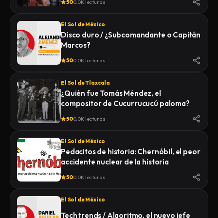
50
0.0K lecturas
El Sol de México
Disco duro / ¿Subcomandante o Capitán
Marcos?
50
0.0K lecturas
El Sol de Tlaxcala
¿Quién fue Tomás Méndez, el
compositor de Cucurrucucú paloma?
50
0.0K lecturas
El Sol de México
Pedacitos de historia: Chernóbil, el peor
accidente nuclear de la historia
50
0.0K lecturas
El Sol de México
Tech trends / Algoritmo, el nuevo jefe