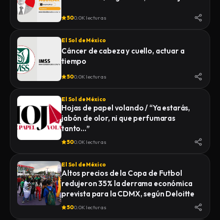
50
0.0K lecturas
El Sol de México
Cáncer de cabeza y cuello, actuar a
tiempo
50
0.0K lecturas
El Sol de México
Hojas de papel volando / “Ya estarás,
jabón de olor, ni que perfumaras
tanto…”
50
0.0K lecturas
El Sol de México
Altos precios de la Copa de Futbol
redujeron 35% la derrama económica
prevista para la CDMX, según Deloitte
50
0.0K lecturas