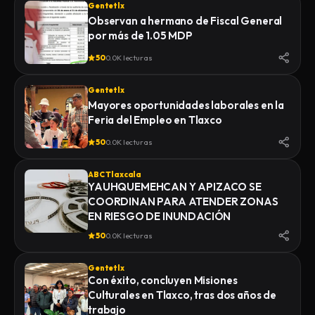
Gentetlx
Observan a hermano de Fiscal General
por más de 1.05 MDP
50
0.0K lecturas
Gentetlx
Mayores oportunidades laborales en la
Feria del Empleo en Tlaxco
50
0.0K lecturas
ABC Tlaxcala
YAUHQUEMEHCAN Y APIZACO SE
COORDINAN PARA ATENDER ZONAS
EN RIESGO DE INUNDACIÓN
50
0.0K lecturas
Gentetlx
Con éxito, concluyen Misiones
Culturales en Tlaxco, tras dos años de
trabajo