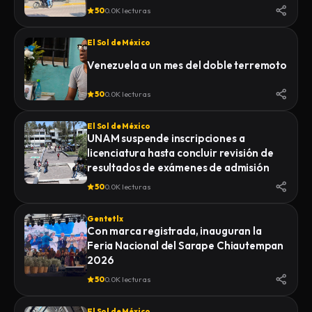
50
0.0K lecturas
El Sol de México
Venezuela a un mes del doble terremoto
50
0.0K lecturas
El Sol de México
UNAM suspende inscripciones a
licenciatura hasta concluir revisión de
resultados de exámenes de admisión
50
0.0K lecturas
Gentetlx
Con marca registrada, inauguran la
Feria Nacional del Sarape Chiautempan
2026
50
0.0K lecturas
El Sol de México