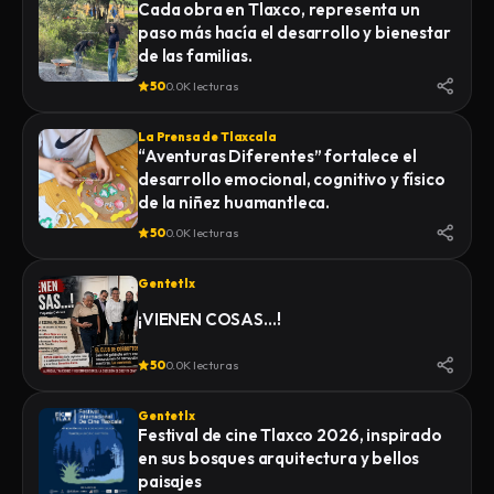
Cada obra en Tlaxco, representa un
paso más hacía el desarrollo y bienestar
de las familias.
50
0.0K lecturas
La Prensa de Tlaxcala
“Aventuras Diferentes” fortalece el
desarrollo emocional, cognitivo y físico
de la niñez huamantleca.
50
0.0K lecturas
Gentetlx
¡VIENEN COSAS…!
50
0.0K lecturas
Gentetlx
Festival de cine Tlaxco 2026, inspirado
en sus bosques arquitectura y bellos
paisajes