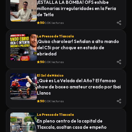
¡ESTALLA LA BOMBA! OFS exhibe
millonarias irregularidades en la Feria
de Tetla
50
0.0K lecturas
La Prensa de Tlaxcala
¡Quiso charolear! Señalan a alto mando
del C5i por choque en estado de
ebriedad
50
0.0K lecturas
El Sol de México
¿Qué es La Velada del Año? El famoso
show de boxeo amateur creado por Ibai
Llanos
50
0.0K lecturas
La Prensa de Tlaxcala
En pleno centro de la capital de
Tlaxcala, asaltan casa de empeño