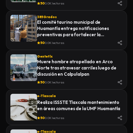
de la Feria 2026
50
0.0K lecturas
385 Grados
El comité taurino municipal de
Huamantla entrega notificaciones
preventivas para fortalecer la
seguridad de la Huamantlada 2026
50
0.0K lecturas
Gentetlx
Muere hombre atropellado en Arco
Norte tras atravesar carriles luego de
discusión en Calpulalpan
50
0.0K lecturas
e-Tlaxcala
Realiza ISSSTE Tlaxcala mantenimiento
en áreas comunes de la UMF Huamantla
50
0.0K lecturas
e-Tlaxcala