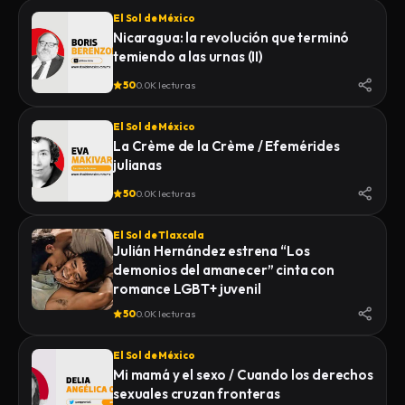
El Sol de México
Nicaragua: la revolución que terminó
temiendo a las urnas (II)
50
0.0K lecturas
El Sol de México
La Crème de la Crème / Efemérides
julianas
50
0.0K lecturas
El Sol de Tlaxcala
Julián Hernández estrena “Los
demonios del amanecer” cinta con
romance LGBT+ juvenil
50
0.0K lecturas
El Sol de México
Mi mamá y el sexo / Cuando los derechos
sexuales cruzan fronteras