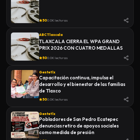
50
0.0K lecturas
ABC Tlaxcala
TLAXCALA CIERRA EL WPA GRAND
PRIX 2026 CON CUATRO MEDALLAS
50
0.0K lecturas
Gentetlx
Capacitación continua, impulsa el
desarrollo y el bienestar de las familias
de Tlaxco
50
0.0K lecturas
Gentetlx
Pobladores de San Pedro Ecatepec
denuncias retiro de apoyos sociales
como medida de presión