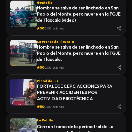
Gentetlx
MIENTRAS ERA TRASLADADO POR
Hombre se salva de ser linchado en San
ELEMENTOS DE LA POLICÍA MUNICIPAL
Pablo del Monte, pero muere en la FGJE
DE SAN PABLO DEL MONTE AL
de Tlaxcala (video)
INSTITUTO DE CIENCIAS FORENSES
50
0.0K lecturas
(INCIFO), DONDE SE REALIZARÍAN EL
CERTIFICADO MÉDICO
La Prensa de Tlaxcala
CORRESPONDIENTE
Hombre se salva de ser linchado en San
Pablo del Monte, pero muere en la FGJE
de Tlaxcala.
50
0.0K lecturas
Pincel de Luz
FORTALECE CEPC ACCIONES PARA
PREVENIR ACCIDENTES POR
ACTIVIDAD PIROTÉCNICA
50
0.0K lecturas
La Polilla
Cierran tramo de la perimetral de La