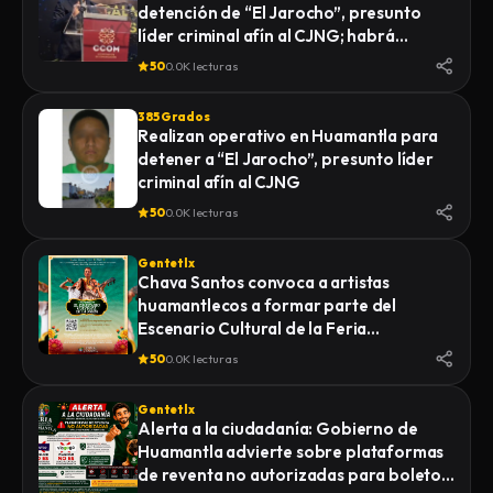
detención de “El Jarocho”, presunto
LA FISCALÍA GENERAL DE JUSTICIA DEL
líder criminal afín al CJNG; habrá
ESTADO (FGJE) INICIÓ UNA CARPETA DE
vigilancia 48 horas en Huamantla
INVESTIGACIÓN POR EL DELITO DE
50
0.0K lecturas
HOMICIDIO CALIFICADO EN CONTRA DE
QUIEN O QUIENES RESULTEN
385 Grados
RESPONSABLES
Realizan operativo en Huamantla para
detener a “El Jarocho”, presunto líder
criminal afín al CJNG
50
0.0K lecturas
Gentetlx
Chava Santos convoca a artistas
huamantlecos a formar parte del
Escenario Cultural de la Feria
Internacional del Arte Efímero y la Dalia
50
0.0K lecturas
2026
Gentetlx
Alerta a la ciudadanía: Gobierno de
Huamantla advierte sobre plataformas
de reventa no autorizadas para boletos