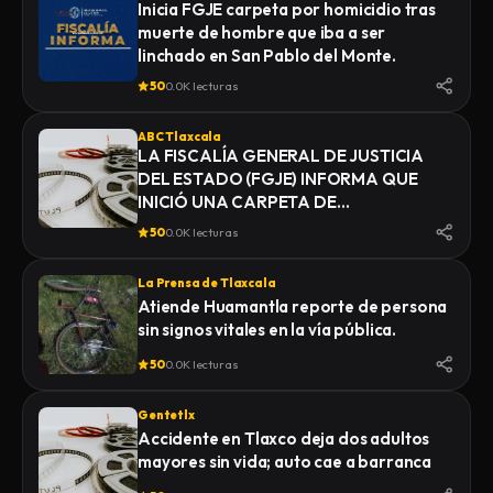
Inicia FGJE carpeta por homicidio tras
muerte de hombre que iba a ser
linchado en San Pablo del Monte.
50
0.0K lecturas
ABC Tlaxcala
LA FISCALÍA GENERAL DE JUSTICIA
DEL ESTADO (FGJE) INFORMA QUE
INICIÓ UNA CARPETA DE
INVESTIGACIÓN POR EL DELITO DE
50
0.0K lecturas
HOMICIDIO, DERIVADO DEL
FALLECIMIENTO DE UN HOMBRE
La Prensa de Tlaxcala
MIENTRAS ERA TRASLADADO POR
Atiende Huamantla reporte de persona
ELEMENTOS DE LA POLICÍA MUNICIPAL
sin signos vitales en la vía pública.
DE SAN PABLO DEL MONTE AL
INSTITUTO DE CIENCIAS FORENSES
50
0.0K lecturas
(INCIFO), DONDE SE REALIZARÍAN EL
CERTIFICADO MÉDICO
Gentetlx
CORRESPONDIENTE
Accidente en Tlaxco deja dos adultos
mayores sin vida; auto cae a barranca