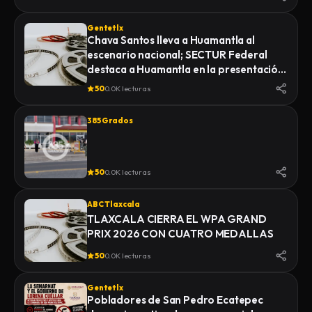
Gentetlx
Chava Santos lleva a Huamantla al
escenario nacional; SECTUR Federal
destaca a Huamantla en la presentación
de su feria 2026
50
0.0K lecturas
385 Grados
50
0.0K lecturas
ABC Tlaxcala
TLAXCALA CIERRA EL WPA GRAND
PRIX 2026 CON CUATRO MEDALLAS
50
0.0K lecturas
Gentetlx
Pobladores de San Pedro Ecatepec