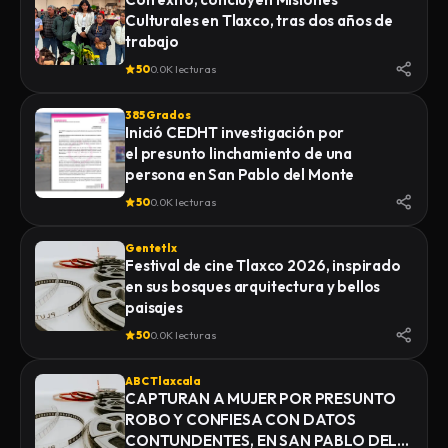
Culturales en Tlaxco, tras dos años de
trabajo
50
0.0K lecturas
385 Grados
Inició CEDHT investigación por
el presunto linchamiento de una
persona en San Pablo del Monte
50
0.0K lecturas
Gentetlx
Festival de cine Tlaxco 2026, inspirado
en sus bosques arquitectura y bellos
paisajes
50
0.0K lecturas
ABC Tlaxcala
CAPTURAN A MUJER POR PRESUNTO
ROBO Y CONFIESA CON DATOS
CONTUNDENTES, EN SAN PABLO DEL