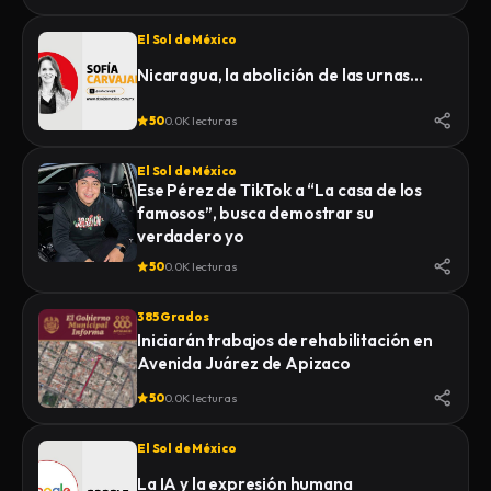
El Sol de México
Nicaragua, la abolición de las urnas…
50
0.0K lecturas
El Sol de México
Ese Pérez de TikTok a “La casa de los
famosos”, busca demostrar su
verdadero yo
50
0.0K lecturas
385 Grados
Iniciarán trabajos de rehabilitación en
Avenida Juárez de Apizaco
50
0.0K lecturas
El Sol de México
La IA y la expresión humana