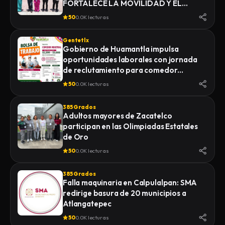
FORTALECE LA MOVILIDAD Y EL
DESARROLLO DE YAUHQUEMEHCAN
50
0.0K lecturas
Gentetlx
Gobierno de Huamantla impulsa
oportunidades laborales con jornada
de reclutamiento para comedor
industrial
50
0.0K lecturas
385 Grados
Adultos mayores de Zacatelco
participan en las Olimpiadas Estatales
de Oro
50
0.0K lecturas
385 Grados
Falla maquinaria en Calpulalpan: SMA
redirige basura de 20 municipios a
Atlangatepec
50
0.0K lecturas