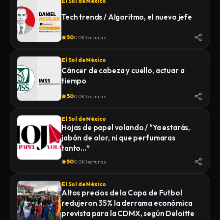
El Sol de México
Tech trends / Algoritmo, el nuevo jefe
50
0.0K lecturas
El Sol de México
Cáncer de cabeza y cuello, actuar a
tiempo
50
0.0K lecturas
El Sol de México
Hojas de papel volando / “Ya estarás,
jabón de olor, ni que perfumaras
tanto…”
50
0.0K lecturas
El Sol de México
Altos precios de la Copa de Futbol
redujeron 35% la derrama económica
prevista para la CDMX, según Deloitte