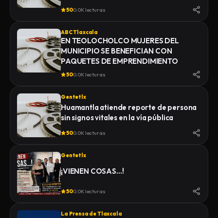
MONTE
50
0.0K lecturas
ABC Tlaxcala
EN TEOLOCHOLCO MUJERES DEL
MUNICIPIO SE BENEFICIAN CON
PAQUETES DE EMPRENDIMIENTO
50
0.0K lecturas
Gentetlx
Huamantla atiende reporte de persona
sin signos vitales en la vía pública
50
0.0K lecturas
Gentetlx
¡VIENEN COSAS…!
50
0.0K lecturas
La Prensa de Tlaxcala