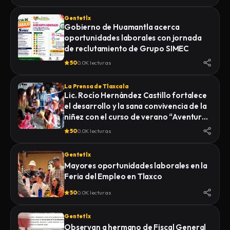
Gentetlx
Gobierno de Huamantla acerca
oportunidades laborales con jornada
de reclutamiento de Grupo SIMEC
50
0.0K lecturas
La Prensa de Tlaxcala
Lic. Rocío Hernández Castillo fortalece
el desarrollo y la sana convivencia de la
niñez con el curso de verano “Aventuras
Diferentes”.
50
0.0K lecturas
Gentetlx
Mayores oportunidades laborales en la
Feria del Empleo en Tlaxco
50
0.0K lecturas
Gentetlx
Observan a hermano de Fiscal General