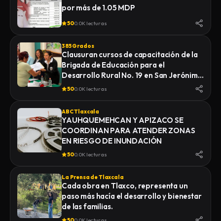
por más de 1.05 MDP
50
0.0K lecturas
385 Grados
Clausuran cursos de capacitación de la
Brigada de Educación para el
Desarrollo Rural No. 19 en San Jerónimo
Zacualpan
50
0.0K lecturas
ABC Tlaxcala
YAUHQUEMEHCAN Y APIZACO SE
COORDINAN PARA ATENDER ZONAS
EN RIESGO DE INUNDACIÓN
50
0.0K lecturas
La Prensa de Tlaxcala
Cada obra en Tlaxco, representa un
paso más hacía el desarrollo y bienestar
de las familias.
50
0.0K lecturas