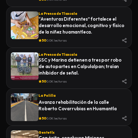
La Prensa de Tlaxcala
“Aventuras Diferentes” fortalece el
desarrollo emocional, cognitivo y físico
de la niñez huamantleca.
50
0.0K lecturas
La Prensa de Tlaxcala
SSC y Marina detienen a tres por robo
de autopartes en Calpulalpan; traían
inhibidor de señal.
50
0.0K lecturas
La Polilla
Avanza rehabilitación de la calle
Roberto Covarrubias en Huamantla
50
0.0K lecturas
Gentetlx
Con éxito, concluyen Misiones