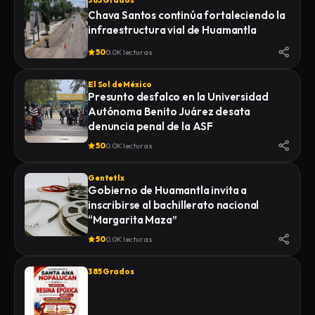
385 Grados
Chava Santos continúa fortaleciendo la
infraestructura vial de Huamantla
50
0.0K lecturas
El Sol de México
Presunto desfalco en la Universidad
Autónoma Benito Juárez desata
denuncia penal de la ASF
50
0.0K lecturas
Gentetlx
Gobierno de Huamantla invita a
inscribirse al bachillerato nacional
“Margarita Maza”
50
0.0K lecturas
385 Grados