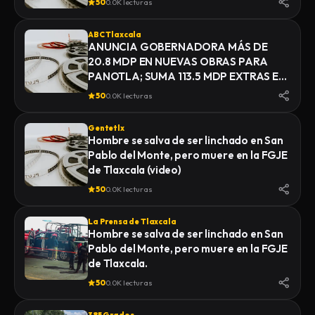
50
0.0K lecturas
ABC Tlaxcala
ANUNCIA GOBERNADORA MÁS DE
20.8 MDP EN NUEVAS OBRAS PARA
PANOTLA; SUMA 113.5 MDP EXTRAS EN
INFRAESTRUCTURA
50
0.0K lecturas
Gentetlx
Hombre se salva de ser linchado en San
Pablo del Monte, pero muere en la FGJE
de Tlaxcala (video)
50
0.0K lecturas
La Prensa de Tlaxcala
Hombre se salva de ser linchado en San
Pablo del Monte, pero muere en la FGJE
de Tlaxcala.
50
0.0K lecturas