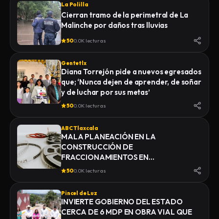
La Polilla
Cierran tramo de la perimetral de La
Malinche por daños tras lluvias
50
0.0K lecturas
Gentetlx
Diana Torrejón pide a nuevos egresados
que; ‘Nunca dejen de aprender, de soñar
y de luchar por sus metas’
50
0.0K lecturas
ABC Tlaxcala
MALA PLANEACIÓN EN LA
CONSTRUCCIÓN DE
FRACCIONAMIENTOS EN
YAUHQUEMEHCAN GENERA QUE
50
0.0K lecturas
COLAPSEN DRENAJES
Pincel de Luz
INVIERTE GOBIERNO DEL ESTADO
CERCA DE 6 MDP EN OBRA VIAL QUE