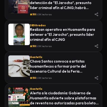
detención de “El Jarocho”, presunto
LA FISCALÍA GENERAL DE JUSTICIA DEL
líder criminal afín al CJNG; habrá
ESTADO (FGJE) INICIÓ UNA CARPETA DE
vigilancia 48 horas en Huamantla
INVESTIGACIÓN POR EL DELITO DE
50
0.0K lecturas
HOMICIDIO CALIFICADO EN CONTRA DE
QUIEN O QUIENES RESULTEN
385 Grados
RESPONSABLES
Realizan operativo en Huamantla para
detener a “El Jarocho”, presunto líder
criminal afín al CJNG
50
0.0K lecturas
Gentetlx
Chava Santos convoca a artistas
huamantlecos a formar parte del
Escenario Cultural de la Feria
Internacional del Arte Efímero y la Dalia
50
0.0K lecturas
2026
Gentetlx
Alerta a la ciudadanía: Gobierno de
Huamantla advierte sobre plataformas
de reventa no autorizadas para boletos