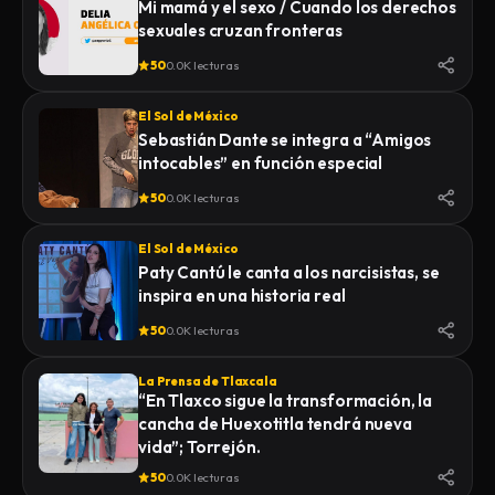
Mi mamá y el sexo / Cuando los derechos
sexuales cruzan fronteras
50
0.0K lecturas
El Sol de México
Sebastián Dante se integra a “Amigos
intocables” en función especial
50
0.0K lecturas
El Sol de México
Paty Cantú le canta a los narcisistas, se
inspira en una historia real
50
0.0K lecturas
La Prensa de Tlaxcala
“En Tlaxco sigue la transformación, la
cancha de Huexotitla tendrá nueva
vida”; Torrejón.
50
0.0K lecturas