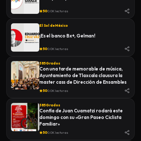
50
0.0K lecturas
El Sol de México
¡Es el banco Bx+, Gelman!
50
0.0K lecturas
385 Grados
Con una tarde memorable de música,
Ayuntamiento de Tlaxcala clausura la
master cass de Dirección de Ensambles
50
0.0K lecturas
385 Grados
Contla de Juan Cuamatzi rodará este
domingo con su «Gran Paseo Ciclista
Familiar»
50
0.0K lecturas