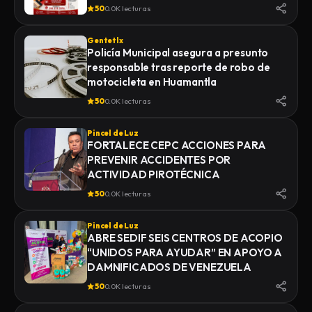
50
0.0K lecturas
Gentetlx
Policía Municipal asegura a presunto
responsable tras reporte de robo de
motocicleta en Huamantla
50
0.0K lecturas
Pincel de Luz
FORTALECE CEPC ACCIONES PARA
PREVENIR ACCIDENTES POR
ACTIVIDAD PIROTÉCNICA
50
0.0K lecturas
Pincel de Luz
ABRE SEDIF SEIS CENTROS DE ACOPIO
“UNIDOS PARA AYUDAR” EN APOYO A
DAMNIFICADOS DE VENEZUELA
50
0.0K lecturas