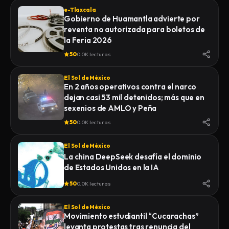
e-Tlaxcala
Gobierno de Huamantla advierte por
reventa no autorizada para boletos de
la Feria 2026
50
0.0K lecturas
El Sol de México
En 2 años operativos contra el narco
dejan casi 53 mil detenidos; más que en
sexenios de AMLO y Peña
50
0.0K lecturas
El Sol de México
La china DeepSeek desafía el dominio
de Estados Unidos en la IA
50
0.0K lecturas
El Sol de México
Movimiento estudiantil “Cucarachas”
levanta protestas tras renuncia del