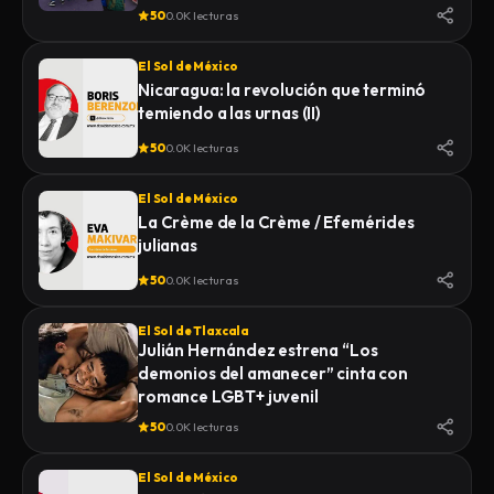
50
0.0K lecturas
El Sol de México
Nicaragua: la revolución que terminó
temiendo a las urnas (II)
50
0.0K lecturas
El Sol de México
La Crème de la Crème / Efemérides
julianas
50
0.0K lecturas
El Sol de Tlaxcala
Julián Hernández estrena “Los
demonios del amanecer” cinta con
romance LGBT+ juvenil
50
0.0K lecturas
El Sol de México