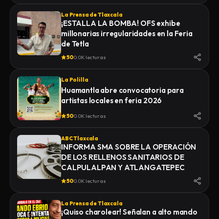
La Prensa de Tlaxcala
¡ESTALLA LA BOMBA! OFS exhibe
millonarias irregularidades en la Feria
de Tetla
50
0.0K lecturas
La Polilla
Huamantla abre convocatoria para
artistas locales en feria 2026
50
0.0K lecturas
ABC Tlaxcala
INFORMA SMA SOBRE LA OPERACIÓN
DE LOS RELLENOS SANITARIOS DE
CALPULALPAN Y ATLANGATEPEC
50
0.0K lecturas
La Prensa de Tlaxcala
¡Quiso charolear! Señalan a alto mando