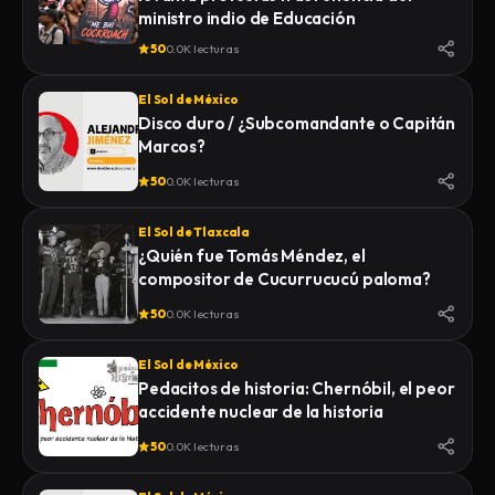
ministro indio de Educación
50
0.0K lecturas
El Sol de México
Disco duro / ¿Subcomandante o Capitán
Marcos?
50
0.0K lecturas
El Sol de Tlaxcala
¿Quién fue Tomás Méndez, el
compositor de Cucurrucucú paloma?
50
0.0K lecturas
El Sol de México
Pedacitos de historia: Chernóbil, el peor
accidente nuclear de la historia
50
0.0K lecturas