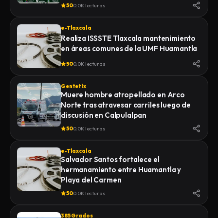
de la Feria 2026
50
0.0K lecturas
e-Tlaxcala
Realiza ISSSTE Tlaxcala mantenimiento
en áreas comunes de la UMF Huamantla
50
0.0K lecturas
Gentetlx
Muere hombre atropellado en Arco
Norte tras atravesar carriles luego de
discusión en Calpulalpan
50
0.0K lecturas
e-Tlaxcala
Salvador Santos fortalece el
hermanamiento entre Huamantla y
Playa del Carmen
50
0.0K lecturas
385 Grados