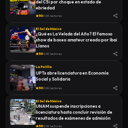
del C5i por choque en estado de
ebriedad
50
0.0K lecturas
El Sol de México
¿Qué es La Velada del Año? El famoso
show de boxeo amateur creado por Ibai
Llanos
50
0.0K lecturas
La Polilla
UPTx abre licenciatura en Economía
Social y Solidaria
50
0.0K lecturas
El Sol de México
UNAM suspende inscripciones a
licenciatura hasta concluir revisión de
resultados de exámenes de admisión
50
0.0K lecturas