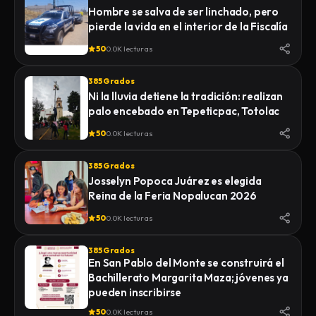
Hombre se salva de ser linchado, pero
pierde la vida en el interior de la Fiscalía
50
0.0K lecturas
385 Grados
Ni la lluvia detiene la tradición: realizan
palo encebado en Tepeticpac, Totolac
50
0.0K lecturas
385 Grados
Josselyn Popoca Juárez es elegida
Reina de la Feria Nopalucan 2026
50
0.0K lecturas
385 Grados
En San Pablo del Monte se construirá el
Bachillerato Margarita Maza; jóvenes ya
pueden inscribirse
50
0.0K lecturas