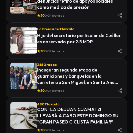
denuncias retiro de apoyos sociales
como medida de presión
50
0.0K lecturas
La Prensa de Tlaxcala
Hijo del secretario particular de Cuéllar
es observado por 2.5 MDP
50
0.0K lecturas
385 Grados
Inauguran segunda etapa de
guarniciones y banquetas en la
carretera a San Miguel, en Santa Ana
Nopalucan
50
0.0K lecturas
ABC Tlaxcala
CONTLA DE JUAN CUAMATZI
LLEVARÁ A CABO ESTE DOMINGO SU
“GRAN PASEO CICLISTA FAMILIAR”
50
0.0K lecturas