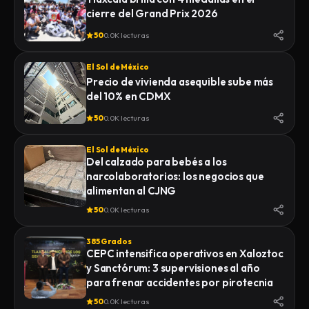
cierre del Grand Prix 2026
50
0.0K lecturas
El Sol de México
Precio de vivienda asequible sube más
del 10% en CDMX
50
0.0K lecturas
El Sol de México
Del calzado para bebés a los
narcolaboratorios: los negocios que
alimentan al CJNG
50
0.0K lecturas
385 Grados
CEPC intensifica operativos en Xaloztoc
y Sanctórum: 3 supervisiones al año
para frenar accidentes por pirotecnia
50
0.0K lecturas