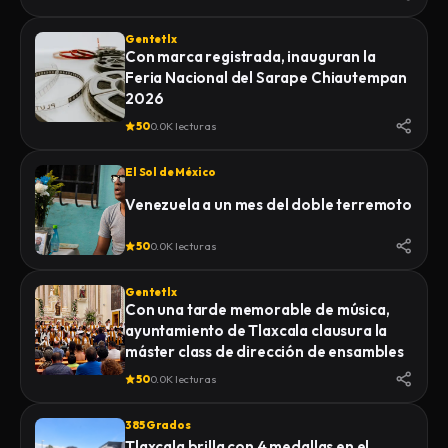
Gentetlx
Con marca registrada, inauguran la
Feria Nacional del Sarape Chiautempan
2026
50
0.0K lecturas
El Sol de México
Venezuela a un mes del doble terremoto
50
0.0K lecturas
Gentetlx
Con una tarde memorable de música,
ayuntamiento de Tlaxcala clausura la
máster class de dirección de ensambles
50
0.0K lecturas
385 Grados
Tlaxcala brilla con 4 medallas en el