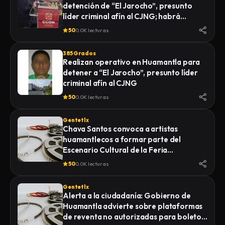
detención de “El Jarocho”, presunto
LA FISCALÍA GENERAL DE JUSTICIA DEL
líder criminal afín al CJNG; habrá
ESTADO (FGJE) INICIÓ UNA CARPETA DE
vigilancia 48 horas en Huamantla
INVESTIGACIÓN POR EL DELITO DE
50
0.0K lecturas
HOMICIDIO CALIFICADO EN CONTRA DE
QUIEN O QUIENES RESULTEN
385 Grados
RESPONSABLES
Realizan operativo en Huamantla para
detener a “El Jarocho”, presunto líder
criminal afín al CJNG
50
0.0K lecturas
Gentetlx
Chava Santos convoca a artistas
huamantlecos a formar parte del
Escenario Cultural de la Feria
Internacional del Arte Efímero y la Dalia
50
0.0K lecturas
2026
Gentetlx
Alerta a la ciudadanía: Gobierno de
Huamantla advierte sobre plataformas
de reventa no autorizadas para boletos