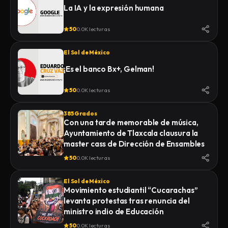
La IA y la expresión humana
50
0.0K lecturas
El Sol de México
¡Es el banco Bx+, Gelman!
50
0.0K lecturas
385 Grados
Con una tarde memorable de música,
Ayuntamiento de Tlaxcala clausura la
master cass de Dirección de Ensambles
50
0.0K lecturas
El Sol de México
Movimiento estudiantil “Cucarachas”
levanta protestas tras renuncia del
ministro indio de Educación
50
0.0K lecturas