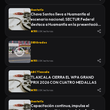
Gentetlx
Chava Santos lleva a Huamantla al
escenario nacional; SECTUR Federal
destaca a Huamantla en la presentación
de su feria 2026
50
0.0K lecturas
385 Grados
50
0.0K lecturas
ABC Tlaxcala
TLAXCALA CIERRA EL WPA GRAND
PRIX 2026 CON CUATRO MEDALLAS
50
0.0K lecturas
Gentetlx
Capacitación continua, impulsa el