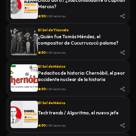
Disco duro / ¿Subcomandante o Capitán
Marcos?
50
0.0K lecturas
El Sol de Tlaxcala
¿Quién fue Tomás Méndez, el
compositor de Cucurrucucú paloma?
50
0.0K lecturas
El Sol de México
Pedacitos de historia: Chernóbil, el peor
accidente nuclear de la historia
50
0.0K lecturas
El Sol de México
Tech trends / Algoritmo, el nuevo jefe
50
0.0K lecturas