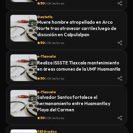
de la Feria 2026
50
0.0K lecturas
Gentetlx
Muere hombre atropellado en Arco
Norte tras atravesar carriles luego de
discusión en Calpulalpan
50
0.0K lecturas
e-Tlaxcala
Realiza ISSSTE Tlaxcala mantenimiento
en áreas comunes de la UMF Huamantla
50
0.0K lecturas
e-Tlaxcala
Salvador Santos fortalece el
hermanamiento entre Huamantla y
Playa del Carmen
50
0.0K lecturas
385 Grados