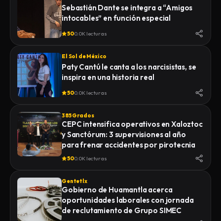
Sebastián Dante se integra a “Amigos
intocables” en función especial
50
0.0K lecturas
El Sol de México
Paty Cantú le canta a los narcisistas, se
inspira en una historia real
50
0.0K lecturas
385 Grados
CEPC intensifica operativos en Xaloztoc
y Sanctórum: 3 supervisiones al año
para frenar accidentes por pirotecnia
50
0.0K lecturas
Gentetlx
Gobierno de Huamantla acerca
oportunidades laborales con jornada
de reclutamiento de Grupo SIMEC