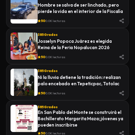
Hombre se salva de ser linchado, pero
pierde la vida en el interior de la Fiscalía
50
0.0K lecturas
385 Grados
Josselyn Popoca Juárez es elegida
Reina de la Feria Nopalucan 2026
50
0.0K lecturas
385 Grados
Ni la lluvia detiene la tradición: realizan
palo encebado en Tepeticpac, Totolac
50
0.0K lecturas
385 Grados
En San Pablo del Monte se construirá el
Bachillerato Margarita Maza; jóvenes ya
pueden inscribirse
50
0.0K lecturas