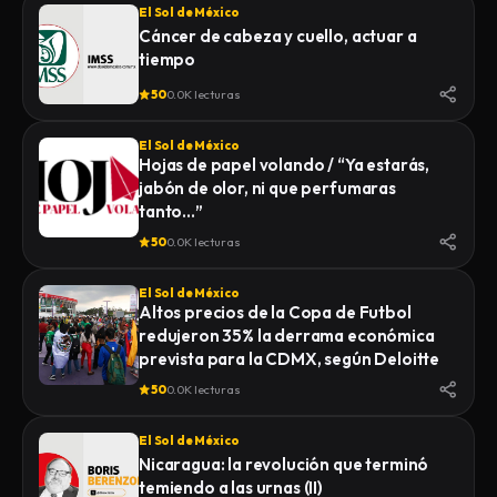
El Sol de México
Cáncer de cabeza y cuello, actuar a
tiempo
50
0.0K lecturas
El Sol de México
Hojas de papel volando / “Ya estarás,
jabón de olor, ni que perfumaras
tanto…”
50
0.0K lecturas
El Sol de México
Altos precios de la Copa de Futbol
redujeron 35% la derrama económica
prevista para la CDMX, según Deloitte
50
0.0K lecturas
El Sol de México
Nicaragua: la revolución que terminó
temiendo a las urnas (II)