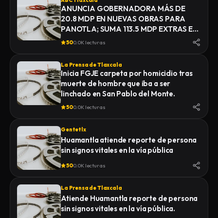
ABC Tlaxcala
ANUNCIA GOBERNADORA MÁS DE
20.8 MDP EN NUEVAS OBRAS PARA
PANOTLA; SUMA 113.5 MDP EXTRAS EN
INFRAESTRUCTURA
50
0.0K lecturas
La Prensa de Tlaxcala
Inicia FGJE carpeta por homicidio tras
muerte de hombre que iba a ser
linchado en San Pablo del Monte.
50
0.0K lecturas
Gentetlx
Huamantla atiende reporte de persona
sin signos vitales en la vía pública
50
0.0K lecturas
La Prensa de Tlaxcala
Atiende Huamantla reporte de persona
sin signos vitales en la vía pública.