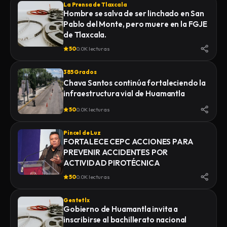
La Prensa de Tlaxcala
Hombre se salva de ser linchado en San
Pablo del Monte, pero muere en la FGJE
de Tlaxcala.
50
0.0K lecturas
385 Grados
Chava Santos continúa fortaleciendo la
infraestructura vial de Huamantla
50
0.0K lecturas
Pincel de Luz
FORTALECE CEPC ACCIONES PARA
PREVENIR ACCIDENTES POR
ACTIVIDAD PIROTÉCNICA
50
0.0K lecturas
Gentetlx
Gobierno de Huamantla invita a
inscribirse al bachillerato nacional