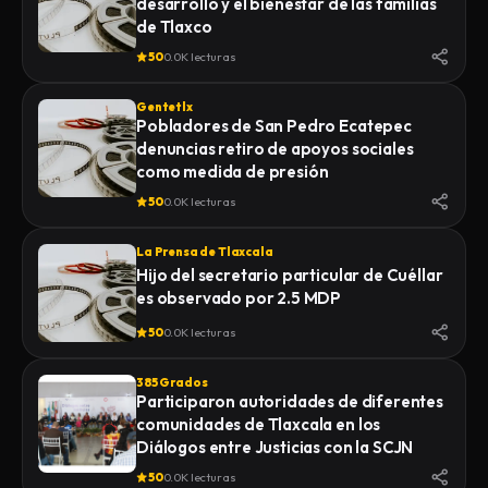
desarrollo y el bienestar de las familias
de Tlaxco
50
0.0K lecturas
Gentetlx
Pobladores de San Pedro Ecatepec
denuncias retiro de apoyos sociales
como medida de presión
50
0.0K lecturas
La Prensa de Tlaxcala
Hijo del secretario particular de Cuéllar
es observado por 2.5 MDP
50
0.0K lecturas
385 Grados
Participaron autoridades de diferentes
comunidades de Tlaxcala en los
Diálogos entre Justicias con la SCJN
50
0.0K lecturas