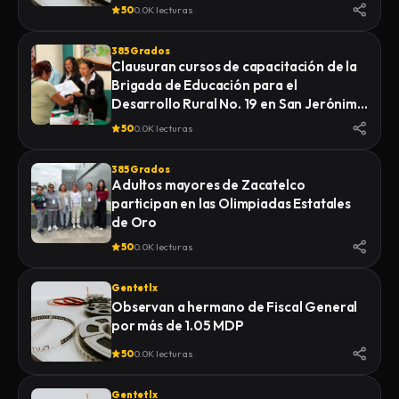
Diferentes”.
50
0.0K lecturas
385 Grados
Clausuran cursos de capacitación de la
Brigada de Educación para el
Desarrollo Rural No. 19 en San Jerónimo
Zacualpan
50
0.0K lecturas
385 Grados
Adultos mayores de Zacatelco
participan en las Olimpiadas Estatales
de Oro
50
0.0K lecturas
Gentetlx
Observan a hermano de Fiscal General
por más de 1.05 MDP
50
0.0K lecturas
Gentetlx