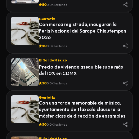
50
0.0K lecturas
Gentetlx
Con marca registrada, inauguran la
Feria Nacional del Sarape Chiautempan
2026
50
0.0K lecturas
El Sol de México
Precio de vivienda asequible sube más
del 10% en CDMX
50
0.0K lecturas
Gentetlx
Con una tarde memorable de música,
ayuntamiento de Tlaxcala clausura la
máster class de dirección de ensambles
50
0.0K lecturas
El Sol de México