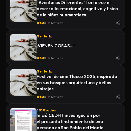
“Aventuras Diferentes” fortalece el
desarrollo emocional, cognitivo y físico
de la niñez huamantleca.
50
0.0K lecturas
Gentetlx
¡VIENEN COSAS…!
50
0.0K lecturas
Gentetlx
Festival de cine Tlaxco 2026, inspirado
en sus bosques arquitectura y bellos
paisajes
50
0.0K lecturas
385 Grados
Inició CEDHT investigación por
el presunto linchamiento de una
persona en San Pablo del Monte