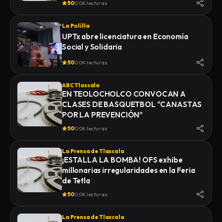
50
0.0K lecturas
La Polilla
UPTx abre licenciatura en Economía
Social y Solidaria
50
0.0K lecturas
ABC Tlaxcala
EN TEOLOCHOLCO CONVOCAN A
CLASES DE BASQUETBOL “CANASTAS
POR LA PREVENCIÓN”
50
0.0K lecturas
La Prensa de Tlaxcala
¡ESTALLA LA BOMBA! OFS exhibe
millonarias irregularidades en la Feria
de Tetla
50
0.0K lecturas
La Prensa de Tlaxcala