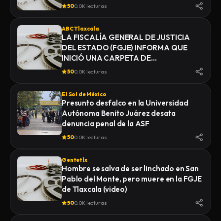
50
0.0K lecturas
ABC Tlaxcala
LA FISCALÍA GENERAL DE JUSTICIA
DEL ESTADO (FGJE) INFORMA QUE
INICIÓ UNA CARPETA DE
INVESTIGACIÓN POR EL DELITO DE
50
0.0K lecturas
HOMICIDIO, DERIVADO DEL
FALLECIMIENTO DE UN HOMBRE
El Sol de México
MIENTRAS ERA TRASLADADO POR
Presunto desfalco en la Universidad
ELEMENTOS DE LA POLICÍA MUNICIPAL
Autónoma Benito Juárez desata
DE SAN PABLO DEL MONTE AL
denuncia penal de la ASF
INSTITUTO DE CIENCIAS FORENSES
50
0.0K lecturas
(INCIFO), DONDE SE REALIZARÍAN EL
CERTIFICADO MÉDICO
Gentetlx
CORRESPONDIENTE
Hombre se salva de ser linchado en San
Pablo del Monte, pero muere en la FGJE
de Tlaxcala (video)
50
0.0K lecturas