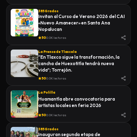
385 Grados
Invitan al Curso de Verano 2026 del CAI
«Nuevo Amanecer» en Santa Ana
Nopalucan
50
0.0K lecturas
La Prensa de Tlaxcala
“En Tlaxco sigue la transformación, la
cancha de Huexotitla tendrá nueva
vida”; Torrejón.
50
0.0K lecturas
La Polilla
Huamantla abre convocatoria para
artistas locales en feria 2026
50
0.0K lecturas
385 Grados
Inauguran segunda etapa de