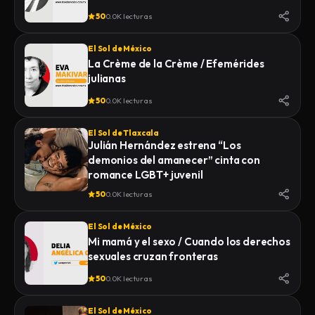
50
0.0K lecturas
El Sol de México
La Crème de la Crème / Efemérides
julianas
50
0.0K lecturas
El Sol de Tlaxcala
Julián Hernández estrena “Los
demonios del amanecer” cinta con
romance LGBT+ juvenil
50
0.0K lecturas
El Sol de México
Mi mamá y el sexo / Cuando los derechos
sexuales cruzan fronteras
50
0.0K lecturas
El Sol de México