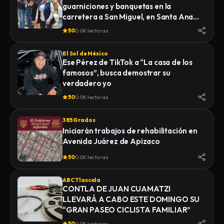
guarniciones y banquetas en la
carretera a San Miguel, en Santa Ana
Nopalucan
50
0.0K lecturas
El Sol de México
Ese Pérez de TikTok a “La casa de los
famosos”, busca demostrar su
verdadero yo
50
0.0K lecturas
385 Grados
Iniciarán trabajos de rehabilitación en
Avenida Juárez de Apizaco
50
0.0K lecturas
ABC Tlaxcala
CONTLA DE JUAN CUAMATZI
LLEVARÁ A CABO ESTE DOMINGO SU
“GRAN PASEO CICLISTA FAMILIAR”
50
0.0K lecturas