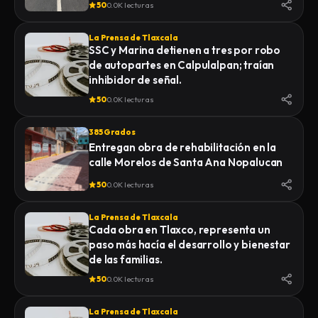
50
0.0K lecturas
La Prensa de Tlaxcala
SSC y Marina detienen a tres por robo
de autopartes en Calpulalpan; traían
inhibidor de señal.
50
0.0K lecturas
385 Grados
Entregan obra de rehabilitación en la
calle Morelos de Santa Ana Nopalucan
50
0.0K lecturas
La Prensa de Tlaxcala
Cada obra en Tlaxco, representa un
paso más hacía el desarrollo y bienestar
de las familias.
50
0.0K lecturas
La Prensa de Tlaxcala