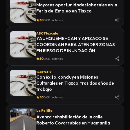
Mayores oportunidades laborales en la
Feria del Empleo en Tlaxco
50
0.0K lecturas
ABC Tlaxcala
YAUHQUEMEHCAN Y APIZACO SE
COORDINAN PARA ATENDER ZONAS
EN RIESGO DE INUNDACIÓN
50
0.0K lecturas
Gentetlx
Con éxito, concluyen Misiones
Culturales en Tlaxco, tras dos años de
trabajo
50
0.0K lecturas
La Polilla
Avanza rehabilitación de la calle
Roberto Covarrubias en Huamantla