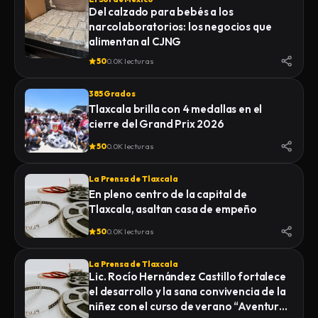
Del calzado para bebés a los
narcolaboratorios: los negocios que
alimentan al CJNG
50
0.0K lecturas
385 Grados
Tlaxcala brilla con 4 medallas en el
cierre del Grand Prix 2026
50
0.0K lecturas
La Prensa de Tlaxcala
En pleno centro de la capital de
Tlaxcala, asaltan casa de empeño
50
0.0K lecturas
La Prensa de Tlaxcala
Lic. Rocío Hernández Castillo fortalece
el desarrollo y la sana convivencia de la
niñez con el curso de verano “Aventuras