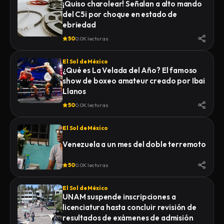
¡Quiso charolear! Señalan a alto mando
del C5i por choque en estado de
ebriedad
50
0.0K lecturas
El Sol de México
¿Qué es La Velada del Año? El famoso
show de boxeo amateur creado por Ibai
Llanos
50
0.0K lecturas
El Sol de México
Venezuela a un mes del doble terremoto
50
0.0K lecturas
El Sol de México
UNAM suspende inscripciones a
licenciatura hasta concluir revisión de
resultados de exámenes de admisión