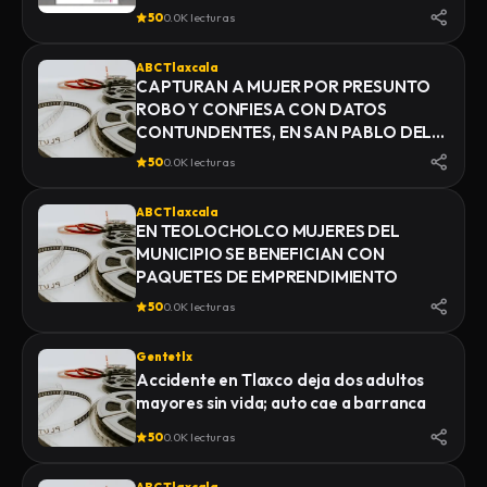
50
0.0K lecturas
ABC Tlaxcala
CAPTURAN A MUJER POR PRESUNTO
ROBO Y CONFIESA CON DATOS
CONTUNDENTES, EN SAN PABLO DEL
MONTE
50
0.0K lecturas
ABC Tlaxcala
EN TEOLOCHOLCO MUJERES DEL
MUNICIPIO SE BENEFICIAN CON
PAQUETES DE EMPRENDIMIENTO
50
0.0K lecturas
Gentetlx
Accidente en Tlaxco deja dos adultos
mayores sin vida; auto cae a barranca
50
0.0K lecturas