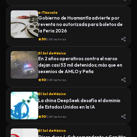
e-Tlaxcala
Gobierno de Huamantla advierte por
reventa no autorizada para boletos de
la Feria 2026
50
0.0K lecturas
El Sol de México
En 2 años operativos contra el narco
dejan casi 53 mil detenidos; más que en
sexenios de AMLO y Peña
50
0.0K lecturas
El Sol de México
La china DeepSeek desafía el dominio
de Estados Unidos en la IA
50
0.0K lecturas
El Sol de México