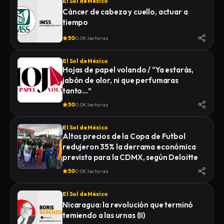
El Sol de México
Cáncer de cabeza y cuello, actuar a
tiempo
50
0.0K lecturas
El Sol de México
Hojas de papel volando / “Ya estarás,
jabón de olor, ni que perfumaras
tanto…”
50
0.0K lecturas
El Sol de México
Altos precios de la Copa de Futbol
redujeron 35% la derrama económica
prevista para la CDMX, según Deloitte
50
0.0K lecturas
El Sol de México
Nicaragua: la revolución que terminó
temiendo a las urnas (II)