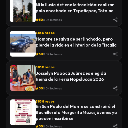
Ni la lluvia detiene la tradición: realizan
palo encebado en Tepeticpac, Totolac
50
0.0K lecturas
385 Grados
Hombre se salva de ser linchado, pero
pierde la vida en el interior de la Fiscalía
50
0.0K lecturas
385 Grados
Josselyn Popoca Juárez es elegida
Reina de la Feria Nopalucan 2026
50
0.0K lecturas
385 Grados
En San Pablo del Monte se construirá el
Bachillerato Margarita Maza; jóvenes ya
pueden inscribirse
50
0.0K lecturas