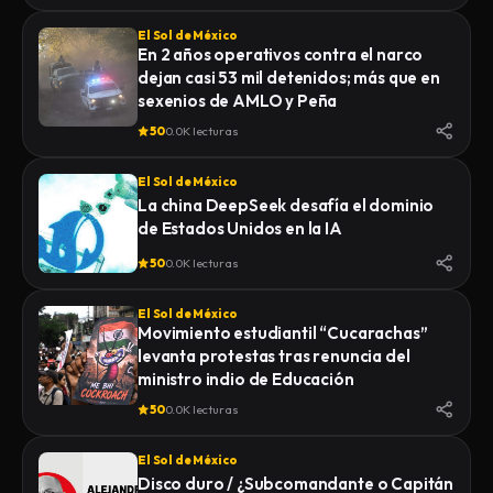
El Sol de México
En 2 años operativos contra el narco
dejan casi 53 mil detenidos; más que en
sexenios de AMLO y Peña
50
0.0K lecturas
El Sol de México
La china DeepSeek desafía el dominio
de Estados Unidos en la IA
50
0.0K lecturas
El Sol de México
Movimiento estudiantil “Cucarachas”
levanta protestas tras renuncia del
ministro indio de Educación
50
0.0K lecturas
El Sol de México
Disco duro / ¿Subcomandante o Capitán