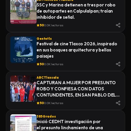
SSC y Marina detienen a tres por robo
de autopartes en Calpulalpan; traían
inhibidor de señal.
50
0.0K lecturas
Gentetlx
Festival de cine Tlaxco 2026, inspirado
en sus bosques arquitectura y bellos
paisajes
50
0.0K lecturas
ABC Tlaxcala
CAPTURAN A MUJER POR PRESUNTO
ROBO Y CONFIESA CON DATOS
CONTUNDENTES, EN SAN PABLO DEL
MONTE
50
0.0K lecturas
385 Grados
Inició CEDHT investigación por
el presunto linchamiento de una