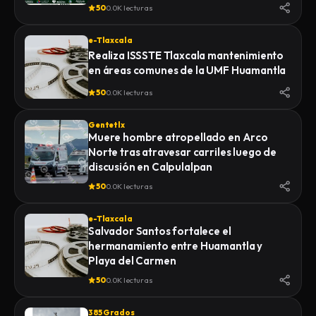
de la Feria 2026
50
0.0K lecturas
e-Tlaxcala
Realiza ISSSTE Tlaxcala mantenimiento
en áreas comunes de la UMF Huamantla
50
0.0K lecturas
Gentetlx
Muere hombre atropellado en Arco
Norte tras atravesar carriles luego de
discusión en Calpulalpan
50
0.0K lecturas
e-Tlaxcala
Salvador Santos fortalece el
hermanamiento entre Huamantla y
Playa del Carmen
50
0.0K lecturas
385 Grados