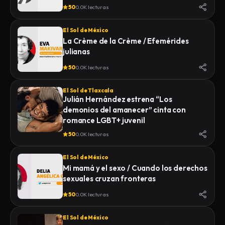
50
0.0K lecturas
El Sol de México
La Crème de la Crème / Efemérides
julianas
50
0.0K lecturas
El Sol de Tlaxcala
Julián Hernández estrena “Los
demonios del amanecer” cinta con
romance LGBT+ juvenil
50
0.0K lecturas
El Sol de México
Mi mamá y el sexo / Cuando los derechos
sexuales cruzan fronteras
50
0.0K lecturas
El Sol de México