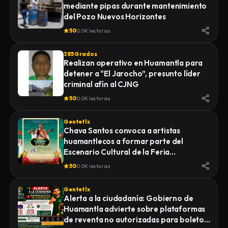
mediante pipas durante mantenimiento
LA FISCALÍA GENERAL DE JUSTICIA DEL
del Pozo Nuevos Horizontes
ESTADO (FGJE) INICIÓ UNA CARPETA DE
INVESTIGACIÓN POR EL DELITO DE
50
0.0K lecturas
HOMICIDIO CALIFICADO EN CONTRA DE
QUIEN O QUIENES RESULTEN
385 Grados
RESPONSABLES
Realizan operativo en Huamantla para
detener a “El Jarocho”, presunto líder
criminal afín al CJNG
50
0.0K lecturas
Gentetlx
Chava Santos convoca a artistas
huamantlecos a formar parte del
Escenario Cultural de la Feria
Internacional del Arte Efímero y la Dalia
50
0.0K lecturas
2026
Gentetlx
Alerta a la ciudadanía: Gobierno de
Huamantla advierte sobre plataformas
de reventa no autorizadas para boletos