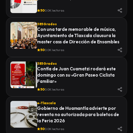
50
0.0K lecturas
385 Grados
Con una tarde memorable de música,
Ayuntamiento de Tlaxcala clausura la
master cass de Dirección de Ensambles
50
0.0K lecturas
385 Grados
Contla de Juan Cuamatzi rodará este
domingo con su «Gran Paseo Ciclista
Familiar»
50
0.0K lecturas
e-Tlaxcala
Gobierno de Huamantla advierte por
reventa no autorizada para boletos de
la Feria 2026
50
0.0K lecturas