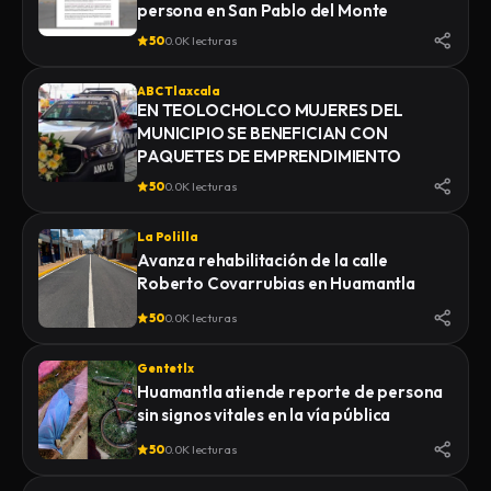
persona en San Pablo del Monte
50
0.0K lecturas
ABC Tlaxcala
EN TEOLOCHOLCO MUJERES DEL
MUNICIPIO SE BENEFICIAN CON
PAQUETES DE EMPRENDIMIENTO
50
0.0K lecturas
La Polilla
Avanza rehabilitación de la calle
Roberto Covarrubias en Huamantla
50
0.0K lecturas
Gentetlx
Huamantla atiende reporte de persona
sin signos vitales en la vía pública
50
0.0K lecturas