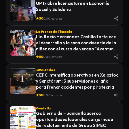
UPTx abre licenciatura en Economía
Social y Solidaria
50
0.0K lecturas
La Prensa de Tlaxcala
Lic. Rocío Hernández Castillo fortalece
el desarrollo y la sana convivencia de la
niñez con el curso de verano “Aventuras
Diferentes”.
50
0.0K lecturas
385 Grados
CEPC intensifica operativos en Xaloztoc
y Sanctórum: 3 supervisiones al año
para frenar accidentes por pirotecnia
50
0.0K lecturas
Gentetlx
Gobierno de Huamantla acerca
oportunidades laborales con jornada
de reclutamiento de Grupo SIMEC