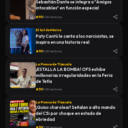
Sebastián Dante se integra a “Amigos
intocables” en función especial
50
0.0K lecturas
El Sol de México
Paty Cantú le canta a los narcisistas, se
inspira en una historia real
50
0.0K lecturas
La Prensa de Tlaxcala
¡ESTALLA LA BOMBA! OFS exhibe
millonarias irregularidades en la Feria
de Tetla
50
0.0K lecturas
La Prensa de Tlaxcala
¡Quiso charolear! Señalan a alto mando
del C5i por choque en estado de
ebriedad
50
0.0K lecturas