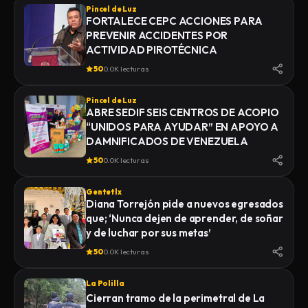
Pincel de Luz
FORTALECE CEPC ACCIONES PARA
PREVENIR ACCIDENTES POR
ACTIVIDAD PIROTÉCNICA
50
0.0K lecturas
Pincel de Luz
ABRE SEDIF SEIS CENTROS DE ACOPIO
“UNIDOS PARA AYUDAR” EN APOYO A
DAMNIFICADOS DE VENEZUELA
50
0.0K lecturas
Gentetlx
Diana Torrejón pide a nuevos egresados
que; ‘Nunca dejen de aprender, de soñar
y de luchar por sus metas’
50
0.0K lecturas
La Polilla
Cierran tramo de la perimetral de La