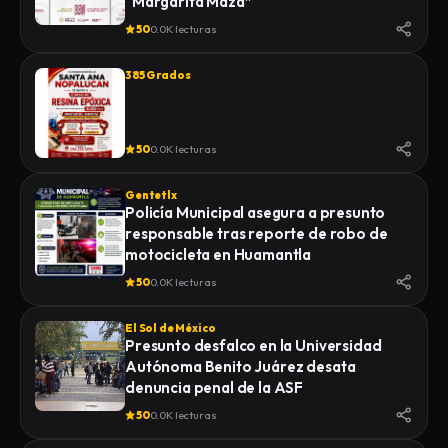
“Margarita Maza”
50
0.0K lecturas
385 Grados
50
0.0K lecturas
Gentetlx
Policía Municipal asegura a presunto
responsable tras reporte de robo de
motocicleta en Huamantla
50
0.0K lecturas
El Sol de México
Presunto desfalco en la Universidad
Autónoma Benito Juárez desata
denuncia penal de la ASF
50
0.0K lecturas