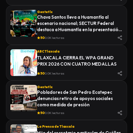
Gentetlx
Chava Santos lleva a Huamantla al
escenario nacional; SECTUR Federal
destaca a Huamantla en la presentación
de su feria 2026
50
0.0K lecturas
ABC Tlaxcala
TLAXCALA CIERRA EL WPA GRAND
PRIX 2026 CON CUATRO MEDALLAS
50
0.0K lecturas
Gentetlx
Pobladores de San Pedro Ecatepec
denuncias retiro de apoyos sociales
como medida de presión
50
0.0K lecturas
La Prensa de Tlaxcala
Hijo del secretario particular de Cuéllar