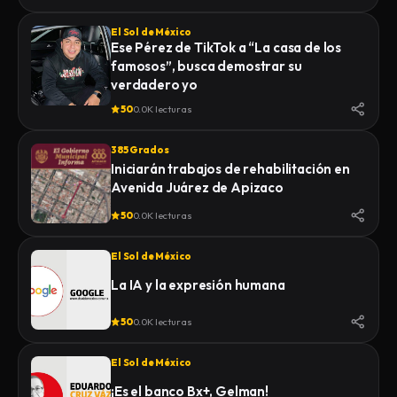
El Sol de México
Ese Pérez de TikTok a “La casa de los
famosos”, busca demostrar su
verdadero yo
50
0.0K lecturas
385 Grados
Iniciarán trabajos de rehabilitación en
Avenida Juárez de Apizaco
50
0.0K lecturas
El Sol de México
La IA y la expresión humana
50
0.0K lecturas
El Sol de México
¡Es el banco Bx+, Gelman!