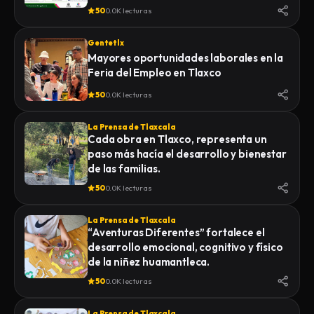
50
0.0K lecturas
Gentetlx
Mayores oportunidades laborales en la
Feria del Empleo en Tlaxco
50
0.0K lecturas
La Prensa de Tlaxcala
Cada obra en Tlaxco, representa un
paso más hacía el desarrollo y bienestar
de las familias.
50
0.0K lecturas
La Prensa de Tlaxcala
“Aventuras Diferentes” fortalece el
desarrollo emocional, cognitivo y físico
de la niñez huamantleca.
50
0.0K lecturas
La Prensa de Tlaxcala