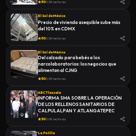
50
0.0K lecturas
El Sol de México
Precio de vivienda asequible sube más
del 10% en CDMX
50
0.0K lecturas
El Sol de México
Del calzado para bebés a los
narcolaboratorios: los negocios que
alimentan al CJNG
50
0.0K lecturas
ABC Tlaxcala
INFORMA SMA SOBRE LA OPERACIÓN
DE LOS RELLENOS SANITARIOS DE
CALPULALPAN Y ATLANGATEPEC
50
0.0K lecturas
La Polilla