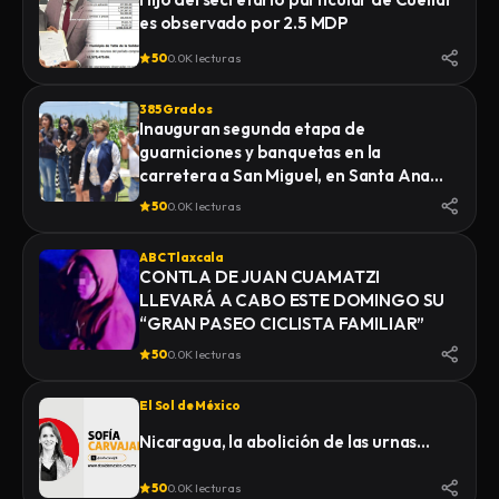
es observado por 2.5 MDP
50
0.0K lecturas
385 Grados
Inauguran segunda etapa de
guarniciones y banquetas en la
carretera a San Miguel, en Santa Ana
Nopalucan
50
0.0K lecturas
ABC Tlaxcala
CONTLA DE JUAN CUAMATZI
LLEVARÁ A CABO ESTE DOMINGO SU
“GRAN PASEO CICLISTA FAMILIAR”
50
0.0K lecturas
El Sol de México
Nicaragua, la abolición de las urnas…
50
0.0K lecturas