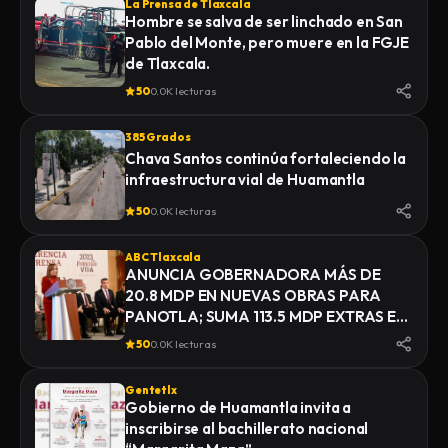
La Prensa de Tlaxcala
Hombre se salva de ser linchado en San
Pablo del Monte, pero muere en la FGJE
de Tlaxcala.
50
0.0K lecturas
385 Grados
Chava Santos continúa fortaleciendo la
infraestructura vial de Huamantla
50
0.0K lecturas
ABC Tlaxcala
ANUNCIA GOBERNADORA MÁS DE
20.8 MDP EN NUEVAS OBRAS PARA
PANOTLA; SUMA 113.5 MDP EXTRAS EN
INFRAESTRUCTURA
50
0.0K lecturas
Gentetlx
Gobierno de Huamantla invita a
inscribirse al bachillerato nacional