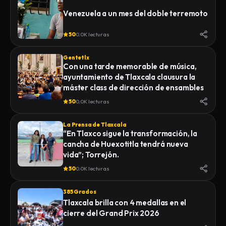
Venezuela a un mes del doble terremoto
50
0.0K lecturas
Gentetlx
Con una tarde memorable de música,
ayuntamiento de Tlaxcala clausura la
máster class de dirección de ensambles
50
0.0K lecturas
La Prensa de Tlaxcala
“En Tlaxco sigue la transformación, la
cancha de Huexotitla tendrá nueva
vida”; Torrejón.
50
0.0K lecturas
385 Grados
Tlaxcala brilla con 4 medallas en el
cierre del Grand Prix 2026