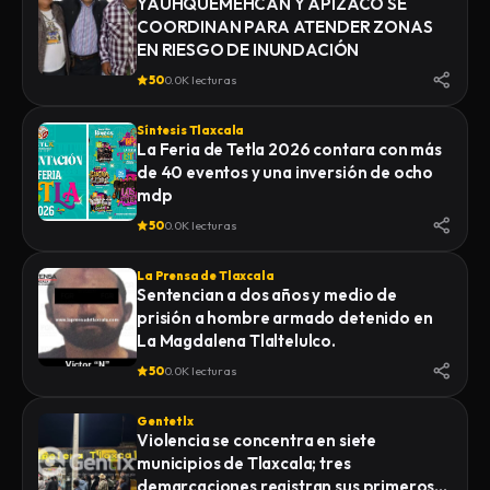
YAUHQUEMEHCAN Y APIZACO SE
COORDINAN PARA ATENDER ZONAS
EN RIESGO DE INUNDACIÓN
50
0.0K lecturas
Síntesis Tlaxcala
La Feria de Tetla 2026 contara con más
de 40 eventos y una inversión de ocho
mdp
50
0.0K lecturas
La Prensa de Tlaxcala
Sentencian a dos años y medio de
prisión a hombre armado detenido en
La Magdalena Tlaltelulco.
50
0.0K lecturas
Gentetlx
Violencia se concentra en siete
municipios de Tlaxcala; tres
demarcaciones registran sus primeros