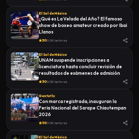
El Sol de México
¿Qué es La Velada del Año? El famoso
show de boxeo amateur creado por Ibai
Llanos
50
0.0K lecturas
El Sol de México
UNAM suspende inscripciones a
licenciatura hasta concluir revisión de
resultados de exámenes de admisión
50
0.0K lecturas
Gentetlx
Con marca registrada, inauguran la
Feria Nacional del Sarape Chiautempan
2026
50
0.0K lecturas
El Sol de México