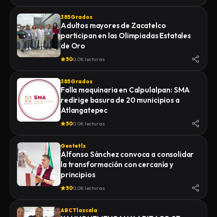
385 Grados
Adultos mayores de Zacatelco
participan en las Olimpiadas Estatales
de Oro
50
0.0K lecturas
385 Grados
Falla maquinaria en Calpulalpan: SMA
redirige basura de 20 municipios a
Atlangatepec
50
0.0K lecturas
Gentetlx
Alfonso Sánchez convoca a consolidar
la transformación con cercanía y
principios
50
0.0K lecturas
ABC Tlaxcala