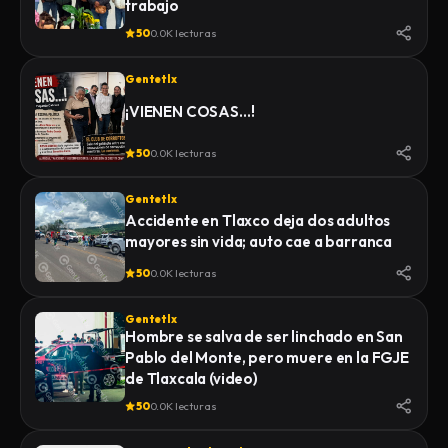
trabajo
50
0.0K lecturas
Gentetlx
¡VIENEN COSAS…!
50
0.0K lecturas
Gentetlx
Accidente en Tlaxco deja dos adultos
mayores sin vida; auto cae a barranca
50
0.0K lecturas
Gentetlx
Hombre se salva de ser linchado en San
Pablo del Monte, pero muere en la FGJE
de Tlaxcala (video)
50
0.0K lecturas