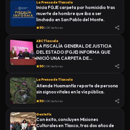
La Prensa de Tlaxcala
Inicia FGJE carpeta por homicidio tras
muerte de hombre que iba a ser
linchado en San Pablo del Monte.
50
0.0K lecturas
ABC Tlaxcala
LA FISCALÍA GENERAL DE JUSTICIA
DEL ESTADO (FGJE) INFORMA QUE
INICIÓ UNA CARPETA DE
INVESTIGACIÓN POR EL DELITO DE
50
0.0K lecturas
HOMICIDIO, DERIVADO DEL
FALLECIMIENTO DE UN HOMBRE
La Prensa de Tlaxcala
MIENTRAS ERA TRASLADADO POR
Atiende Huamantla reporte de persona
ELEMENTOS DE LA POLICÍA MUNICIPAL
sin signos vitales en la vía pública.
DE SAN PABLO DEL MONTE AL
INSTITUTO DE CIENCIAS FORENSES
50
0.0K lecturas
(INCIFO), DONDE SE REALIZARÍAN EL
CERTIFICADO MÉDICO
Gentetlx
CORRESPONDIENTE
Con éxito, concluyen Misiones
Culturales en Tlaxco, tras dos años de