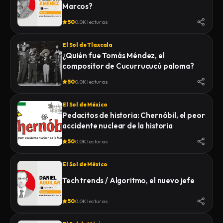
Marcos?
50
0.0K lecturas
El Sol de Tlaxcala
¿Quién fue Tomás Méndez, el
compositor de Cucurrucucú paloma?
50
0.0K lecturas
El Sol de México
Pedacitos de historia: Chernóbil, el peor
accidente nuclear de la historia
50
0.0K lecturas
El Sol de México
Tech trends / Algoritmo, el nuevo jefe
50
0.0K lecturas