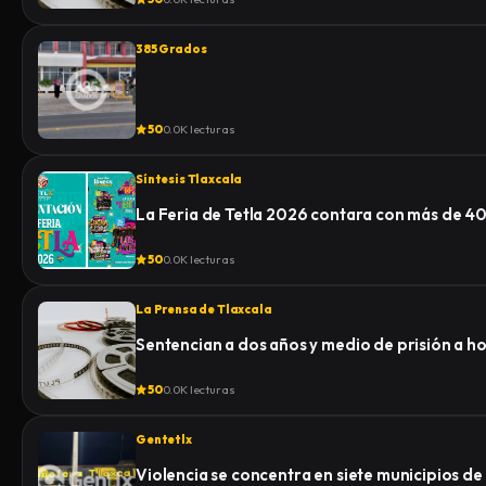
385 Grados
50
0.0K lecturas
Síntesis Tlaxcala
La Feria de Tetla 2026 contara con más de 4
50
0.0K lecturas
La Prensa de Tlaxcala
Sentencian a dos años y medio de prisión a 
50
0.0K lecturas
Gentetlx
Violencia se concentra en siete municipios d