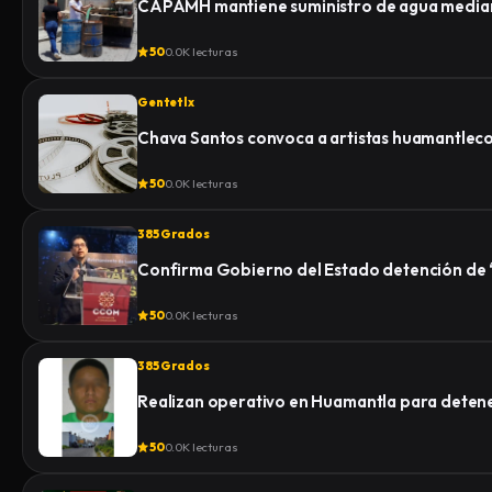
CAPAMH mantiene suministro de agua median
50
0.0K lecturas
Gentetlx
Chava Santos convoca a artistas huamantlecos 
50
0.0K lecturas
385 Grados
Confirma Gobierno del Estado detención de “E
50
0.0K lecturas
385 Grados
Realizan operativo en Huamantla para detener 
50
0.0K lecturas