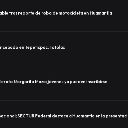
sable tras reporte de robo de motocicleta en Huamantla
lo encebado en Tepeticpac, Totolac
llerato Margarita Maza; jóvenes ya pueden inscribirse
nacional; SECTUR Federal destaca a Huamantla en la presentaci