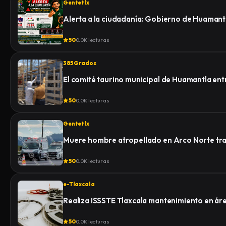
Gentetlx
Alerta a la ciudadanía: Gobierno de Huamantl
50
0.0K lecturas
385 Grados
El comité taurino municipal de Huamantla ent
50
0.0K lecturas
Gentetlx
Muere hombre atropellado en Arco Norte tras 
50
0.0K lecturas
e-Tlaxcala
Realiza ISSSTE Tlaxcala mantenimiento en á
50
0.0K lecturas