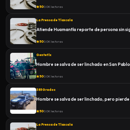
50
0.0K lecturas
La Prensa de Tlaxcala
Atiende Huamantla reporte de persona sin signo
50
0.0K lecturas
Gentetlx
Hombre se salva de ser linchado en San Pablo
50
0.0K lecturas
385 Grados
Hombre se salva de ser linchado, pero pierde la
50
0.0K lecturas
La Prensa de Tlaxcala