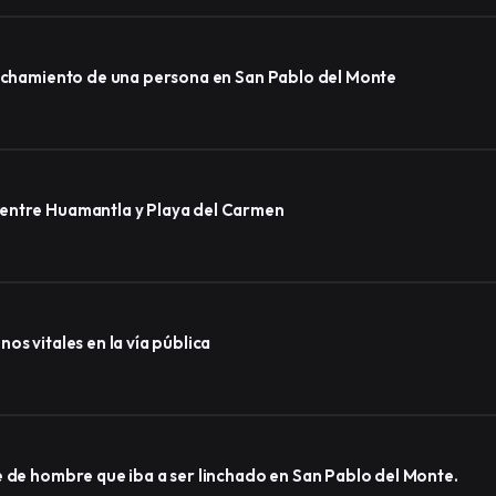
Inició CEDHT investigación por el presunto linchamiento de una persona en San Pablo del Monte
 entre Huamantla y Playa del Carmen
os vitales en la vía pública
e de hombre que iba a ser linchado en San Pablo del Monte.