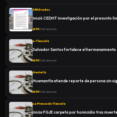
385 Grados
50
0.0K lecturas
e-Tlaxcala
Salvador Santos fortalece el hermanamiento
50
0.0K lecturas
Gentetlx
Huamantla atiende reporte de persona sin sign
50
0.0K lecturas
La Prensa de Tlaxcala
Inicia FGJE carpeta por homicidio tras muert