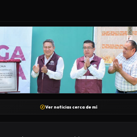
Ver noticias cerca de mí
ÓN DE LA CANCHA BLAS «CHARRO» CARVAJAL, OBR