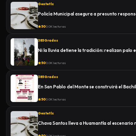
Gentetlx
Policía Municipal asegura a presunto respon
50
0.0K lecturas
385 Grados
Ni la lluvia detiene la tradición: realizan pa
50
0.0K lecturas
385 Grados
En San Pablo del Monte se construirá el Bachi
50
0.0K lecturas
Gentetlx
Chava Santos lleva a Huamantla al escenario 
50
0.0K lecturas