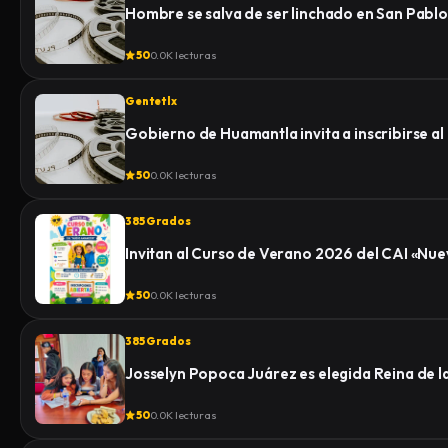
Hombre se salva de ser linchado en San Pablo
50
0.0K lecturas
Gentetlx
Gobierno de Huamantla invita a inscribirse al
50
0.0K lecturas
385 Grados
Invitan al Curso de Verano 2026 del CAI «N
50
0.0K lecturas
385 Grados
Josselyn Popoca Juárez es elegida Reina de 
50
0.0K lecturas