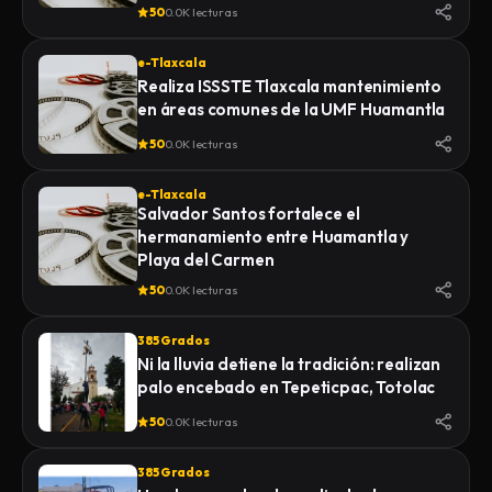
de la Feria 2026
50
0.0K lecturas
e-Tlaxcala
Realiza ISSSTE Tlaxcala mantenimiento
en áreas comunes de la UMF Huamantla
50
0.0K lecturas
e-Tlaxcala
Salvador Santos fortalece el
hermanamiento entre Huamantla y
Playa del Carmen
50
0.0K lecturas
385 Grados
Ni la lluvia detiene la tradición: realizan
palo encebado en Tepeticpac, Totolac
50
0.0K lecturas
385 Grados