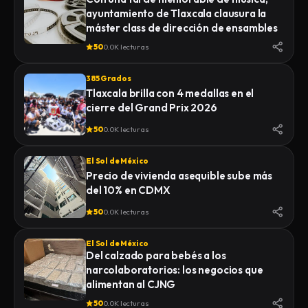
ayuntamiento de Tlaxcala clausura la
máster class de dirección de ensambles
50
0.0K lecturas
385 Grados
Tlaxcala brilla con 4 medallas en el
cierre del Grand Prix 2026
50
0.0K lecturas
El Sol de México
Precio de vivienda asequible sube más
del 10% en CDMX
50
0.0K lecturas
El Sol de México
Del calzado para bebés a los
narcolaboratorios: los negocios que
alimentan al CJNG
50
0.0K lecturas