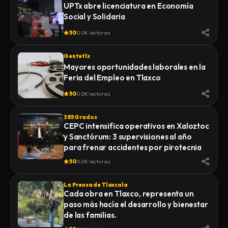
UPTx abre licenciatura en Economía
Social y Solidaria
50
0.0K lecturas
Gentetlx
Mayores oportunidades laborales en la
Feria del Empleo en Tlaxco
50
0.0K lecturas
385 Grados
CEPC intensifica operativos en Xaloztoc
y Sanctórum: 3 supervisiones al año
para frenar accidentes por pirotecnia
50
0.0K lecturas
La Prensa de Tlaxcala
Cada obra en Tlaxco, representa un
paso más hacía el desarrollo y bienestar
de las familias.