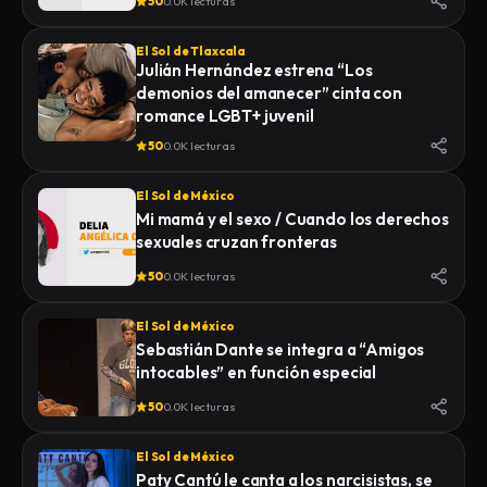
50
0.0K lecturas
El Sol de Tlaxcala
Julián Hernández estrena “Los
demonios del amanecer” cinta con
romance LGBT+ juvenil
50
0.0K lecturas
El Sol de México
Mi mamá y el sexo / Cuando los derechos
sexuales cruzan fronteras
50
0.0K lecturas
El Sol de México
Sebastián Dante se integra a “Amigos
intocables” en función especial
50
0.0K lecturas
El Sol de México
Paty Cantú le canta a los narcisistas, se