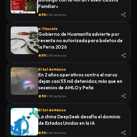
Familiar»
50
0.0K lecturas
e-Tlaxcala
Gobierno de Huamantla advierte por
reventa no autorizada para boletos de
la Feria 2026
50
0.0K lecturas
El Sol de México
En 2 años operativos contra el narco
dejan casi 53 mil detenidos; más que en
sexenios de AMLO y Peña
50
0.0K lecturas
El Sol de México
La china DeepSeek desafía el dominio
de Estados Unidos en la IA
50
0.0K lecturas