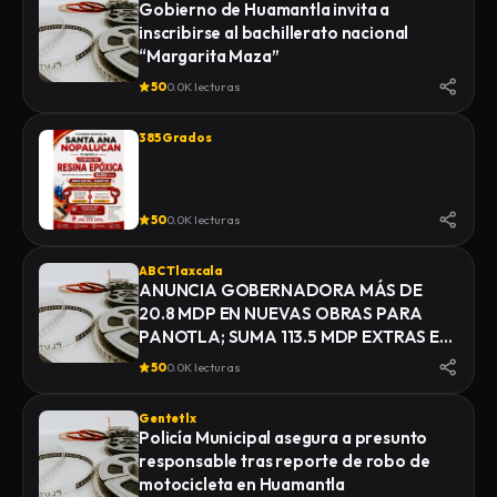
Gobierno de Huamantla invita a
inscribirse al bachillerato nacional
“Margarita Maza”
50
0.0K lecturas
385 Grados
50
0.0K lecturas
ABC Tlaxcala
ANUNCIA GOBERNADORA MÁS DE
20.8 MDP EN NUEVAS OBRAS PARA
PANOTLA; SUMA 113.5 MDP EXTRAS EN
INFRAESTRUCTURA
50
0.0K lecturas
Gentetlx
Policía Municipal asegura a presunto
responsable tras reporte de robo de
motocicleta en Huamantla