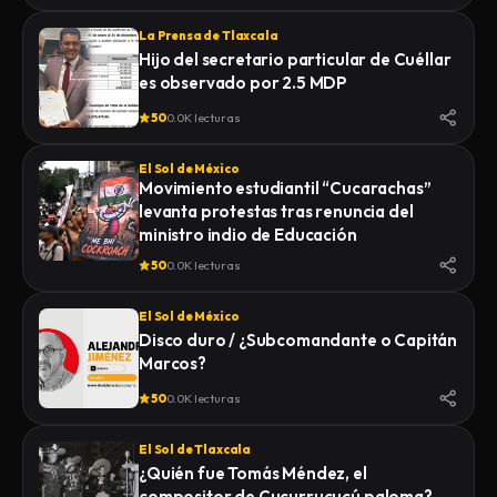
La Prensa de Tlaxcala
Hijo del secretario particular de Cuéllar
es observado por 2.5 MDP
50
0.0K lecturas
El Sol de México
Movimiento estudiantil “Cucarachas”
levanta protestas tras renuncia del
ministro indio de Educación
50
0.0K lecturas
El Sol de México
Disco duro / ¿Subcomandante o Capitán
Marcos?
50
0.0K lecturas
El Sol de Tlaxcala
¿Quién fue Tomás Méndez, el
compositor de Cucurrucucú paloma?