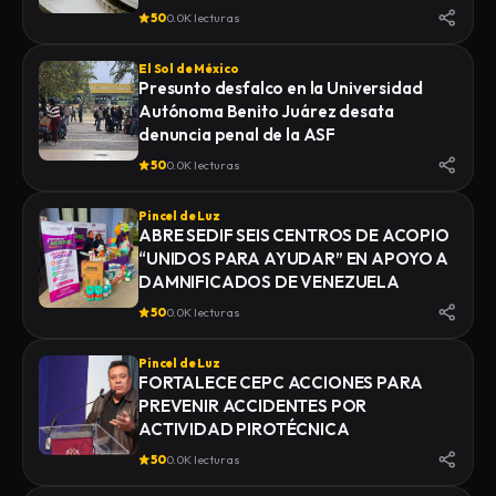
50
0.0K lecturas
El Sol de México
Presunto desfalco en la Universidad
Autónoma Benito Juárez desata
denuncia penal de la ASF
50
0.0K lecturas
Pincel de Luz
ABRE SEDIF SEIS CENTROS DE ACOPIO
“UNIDOS PARA AYUDAR” EN APOYO A
DAMNIFICADOS DE VENEZUELA
50
0.0K lecturas
Pincel de Luz
FORTALECE CEPC ACCIONES PARA
PREVENIR ACCIDENTES POR
ACTIVIDAD PIROTÉCNICA
50
0.0K lecturas