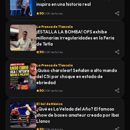
inspira en una historia real
50
0.0K lecturas
La Prensa de Tlaxcala
¡ESTALLA LA BOMBA! OFS exhibe
millonarias irregularidades en la Feria
de Tetla
50
0.0K lecturas
La Prensa de Tlaxcala
¡Quiso charolear! Señalan a alto mando
del C5i por choque en estado de
ebriedad
50
0.0K lecturas
El Sol de México
¿Qué es La Velada del Año? El famoso
show de boxeo amateur creado por Ibai
Llanos
50
0.0K lecturas