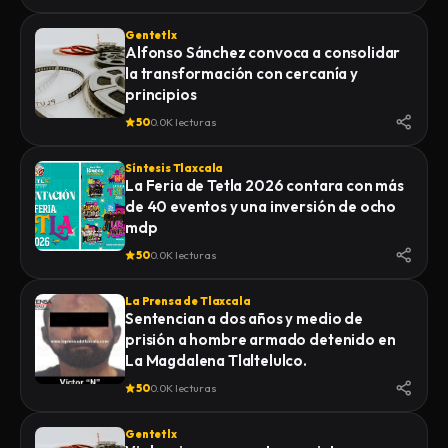
Gentetlx
Alfonso Sánchez convoca a consolidar
la transformación con cercanía y
principios
50
0.0K lecturas
Síntesis Tlaxcala
La Feria de Tetla 2026 contara con más
de 40 eventos y una inversión de ocho
mdp
50
0.0K lecturas
La Prensa de Tlaxcala
Sentencian a dos años y medio de
prisión a hombre armado detenido en
La Magdalena Tlaltelulco.
50
0.0K lecturas
Gentetlx