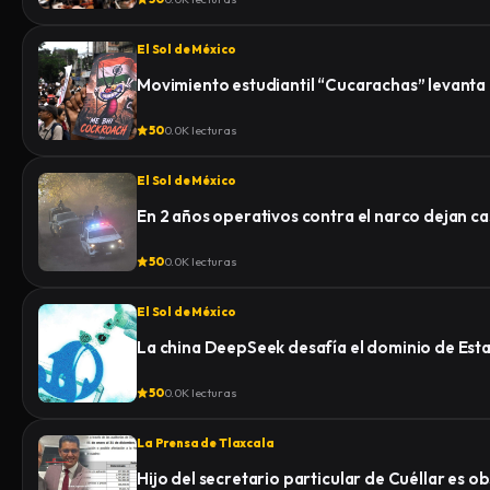
El Sol de México
Movimiento estudiantil “Cucarachas” levanta 
50
0.0K lecturas
El Sol de México
En 2 años operativos contra el narco dejan c
50
0.0K lecturas
El Sol de México
La china DeepSeek desafía el dominio de Esta
50
0.0K lecturas
La Prensa de Tlaxcala
Hijo del secretario particular de Cuéllar es 