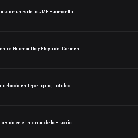
reas comunes de la UMF Huamantla
 entre Huamantla y Playa del Carmen
lo encebado en Tepeticpac, Totolac
 vida en el interior de la Fiscalía