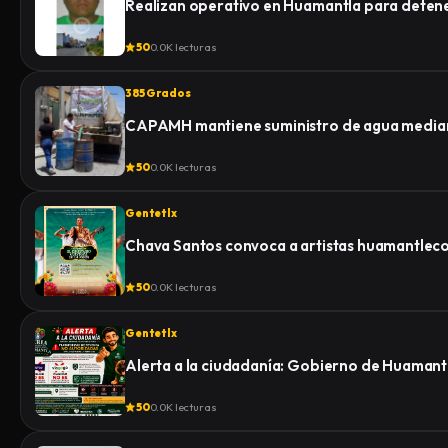
Realizan operativo en Huamantla para detener 
50
0.0K lecturas
385 Grados
CAPAMH mantiene suministro de agua median
50
0.0K lecturas
Gentetlx
Chava Santos convoca a artistas huamantlecos 
50
0.0K lecturas
Gentetlx
Alerta a la ciudadanía: Gobierno de Huamantl
50
0.0K lecturas