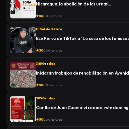
Nicaragua, la abolición de las urnas…
50
0.0K lecturas
El Sol de México
Ese Pérez de TikTok a “La casa de los famoso
50
0.0K lecturas
385 Grados
Iniciarán trabajos de rehabilitación en Aven
50
0.0K lecturas
385 Grados
Contla de Juan Cuamatzi rodará este domingo
50
0.0K lecturas