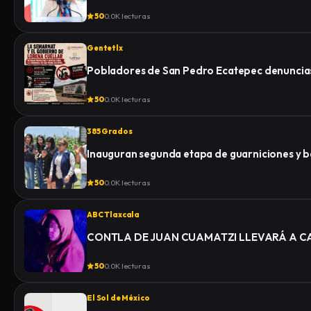
50
0.0K lecturas
Gentetlx
Pobladores de San Pedro Ecatepec denuncias
50
0.0K lecturas
385 Grados
Inauguran segunda etapa de guarniciones y b
50
0.0K lecturas
ABC Tlaxcala
CONTLA DE JUAN CUAMATZI LLEVARÁ A CA
50
0.0K lecturas
El Sol de México