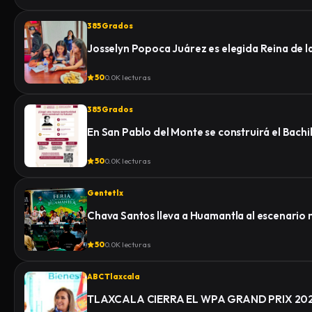
385 Grados
Josselyn Popoca Juárez es elegida Reina de 
50
0.0K lecturas
385 Grados
En San Pablo del Monte se construirá el Bachi
50
0.0K lecturas
Gentetlx
Chava Santos lleva a Huamantla al escenario 
50
0.0K lecturas
ABC Tlaxcala
TLAXCALA CIERRA EL WPA GRAND PRIX 2