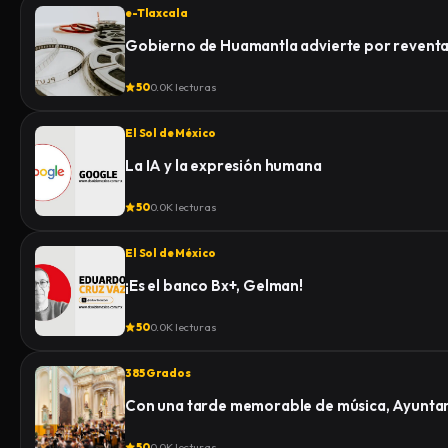
e-Tlaxcala
Gobierno de Huamantla advierte por reventa 
50
0.0K lecturas
El Sol de México
La IA y la expresión humana
50
0.0K lecturas
El Sol de México
¡Es el banco Bx+, Gelman!
50
0.0K lecturas
385 Grados
Con una tarde memorable de música, Ayuntami
50
0.0K lecturas