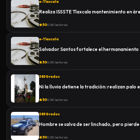
e-Tlaxcala
Realiza ISSSTE Tlaxcala mantenimiento en á
50
0.0K lecturas
e-Tlaxcala
Salvador Santos fortalece el hermanamiento
50
0.0K lecturas
385 Grados
Ni la lluvia detiene la tradición: realizan pa
50
0.0K lecturas
385 Grados
Hombre se salva de ser linchado, pero pierde la
50
0.0K lecturas