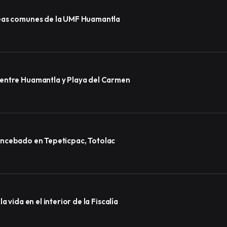
reas comunes de la UMF Huamantla
 entre Huamantla y Playa del Carmen
lo encebado en Tepeticpac, Totolac
 vida en el interior de la Fiscalía