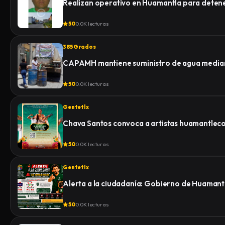
Realizan operativo en Huamantla para detener 
50
0.0K lecturas
385 Grados
CAPAMH mantiene suministro de agua median
50
0.0K lecturas
Gentetlx
Chava Santos convoca a artistas huamantlecos 
50
0.0K lecturas
Gentetlx
Alerta a la ciudadanía: Gobierno de Huamantl
50
0.0K lecturas