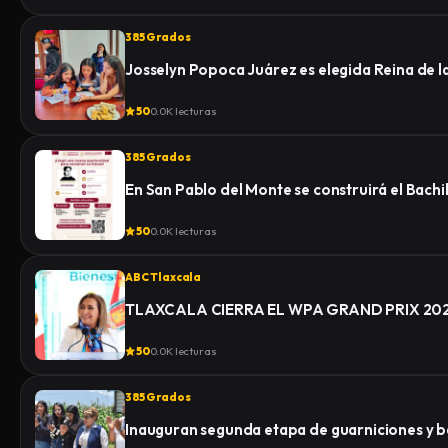
385 Grados
Josselyn Popoca Juárez es elegida Reina de 
50
0.0K lecturas
385 Grados
En San Pablo del Monte se construirá el Bachi
50
0.0K lecturas
ABC Tlaxcala
TLAXCALA CIERRA EL WPA GRAND PRIX 2
50
0.0K lecturas
385 Grados
Inauguran segunda etapa de guarniciones y b