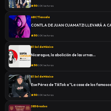
50
0.0K lecturas
ABC Tlaxcala
CONTLA DE JUAN CUAMATZI LLEVARÁ A CA
50
0.0K lecturas
El Sol de México
Nicaragua, la abolición de las urnas…
50
0.0K lecturas
El Sol de México
Ese Pérez de TikTok a “La casa de los famoso
50
0.0K lecturas
385 Grados