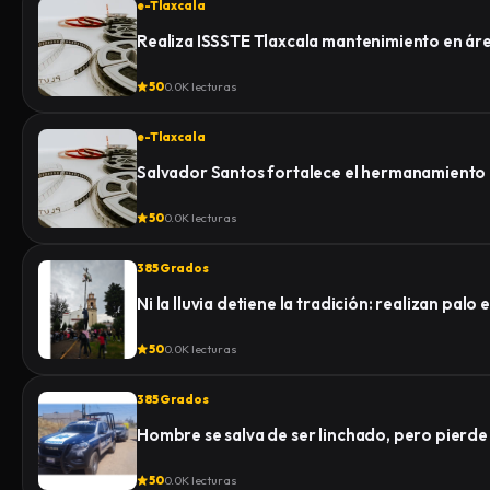
e-Tlaxcala
Realiza ISSSTE Tlaxcala mantenimiento en á
50
0.0K lecturas
e-Tlaxcala
Salvador Santos fortalece el hermanamiento
50
0.0K lecturas
385 Grados
Ni la lluvia detiene la tradición: realizan pa
50
0.0K lecturas
385 Grados
Hombre se salva de ser linchado, pero pierde la
50
0.0K lecturas