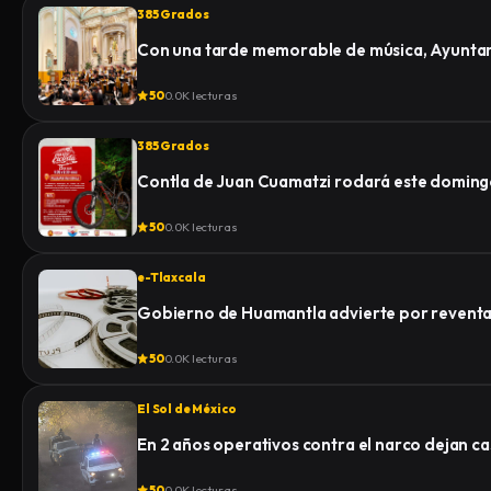
385 Grados
Con una tarde memorable de música, Ayuntami
50
0.0K lecturas
385 Grados
Contla de Juan Cuamatzi rodará este domingo
50
0.0K lecturas
e-Tlaxcala
Gobierno de Huamantla advierte por reventa 
50
0.0K lecturas
El Sol de México
En 2 años operativos contra el narco dejan c
50
0.0K lecturas