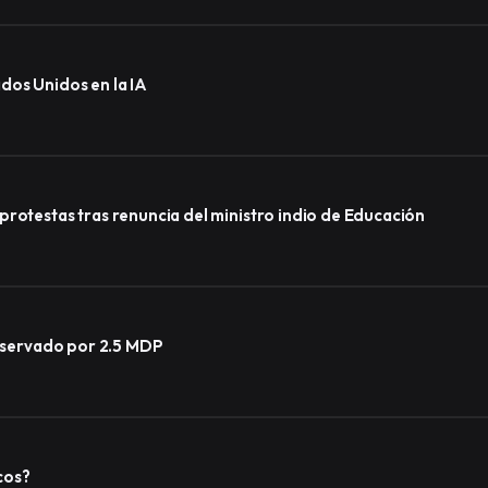
dos Unidos en la IA
protestas tras renuncia del ministro indio de Educación
observado por 2.5 MDP
cos?