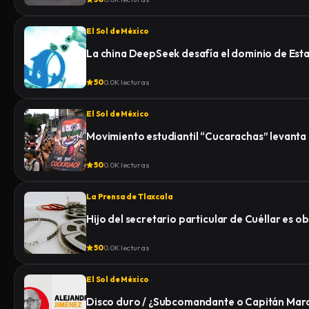
El Sol de México
La china DeepSeek desafía el dominio de Esta
50
0.0K lecturas
El Sol de México
Movimiento estudiantil “Cucarachas” levanta 
50
0.0K lecturas
La Prensa de Tlaxcala
Hijo del secretario particular de Cuéllar es 
50
0.0K lecturas
El Sol de México
Disco duro / ¿Subcomandante o Capitán Mar