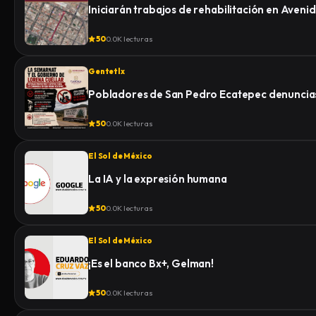
Iniciarán trabajos de rehabilitación en Aven
50
0.0K lecturas
Gentetlx
Pobladores de San Pedro Ecatepec denuncias
50
0.0K lecturas
El Sol de México
La IA y la expresión humana
50
0.0K lecturas
El Sol de México
¡Es el banco Bx+, Gelman!
50
0.0K lecturas