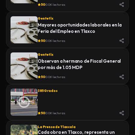
50
0.0K lecturas
Gentetlx
Mayores oportunidades laborales en la
Feria del Empleo en Tlaxco
50
0.0K lecturas
Gentetlx
Observan a hermano de Fiscal General
por más de 1.05 MDP
50
0.0K lecturas
385 Grados
50
0.0K lecturas
La Prensa de Tlaxcala
Cada obra en Tlaxco, representa un