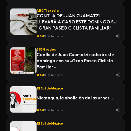
ABC Tlaxcala
CONTLA DE JUAN CUAMATZI
LLEVARÁ A CABO ESTE DOMINGO SU
“GRAN PASEO CICLISTA FAMILIAR”
50
0.0K lecturas
385 Grados
Contla de Juan Cuamatzi rodará este
domingo con su «Gran Paseo Ciclista
Familiar»
50
0.0K lecturas
El Sol de México
Nicaragua, la abolición de las urnas…
50
0.0K lecturas
El Sol de México