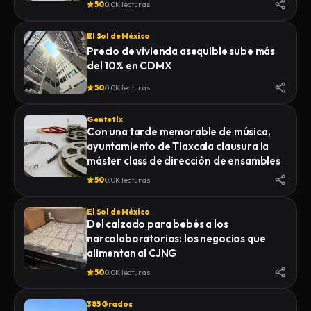
50
0.0K lecturas
El Sol de México
Precio de vivienda asequible sube más
del 10% en CDMX
50
0.0K lecturas
Gentetlx
Con una tarde memorable de música,
ayuntamiento de Tlaxcala clausura la
máster class de dirección de ensambles
50
0.0K lecturas
El Sol de México
Del calzado para bebés a los
narcolaboratorios: los negocios que
alimentan al CJNG
50
0.0K lecturas
385 Grados