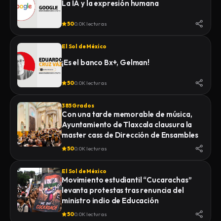
La IA y la expresión humana
50
0.0K lecturas
El Sol de México
¡Es el banco Bx+, Gelman!
50
0.0K lecturas
385 Grados
Con una tarde memorable de música,
Ayuntamiento de Tlaxcala clausura la
master cass de Dirección de Ensambles
50
0.0K lecturas
El Sol de México
Movimiento estudiantil “Cucarachas”
levanta protestas tras renuncia del
ministro indio de Educación
50
0.0K lecturas