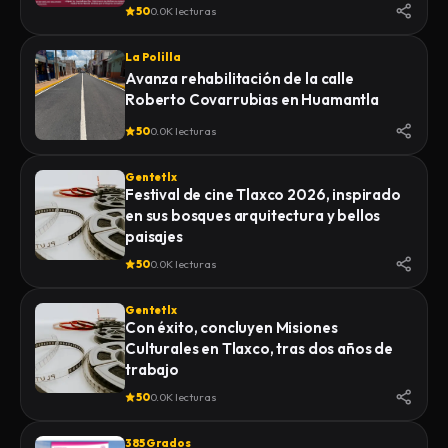
50
0.0K lecturas
La Polilla
Avanza rehabilitación de la calle
Roberto Covarrubias en Huamantla
50
0.0K lecturas
Gentetlx
Festival de cine Tlaxco 2026, inspirado
en sus bosques arquitectura y bellos
paisajes
50
0.0K lecturas
Gentetlx
Con éxito, concluyen Misiones
Culturales en Tlaxco, tras dos años de
trabajo
50
0.0K lecturas
385 Grados