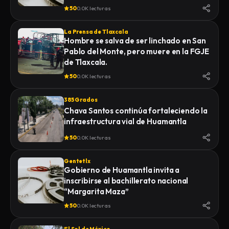
50
0.0K lecturas
La Prensa de Tlaxcala
Hombre se salva de ser linchado en San
Pablo del Monte, pero muere en la FGJE
de Tlaxcala.
50
0.0K lecturas
385 Grados
Chava Santos continúa fortaleciendo la
infraestructura vial de Huamantla
50
0.0K lecturas
Gentetlx
Gobierno de Huamantla invita a
inscribirse al bachillerato nacional
“Margarita Maza”
50
0.0K lecturas