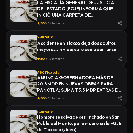
LA FISCALÍA GENERAL DE JUSTICIA
DEL ESTADO (FGJE) INFORMA QUE
INICIÓ UNA CARPETA DE
INVESTIGACIÓN POR EL DELITO DE
50
0.0K lecturas
HOMICIDIO, DERIVADO DEL
FALLECIMIENTO DE UN HOMBRE
Gentetlx
MIENTRAS ERA TRASLADADO POR
Accidente en Tlaxco deja dos adultos
ELEMENTOS DE LA POLICÍA MUNICIPAL
mayores sin vida; auto cae a barranca
DE SAN PABLO DEL MONTE AL
INSTITUTO DE CIENCIAS FORENSES
50
0.0K lecturas
(INCIFO), DONDE SE REALIZARÍAN EL
CERTIFICADO MÉDICO
ABC Tlaxcala
CORRESPONDIENTE
ANUNCIA GOBERNADORA MÁS DE
20.8 MDP EN NUEVAS OBRAS PARA
PANOTLA; SUMA 113.5 MDP EXTRAS EN
INFRAESTRUCTURA
50
0.0K lecturas
Gentetlx
Hombre se salva de ser linchado en San
Pablo del Monte, pero muere en la FGJE
de Tlaxcala (video)