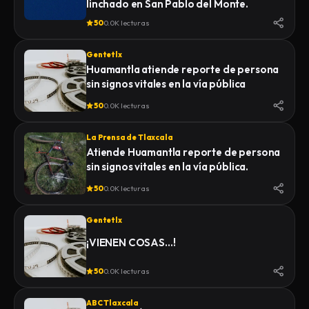
linchado en San Pablo del Monte.
50
0.0K lecturas
Gentetlx
Huamantla atiende reporte de persona
sin signos vitales en la vía pública
50
0.0K lecturas
La Prensa de Tlaxcala
Atiende Huamantla reporte de persona
sin signos vitales en la vía pública.
50
0.0K lecturas
Gentetlx
¡VIENEN COSAS…!
50
0.0K lecturas
ABC Tlaxcala