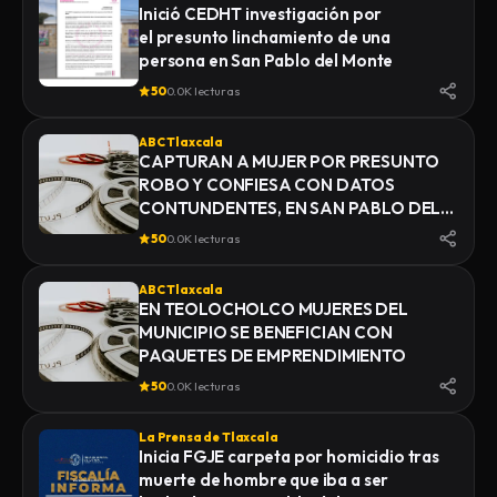
Inició CEDHT investigación por
el presunto linchamiento de una
persona en San Pablo del Monte
50
0.0K lecturas
ABC Tlaxcala
CAPTURAN A MUJER POR PRESUNTO
ROBO Y CONFIESA CON DATOS
CONTUNDENTES, EN SAN PABLO DEL
MONTE
50
0.0K lecturas
ABC Tlaxcala
EN TEOLOCHOLCO MUJERES DEL
MUNICIPIO SE BENEFICIAN CON
PAQUETES DE EMPRENDIMIENTO
50
0.0K lecturas
La Prensa de Tlaxcala
Inicia FGJE carpeta por homicidio tras
muerte de hombre que iba a ser