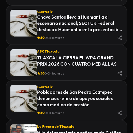
Gentetlx
Chava Santos lleva a Huamantla al
escenario nacional; SECTUR Federal
destaca a Huamantla en la presentación
de su feria 2026
50
0.0K lecturas
ABC Tlaxcala
TLAXCALA CIERRA EL WPA GRAND
PRIX 2026 CON CUATRO MEDALLAS
50
0.0K lecturas
Gentetlx
Pobladores de San Pedro Ecatepec
denuncias retiro de apoyos sociales
como medida de presión
50
0.0K lecturas
La Prensa de Tlaxcala
Hijo del secretario particular de Cuéllar