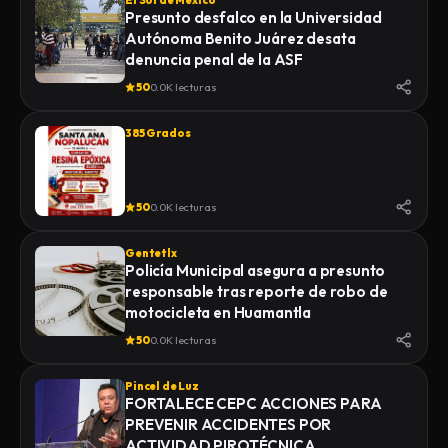
El Sol de México
Presunto desfalco en la Universidad
Autónoma Benito Juárez desata
denuncia penal de la ASF
50
0.0K lecturas
385 Grados
50
0.0K lecturas
Gentetlx
Policía Municipal asegura a presunto
responsable tras reporte de robo de
motocicleta en Huamantla
50
0.0K lecturas
Pincel de Luz
FORTALECE CEPC ACCIONES PARA
PREVENIR ACCIDENTES POR
ACTIVIDAD PIROTÉCNICA