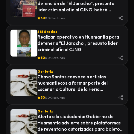
detención de “El Jarocho”, presunto
LA FISCALÍA GENERAL DE JUSTICIA DEL
líder criminal afín al CJNG; habrá
ESTADO (FGJE) INICIÓ UNA CARPETA DE
vigilancia 48 horas en Huamantla
INVESTIGACIÓN POR EL DELITO DE
50
0.0K lecturas
HOMICIDIO CALIFICADO EN CONTRA DE
QUIEN O QUIENES RESULTEN
385 Grados
RESPONSABLES
Realizan operativo en Huamantla para
detener a “El Jarocho”, presunto líder
criminal afín al CJNG
50
0.0K lecturas
Gentetlx
Chava Santos convoca a artistas
huamantlecos a formar parte del
Escenario Cultural de la Feria
Internacional del Arte Efímero y la Dalia
50
0.0K lecturas
2026
Gentetlx
Alerta a la ciudadanía: Gobierno de
Huamantla advierte sobre plataformas
de reventa no autorizadas para boletos