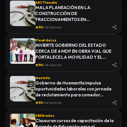
ABC Tlaxcala
MALA PLANEACIÓN EN LA
CONSTRUCCIÓN DE
FRACCIONAMIENTOS EN
YAUHQUEMEHCAN GENERA QUE
50
0.0K lecturas
COLAPSEN DRENAJES
Pincel de Luz
INVIERTE GOBIERNO DEL ESTADO
CERCA DE 6 MDP EN OBRA VIAL QUE
FORTALECE LA MOVILIDAD Y EL
DESARROLLO DE YAUHQUEMEHCAN
50
0.0K lecturas
Gentetlx
Gobierno de Huamantla impulsa
oportunidades laborales con jornada
de reclutamiento para comedor
industrial
50
0.0K lecturas
385 Grados
Clausuran cursos de capacitación de la
Brigada de Educación para el