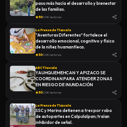
paso más hacía el desarrollo y bienestar
de las familias.
50
0.0K lecturas
La Prensa de Tlaxcala
“Aventuras Diferentes” fortalece el
desarrollo emocional, cognitivo y físico
de la niñez huamantleca.
50
0.0K lecturas
ABC Tlaxcala
YAUHQUEMEHCAN Y APIZACO SE
COORDINAN PARA ATENDER ZONAS
EN RIESGO DE INUNDACIÓN
50
0.0K lecturas
La Prensa de Tlaxcala
SSC y Marina detienen a tres por robo
de autopartes en Calpulalpan; traían
inhibidor de señal.