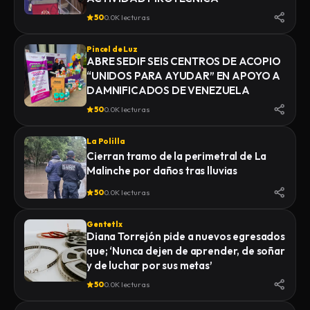
50
0.0K lecturas
Pincel de Luz
ABRE SEDIF SEIS CENTROS DE ACOPIO
“UNIDOS PARA AYUDAR” EN APOYO A
DAMNIFICADOS DE VENEZUELA
50
0.0K lecturas
La Polilla
Cierran tramo de la perimetral de La
Malinche por daños tras lluvias
50
0.0K lecturas
Gentetlx
Diana Torrejón pide a nuevos egresados
que; ‘Nunca dejen de aprender, de soñar
y de luchar por sus metas’
50
0.0K lecturas