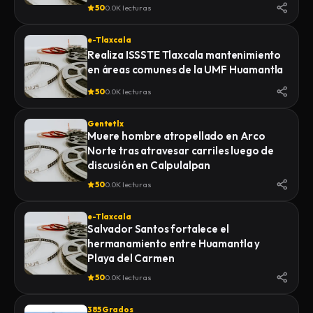
de la Feria 2026
50
0.0K lecturas
e-Tlaxcala
Realiza ISSSTE Tlaxcala mantenimiento
en áreas comunes de la UMF Huamantla
50
0.0K lecturas
Gentetlx
Muere hombre atropellado en Arco
Norte tras atravesar carriles luego de
discusión en Calpulalpan
50
0.0K lecturas
e-Tlaxcala
Salvador Santos fortalece el
hermanamiento entre Huamantla y
Playa del Carmen
50
0.0K lecturas
385 Grados