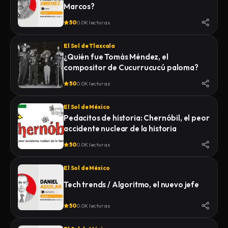
Marcos?
50
0.0K lecturas
El Sol de Tlaxcala
¿Quién fue Tomás Méndez, el
compositor de Cucurrucucú paloma?
50
0.0K lecturas
El Sol de México
Pedacitos de historia: Chernóbil, el peor
accidente nuclear de la historia
50
0.0K lecturas
El Sol de México
Tech trends / Algoritmo, el nuevo jefe
50
0.0K lecturas