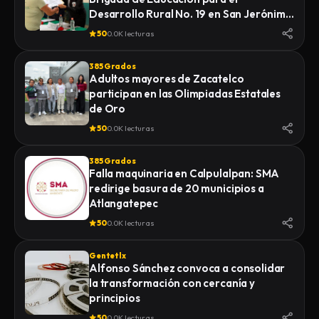
Desarrollo Rural No. 19 en San Jerónimo
Zacualpan
50
0.0K lecturas
385 Grados
Adultos mayores de Zacatelco
participan en las Olimpiadas Estatales
de Oro
50
0.0K lecturas
385 Grados
Falla maquinaria en Calpulalpan: SMA
redirige basura de 20 municipios a
Atlangatepec
50
0.0K lecturas
Gentetlx
Alfonso Sánchez convoca a consolidar
la transformación con cercanía y
principios
50
0.0K lecturas