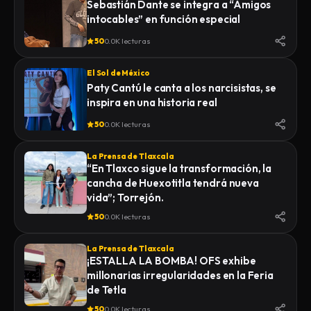
Sebastián Dante se integra a “Amigos
intocables” en función especial
50
0.0K lecturas
El Sol de México
Paty Cantú le canta a los narcisistas, se
inspira en una historia real
50
0.0K lecturas
La Prensa de Tlaxcala
“En Tlaxco sigue la transformación, la
cancha de Huexotitla tendrá nueva
vida”; Torrejón.
50
0.0K lecturas
La Prensa de Tlaxcala
¡ESTALLA LA BOMBA! OFS exhibe
millonarias irregularidades en la Feria
de Tetla
50
0.0K lecturas