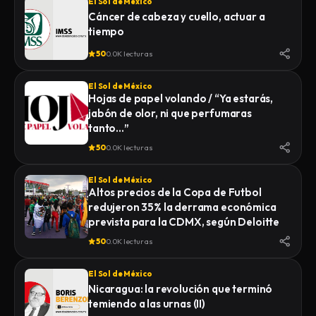
El Sol de México
Cáncer de cabeza y cuello, actuar a
tiempo
50
0.0K lecturas
El Sol de México
Hojas de papel volando / “Ya estarás,
jabón de olor, ni que perfumaras
tanto…”
50
0.0K lecturas
El Sol de México
Altos precios de la Copa de Futbol
redujeron 35% la derrama económica
prevista para la CDMX, según Deloitte
50
0.0K lecturas
El Sol de México
Nicaragua: la revolución que terminó
temiendo a las urnas (II)