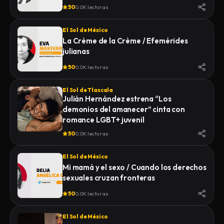
50
0.0K lecturas
El Sol de México
La Crème de la Crème / Efemérides
julianas
50
0.0K lecturas
El Sol de Tlaxcala
Julián Hernández estrena “Los
demonios del amanecer” cinta con
romance LGBT+ juvenil
50
0.0K lecturas
El Sol de México
Mi mamá y el sexo / Cuando los derechos
sexuales cruzan fronteras
50
0.0K lecturas
El Sol de México