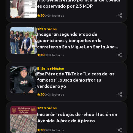
es observado por 2.5 MDP
50
0.0K lecturas
385 Grados
Inauguran segunda etapa de
guarniciones y banquetas en la
carretera a San Miguel, en Santa Ana
Nopalucan
50
0.0K lecturas
El Sol de México
Ese Pérez de TikTok a “La casa de los
famosos”, busca demostrar su
verdadero yo
50
0.0K lecturas
385 Grados
Iniciarán trabajos de rehabilitación en
Avenida Juárez de Apizaco
50
0.0K lecturas