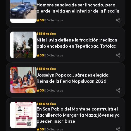
Hombre se salva de ser linchado, pero
pierde la vida en el interior de la Fiscalía
50
0.0K lecturas
385 Grados
Ni la lluvia detiene la tradición: realizan
palo encebado en Tepeticpac, Totolac
50
0.0K lecturas
385 Grados
Josselyn Popoca Juárez es elegida
Reina de la Feria Nopalucan 2026
50
0.0K lecturas
385 Grados
En San Pablo del Monte se construirá el
Bachillerato Margarita Maza; jóvenes ya
pueden inscribirse
50
0.0K lecturas