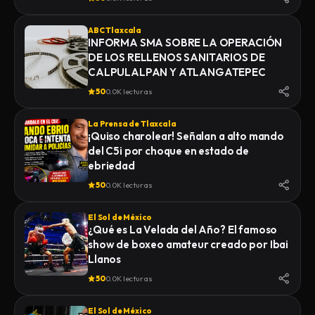
ABC Tlaxcala
INFORMA SMA SOBRE LA OPERACIÓN
DE LOS RELLENOS SANITARIOS DE
CALPULALPAN Y ATLANGATEPEC
50
0.0K lecturas
La Prensa de Tlaxcala
¡Quiso charolear! Señalan a alto mando
del C5i por choque en estado de
ebriedad
50
0.0K lecturas
El Sol de México
¿Qué es La Velada del Año? El famoso
show de boxeo amateur creado por Ibai
Llanos
50
0.0K lecturas
El Sol de México