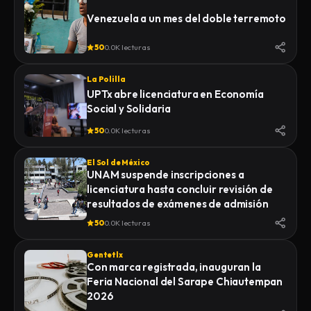
Venezuela a un mes del doble terremoto
50
0.0K lecturas
La Polilla
UPTx abre licenciatura en Economía
Social y Solidaria
50
0.0K lecturas
El Sol de México
UNAM suspende inscripciones a
licenciatura hasta concluir revisión de
resultados de exámenes de admisión
50
0.0K lecturas
Gentetlx
Con marca registrada, inauguran la
Feria Nacional del Sarape Chiautempan
2026