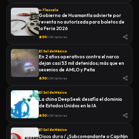
e-Tlaxcala
Gobierno de Huamantla advierte por
reventa no autorizada para boletos de
la Feria 2026
50
0.0K lecturas
El Sol de México
En 2 años operativos contra el narco
dejan casi 53 mil detenidos; más que en
sexenios de AMLO y Peña
50
0.0K lecturas
El Sol de México
La china DeepSeek desafía el dominio
de Estados Unidos en la IA
50
0.0K lecturas
El Sol de México
Disco duro / ¿Subcomandante o Capitán