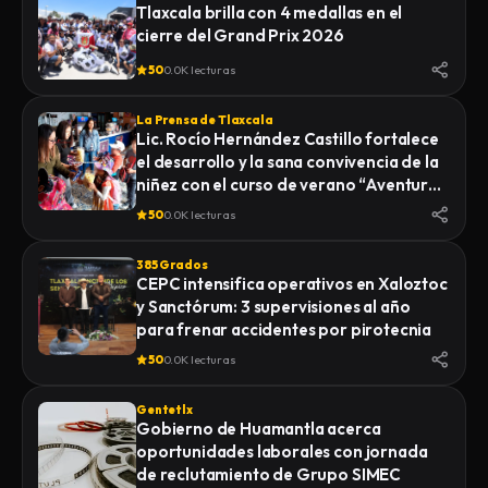
Tlaxcala brilla con 4 medallas en el
cierre del Grand Prix 2026
50
0.0K lecturas
La Prensa de Tlaxcala
Lic. Rocío Hernández Castillo fortalece
el desarrollo y la sana convivencia de la
niñez con el curso de verano “Aventuras
Diferentes”.
50
0.0K lecturas
385 Grados
CEPC intensifica operativos en Xaloztoc
y Sanctórum: 3 supervisiones al año
para frenar accidentes por pirotecnia
50
0.0K lecturas
Gentetlx
Gobierno de Huamantla acerca
oportunidades laborales con jornada
de reclutamiento de Grupo SIMEC