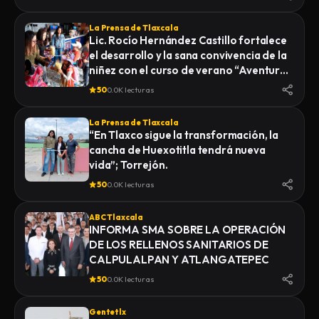
La Prensa de Tlaxcala
Lic. Rocío Hernández Castillo fortalece
el desarrollo y la sana convivencia de la
niñez con el curso de verano “Aventuras
Diferentes”.
50
0.0K lecturas
La Prensa de Tlaxcala
“En Tlaxco sigue la transformación, la
cancha de Huexotitla tendrá nueva
vida”; Torrejón.
50
0.0K lecturas
ABC Tlaxcala
INFORMA SMA SOBRE LA OPERACIÓN
DE LOS RELLENOS SANITARIOS DE
CALPULALPAN Y ATLANGATEPEC
50
0.0K lecturas
Gentetlx