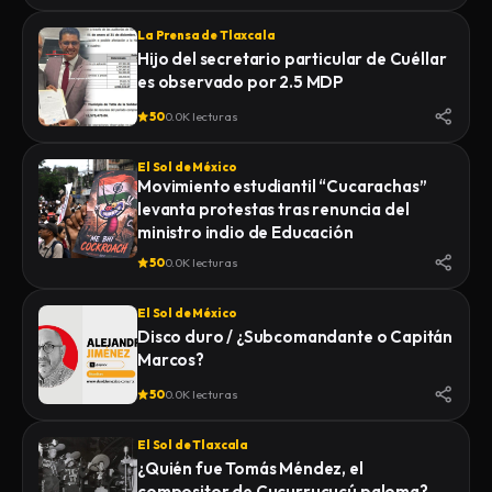
La Prensa de Tlaxcala
Hijo del secretario particular de Cuéllar
es observado por 2.5 MDP
50
0.0K lecturas
El Sol de México
Movimiento estudiantil “Cucarachas”
levanta protestas tras renuncia del
ministro indio de Educación
50
0.0K lecturas
El Sol de México
Disco duro / ¿Subcomandante o Capitán
Marcos?
50
0.0K lecturas
El Sol de Tlaxcala
¿Quién fue Tomás Méndez, el
compositor de Cucurrucucú paloma?