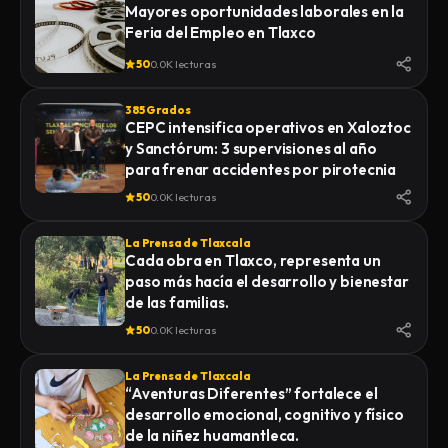
Mayores oportunidades laborales en la
Feria del Empleo en Tlaxco
50
0.0K lecturas
385 Grados
CEPC intensifica operativos en Xaloztoc
y Sanctórum: 3 supervisiones al año
para frenar accidentes por pirotecnia
50
0.0K lecturas
La Prensa de Tlaxcala
Cada obra en Tlaxco, representa un
paso más hacía el desarrollo y bienestar
de las familias.
50
0.0K lecturas
La Prensa de Tlaxcala
“Aventuras Diferentes” fortalece el
desarrollo emocional, cognitivo y físico
de la niñez huamantleca.