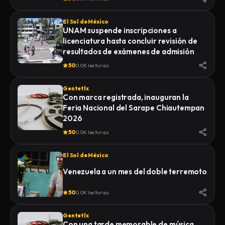
El Sol de México
UNAM suspende inscripciones a
licenciatura hasta concluir revisión de
resultados de exámenes de admisión
50
0.0K lecturas
Gentetlx
Con marca registrada, inauguran la
Feria Nacional del Sarape Chiautempan
2026
50
0.0K lecturas
El Sol de México
Venezuela a un mes del doble terremoto
50
0.0K lecturas
Gentetlx
Con una tarde memorable de música,