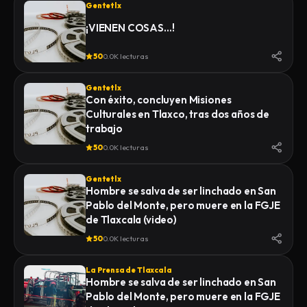
Gentetlx
¡VIENEN COSAS…!
50
0.0K lecturas
Gentetlx
Con éxito, concluyen Misiones
Culturales en Tlaxco, tras dos años de
trabajo
50
0.0K lecturas
Gentetlx
Hombre se salva de ser linchado en San
Pablo del Monte, pero muere en la FGJE
de Tlaxcala (video)
50
0.0K lecturas
La Prensa de Tlaxcala
Hombre se salva de ser linchado en San
Pablo del Monte, pero muere en la FGJE