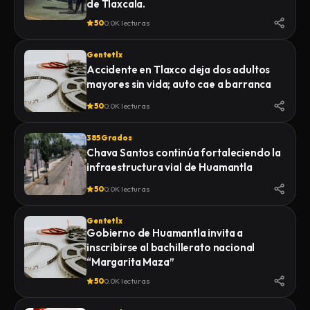
de Tlaxcala.
50
0.0K lecturas
Gentetlx
Accidente en Tlaxco deja dos adultos
mayores sin vida; auto cae a barranca
50
0.0K lecturas
385 Grados
Chava Santos continúa fortaleciendo la
infraestructura vial de Huamantla
50
0.0K lecturas
Gentetlx
Gobierno de Huamantla invita a
inscribirse al bachillerato nacional
“Margarita Maza”
50
0.0K lecturas