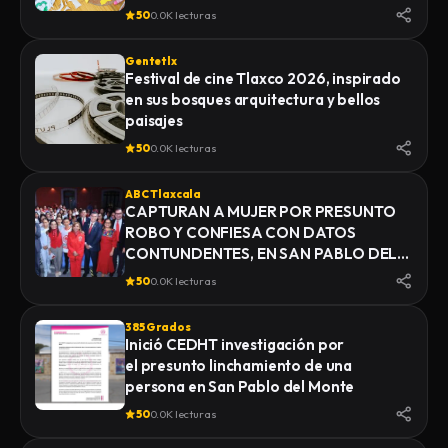
50
0.0K lecturas
Gentetlx
Festival de cine Tlaxco 2026, inspirado
en sus bosques arquitectura y bellos
paisajes
50
0.0K lecturas
ABC Tlaxcala
CAPTURAN A MUJER POR PRESUNTO
ROBO Y CONFIESA CON DATOS
CONTUNDENTES, EN SAN PABLO DEL
MONTE
50
0.0K lecturas
385 Grados
Inició CEDHT investigación por
el presunto linchamiento de una
persona en San Pablo del Monte
50
0.0K lecturas