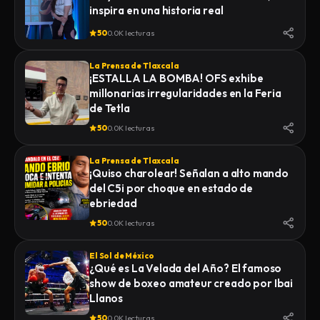
inspira en una historia real
50
0.0K lecturas
La Prensa de Tlaxcala
¡ESTALLA LA BOMBA! OFS exhibe
millonarias irregularidades en la Feria
de Tetla
50
0.0K lecturas
La Prensa de Tlaxcala
¡Quiso charolear! Señalan a alto mando
del C5i por choque en estado de
ebriedad
50
0.0K lecturas
El Sol de México
¿Qué es La Velada del Año? El famoso
show de boxeo amateur creado por Ibai
Llanos
50
0.0K lecturas