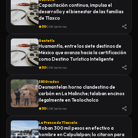
Capacitación continua, impulsa el
desarrollo y el bienestar de las familias
de Tlaxco
50
0.0K lecturas
Gentetlx
Huamantla, entre los siete destinos de
México que avanza hacia la certificación
como Destino Turístico Inteligente
50
0.0K lecturas
385 Grados
Desmantelan horno clandestino de
carbón en La Malinche; talaban encinos
ilegalmente en Teolocholco
50
0.0K lecturas
La Prensa de Tlaxcala
Roban 300 mil pesos en efectivo a
hombre en Calpulalpan; lo citaron para