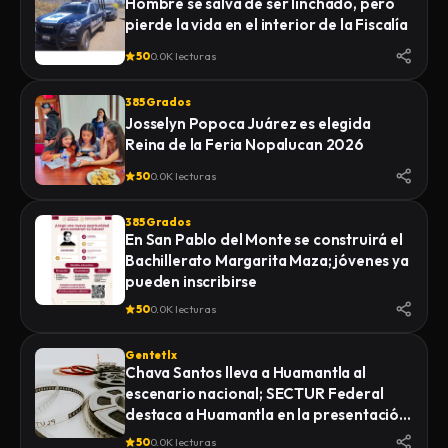
Hombre se salva de ser linchado, pero
pierde la vida en el interior de la Fiscalía
50
0.0K lecturas
385 Grados
Josselyn Popoca Juárez es elegida
Reina de la Feria Nopalucan 2026
50
0.0K lecturas
385 Grados
En San Pablo del Monte se construirá el
Bachillerato Margarita Maza; jóvenes ya
pueden inscribirse
50
0.0K lecturas
Gentetlx
Chava Santos lleva a Huamantla al
escenario nacional; SECTUR Federal
destaca a Huamantla en la presentación
de su feria 2026
50
0.0K lecturas