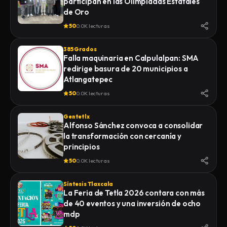
participan en las Olimpiadas Estatales
de Oro
50
0.0K lecturas
385 Grados
Falla maquinaria en Calpulalpan: SMA
redirige basura de 20 municipios a
Atlangatepec
50
0.0K lecturas
Gentetlx
Alfonso Sánchez convoca a consolidar
la transformación con cercanía y
principios
50
0.0K lecturas
Síntesis Tlaxcala
La Feria de Tetla 2026 contara con más
de 40 eventos y una inversión de ocho
mdp