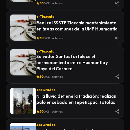
de la Feria 2026
50
0.0K lecturas
e-Tlaxcala
Realiza ISSSTE Tlaxcala mantenimiento
en áreas comunes de la UMF Huamantla
50
0.0K lecturas
e-Tlaxcala
Salvador Santos fortalece el
hermanamiento entre Huamantla y
Playa del Carmen
50
0.0K lecturas
385 Grados
Ni la lluvia detiene la tradición: realizan
palo encebado en Tepeticpac, Totolac
50
0.0K lecturas
385 Grados