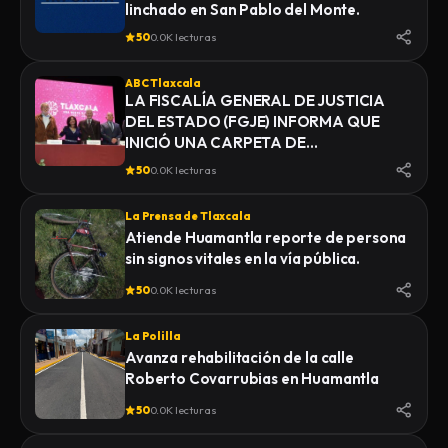
linchado en San Pablo del Monte.
50
0.0K lecturas
ABC Tlaxcala
LA FISCALÍA GENERAL DE JUSTICIA
DEL ESTADO (FGJE) INFORMA QUE
INICIÓ UNA CARPETA DE
INVESTIGACIÓN POR EL DELITO DE
50
0.0K lecturas
HOMICIDIO, DERIVADO DEL
FALLECIMIENTO DE UN HOMBRE
La Prensa de Tlaxcala
MIENTRAS ERA TRASLADADO POR
Atiende Huamantla reporte de persona
ELEMENTOS DE LA POLICÍA MUNICIPAL
sin signos vitales en la vía pública.
DE SAN PABLO DEL MONTE AL
INSTITUTO DE CIENCIAS FORENSES
50
0.0K lecturas
(INCIFO), DONDE SE REALIZARÍAN EL
CERTIFICADO MÉDICO
La Polilla
CORRESPONDIENTE
Avanza rehabilitación de la calle
Roberto Covarrubias en Huamantla
50
0.0K lecturas