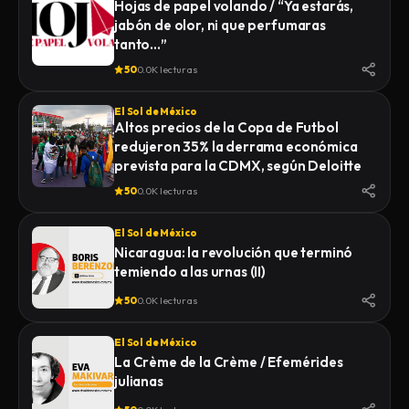
Hojas de papel volando / “Ya estarás,
jabón de olor, ni que perfumaras
tanto…”
50
0.0K lecturas
El Sol de México
Altos precios de la Copa de Futbol
redujeron 35% la derrama económica
prevista para la CDMX, según Deloitte
50
0.0K lecturas
El Sol de México
Nicaragua: la revolución que terminó
temiendo a las urnas (II)
50
0.0K lecturas
El Sol de México
La Crème de la Crème / Efemérides
julianas