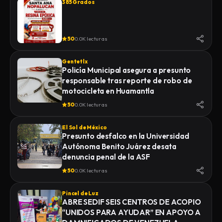
385 Grados
50
0.0K lecturas
Gentetlx
Policía Municipal asegura a presunto
responsable tras reporte de robo de
motocicleta en Huamantla
50
0.0K lecturas
El Sol de México
Presunto desfalco en la Universidad
Autónoma Benito Juárez desata
denuncia penal de la ASF
50
0.0K lecturas
Pincel de Luz
ABRE SEDIF SEIS CENTROS DE ACOPIO
“UNIDOS PARA AYUDAR” EN APOYO A