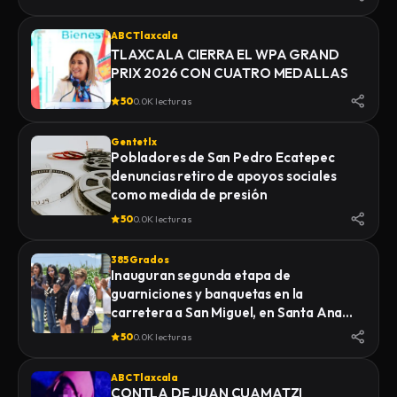
ABC Tlaxcala
TLAXCALA CIERRA EL WPA GRAND
PRIX 2026 CON CUATRO MEDALLAS
50
0.0K lecturas
Gentetlx
Pobladores de San Pedro Ecatepec
denuncias retiro de apoyos sociales
como medida de presión
50
0.0K lecturas
385 Grados
Inauguran segunda etapa de
guarniciones y banquetas en la
carretera a San Miguel, en Santa Ana
Nopalucan
50
0.0K lecturas
ABC Tlaxcala
CONTLA DE JUAN CUAMATZI