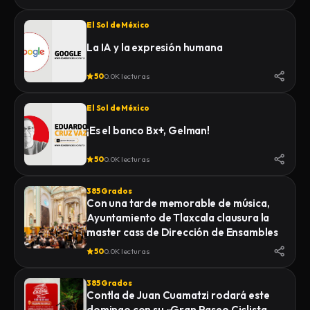
El Sol de México
La IA y la expresión humana
50
0.0K lecturas
El Sol de México
¡Es el banco Bx+, Gelman!
50
0.0K lecturas
385 Grados
Con una tarde memorable de música,
Ayuntamiento de Tlaxcala clausura la
master cass de Dirección de Ensambles
50
0.0K lecturas
385 Grados
Contla de Juan Cuamatzi rodará este
domingo con su «Gran Paseo Ciclista