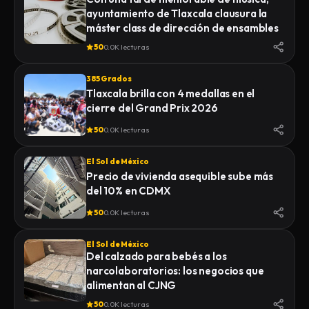
ayuntamiento de Tlaxcala clausura la
máster class de dirección de ensambles
50
0.0K lecturas
385 Grados
Tlaxcala brilla con 4 medallas en el
cierre del Grand Prix 2026
50
0.0K lecturas
El Sol de México
Precio de vivienda asequible sube más
del 10% en CDMX
50
0.0K lecturas
El Sol de México
Del calzado para bebés a los
narcolaboratorios: los negocios que
alimentan al CJNG
50
0.0K lecturas