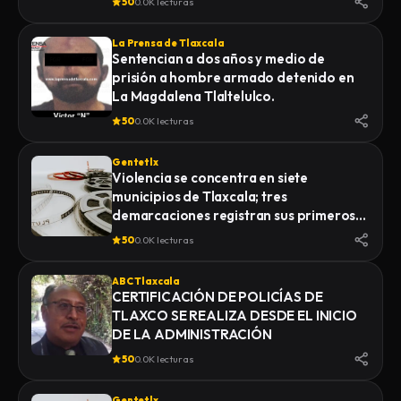
50
0.0K lecturas
La Prensa de Tlaxcala
Sentencian a dos años y medio de
prisión a hombre armado detenido en
La Magdalena Tlaltelulco.
50
0.0K lecturas
Gentetlx
Violencia se concentra en siete
municipios de Tlaxcala; tres
demarcaciones registran sus primeros
homicidios de 2026
50
0.0K lecturas
ABC Tlaxcala
CERTIFICACIÓN DE POLICÍAS DE
TLAXCO SE REALIZA DESDE EL INICIO
DE LA ADMINISTRACIÓN
50
0.0K lecturas
Gentetlx