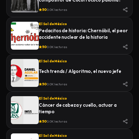
50
0.0K lecturas
El Sol de México
Pedacitos de historia: Chernóbil, el peor
accidente nuclear de la historia
50
0.0K lecturas
El Sol de México
Tech trends / Algoritmo, el nuevo jefe
50
0.0K lecturas
El Sol de México
Cáncer de cabeza y cuello, actuar a
tiempo
50
0.0K lecturas
El Sol de México