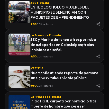
ABC Tlaxcala
EN TEOLOCHOLCO MUJERES DEL
MUNICIPIO SE BENEFICIAN CON
PAQUETES DE EMPRENDIMIENTO
50
0.0K lecturas
La Prensa de Tlaxcala
SSC y Marina detienen a tres por robo
de autopartes en Calpulalpan; traían
inhibidor de señal.
50
0.0K lecturas
Gentetlx
Huamantla atiende reporte de persona
sin signos vitales en la vía pública
50
0.0K lecturas
La Prensa de Tlaxcala
Inicia FGJE carpeta por homicidio tras
muerte de hombre que iba a ser