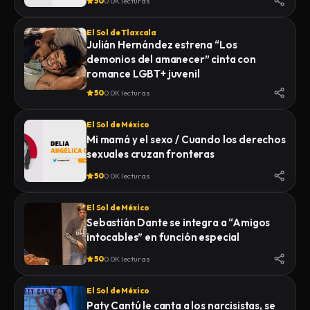
50
0.0K lecturas
El Sol de Tlaxcala
Julián Hernández estrena “Los
demonios del amanecer” cinta con
romance LGBT+ juvenil
50
0.0K lecturas
El Sol de México
Mi mamá y el sexo / Cuando los derechos
sexuales cruzan fronteras
50
0.0K lecturas
El Sol de México
Sebastián Dante se integra a “Amigos
intocables” en función especial
50
0.0K lecturas
El Sol de México
Paty Cantú le canta a los narcisistas, se