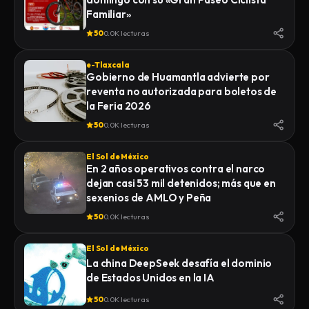
Familiar»
50
0.0K lecturas
e-Tlaxcala
Gobierno de Huamantla advierte por
reventa no autorizada para boletos de
la Feria 2026
50
0.0K lecturas
El Sol de México
En 2 años operativos contra el narco
dejan casi 53 mil detenidos; más que en
sexenios de AMLO y Peña
50
0.0K lecturas
El Sol de México
La china DeepSeek desafía el dominio
de Estados Unidos en la IA
50
0.0K lecturas