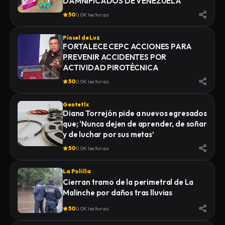
DAMNIFICADOS DE VENEZUELA
50
0.0K lecturas
Pincel de Luz
FORTALECE CEPC ACCIONES PARA
PREVENIR ACCIDENTES POR
ACTIVIDAD PIROTÉCNICA
50
0.0K lecturas
Gentetlx
Diana Torrejón pide a nuevos egresados
que; ‘Nunca dejen de aprender, de soñar
y de luchar por sus metas’
50
0.0K lecturas
La Polilla
Cierran tramo de la perimetral de La
Malinche por daños tras lluvias
50
0.0K lecturas