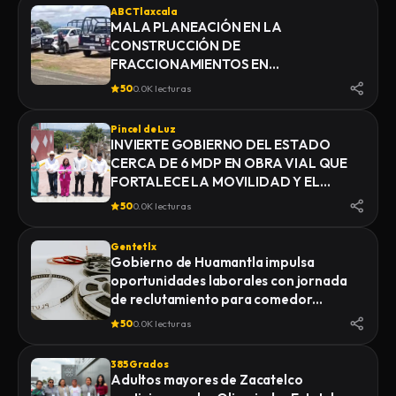
ABC Tlaxcala
MALA PLANEACIÓN EN LA
CONSTRUCCIÓN DE
FRACCIONAMIENTOS EN
YAUHQUEMEHCAN GENERA QUE
50
0.0K lecturas
COLAPSEN DRENAJES
Pincel de Luz
INVIERTE GOBIERNO DEL ESTADO
CERCA DE 6 MDP EN OBRA VIAL QUE
FORTALECE LA MOVILIDAD Y EL
DESARROLLO DE YAUHQUEMEHCAN
50
0.0K lecturas
Gentetlx
Gobierno de Huamantla impulsa
oportunidades laborales con jornada
de reclutamiento para comedor
industrial
50
0.0K lecturas
385 Grados
Adultos mayores de Zacatelco