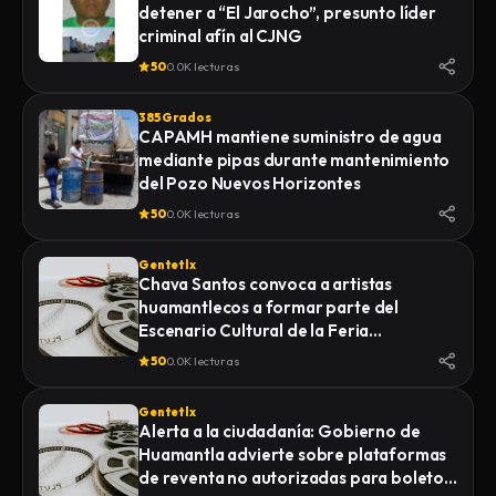
detener a “El Jarocho”, presunto líder
LA FISCALÍA GENERAL DE JUSTICIA DEL
criminal afín al CJNG
ESTADO (FGJE) INICIÓ UNA CARPETA DE
INVESTIGACIÓN POR EL DELITO DE
50
0.0K lecturas
HOMICIDIO CALIFICADO EN CONTRA DE
QUIEN O QUIENES RESULTEN
385 Grados
RESPONSABLES
CAPAMH mantiene suministro de agua
mediante pipas durante mantenimiento
del Pozo Nuevos Horizontes
50
0.0K lecturas
Gentetlx
Chava Santos convoca a artistas
huamantlecos a formar parte del
Escenario Cultural de la Feria
Internacional del Arte Efímero y la Dalia
50
0.0K lecturas
2026
Gentetlx
Alerta a la ciudadanía: Gobierno de
Huamantla advierte sobre plataformas
de reventa no autorizadas para boletos