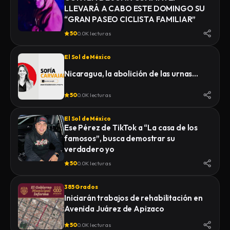
LLEVARÁ A CABO ESTE DOMINGO SU
“GRAN PASEO CICLISTA FAMILIAR”
50
0.0K lecturas
El Sol de México
Nicaragua, la abolición de las urnas…
50
0.0K lecturas
El Sol de México
Ese Pérez de TikTok a “La casa de los
famosos”, busca demostrar su
verdadero yo
50
0.0K lecturas
385 Grados
Iniciarán trabajos de rehabilitación en
Avenida Juárez de Apizaco
50
0.0K lecturas