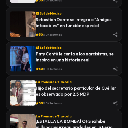
50
0.0K lecturas
El Sol de México
Sebastián Dante se integra a “Amigos
intocables” en función especial
50
0.0K lecturas
El Sol de México
Paty Cantú le canta a los narcisistas, se
inspira en una historia real
50
0.0K lecturas
La Prensa de Tlaxcala
Hijo del secretario particular de Cuéllar
es observado por 2.5 MDP
50
0.0K lecturas
La Prensa de Tlaxcala
¡ESTALLA LA BOMBA! OFS exhibe
millonarias irregularidades en la Feria