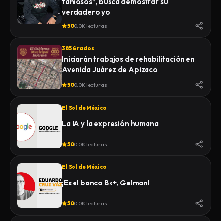
famosos”, busca demostrar su
verdadero yo
50
0.0K lecturas
385 Grados
Iniciarán trabajos de rehabilitación en
Avenida Juárez de Apizaco
50
0.0K lecturas
El Sol de México
La IA y la expresión humana
50
0.0K lecturas
El Sol de México
¡Es el banco Bx+, Gelman!
50
0.0K lecturas