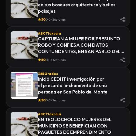
en sus bosques arquitectura y bellos
paisajes
50
0.0K lecturas
ABC Tlaxcala
CAPTURAN A MUJER POR PRESUNTO
ROBO Y CONFIESA CON DATOS
CONTUNDENTES, EN SAN PABLO DEL
MONTE
50
0.0K lecturas
385 Grados
Inició CEDHT investigación por
el presunto linchamiento de una
persona en San Pablo del Monte
50
0.0K lecturas
ABC Tlaxcala
EN TEOLOCHOLCO MUJERES DEL
MUNICIPIO SE BENEFICIAN CON
PAQUETES DE EMPRENDIMIENTO