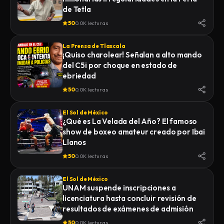
de Tetla
50
0.0K lecturas
La Prensa de Tlaxcala
¡Quiso charolear! Señalan a alto mando
del C5i por choque en estado de
ebriedad
50
0.0K lecturas
El Sol de México
¿Qué es La Velada del Año? El famoso
show de boxeo amateur creado por Ibai
Llanos
50
0.0K lecturas
El Sol de México
UNAM suspende inscripciones a
licenciatura hasta concluir revisión de
resultados de exámenes de admisión
50
0.0K lecturas