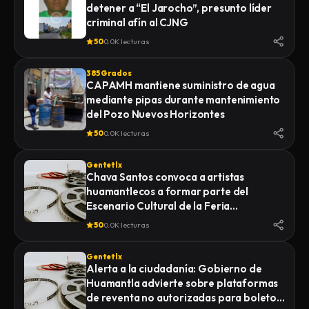
detener a “El Jarocho”, presunto líder
LA FISCALÍA GENERAL DE JUSTICIA DEL
criminal afín al CJNG
ESTADO (FGJE) INICIÓ UNA CARPETA DE
INVESTIGACIÓN POR EL DELITO DE
50
0.0K lecturas
HOMICIDIO CALIFICADO EN CONTRA DE
QUIEN O QUIENES RESULTEN
385 Grados
RESPONSABLES
CAPAMH mantiene suministro de agua
mediante pipas durante mantenimiento
del Pozo Nuevos Horizontes
50
0.0K lecturas
Gentetlx
Chava Santos convoca a artistas
huamantlecos a formar parte del
Escenario Cultural de la Feria
Internacional del Arte Efímero y la Dalia
50
0.0K lecturas
2026
Gentetlx
Alerta a la ciudadanía: Gobierno de
Huamantla advierte sobre plataformas
de reventa no autorizadas para boletos