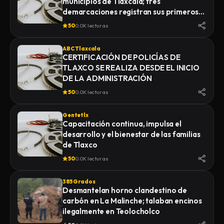
municipios de Tlaxcala; tres
demarcaciones registran sus primeros
homicidios de 2026
50
0.0K lecturas
ABC Tlaxcala
CERTIFICACIÓN DE POLICÍAS DE
TLAXCO SE REALIZA DESDE EL INICIO
DE LA ADMINISTRACIÓN
50
0.0K lecturas
Gentetlx
Capacitación continua, impulsa el
desarrollo y el bienestar de las familias
de Tlaxco
50
0.0K lecturas
385 Grados
Desmantelan horno clandestino de
carbón en La Malinche; talaban encinos
ilegalmente en Teolocholco