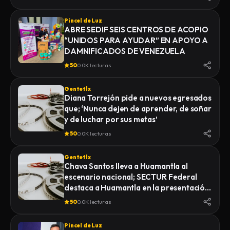
Pincel de Luz
ABRE SEDIF SEIS CENTROS DE ACOPIO
“UNIDOS PARA AYUDAR” EN APOYO A
DAMNIFICADOS DE VENEZUELA
50
0.0K lecturas
Gentetlx
Diana Torrejón pide a nuevos egresados
que; ‘Nunca dejen de aprender, de soñar
y de luchar por sus metas’
50
0.0K lecturas
Gentetlx
Chava Santos lleva a Huamantla al
escenario nacional; SECTUR Federal
destaca a Huamantla en la presentación
de su feria 2026
50
0.0K lecturas
Pincel de Luz