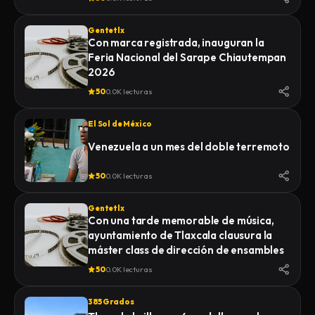
Gentetlx
Con marca registrada, inauguran la
Feria Nacional del Sarape Chiautempan
2026
50
0.0K lecturas
El Sol de México
Venezuela a un mes del doble terremoto
50
0.0K lecturas
Gentetlx
Con una tarde memorable de música,
ayuntamiento de Tlaxcala clausura la
máster class de dirección de ensambles
50
0.0K lecturas
385 Grados