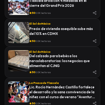
Tlaxcala brilla con 4 medallas en el
cierre del Grand Prix 2026
50
0.0K lecturas
El Sol de México
Precio de vivienda asequible sube más
del 10% en CDMX
50
0.0K lecturas
El Sol de México
Del calzado para bebés a los
narcolaboratorios: los negocios que
alimentan al CJNG
50
0.0K lecturas
La Prensa de Tlaxcala
Lic. Rocío Hernández Castillo fortalece
el desarrollo y la sana convivencia de la
niñez con el curso de verano “Aventuras
Diferentes”.
50
0.0K lecturas