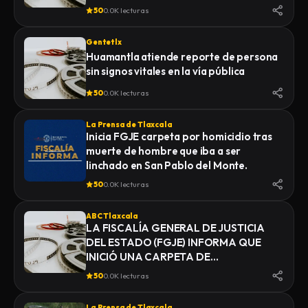
50
0.0K lecturas
Gentetlx
Huamantla atiende reporte de persona
sin signos vitales en la vía pública
50
0.0K lecturas
La Prensa de Tlaxcala
Inicia FGJE carpeta por homicidio tras
muerte de hombre que iba a ser
linchado en San Pablo del Monte.
50
0.0K lecturas
ABC Tlaxcala
LA FISCALÍA GENERAL DE JUSTICIA
DEL ESTADO (FGJE) INFORMA QUE
INICIÓ UNA CARPETA DE
INVESTIGACIÓN POR EL DELITO DE
50
0.0K lecturas
HOMICIDIO, DERIVADO DEL
FALLECIMIENTO DE UN HOMBRE
La Prensa de Tlaxcala