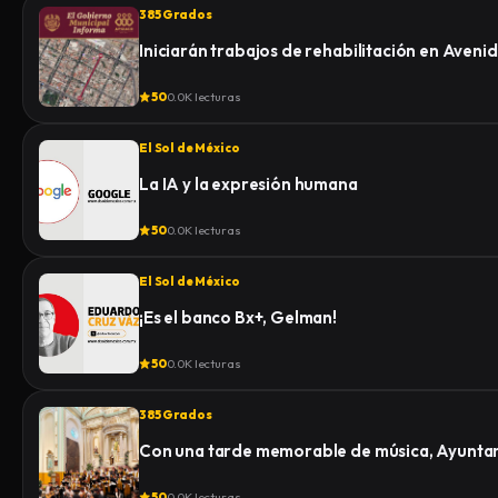
385 Grados
Iniciarán trabajos de rehabilitación en Aven
50
0.0K lecturas
El Sol de México
La IA y la expresión humana
50
0.0K lecturas
El Sol de México
¡Es el banco Bx+, Gelman!
50
0.0K lecturas
385 Grados
Con una tarde memorable de música, Ayuntami
50
0.0K lecturas