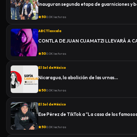
Inauguran segunda etapa de guarniciones y b
50
0.0K lecturas
ABC Tlaxcala
CONTLA DE JUAN CUAMATZI LLEVARÁ A CA
50
0.0K lecturas
El Sol de México
Nicaragua, la abolición de las urnas…
50
0.0K lecturas
El Sol de México
Ese Pérez de TikTok a “La casa de los famoso
50
0.0K lecturas