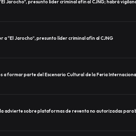
l Jarocho”, presunto líder criminal afín al CJNG; habrá vigila
a “El Jarocho”, presunto líder criminal afín al CJNG
a formar parte del Escenario Cultural de la Feria Internacional
a advierte sobre plataformas de reventa no autorizadas para b