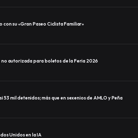
 con su «Gran Paseo Ciclista Familiar»
no autorizada para boletos de la Feria 2026
asi 53 mil detenidos; más que en sexenios de AMLO y Peña
dos Unidos en la IA