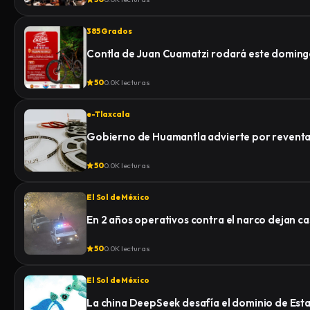
385 Grados
Contla de Juan Cuamatzi rodará este domingo
50
0.0K lecturas
e-Tlaxcala
Gobierno de Huamantla advierte por reventa 
50
0.0K lecturas
El Sol de México
En 2 años operativos contra el narco dejan c
50
0.0K lecturas
El Sol de México
La china DeepSeek desafía el dominio de Esta