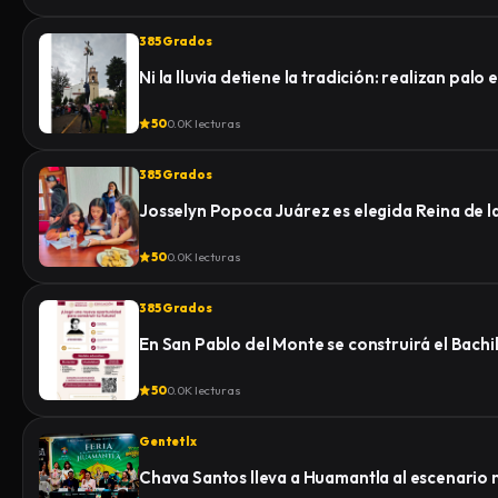
385 Grados
Ni la lluvia detiene la tradición: realizan pa
50
0.0K lecturas
385 Grados
Josselyn Popoca Juárez es elegida Reina de 
50
0.0K lecturas
385 Grados
En San Pablo del Monte se construirá el Bachi
50
0.0K lecturas
Gentetlx
Chava Santos lleva a Huamantla al escenario 