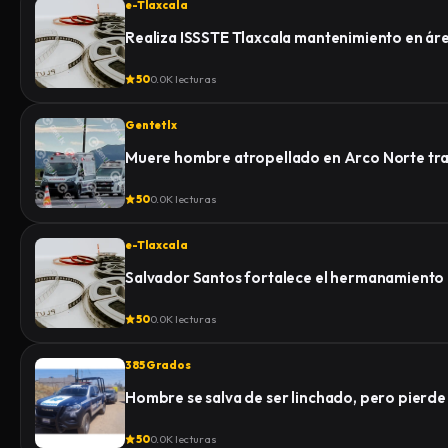
e-Tlaxcala
Realiza ISSSTE Tlaxcala mantenimiento en á
50
0.0K lecturas
Gentetlx
Muere hombre atropellado en Arco Norte tras 
50
0.0K lecturas
e-Tlaxcala
Salvador Santos fortalece el hermanamiento
50
0.0K lecturas
385 Grados
Hombre se salva de ser linchado, pero pierde la
50
0.0K lecturas