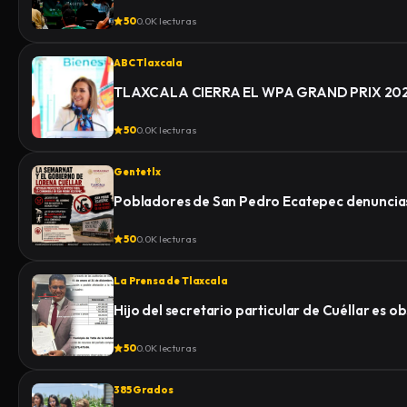
50
0.0K lecturas
ABC Tlaxcala
TLAXCALA CIERRA EL WPA GRAND PRIX 2
50
0.0K lecturas
Gentetlx
Pobladores de San Pedro Ecatepec denuncias
50
0.0K lecturas
La Prensa de Tlaxcala
Hijo del secretario particular de Cuéllar es 
50
0.0K lecturas
385 Grados