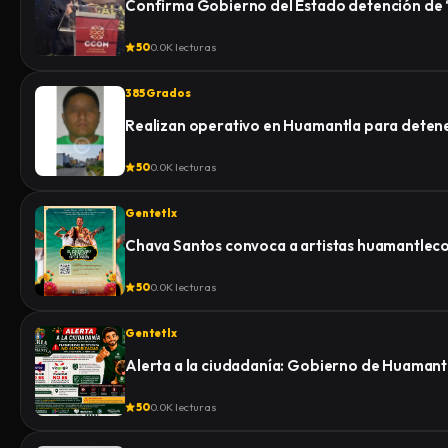
Confirma Gobierno del Estado detención de “E
50
0.0K lecturas
385 Grados
Realizan operativo en Huamantla para detener 
50
0.0K lecturas
Gentetlx
Chava Santos convoca a artistas huamantlecos 
50
0.0K lecturas
Gentetlx
Alerta a la ciudadanía: Gobierno de Huamantl
50
0.0K lecturas