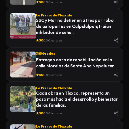
50
0.0K lecturas
La Prensa de Tlaxcala
SSC y Marina detienen a tres por robo
de autopartes en Calpulalpan; traían
inhibidor de señal.
50
0.0K lecturas
385 Grados
Entregan obra de rehabilitación en la
calle Morelos de Santa Ana Nopalucan
50
0.0K lecturas
La Prensa de Tlaxcala
Cada obra en Tlaxco, representa un
paso más hacía el desarrollo y bienestar
de las familias.
50
0.0K lecturas
La Prensa de Tlaxcala