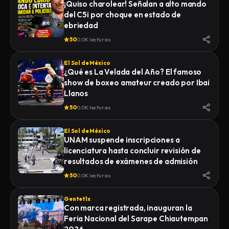
¡Quiso charolear! Señalan a alto mando
del C5i por choque en estado de
ebriedad
50
0.0K lecturas
El Sol de México
¿Qué es La Velada del Año? El famoso
show de boxeo amateur creado por Ibai
Llanos
50
0.0K lecturas
El Sol de México
UNAM suspende inscripciones a
licenciatura hasta concluir revisión de
resultados de exámenes de admisión
50
0.0K lecturas
Gentetlx
Con marca registrada, inauguran la
Feria Nacional del Sarape Chiautempan