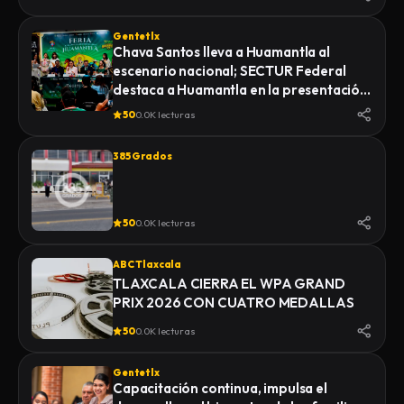
Gentetlx
Chava Santos lleva a Huamantla al
escenario nacional; SECTUR Federal
destaca a Huamantla en la presentación
de su feria 2026
50
0.0K lecturas
385 Grados
50
0.0K lecturas
ABC Tlaxcala
TLAXCALA CIERRA EL WPA GRAND
PRIX 2026 CON CUATRO MEDALLAS
50
0.0K lecturas
Gentetlx
Capacitación continua, impulsa el