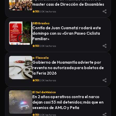
master cass de Dirección de Ensambles
50
0.0K lecturas
385 Grados
Contla de Juan Cuamatzi rodará este
domingo con su «Gran Paseo Ciclista
Familiar»
50
0.0K lecturas
e-Tlaxcala
Gobierno de Huamantla advierte por
reventa no autorizada para boletos de
la Feria 2026
50
0.0K lecturas
El Sol de México
En 2 años operativos contra el narco
dejan casi 53 mil detenidos; más que en
sexenios de AMLO y Peña
50
0.0K lecturas