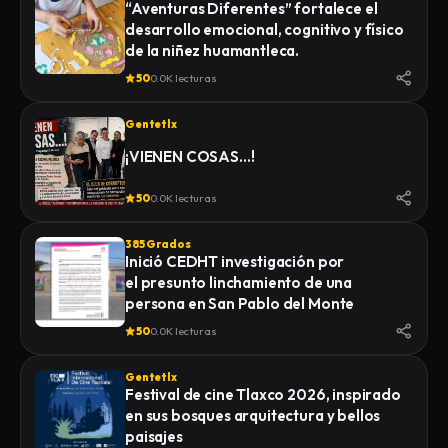
“Aventuras Diferentes” fortalece el
desarrollo emocional, cognitivo y físico
de la niñez huamantleca.
50
0.0K lecturas
Gentetlx
¡VIENEN COSAS…!
50
0.0K lecturas
385 Grados
Inició CEDHT investigación por
el presunto linchamiento de una
persona en San Pablo del Monte
50
0.0K lecturas
Gentetlx
Festival de cine Tlaxco 2026, inspirado
en sus bosques arquitectura y bellos
paisajes