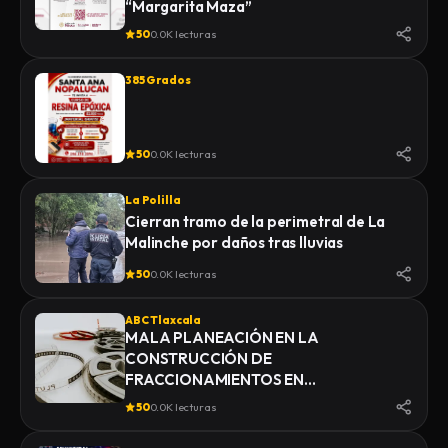
“Margarita Maza”
50
0.0K lecturas
385 Grados
50
0.0K lecturas
La Polilla
Cierran tramo de la perimetral de La
Malinche por daños tras lluvias
50
0.0K lecturas
ABC Tlaxcala
MALA PLANEACIÓN EN LA
CONSTRUCCIÓN DE
FRACCIONAMIENTOS EN
YAUHQUEMEHCAN GENERA QUE
50
0.0K lecturas
COLAPSEN DRENAJES