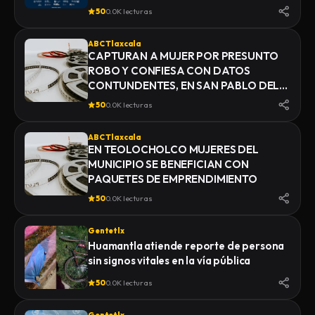
50
0.0K lecturas
ABC Tlaxcala
CAPTURAN A MUJER POR PRESUNTO
ROBO Y CONFIESA CON DATOS
CONTUNDENTES, EN SAN PABLO DEL
MONTE
50
0.0K lecturas
ABC Tlaxcala
EN TEOLOCHOLCO MUJERES DEL
MUNICIPIO SE BENEFICIAN CON
PAQUETES DE EMPRENDIMIENTO
50
0.0K lecturas
Gentetlx
Huamantla atiende reporte de persona
sin signos vitales en la vía pública
50
0.0K lecturas