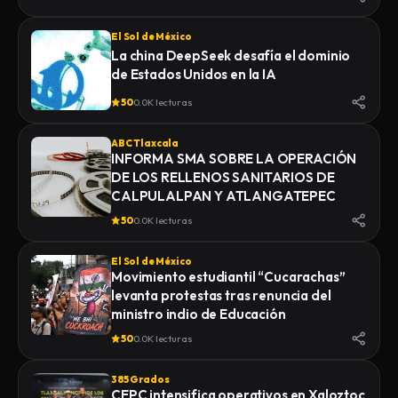
El Sol de México
La china DeepSeek desafía el dominio
de Estados Unidos en la IA
50
0.0K lecturas
ABC Tlaxcala
INFORMA SMA SOBRE LA OPERACIÓN
DE LOS RELLENOS SANITARIOS DE
CALPULALPAN Y ATLANGATEPEC
50
0.0K lecturas
El Sol de México
Movimiento estudiantil “Cucarachas”
levanta protestas tras renuncia del
ministro indio de Educación
50
0.0K lecturas
385 Grados
CEPC intensifica operativos en Xaloztoc