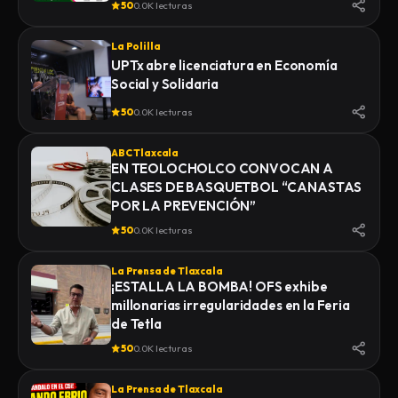
50
0.0K lecturas
La Polilla
UPTx abre licenciatura en Economía
Social y Solidaria
50
0.0K lecturas
ABC Tlaxcala
EN TEOLOCHOLCO CONVOCAN A
CLASES DE BASQUETBOL “CANASTAS
POR LA PREVENCIÓN”
50
0.0K lecturas
La Prensa de Tlaxcala
¡ESTALLA LA BOMBA! OFS exhibe
millonarias irregularidades en la Feria
de Tetla
50
0.0K lecturas
La Prensa de Tlaxcala