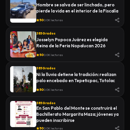
Hombre se salva de ser linchado, pero
pierde la vida en el interior de la Fiscalía
50
0.0K lecturas
385 Grados
Josselyn Popoca Juárez es elegida
Reina de la Feria Nopalucan 2026
50
0.0K lecturas
385 Grados
Ni la lluvia detiene la tradición: realizan
palo encebado en Tepeticpac, Totolac
50
0.0K lecturas
385 Grados
En San Pablo del Monte se construirá el
Bachillerato Margarita Maza; jóvenes ya
pueden inscribirse
50
0.0K lecturas