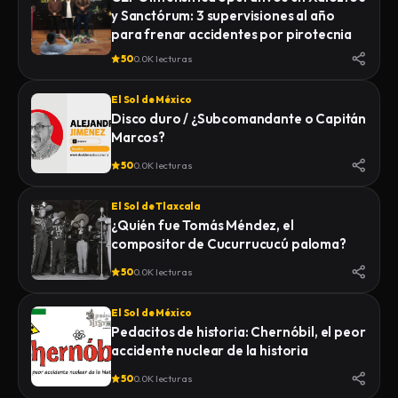
y Sanctórum: 3 supervisiones al año
para frenar accidentes por pirotecnia
50
0.0K lecturas
El Sol de México
Disco duro / ¿Subcomandante o Capitán
Marcos?
50
0.0K lecturas
El Sol de Tlaxcala
¿Quién fue Tomás Méndez, el
compositor de Cucurrucucú paloma?
50
0.0K lecturas
El Sol de México
Pedacitos de historia: Chernóbil, el peor
accidente nuclear de la historia
50
0.0K lecturas