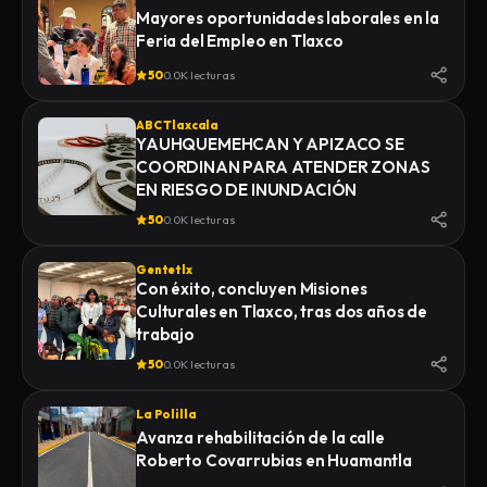
Mayores oportunidades laborales en la
Feria del Empleo en Tlaxco
50
0.0K lecturas
ABC Tlaxcala
YAUHQUEMEHCAN Y APIZACO SE
COORDINAN PARA ATENDER ZONAS
EN RIESGO DE INUNDACIÓN
50
0.0K lecturas
Gentetlx
Con éxito, concluyen Misiones
Culturales en Tlaxco, tras dos años de
trabajo
50
0.0K lecturas
La Polilla
Avanza rehabilitación de la calle
Roberto Covarrubias en Huamantla