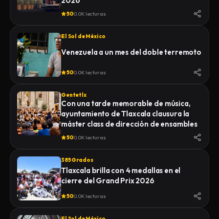
2026
50
0.0K lecturas
El Sol de México
Venezuela a un mes del doble terremoto
50
0.0K lecturas
Gentetlx
Con una tarde memorable de música,
ayuntamiento de Tlaxcala clausura la
máster class de dirección de ensambles
50
0.0K lecturas
385 Grados
Tlaxcala brilla con 4 medallas en el
cierre del Grand Prix 2026
50
0.0K lecturas
El Sol de México