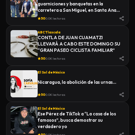
guarniciones y banquetas en la
carretera a San Miguel, en Santa Ana
Nopalucan
50
0.0K lecturas
ABC Tlaxcala
CONTLA DE JUAN CUAMATZI
LLEVARÁ A CABO ESTE DOMINGO SU
“GRAN PASEO CICLISTA FAMILIAR”
50
0.0K lecturas
El Sol de México
Nicaragua, la abolición de las urnas…
50
0.0K lecturas
El Sol de México
Ese Pérez de TikTok a “La casa de los
famosos”, busca demostrar su
verdadero yo
50
0.0K lecturas