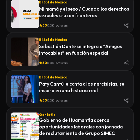
El Sol de México
Mi mamá y el sexo / Cuando los derechos
sexuales cruzan fronteras
50
0.0K lecturas
El Sol de México
Sebastián Dante se integra a “Amigos
intocables” en función especial
50
0.0K lecturas
El Sol de México
Paty Cantú le canta a los narcisistas, se
inspira en una historia real
50
0.0K lecturas
Gentetlx
Gobierno de Huamantla acerca
oportunidades laborales con jornada
de reclutamiento de Grupo SIMEC