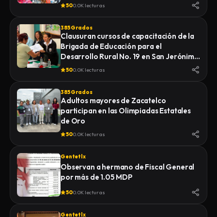
Diferentes”.
50
0.0K lecturas
385 Grados
Clausuran cursos de capacitación de la
Brigada de Educación para el
Desarrollo Rural No. 19 en San Jerónimo
Zacualpan
50
0.0K lecturas
385 Grados
Adultos mayores de Zacatelco
participan en las Olimpiadas Estatales
de Oro
50
0.0K lecturas
Gentetlx
Observan a hermano de Fiscal General
por más de 1.05 MDP
50
0.0K lecturas
Gentetlx