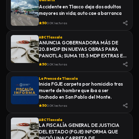
Gentetlx
Accidente en Tlaxco deja dos adultos
mayores sin vida; auto cae a barranca
50
0.0K lecturas
ABC Tlaxcala
ANUNCIA GOBERNADORA MÁS DE
20.8 MDP EN NUEVAS OBRAS PARA
PANOTLA; SUMA 113.5 MDP EXTRAS EN
INFRAESTRUCTURA
50
0.0K lecturas
La Prensa de Tlaxcala
Inicia FGJE carpeta por homicidio tras
muerte de hombre que iba a ser
linchado en San Pablo del Monte.
50
0.0K lecturas
ABC Tlaxcala
LA FISCALÍA GENERAL DE JUSTICIA
DEL ESTADO (FGJE) INFORMA QUE
INICIÓ UNA CARPETA DE