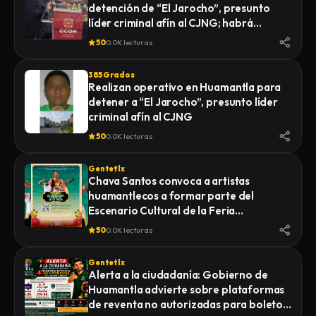
detención de “El Jarocho”, presunto
LA FISCALÍA GENERAL DE JUSTICIA DEL
líder criminal afín al CJNG; habrá
ESTADO (FGJE) INICIÓ UNA CARPETA DE
vigilancia 48 horas en Huamantla
INVESTIGACIÓN POR EL DELITO DE
50
0.0K lecturas
HOMICIDIO CALIFICADO EN CONTRA DE
QUIEN O QUIENES RESULTEN
385 Grados
RESPONSABLES
Realizan operativo en Huamantla para
detener a “El Jarocho”, presunto líder
criminal afín al CJNG
50
0.0K lecturas
Gentetlx
Chava Santos convoca a artistas
huamantlecos a formar parte del
Escenario Cultural de la Feria
Internacional del Arte Efímero y la Dalia
50
0.0K lecturas
2026
Gentetlx
Alerta a la ciudadanía: Gobierno de
Huamantla advierte sobre plataformas
de reventa no autorizadas para boletos