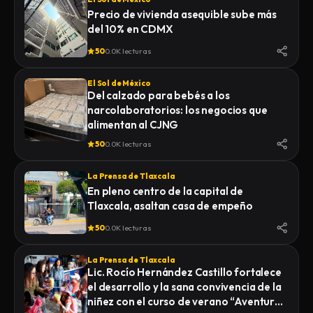
Precio de vivienda asequible sube más
del 10% en CDMX
50
0.0K lecturas
El Sol de México
Del calzado para bebés a los
narcolaboratorios: los negocios que
alimentan al CJNG
50
0.0K lecturas
La Prensa de Tlaxcala
En pleno centro de la capital de
Tlaxcala, asaltan casa de empeño
50
0.0K lecturas
La Prensa de Tlaxcala
Lic. Rocío Hernández Castillo fortalece
el desarrollo y la sana convivencia de la
niñez con el curso de verano “Aventuras