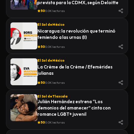
prevista para la CDMX, según Deloitte
50
0.0K lecturas
El Sol de México
Nicaragua: la revolución que terminó
temiendo a las urnas (II)
50
0.0K lecturas
El Sol de México
La Crème de la Crème / Efemérides
julianas
50
0.0K lecturas
El Sol de Tlaxcala
Julián Hernández estrena “Los
demonios del amanecer” cinta con
romance LGBT+ juvenil
50
0.0K lecturas