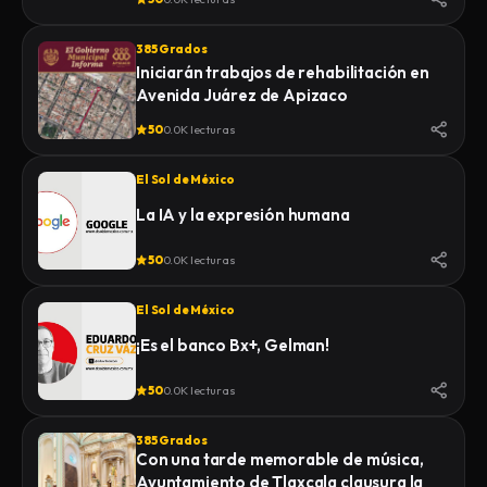
385 Grados
Iniciarán trabajos de rehabilitación en
Avenida Juárez de Apizaco
50
0.0K lecturas
El Sol de México
La IA y la expresión humana
50
0.0K lecturas
El Sol de México
¡Es el banco Bx+, Gelman!
50
0.0K lecturas
385 Grados
Con una tarde memorable de música,
Ayuntamiento de Tlaxcala clausura la