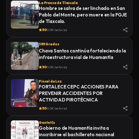
La Prensa de Tlaxcala
Hombre se salva de ser linchado en San
Pablo del Monte, pero muere en la FGJE
de Tlaxcala.
50
0.0K lecturas
385 Grados
Chava Santos continúa fortaleciendo la
infraestructura vial de Huamantla
50
0.0K lecturas
Pincel de Luz
FORTALECE CEPC ACCIONES PARA
PREVENIR ACCIDENTES POR
ACTIVIDAD PIROTÉCNICA
50
0.0K lecturas
Gentetlx
Gobierno de Huamantla invita a
inscribirse al bachillerato nacional