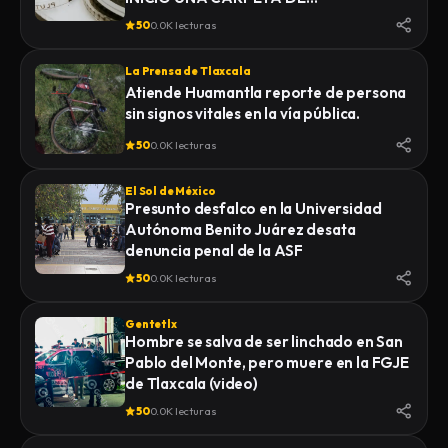
INVESTIGACIÓN POR EL DELITO DE
50
0.0K lecturas
HOMICIDIO, DERIVADO DEL
FALLECIMIENTO DE UN HOMBRE
La Prensa de Tlaxcala
MIENTRAS ERA TRASLADADO POR
Atiende Huamantla reporte de persona
ELEMENTOS DE LA POLICÍA MUNICIPAL
sin signos vitales en la vía pública.
DE SAN PABLO DEL MONTE AL
INSTITUTO DE CIENCIAS FORENSES
50
0.0K lecturas
(INCIFO), DONDE SE REALIZARÍAN EL
CERTIFICADO MÉDICO
El Sol de México
CORRESPONDIENTE
Presunto desfalco en la Universidad
Autónoma Benito Juárez desata
denuncia penal de la ASF
50
0.0K lecturas
Gentetlx
Hombre se salva de ser linchado en San
Pablo del Monte, pero muere en la FGJE
de Tlaxcala (video)
50
0.0K lecturas