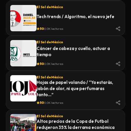
El Sol de México
Tech trends / Algoritmo, el nuevo jefe
50
0.0K lecturas
El Sol de México
Cáncer de cabeza y cuello, actuar a
tiempo
50
0.0K lecturas
El Sol de México
Hojas de papel volando / “Ya estarás,
jabón de olor, ni que perfumaras
tanto…”
50
0.0K lecturas
El Sol de México
Altos precios de la Copa de Futbol
redujeron 35% la derrama económica