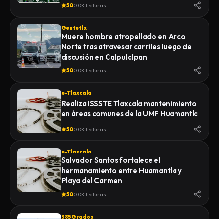
de la Feria 2026
50
0.0K lecturas
Gentetlx
Muere hombre atropellado en Arco
Norte tras atravesar carriles luego de
discusión en Calpulalpan
50
0.0K lecturas
e-Tlaxcala
Realiza ISSSTE Tlaxcala mantenimiento
en áreas comunes de la UMF Huamantla
50
0.0K lecturas
e-Tlaxcala
Salvador Santos fortalece el
hermanamiento entre Huamantla y
Playa del Carmen
50
0.0K lecturas
385 Grados