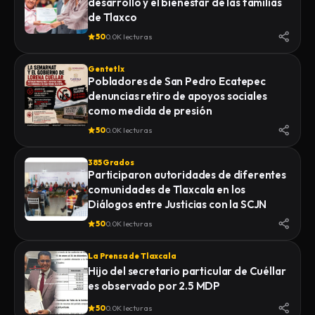
desarrollo y el bienestar de las familias
de Tlaxco
50
0.0K lecturas
Gentetlx
Pobladores de San Pedro Ecatepec
denuncias retiro de apoyos sociales
como medida de presión
50
0.0K lecturas
385 Grados
Participaron autoridades de diferentes
comunidades de Tlaxcala en los
Diálogos entre Justicias con la SCJN
50
0.0K lecturas
La Prensa de Tlaxcala
Hijo del secretario particular de Cuéllar
es observado por 2.5 MDP
50
0.0K lecturas