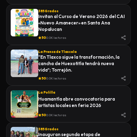
385 Grados
Invitan al Curso de Verano 2026 del CAI
«Nuevo Amanecer» en Santa Ana
Nopalucan
50
0.0K lecturas
La Prensa de Tlaxcala
“En Tlaxco sigue la transformación, la
cancha de Huexotitla tendrá nueva
vida”; Torrejón.
50
0.0K lecturas
La Polilla
Huamantla abre convocatoria para
artistas locales en feria 2026
50
0.0K lecturas
385 Grados
Inauguran segunda etapa de